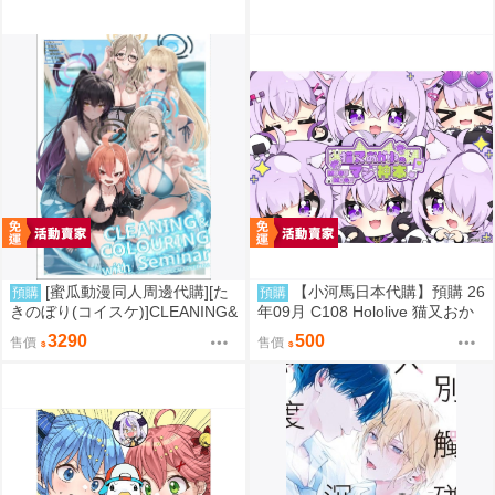
[蜜瓜動漫同人周邊代購][た
【小河馬日本代購】預購 26
預購
預購
きのぼり(コイスケ)]CLEANING&
年09月 C108 Hololive 猫又おか
COLOURING with Seminar メ
ゆのMOGUMOGUマジ神本 繪
3290
500
售價
售價
ロンブックス新刊セット【メロ
師:むーらん 神岡ちろる
ン限定特典付】【B2Wスエード
タペストリー】(蔚藍檔案)(B2掛
軸特典版)(同人誌)