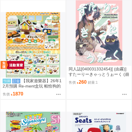
同人誌[040031332454][ (由霧)]
すたーりーきゃっとうぉーく (崩
壞星穹鐵道)刃 景元
【我家遊樂器】26年1
預購
訂金
260
售價
銷量:1
2月預購 Re-ment盒玩 帕恰狗的
鬆軟食譜
1870
售價