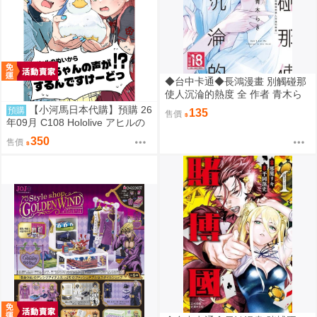
◆台中卡通◆長鴻漫畫 別觸碰那
使人沉淪的熱度 全 作者 青木ら
き 送尼采書套
【小河馬日本代購】預購 26
預購
135
售價
年09月 C108 Hololive アヒルの
ぬいからスバちゃんの声がする
350
售價
んですけーどっ 繪師:MALINO