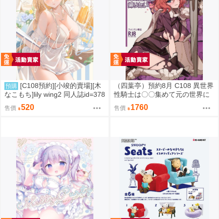
[C108預約][小竣的賣場][木
（四葉亭）預約8月 C108 異世界
預購
なこもち]lily wing2 同人誌id=378
性騎士は〇〇集めて元の世界に
8660
帰りたい 特典：B2掛軸 菊池政
520
1760
售價
售價
治