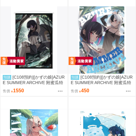
[C108預約][かずの娘]AZUR
[C108預約][かずの娘]AZUR
預購
預購
E SUMMER ARCHIVE 附蜜瓜特
E SUMMER ARCHIVE 附蜜瓜特
典小卡+B2掛軸 蔚藍檔案 同人誌i
典小卡 蔚藍檔案 同人誌id=3786
1550
450
售價
售價
d=3726220
337