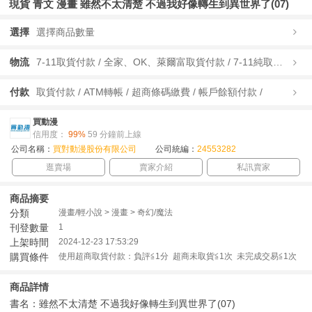
現貨 青文 漫畫 雖然不太清楚 不過我好像轉生到異世界了(07)
選擇
選擇商品數量
物流
7-11取貨付款 / 全家、OK、萊爾富取貨付款 / 7-11純取貨 / 全家、OK、萊爾富純取貨 / 宅配/快遞 /
付款
取貨付款 / ATM轉帳 / 超商條碼繳費 / 帳戶餘額付款 /
買動漫
信用度：
99%
59 分鐘前上線
公司名稱：
買對動漫股份有限公司
公司統編：
24553282
逛賣場
賣家介紹
私訊賣家
商品摘要
分類
漫畫/輕小說 > 漫畫 > 奇幻/魔法
刊登數量
1
上架時間
2024-12-23 17:53:29
購買條件
使用超商取貨付款：負評≦1分 超商未取貨≦1次 未完成交易≦1次
商品詳情
書名：雖然不太清楚 不過我好像轉生到異世界了(07)