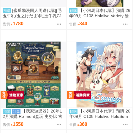
[蜜瓜動漫同人周邊代購][毛
【小河馬日本代購】預購 26
預購
預購
玉牛乳(玉之けだま)]毛玉牛乳C1
年09月 C108 Hololive Variety 繪
08新刊セット(同人誌)
師:Syun
1780
340
售價
售價
【我家遊樂器】26年1
【小河馬日本代購】預購 26
預購
訂金
預購
2月預購 Re-ment盒玩 史努比 古
年09月 C108 Hololive HoloSum
董立體場景2
mer 繪師:李神の落書き場
1550
360
售價
售價