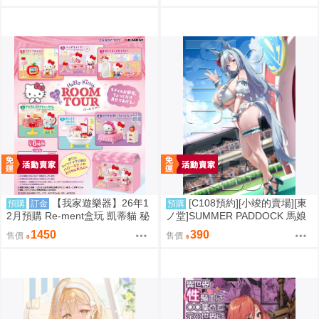
【我家遊樂器】26年1
[C108預約][小竣的賣場][東
預購
訂金
預購
2月預購 Re-ment盒玩 凱蒂貓 秘
ノ堂]SUMMER PADDOCK 馬娘
密房間之旅
同人誌id=3787232
1450
390
售價
售價