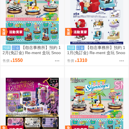
【怨念事務所】預約 1
【怨念事務所】預約 1
預購
訂金
預購
訂金
2月(免訂金) Re-ment 盒玩 Snoo
1月(免訂金) Re-ment 盒玩 Snoo
py 史努比 街角招牌場景 中盒6入
py 史努比 悠閒座椅場景 中盒6入
1550
1310
售價
售價
0823
0823