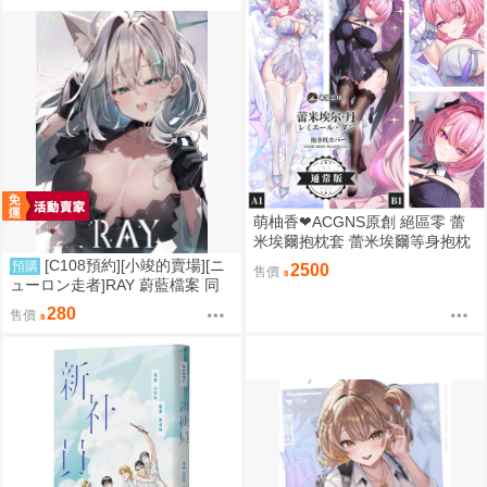
萌柚香❤ACGNS原創 絕區零 蕾
米埃爾抱枕套 蕾米埃爾等身抱枕
套 蕾米埃爾枕頭套 蕾米埃爾枕套
[C108預約][小竣的賣場][ニ
預購
2500
售價
動漫等身抱枕套
ューロン走者]RAY 蔚藍檔案 同
人誌id=3785647
280
售價