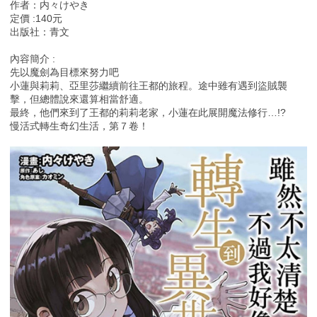
作者：内々けやき
定價 :140元
出版社：青文
內容簡介 :
先以魔劍為目標來努力吧
小蓮與莉莉、亞里莎繼續前往王都的旅程。途中雖有遇到盜賊襲
擊，但總體說來還算相當舒適。
最終，他們來到了王都的莉莉老家，小蓮在此展開魔法修行…!?
慢活式轉生奇幻生活，第７卷！