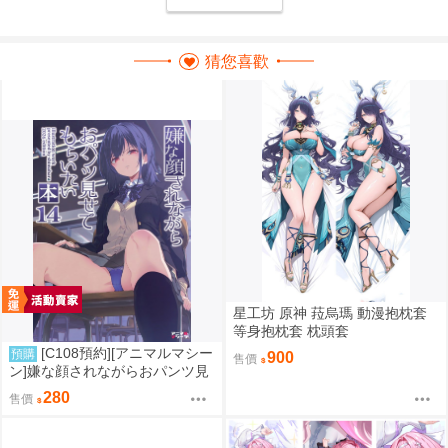
猜您喜歡
星工坊 原神 菈烏瑪 動漫抱枕套
等身抱枕套 枕頭套
[C108預約][アニマルマシー
預購
900
售價
ン]嫌な顔されながらおパンツ見
せてもらいたい本14 附蜜瓜特典
280
售價
A4資料夾 同人誌id=3770666