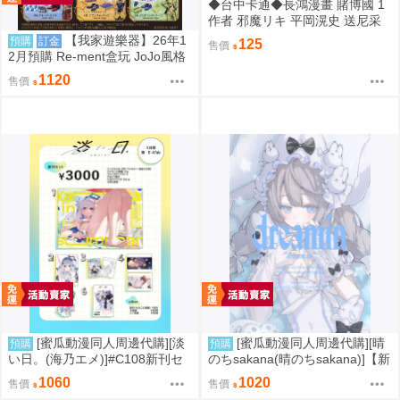
◆台中卡通◆長鴻漫畫 賭博國 1
作者 邪魔リキ 平岡滉史 送尼采
書套
【我家遊樂器】26年1
預購
訂金
125
售價
2月預購 Re-ment盒玩 JoJo風格
館 黃金之風
1120
售價
[蜜瓜動漫同人周邊代購][淡
[蜜瓜動漫同人周邊代購][晴
預購
預購
い日。(海乃エメ)]#C108新刊セ
のちsakana(晴のちsakana)]【新
ット(Hololive)(同人誌)
刊セット】dreamin(同人誌)
1060
1020
售價
售價