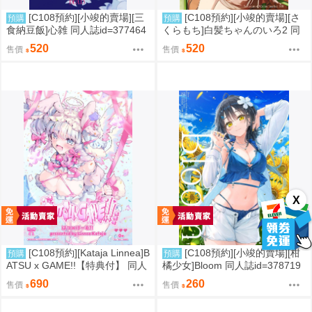
[C108預約][小竣的賣場][三
[C108預約][小竣的賣場][さ
預購
預購
食納豆飯]心雑 同人誌id=377464
くらもち]白髪ちゃんのいろ2 同
3
人誌id=3784093
520
520
售價
售價
X
[C108預約][Kataja Linnea]B
[C108預約][小竣的賣場][柑
預購
預購
ATSU x GAME!!【特典付】 同人
橘少女]Bloom 同人誌id=378719
誌id=3787280
8
690
260
售價
售價