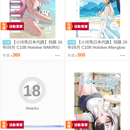
【小河馬日本代購】預購 26
【小河馬日本代購】預購 26
預購
預購
年09月 C108 Hololive NAKIRIU
年09月 C108 Hololive Afterglow
M2 繪師:李神の落書き場
繪師:カノチ
360
500
售價
售價
18
限制級商品