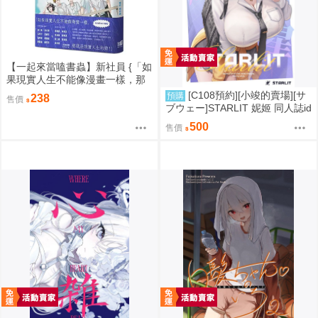
【一起來當嗑書蟲】新社員 {「如
果現實人生不能像漫畫一樣，那
就是現實人生的錯！」}
[C108預約][小竣的賣場][サ
預購
238
售價
ブウェー]STARLIT 妮姬 同人誌id
=3785606
500
售價