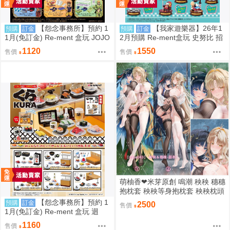
【怨念事務所】預約 1
【我家遊樂器】26年1
預購
訂金
預購
訂金
1月(免訂金) Re-ment 盒玩 JOJO
2月預購 Re-ment盒玩 史努比 招
的奇妙冒險 服裝精品店 黃金之風
牌景觀
1120
1550
售價
售價
中盒6入 0823
萌柚香❤米芽原創 鳴潮 秧秧 穗穗
抱枕套 秧秧等身抱枕套 秧秧枕頭
套 穗穗枕套 動漫等身抱枕套
【怨念事務所】預約 1
預購
訂金
2500
售價
1月(免訂金) Re-ment 盒玩 迴
轉、幸福的一盤 藏壽司 中盒6入
1160
售價
0823