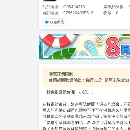
商品編號
G05494213
累積點閱數
自訂編號
9786264035613
收藏
0
收藏商品
加價購
( 共
1
件商品 )
(加購品) 買動漫★《$15元-
-
+