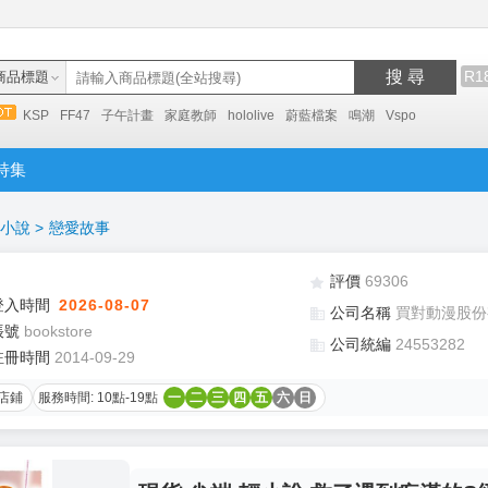
搜 尋
R1
商品標題
KSP
FF47
子午計畫
家庭教師
hololive
蔚藍檔案
鳴潮
Vspo
特集
小說
>
戀愛故事
評價
69306
登入時間
2026-08-07
公司名稱
買對動漫股份
帳號
bookstore
公司統編
24553282
註冊時間
2014-09-29
店鋪
服務時間: 10點-19點
一
二
三
四
五
六
日