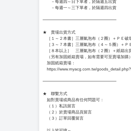
━━━━━━━━━━━━━━━━━━
★ 賣場營運、出貨時間
週一～週五 １０：００～１９：００
（假日＆國定假日休息，客服會不定時回覆）
．現貨商品：１～２天出貨（不含假日＆國定
．已上市且非現貨商品：
－每週四～日下單者，於隔週五出貨
－每週一～三下單者，於隔週四出貨
━━━━━━━━━━━━━━━━━━
★ 賣場出貨方式
［１～２本書］三層氣泡布（２圈）＋ＰＥ破
［３～７本書］三層氣泡布（４～５圈）＋Ｐ
［８本以上］ 三層氣泡布（２圈）＋紙箱出
（另有加固紙箱賣場，如有需要可至賣場加購
加固紙箱賣場：
https://www.myacg.com.tw/goods_detail.php