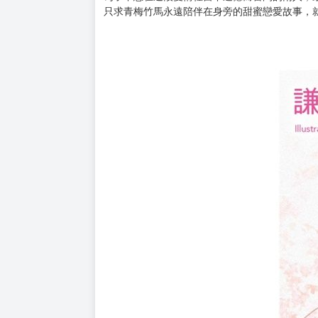
購買評價限制
使用超商取貨付款：負評≦1分 超商未取貨≦1
「我也很喜歡你喔，小諒。」
在校慶結束後，姬奈與諒解開了過去的誤會，並
兩人的互動彷彿再也壓抑不住至今深藏許久的愛
可是姬奈的演藝事業越來越忙碌，漸漸沒空與諒
「要是小諒你願意的話，希望你可以耐心等待我
為了不想在這段愛情裡留下遺憾而奮鬥的兩人，
只求青梅竹馬永遠陪伴在身旁的甜蜜戀愛故事，