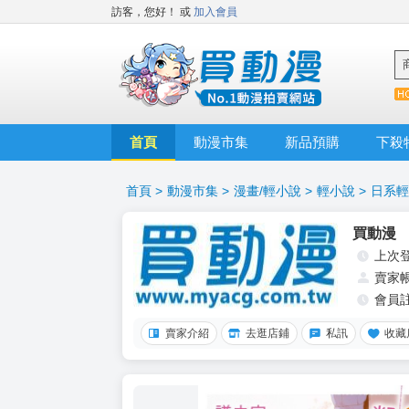
訪客，您好！
或
加入會員
首頁
動漫市集
新品預購
下殺
首頁
>
動漫市集
>
漫畫/輕小說
>
輕小說
>
日系輕
買動漫
上次
賣家
會員
賣家介紹
去逛店鋪
私訊
收藏