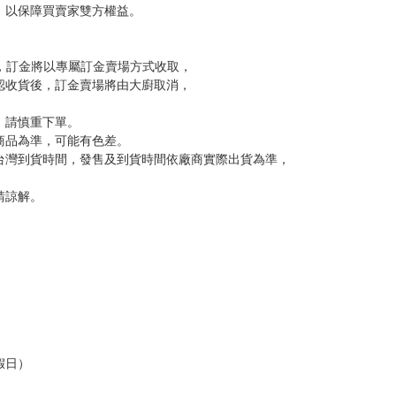
尋其他店家，謝謝。
變動，一旦收到就會盡快寄出。
到齊後一起發貨。
品為主。
反應，逾期不受理。
反應，將直接加入黑名單，還請下單後準時取貨。
意。
，以保障買賣家雙方權益。
訂金，訂金將以專屬訂金賣場方式收取，
認收貨後，訂金賣場將由大廚取消，
，請慎重下單。
商品為準，可能有色差。
台灣到貨時間，發售及到貨時間依廠商實際出貨為準，
請諒解。