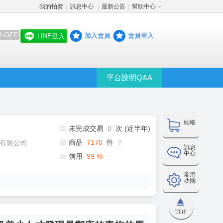
我的拍賣
訊息中心
最新公告
幫助中心
│
│
│
8 OFF
加入會員
會員登入
LINE登入
平台說明Q&A
結帳
未完成交易
0
次 (近半年)
商品
7170
件
有限公司
❔
訊息
中心
信用
99
%
常用
功能
TOP