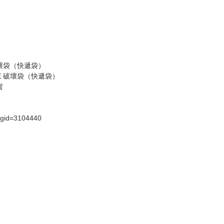
假日）
壞袋（快遞袋）
Ｅ破壞袋（快遞袋）
貨
）
?gid=3104440