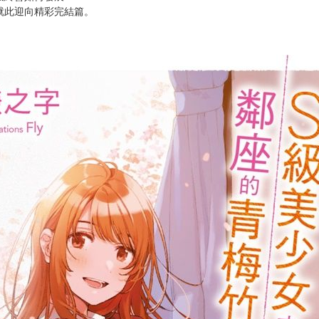
次 未完成交易≦1次 （近半年）
正式交往結為情侶。
意般，逐漸加深彼此的關係。
見面，讓兩人開始意識到想同時兼顧事業和愛情困難重重。
工作穩定之後再恢復交往。」
最終會如何發展──？
就此迎向精彩完結篇。