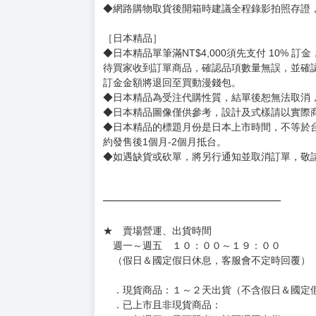
用評價溝通者，日後將不再提供購書服務，請另
◆預購商品的出貨時間依出版社供貨情形會有所
◆不同月份商品可一起結帳，等訂單內所有商品
◆預購商品皆無現貨，商品圖為示意圖，請以實
◆商品如有缺件、瑕疵，請務必取貨3日內留言
◆書籍拆封無法更換及退貨(內頁印刷瑕疵例外)
書籍有問題請不要拆封，請私訊大廚協助。
◆逾期未取且訂單取消後三個工作天內未有任何
◆書籍贈品&上市日、依出版社最終公布為主。
有時會上市前更改贈品內容或延後出版，還請注
◆網路購物取貨後開箱時建議全程錄影拍照存證
［日本精品］
◆日本精品單筆滿NT$4,000須先支付 10% 
待買家收到訂單商品，確認品項數量無誤，並確
訂金金額將退回至買動漫錢包。
◆日本精品為受注代購性質，結單後恕無法取消
◆日本精品圖像僅供參考，設計及式樣請以實際
◆日本精品的標題月份是日本上市時間，不等於
約發售後1個月-2個月抵台。
◆如遇缺貨或砍單，將另行通知並取消訂單，敬