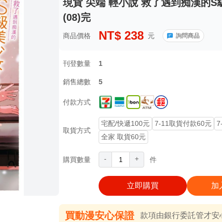
現貨 尖端 輕小說 救了遇到痴漢的
(08)完
NT$
238
商品價格
元
詢問商品
刊登數量
1
銷售總數
5
付款方式
宅配/快遞100元
7-11取貨付款60元
7
取貨方式
全家 取貨60元
-
+
購買數量
件
立即購買
加
買動漫安心保證
款項由銀行委託管才安心 