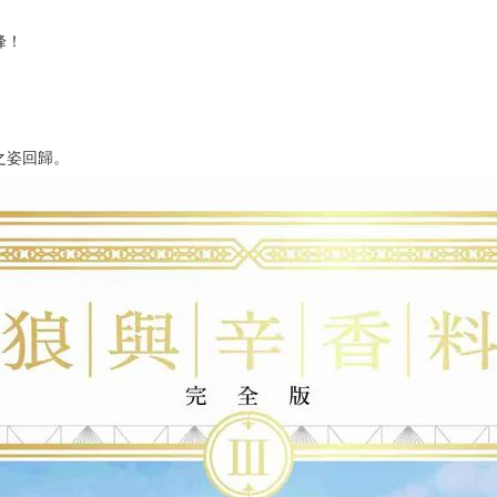
次 未完成交易≦1次 （近半年）
峰！
）
之姿回歸。