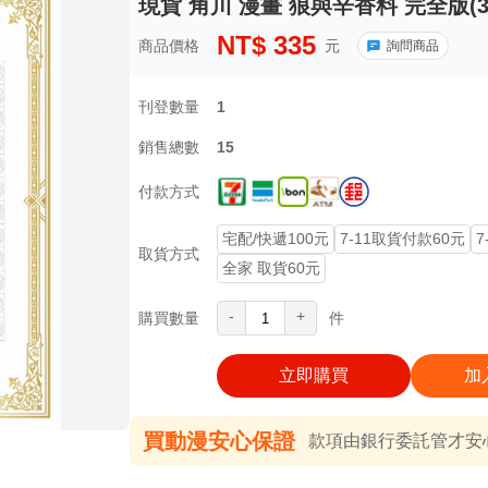
現貨 角川 漫畫 狼與辛香料 完全版(3
NT$
335
商品價格
元
詢問商品
刊登數量
1
銷售總數
15
付款方式
宅配/快遞100元
7-11取貨付款60元
7
取貨方式
全家 取貨60元
-
+
購買數量
件
立即購買
加
買動漫安心保證
款項由銀行委託管才安心 