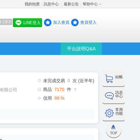
我的拍賣
訊息中心
最新公告
幫助中心
│
│
│
8 OFF
加入會員
會員登入
LINE登入
平台說明Q&A
結帳
未完成交易
0
次 (近半年)
商品
7170
件
有限公司
❔
訊息
中心
信用
99
%
常用
功能
TOP