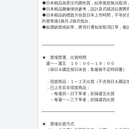
書籍有問題請不要拆封，請私訊大廚協助。
◆逾期未取且訂單取消後三個工作天內未有任何
◆書籍贈品&上市日、依出版社最終公布為主。
有時會上市前更改贈品內容或延後出版，還請注
◆網路購物取貨後開箱時建議全程錄影拍照存證
［日本精品］
◆日本精品單筆滿NT$4,000須先支付 10% 
待買家收到訂單商品，確認品項數量無誤，並確
訂金金額將退回至買動漫錢包。
◆日本精品為受注代購性質，結單後恕無法取消
◆日本精品圖像僅供參考，設計及式樣請以實際
◆日本精品的標題月份是日本上市時間，不等於
約發售後1個月-2個月抵台。
◆如遇缺貨或砍單，將另行通知並取消訂單，敬
━━━━━━━━━━━━━━━━━━
★ 賣場營運、出貨時間
週一～週五 １０：００～１９：００
（假日＆國定假日休息，客服會不定時回覆）