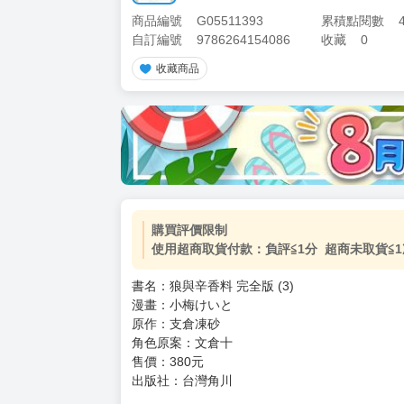
商品編號
G05511393
累積點閱數
自訂編號
9786264154086
收藏
0
收藏商品
加價購
( 共
1
件商品 )
(加購品) 買動漫★《$15元-
-
+