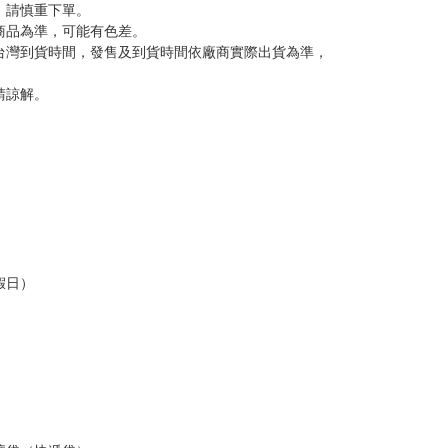
反應，將直接加入黑名單，還請下單後準時取貨。
意。
，以保障買賣家雙方權益。
訂金，訂金將以專屬訂金賣場方式收取，
認收貨後，訂金賣場將由大廚取消，
，請慎重下單。
商品為準，可能有色差。
台灣到貨時間，發售及到貨時間依廠商實際出貨為準，
請諒解。