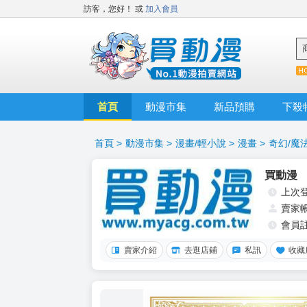
訪客，您好！
或
加入會員
首頁
動漫市集
新品預購
下殺
首頁
>
動漫市集
>
漫畫/輕小說
>
漫畫
>
奇幻/魔
買動漫
上次
賣家
會員
賣家介紹
去逛店鋪
私訊
收藏