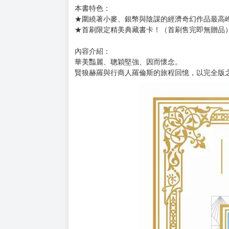
購買評價限制
使用超商取貨付款：負評≦1分 超商未取貨≦1
書名：狼與辛香料 完全版 (3)
漫畫：小梅けいと
原作：支倉凍砂
角色原案：文倉十
售價：380元
出版社：台灣角川
本書特色：
★圍繞著小麥、銀幣與陰謀的經濟奇幻作品最高
★首刷限定精美典藏書卡！（首刷售完即無贈品
內容介紹：
華美豔麗、聰穎堅強、因而懷念。
賢狼赫羅與行商人羅倫斯的旅程回憶，以完全版