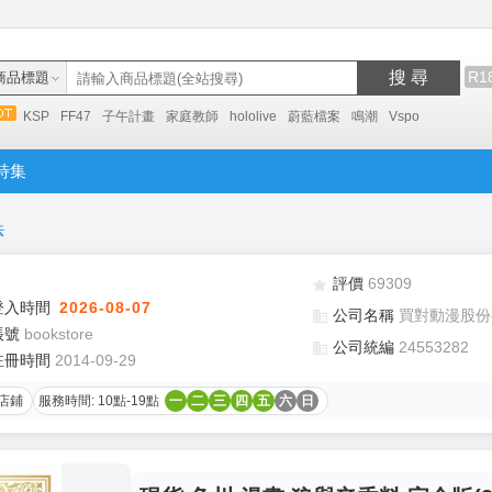
搜 尋
R1
商品標題
KSP
FF47
子午計畫
家庭教師
hololive
蔚藍檔案
鳴潮
Vspo
特集
法
評價
69309
登入時間
2026-08-07
公司名稱
買對動漫股份
帳號
bookstore
公司統編
24553282
註冊時間
2014-09-29
店鋪
服務時間: 10點-19點
一
二
三
四
五
六
日