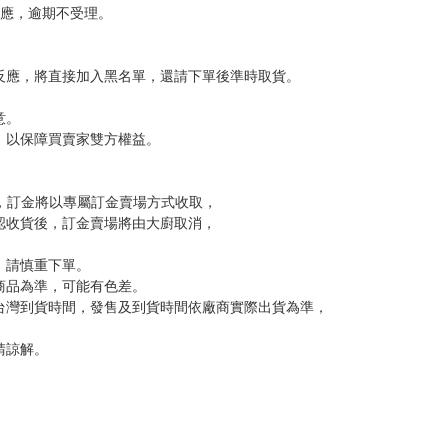
，下標後視同完全同意】
尋其他店家，謝謝。
變動，一旦收到就會盡快寄出。
到齊後一起發貨。
品為主。
反應，逾期不受理。
反應，將直接加入黑名單，還請下單後準時取貨。
意。
，以保障買賣家雙方權益。
訂金，訂金將以專屬訂金賣場方式收取，
認收貨後，訂金賣場將由大廚取消，