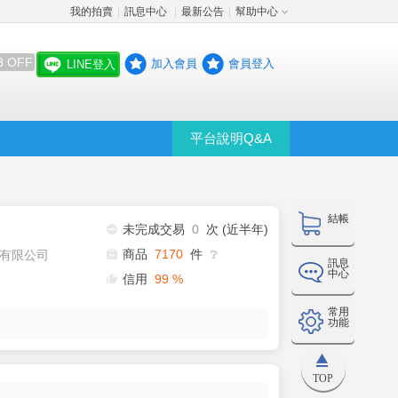
我的拍賣
訊息中心
最新公告
幫助中心
│
│
│
8 OFF
加入會員
會員登入
LINE登入
平台說明Q&A
結帳
未完成交易
0
次 (近半年)
商品
7170
件
有限公司
❔
訊息
中心
信用
99
%
常用
功能
TOP