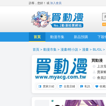
訪客，您好！
或
加入會員
首頁
動漫市集
新品預購
下殺
首頁
>
動漫市集
>
漫畫/輕小說
>
漫畫
>
BL/GL
>
買動漫
上次
賣家
會員
賣家介紹
去逛店鋪
私訊
收藏