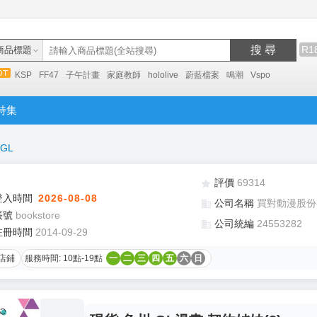
搜 尋
R1
商品標題
KSP
FF47
子午計畫
家庭教師
hololive
蔚藍檔案
鳴潮
Vspo
特集
GL
評價
69314
登入時間
2026-08-08
公司名稱
買對動漫股份
帳號
bookstore
公司統編
24553282
註冊時間
2014-09-29
店鋪
服務時間: 10點-19點
一
二
三
四
五
六
日