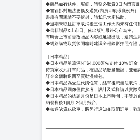
賣場規則
【下標前，請詳閱以下事項，完全同意才請下標
［一般商品］
◆有任何問題請聯繫客服。
用評價溝通者，日後將不再提供購書服務，請另
◆預購商品的出貨時間依出版社供貨情形會有所
◆不同月份商品可一起結帳，等訂單內所有商品
◆預購商品皆無現貨，商品圖為示意圖，請以實
◆商品如有缺件、瑕疵，請務必取貨3日內留言
◆書籍拆封無法更換及退貨(內頁印刷瑕疵例外)
書籍有問題請不要拆封，請私訊大廚協助。
◆逾期未取且訂單取消後三個工作天內未有任何
◆書籍贈品&上市日、依出版社最終公布為主。
有時會上市前更改贈品內容或延後出版，還請注
◆網路購物取貨後開箱時建議全程錄影拍照存證
［日本精品］
◆日本精品單筆滿NT$4,000須先支付 10% 
待買家收到訂單商品，確認品項數量無誤，並確
訂金金額將退回至買動漫錢包。