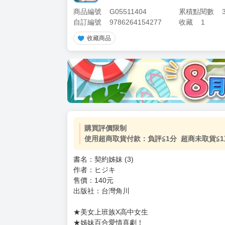
商品編號
G05511404
累積點閱數
自訂編號
9786264154277
收藏
1
收藏商品
加價購
( 共
1
件商品 )
(加購品) 買動漫★《$15元-
-
+