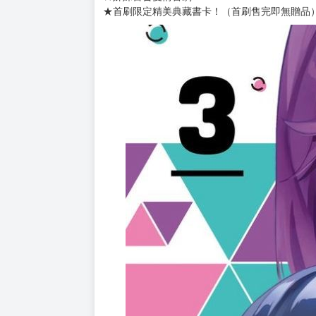
購買評價限制
使用超商取貨付款：負評≦1分 超商未取貨≦1
書名：契約姊妹 (3)
作者：ヒジキ
售價：140元
出版社：台灣角川
★美女上班族X高中女生
★姊妹百合愛情喜劇！
★首刷限定精美典藏書卡！（首刷售完即無贈品