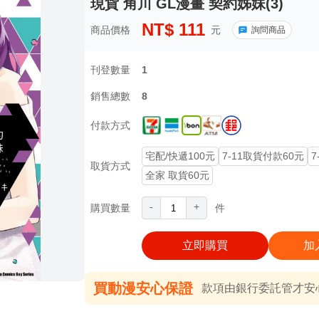
現貨 角川 GL漫畫 契約姊妹(3)
NT$
111
商品價格
元
詢問商品
刊登數量
1
銷售總數
8
付款方式
宅配/快遞100元
7-11取貨付款60元
7
取貨方式
全家 取貨60元
-
+
購買數量
件
立即購買
加
買動漫安心保證
款項由銀行委託管才安心 