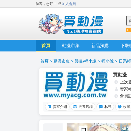
訪客，您好！
或
加入會員
首頁
動漫市集
新品預購
下殺
首頁
>
動漫市集
>
漫畫/輕小說
>
輕小說
>
日系輕
買動漫
上次
賣家
會員
賣家介紹
去逛店鋪
私訊
收藏