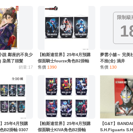
別註明，沒有則反之。
心等候唷～
限制級
1
輕小說 鄰座的不良少
【帕斯達世界】25年4月預購
夢雲小舖～ 完美
) 染黑了頭髮
假面騎士fourze角色B2掛軸
不捨(全) 渦井
銷量:17
0307
售價
1390
售價
130