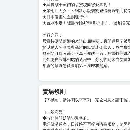
購買評價限制
使用超商取貨付款：負評≦1分 超商未取貨≦1
書名：貴族千金只願意親近我。 (3)
作者：夏乃實
插畫：GreeN
售價：240元
出版社：台灣角川
本書特色：
★與貴族千金們的甜蜜校園戀愛喜劇！
★第七屆カクヨム網路小說競賽愛情喜劇部門特
★日本漫畫化企劃進行中！
★首刷限定！隨書附贈4P特典小冊子。(首刷售完
內容介紹：
貝雷特應艾蕾娜的邀請出席晚宴，席間遇見了被
她以動人的歌聲與高雅的氣質迷倒眾人，然而實
無意間目睹阿莉亞不為人知的一面，貝雷特與她
此外更在與她相處的過程中，分別收到來自艾蕾
甜蜜的學園戀愛喜劇第三集即將開始。