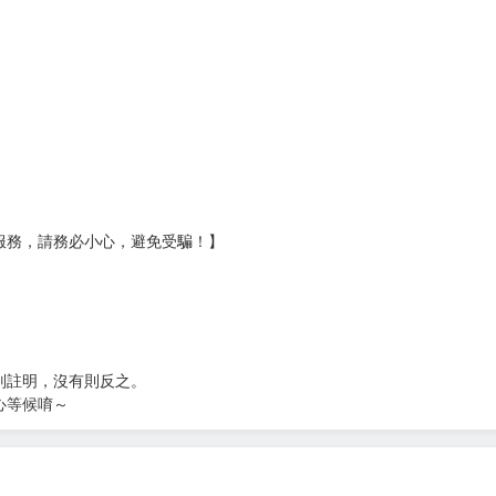
壞袋（快遞袋）
Ｅ破壞袋（快遞袋）
貨
）
?gid=3104440
服務，請務必小心，避免受騙！】