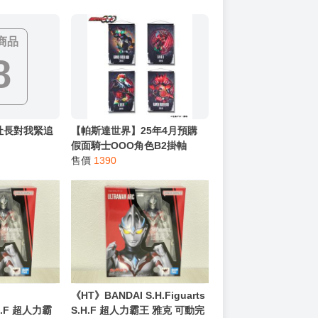
商品
8
社長對我緊追
【帕斯達世界】25年4月預購
假面騎士OOO角色B2掛軸
0307
售價
1390