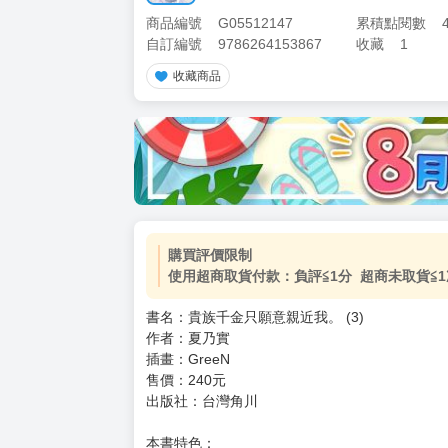
商品編號
G05512147
累積點閱數
自訂編號
9786264153867
收藏
1
收藏商品
加價購
( 共
1
件商品 )
(加購品) 買動漫★《$15元-
-
+