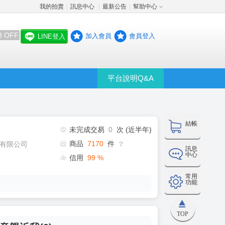
我的拍賣
訊息中心
最新公告
幫助中心
│
│
│
8 OFF
加入會員
會員登入
LINE登入
平台說明Q&A
結帳
未完成交易
0
次 (近半年)
商品
7170
件
有限公司
❔
訊息
中心
信用
99
%
常用
功能
TOP