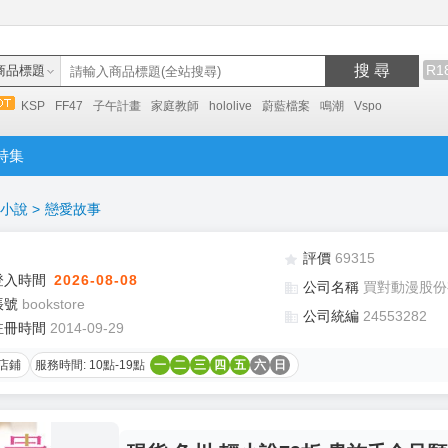
搜 尋
R1
商品標題
KSP
FF47
子午計畫
家庭教師
hololive
蔚藍檔案
鳴潮
Vspo
特集
小說
>
戀愛故事
評價
69315
登入時間
2026-08-08
公司名稱
買對動漫股份
帳號
bookstore
公司統編
24553282
註冊時間
2014-09-29
店鋪
服務時間: 10點-19點
一
二
三
四
五
六
日