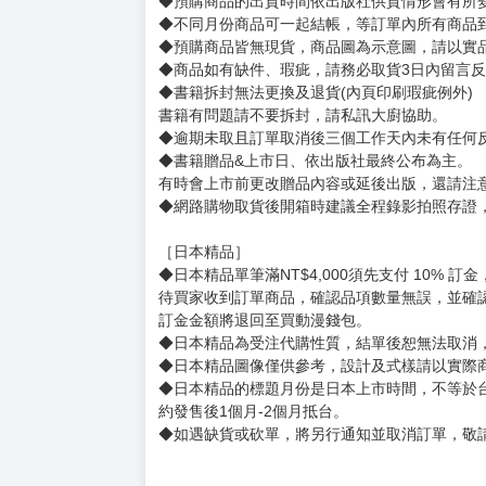
賣場規則
【下標前，請詳閱以下事項，完全同意才請下標
［一般商品］
◆有任何問題請聯繫客服。
用評價溝通者，日後將不再提供購書服務，請另
◆預購商品的出貨時間依出版社供貨情形會有所
◆不同月份商品可一起結帳，等訂單內所有商品
◆預購商品皆無現貨，商品圖為示意圖，請以實
◆商品如有缺件、瑕疵，請務必取貨3日內留言
◆書籍拆封無法更換及退貨(內頁印刷瑕疵例外)
書籍有問題請不要拆封，請私訊大廚協助。
◆逾期未取且訂單取消後三個工作天內未有任何
◆書籍贈品&上市日、依出版社最終公布為主。
有時會上市前更改贈品內容或延後出版，還請注
◆網路購物取貨後開箱時建議全程錄影拍照存證
［日本精品］