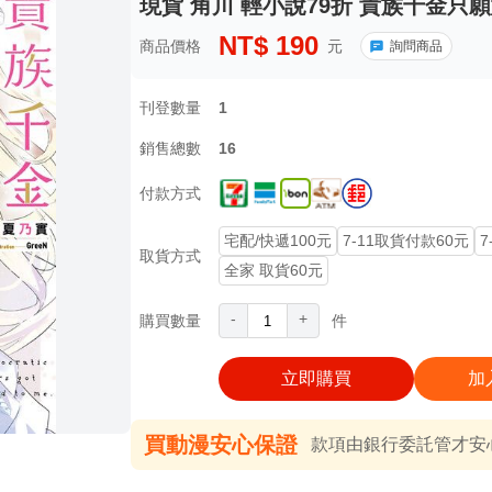
現貨 角川 輕小說79折 貴族千金只願
NT$
190
商品價格
元
詢問商品
刊登數量
1
銷售總數
16
付款方式
宅配/快遞100元
7-11取貨付款60元
7
取貨方式
全家 取貨60元
-
+
購買數量
件
立即購買
加
買動漫安心保證
款項由銀行委託管才安心 