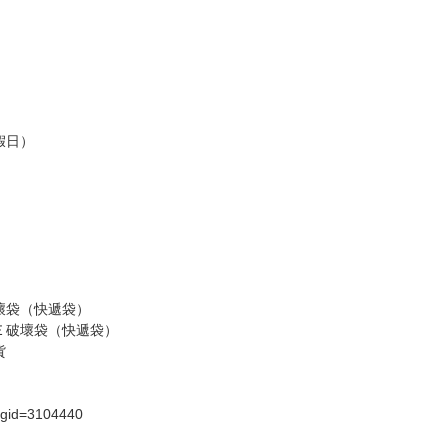
訂金，訂金將以專屬訂金賣場方式收取，
認收貨後，訂金賣場將由大廚取消，
，請慎重下單。
商品為準，可能有色差。
台灣到貨時間，發售及到貨時間依廠商實際出貨為準，
請諒解。
假日）