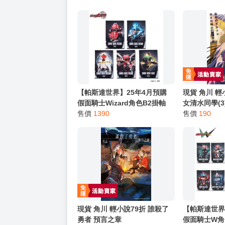
━━━━━━━━━━━━━━━━━━
★ 其他說明
．實際上市到貨時間依出版社最終公布為主。
．商品如有【現貨】或【免運】，賣場都會特
．每位客人的訂單大廚都會用心對待，還請耐
猜你喜歡
【帕斯達世界】25年4月預購
現貨 角川 
假面騎士Wizard角色B2掛軸
女清水同學(3
0307
售價
1390
售價
190