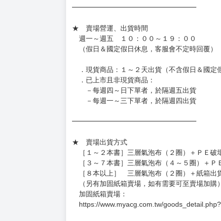
◆日本精品單筆滿NT$4,000須先支付 10% 
待買家收到訂單商品，確認品項數量無誤，並確
訂金金額將退回至買動漫錢包。
◆日本精品為受注代購性質，結單後恕無法取消
◆日本精品圖像僅供參考，設計及式樣請以實際
◆日本精品的標題月份是日本上市時間，不等於
約發售後1個月-2個月抵台。
◆如遇缺貨或砍單，將另行通知並取消訂單，敬
━━━━━━━━━━━━━━━━━━
★ 賣場營運、出貨時間
週一～週五 １０：００～１９：００
（假日＆國定假日休息，客服會不定時回覆）
．現貨商品：１～２天出貨（不含假日＆國定
．已上市且非現貨商品：
－每週四～日下單者，於隔週五出貨
－每週一～三下單者，於隔週四出貨