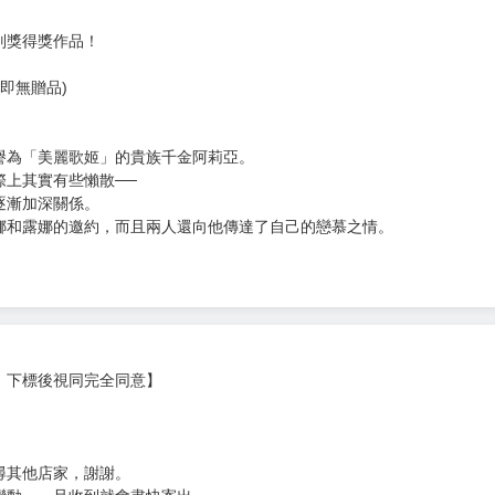
次 未完成交易≦1次 （近半年）
別獎得獎作品！
即無贈品)
譽為「美麗歌姬」的貴族千金阿莉亞。
際上其實有些懶散──
逐漸加深關係。
娜和露娜的邀約，而且兩人還向他傳達了自己的戀慕之情。