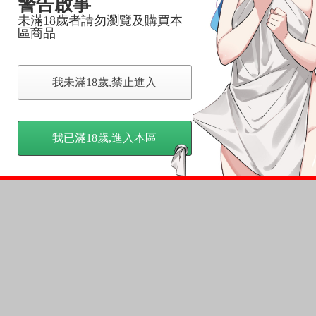
警告啟事
未滿18歲者請勿瀏覽及購買本
區商品
我未滿18歲,禁止進入
我已滿18歲,進入本區