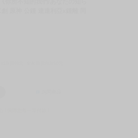
せと《你所不知的我們/あなたの知ら
二創 原神 公鍾 達達利亞x鍾離 同
-11取貨60元
全家 取貨付款60元
詢問商品
! 保障您每一筆付款 !