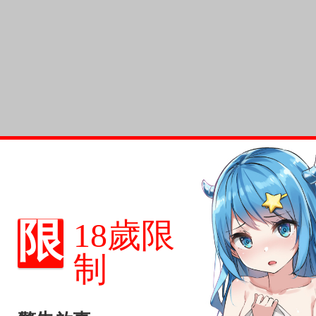
限
18歲限
制