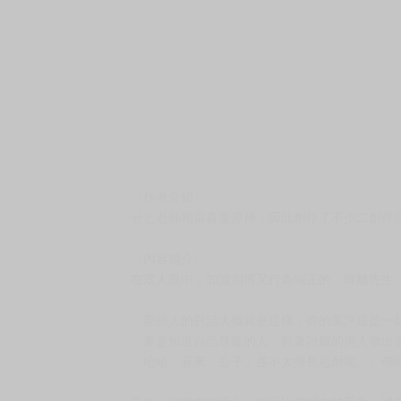
〈作者介紹〉
せと老師相當喜愛原神，因此創作了不少二創作
〈內容簡介〉
在眾人眼中，知識淵博又行為端正的「鍾離先生
「那些人的對話大概就是這樣，你的風評還是一
「要是知道自己尊敬的人，對著討厭的男人做出
「哈哈…看來「公子」並不太擅長忍耐呢。」傳