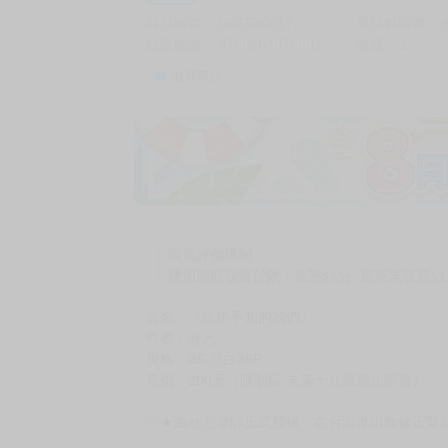
商品編號
G05530617
累積點閱數
自訂編號
9786263878891
收藏
1
收藏商品
購買評價限制
使用超商取貨付款：負評≦1分 超商未取貨≦1
書名：《你所不知的我們》
作者：せと
規格：B5 黑白36P
售價：200元（限制級 未滿十八歲禁止購買）
☆★由せと老師正式授權，在台灣推出無修正繁