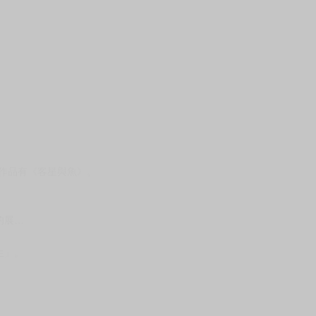
作品有《客星與魚》。
的展…
生」。