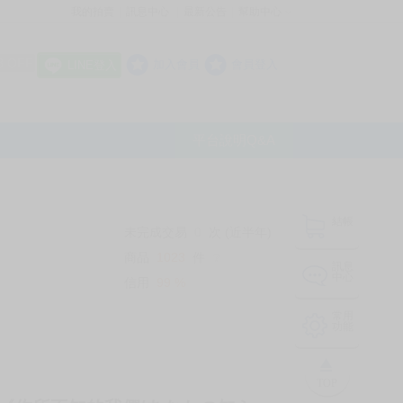
我的拍賣
訊息中心
最新公告
幫助中心
│
│
│
8 OFF
加入會員
會員登入
LINE登入
平台說明Q&A
結帳
未完成交易
0
次 (近半年)
商品
1023
件
❔
訊息
中心
信用
99
%
常用
功能
TOP