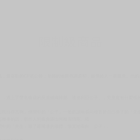
品，最喜歡的CP是公鍾；老師的繪圖色調柔和，能帶給人一股暖意。他的
」，遇上了聲名狼藉的反派組織幹部「達達利亞公子」，究竟會有什麼樣
如既往得高啊」傳聞中的「公子」一臉戲謔地看向埋首於自己身下的「先
這種事的話，那些人到底會露出何種表情呢…唔」
聞中的「先生」舔了舔嘴邊的液體，壞笑地看向「公子」。