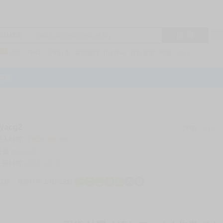
搜 尋
R1
商品標題
KSP
FF47
子午計畫
家庭教師
hololive
蔚藍檔案
鳴潮
Vspo
特集
acg2
評價
76167
登入時間
2026-08-08
帳號
myacg2
註冊時間
2014-12-10
店鋪
服務時間: 10點-19點
一
二
三
四
五
六
日