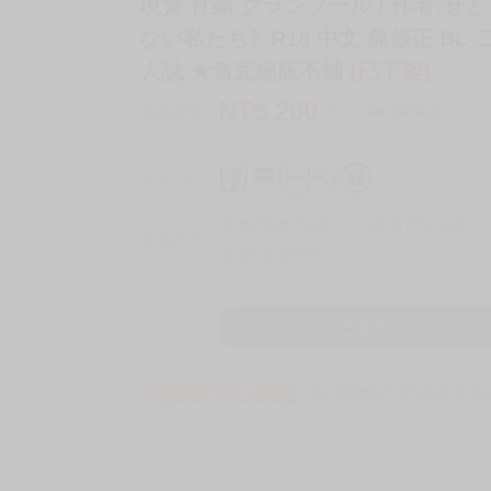
現貨 社團 グランフール / 作者:
ない私たち》R18 中文 無修正 BL 
人誌 ★售完絕版不補
(已下架)
NT$
200
商品價格
元
詢問商品
付款方式
宅配/快遞100元
7-11取貨付款60元
7
取貨方式
全家 取貨60元
已售完
買動漫安心保證
款項由銀行委託管才安心 