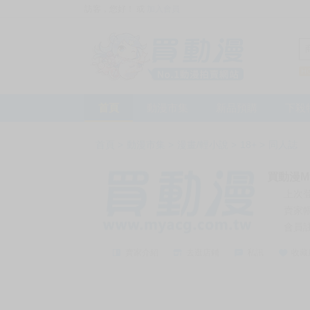
訪客，您好！
或
加入會員
首頁
動漫市集
新品預購
下殺
首頁
>
動漫市集
>
漫畫/輕小說
>
18+
>
同人誌
買動漫My
上次
賣家
會員
賣家介紹
去逛店鋪
私訊
收藏