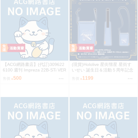
【ACG網路書店】(代訂)309622
(現貨)Hololive 星街彗星 星街す
6100 週刊 Impreza 22B-STi VER
いせい 誕生日＆活動５周年記念
SION をつくる (9)
COMET透明側背包 單肩背包
500
1199
售價
售價