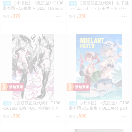
【小凜社】《免訂金》C108
【賣最低正版代購】 柚子社
預購
預購
書本同人誌畫集 VIOLETTIA holo
ライムライト・レモネードジャ
live
ム オフィシャル 陽見恵凪 抱枕
370
350
售價
售價
套 0830
【賣最低正版代購】 C108
【小凜社】《免訂金》C108
預購
預購
kousaki 光崎 FGO 莉莉絲 リリ
書本同人誌畫集 NOEL ART part.
ス 抱枕套 0816
8 hololive 白銀諾艾爾
350
580
售價
售價