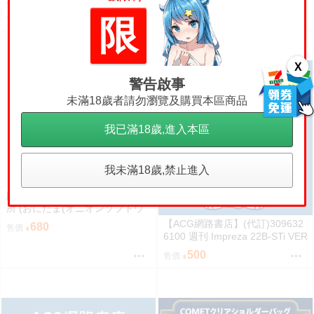
使 權杖 法杖 魔法棒 變身器 森亞
ェア))]昭和のカオスなゲームセ
2800
670
限
售價
售價
露露卡
ンター (其他)
X
警告啟事
未滿18歲者請勿瀏覽及購買本區商品
我已滿18歲,進入本區
我未滿18歲,禁止進入
同人誌[3403249][オニオン製作
所 (おにたま(オニオンソフトウ
ェア))]昭和のカオスなゲームセ
【ACG網路書店】(代訂)309632
680
售價
ンター PART 2 (其他)
6100 週刊 Impreza 22B-STi VER
SION をつくる (10)
500
售價