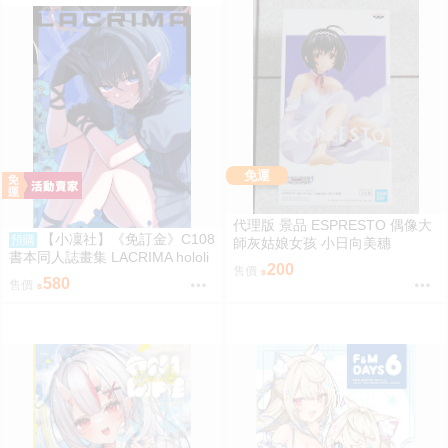
免運
代理版 景品 ESPRESTO 偶像大
【小凜社】《免訂金》C108
預購
師灰姑娘女孩 小日向美穗
書本同人誌畫集 LACRIMA hololi
200
售價
ve 一伊那爾栖
580
售價