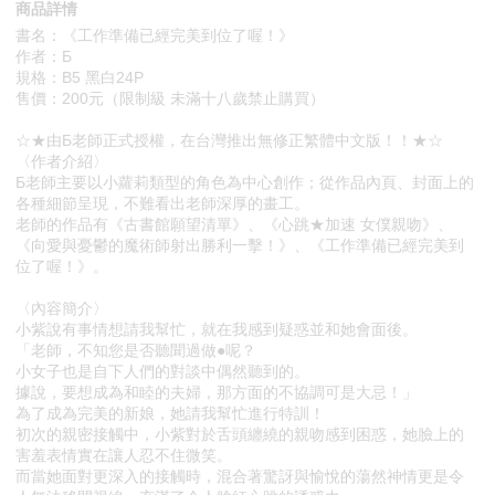
商品詳情
書名：《工作準備已經完美到位了喔！》
作者：Б
規格：B5 黑白24P
售價：200元（限制級 未滿十八歲禁止購買）
☆★由Б老師正式授權，在台灣推出無修正繁體中文版！！★☆
〈作者介紹〉
Б老師主要以小蘿莉類型的角色為中心創作；從作品內頁、封面上的
各種細節呈現，不難看出老師深厚的畫工。
老師的作品有《古書館願望清單》、《心跳★加速 女僕親吻》、
《向愛與憂鬱的魔術師射出勝利一擊！》、《工作準備已經完美到
位了喔！》。
〈內容簡介〉
小紫說有事情想請我幫忙，就在我感到疑惑並和她會面後。
「老師，不知您是否聽聞過做●呢？
小女子也是自下人們的對談中偶然聽到的。
據說，要想成為和睦的夫婦，那方面的不協調可是大忌！」
為了成為完美的新娘，她請我幫忙進行特訓！
初次的親密接觸中，小紫對於舌頭纏繞的親吻感到困惑，她臉上的
害羞表情實在讓人忍不住微笑。
而當她面對更深入的接觸時，混合著驚訝與愉悅的蕩然神情更是令