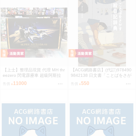
【上士】整理品現貨 代理 MH thr
【ACG網路書店】(代訂)978490
eezero 閃電霹靂車 超級阿斯拉
9842138 日文書「ことばをさが
完全變形 無壓克力盒 請詳閱內文
す絵日記辞典」YUEISHA DICTI
11000
550
售價
售價
ONARY