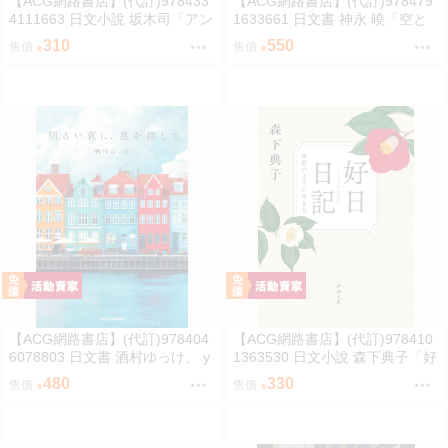
【ACG網路書店】(代訂)978433
【ACG網路書店】(代訂)978479
4111663 日文小說 坂木司「アン
1633661 日文書 神永 曉「空と
と幸福」
海と大地の言葉辞典」
310
550
售價
售價
【ACG網路書店】(代訂)978404
【ACG網路書店】(代訂)978410
6078803 日文書 酒村ゆっけ、 y
1363530 日文小說 森下典子「好
ukke sakamura「明るい夜に、
日日記：季節のように生きる」
480
330
售價
售價
星を探して」