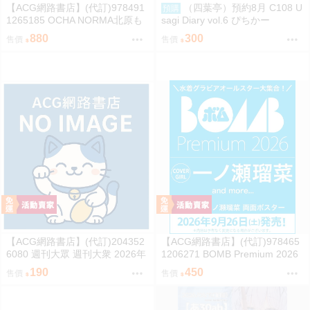
【ACG網路書店】(代訂)978491
（四葉亭）預約8月 C108 U
預購
1265185 OCHA NORMA北原も
sagi Diary vol.6 ぴちかー
も 寫真集「もももてぃーん。」
880
300
售價
售價
【ACG網路書店】(代訂)204352
【ACG網路書店】(代訂)978465
6080 週刊大眾 週刊大衆 2026年
1206271 BOMB Premium 2026
8月31日號 附:海報
封面:一ノ瀬瑠菜 附:雙面海報
190
450
售價
售價