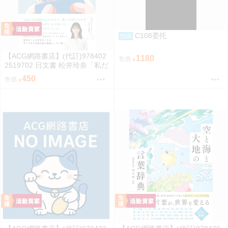
C108委托
預購
【ACG網路書店】(代訂)978402
1180
售價
2519702 日文書 松井玲奈「私だ
けの水槽」
450
售價