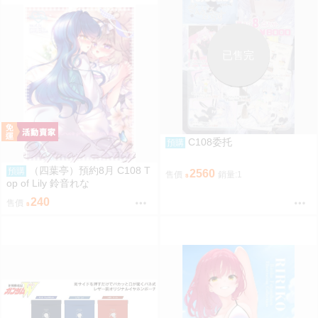
已售完
C108委托
預購
（四葉亭）預約8月 C108 T
預購
2560
售價
銷量:1
op of Lily 鈴音れな
240
售價