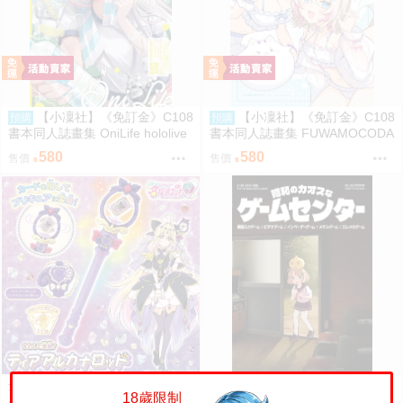
【小凜社】《免訂金》C108
【小凜社】《免訂金》C108
預購
預購
書本同人誌畫集 OniLife hololive
書本同人誌畫集 FUWAMOCODA
百鬼綾目
YS6 イコモチ hololive
580
580
售價
售價
全新現貨 萬代正品 名偵探光之美
同人誌[3179147][オニオン製作
18歲限制
少女 塔羅奧秘權杖 奥祕・暗影天
所 (おにたま(オニオンソフトウ