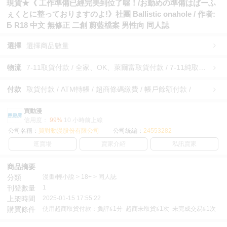
現貨★《 工作準備已經完美到位了喔！/お勤めの準備はぱーふ
ぇくとに整っておりますのよ!》社團 Ballistic onahole / 作者:
Б R18 中文 無修正 二創 蔚藍檔案 男性向 同人誌
選擇
選擇商品數量
物流
7-11取貨付款 / 全家、OK、萊爾富取貨付款 / 7-11純取貨 / 全家、OK、萊爾富純取貨 / 宅配/快遞 /
付款
取貨付款 / ATM轉帳 / 超商條碼繳費 / 帳戶餘額付款 /
買動漫
信用度：
99%
10 小時前上線
公司名稱：
買對動漫股份有限公司
公司統編：
24553282
逛賣場
賣家介紹
私訊賣家
商品摘要
分類
漫畫/輕小說 > 18+ > 同人誌
刊登數量
1
上架時間
2025-01-15 17:55:22
購買條件
使用超商取貨付款：負評≦1分 超商未取貨≦1次 未完成交易≦1次