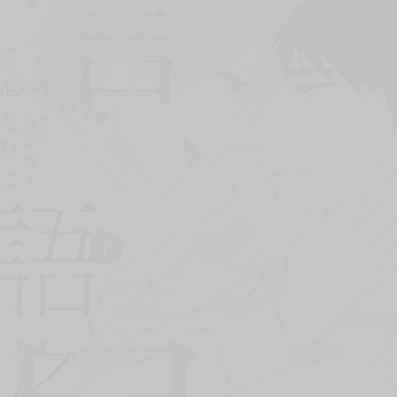
次 未完成交易≦1次 （近半年）
兩人都為此感到開心。
村開始對周遭起疑、深陷不安。甚至開始懷疑起長谷部的心意……？