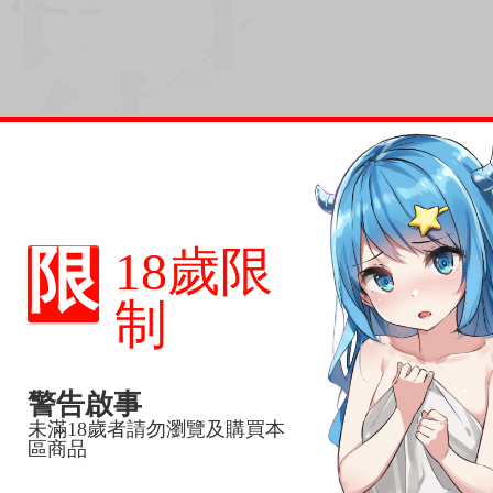
限
18歲限
制
警告啟事
未滿18歲者請勿瀏覽及購買本
區商品