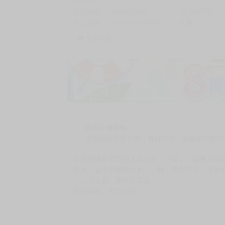
商品編號
G05533296
累積點閱數
自訂編號
9786263724860
收藏
1
收藏商品
加價購
( 共
1
件商品 )
(加購品) 買動漫★《$15元-
-
+