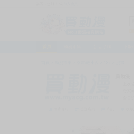
訪客，您好！
或
加入會員
首頁
動漫市集
新品預購
下殺
首頁
>
動漫市集
>
漫畫/輕小說
>
18+
>
漫畫
買動漫
上次
賣家
會員
賣家介紹
去逛店鋪
私訊
收藏