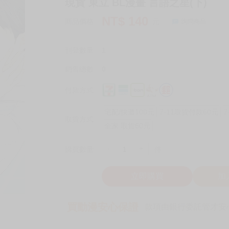
現貨 東立 BL漫畫 言語之星(下)
NT$
140
商品價格
元
詢問商品
刊登數量
1
銷售總數
0
付款方式
宅配/快遞100元
7-11取貨付款60元
7
取貨方式
全家 取貨60元
-
+
購買數量
件
立即購買
加
買動漫安心保證
款項由銀行委託管才安心 