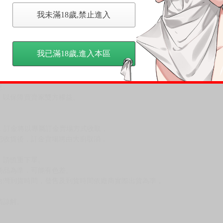
我未滿18歲,禁止進入
，下標後視同完全同意】
我已滿18歲,進入本區
尋其他店家，謝謝。
變動，一旦收到就會盡快寄出。
到齊後一起發貨。
品為主。
反應，逾期不受理。
反應，將直接加入黑名單，還請下單後準時取貨。
意。
，以保障買賣家雙方權益。