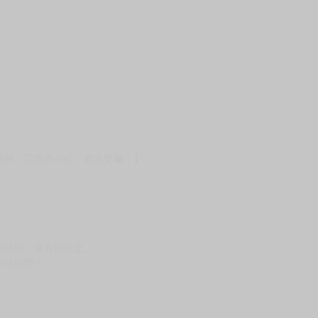
壞袋（快遞袋）
Ｅ破壞袋（快遞袋）
貨
）
?gid=3104440
服務，請務必小心，避免受騙！】