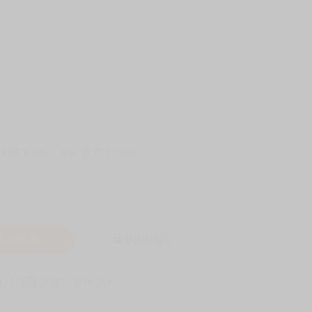
-11取貨60元
全家 取貨付款60元
入購物車
詢問商品
! 保障您每一筆付款 !