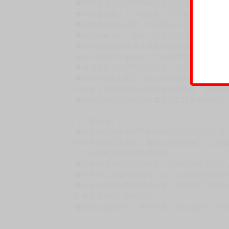
賣場規則
【下標前，請詳閱以下事項，完全同意才請下標
［一般商品］
◆有任何問題請聯繫客服。
用評價溝通者，日後將不再提供購書服務，請另
◆預購商品的出貨時間依出版社供貨情形會有所
◆不同月份商品可一起結帳，等訂單內所有商品
◆預購商品皆無現貨，商品圖為示意圖，請以實
◆商品如有缺件、瑕疵，請務必取貨3日內留言
◆書籍拆封無法更換及退貨(內頁印刷瑕疵例外)
書籍有問題請不要拆封，請私訊大廚協助。
◆逾期未取且訂單取消後三個工作天內未有任何
◆書籍贈品&上市日、依出版社最終公布為主。
有時會上市前更改贈品內容或延後出版，還請注
◆網路購物取貨後開箱時建議全程錄影拍照存證
［日本精品］