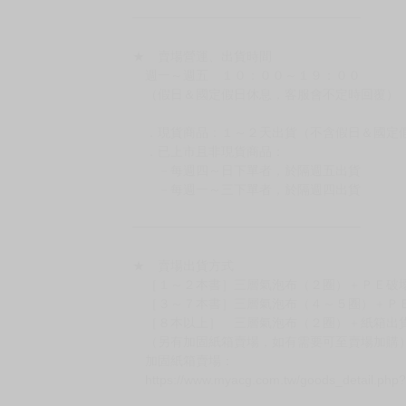
◆日本精品單筆滿NT$4,000須先支付 10% 
待買家收到訂單商品，確認品項數量無誤，並確
訂金金額將退回至買動漫錢包。
◆日本精品為受注代購性質，結單後恕無法取消
◆日本精品圖像僅供參考，設計及式樣請以實際
◆日本精品的標題月份是日本上市時間，不等於
約發售後1個月-2個月抵台。
◆如遇缺貨或砍單，將另行通知並取消訂單，敬
━━━━━━━━━━━━━━━━━━
★ 賣場營運、出貨時間
週一～週五 １０：００～１９：００
（假日＆國定假日休息，客服會不定時回覆）
．現貨商品：１～２天出貨（不含假日＆國定
．已上市且非現貨商品：
－每週四～日下單者，於隔週五出貨
－每週一～三下單者，於隔週四出貨