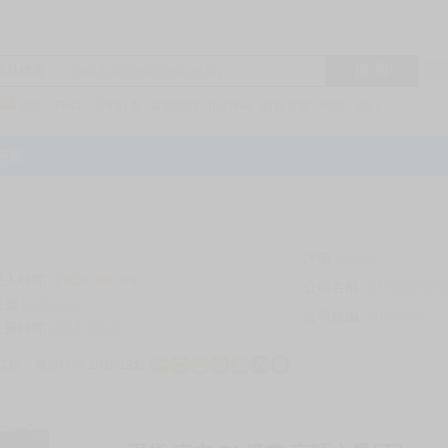
搜 尋
R1
商品標題
KSP
FF47
子午計畫
家庭教師
hololive
蔚藍檔案
鳴潮
Vspo
特集
評價
69325
登入時間
2026-08-09
公司名稱
買對動漫股份
帳號
bookstore
公司統編
24553282
註冊時間
2014-09-29
店鋪
服務時間: 10點-19點
一
二
三
四
五
六
日