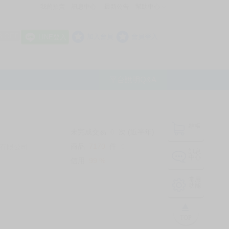
我的拍賣
訊息中心
最新公告
幫助中心
│
│
│
8 OFF
加入會員
會員登入
LINE登入
平台說明Q&A
結帳
未完成交易
0
次 (近半年)
商品
7170
件
有限公司
❔
訊息
中心
信用
99
%
常用
功能
TOP