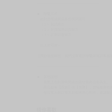
━━━━━━━━━━━━━━━━━━
★ 賣場出貨方式
［１～２本書］三層氣泡布（２圈）＋ＰＥ破
［３～７本書］三層氣泡布（４～５圈）＋Ｐ
［８本以上］ 三層氣泡布（２圈）＋紙箱出
（另有加固紙箱賣場，如有需要可至賣場加購
加固紙箱賣場：
https://www.myacg.com.tw/goods_detail.php
━━━━━━━━━━━━━━━━━━
★ 聯繫方式
如對賣場或商品有任何問題可：
（１）私訊留言
（２）於賣場商品頁留言
（３）訂單回覆留言
以上皆可唷～
【買動漫提醒您：我們沒有電話聯繫與電話客服