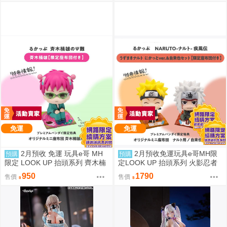
免運
免運
2月預收 免運 玩具e哥 MH
2月預收免運玩具e哥MH限
預購
預購
限定 LOOK UP 抬頭系列 齊木楠
定LOOK UP 抬頭系列 火影忍者
雄的災難 坐墊特典版 代理85257
疾風傳 漩渦鳴人微笑自來也坐墊
950
1790
售價
售價
特典套組代理85210