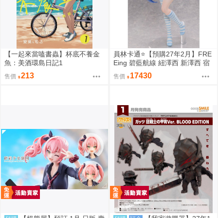
【一起來當嗑書蟲】杯底不養金
員林卡通⭐️【預購27年2月】FRE
魚：美酒環島日記1
Eing 碧藍航線 紐澤西 新澤西 宿
舍計劃Ver. 1/3 0917
213
17430
售價
售價