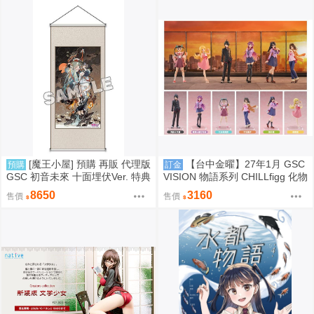
[魔王小屋] 預購 再販 代理版
【台中金曜】27年1月 GSC
預購
訂金
GSC 初音未來 十面埋伏Ver. 特典
VISION 物語系列 CHILLfigg 化物
版
語 中盒6入販售 0923
8650
3160
售價
售價