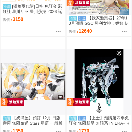
[獨角獸代購]日空 免訂金 彩
預購
虹社 星川サラ 星川莎拉 2026 誕
生日記念 套組 にじさんじ 預購
【我家遊樂器】27年1
預購
訂金
3150
售價
0月預購 GSC 勝利女神：妮姬 伊
萊格：BOOM與驚嚇 1/4完成品
12640
售價
【奶熊屋】預訂 12月 日版
【上士】預購第四季免
預購
預購
訂金
壽屋 無限邂逅 Stars 星辰 一般版
訂金 無限新星 無限系 IN ERA+ R
組裝模型 0816
MD 青鳶 組裝模型 0812
1350
1770
售價
售價