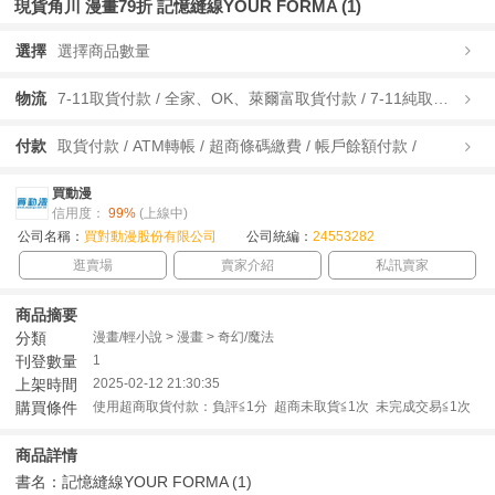
現貨角川 漫畫79折 記憶縫線YOUR FORMA (1)
選擇
選擇商品數量
物流
7-11取貨付款 / 全家、OK、萊爾富取貨付款 / 7-11純取貨 / 全家、OK、萊爾富純取貨 / 宅配/快遞 /
付款
取貨付款 / ATM轉帳 / 超商條碼繳費 / 帳戶餘額付款 /
買動漫
信用度：
99%
(上線中)
公司名稱：
買對動漫股份有限公司
公司統編：
24553282
逛賣場
賣家介紹
私訊賣家
商品摘要
分類
漫畫/輕小說 > 漫畫 > 奇幻/魔法
刊登數量
1
上架時間
2025-02-12 21:30:35
購買條件
使用超商取貨付款：負評≦1分 超商未取貨≦1次 未完成交易≦1次
商品詳情
書名：記憶縫線YOUR FORMA (1)