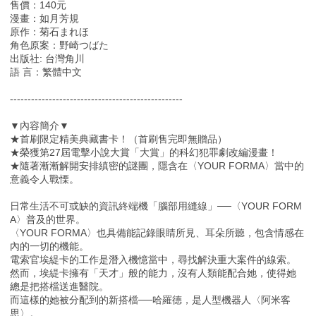
售價：140元
漫畫：如月芳規
原作：菊石まれほ
角色原案：野崎つばた
出版社: 台灣角川
語 言：繁體中文
-------------------------------------------------
▼內容簡介▼
★首刷限定精美典藏書卡！（首刷售完即無贈品）
★榮獲第27屆電擊小說大賞「大賞」的科幻犯罪劇改編漫畫！
★隨著漸漸解開安排縝密的謎團，隱含在〈YOUR FORMA〉當中的
意義令人戰慄。
日常生活不可或缺的資訊終端機「腦部用縫線」──〈YOUR FORM
A〉普及的世界。
〈YOUR FORMA〉也具備能記錄眼睛所見、耳朵所聽，包含情感在
內的一切的機能。
電索官埃緹卡的工作是潛入機憶當中，尋找解決重大案件的線索。
然而，埃緹卡擁有「天才」般的能力，沒有人類能配合她，使得她
總是把搭檔送進醫院。
而這樣的她被分配到的新搭檔──哈羅德，是人型機器人〈阿米客
思〉。