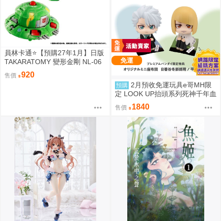
員林卡通⭐️【預購27年1月】日版
免運
TAKARATOMY 變形金剛 NL-06
地球火種 宇宙飛碟 Cosmos
920
售價
2月預收免運玩具e哥MH限
預購
定 LOOK UP抬頭系列死神千年血
戰篇 日番谷冬獅郎 平子真子 坐
1840
售價
墊特典套組代理85208