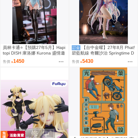
員林卡通⭐️【預購27年5月】Hapi
【台中金曜】27年8月 Phat!
訂金
topi DISH 庫洛娜 Kurona 盛情邀
碧藍航線 奇爾沙治 Springtime D
請 1/6 1107
ata 1/6 0923
1450
5430
售價
售價