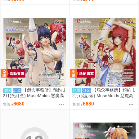
【怨念事務所】預約 1
【怨念事務所】預約 1
預購
訂金
預購
訂金
2月(免訂金) MuseMolds 惡魔高
2月(免訂金) MuseMolds 惡魔高
校 姫島朱乃 啦啦隊Ver 1/6 0906
校 莉雅絲 啦啦隊Ver 1/6 0906
6680
6680
售價
售價