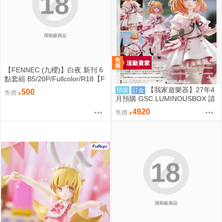
18
限制級商品
【FENNEC (九櫻)】白夜 新刊 6
點套組 B5/20P/Fullcolor/R18【F
F47場前預購】{宅即門}
【我家遊樂器】27年4
預購
訂金
500
售價
月預購 GSC LUMINOUSBOX 請
問您今天要來點兔子嗎 心愛 禮服
4920
售價
Ver. 1/7完成品
18
限制級商品