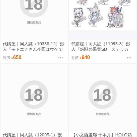
18
限制級商品
代購屋｜同人誌（10356-12）獸
代購屋｜同人誌（11995-3）獸
人『モトエナさん今回はウケで
人『魅獣の果実SD ステッカ
お願いします！！』まだら模様
ー』KEYAKI Hobby rig-pa2026
650
640
售價
售價
まんだら亭
KEYAKI Hobby
18
18
限制級商品
限制級商品
代購屋｜同人誌（12095-1）獸
【小文西畫廊 千本月】HOLO奶