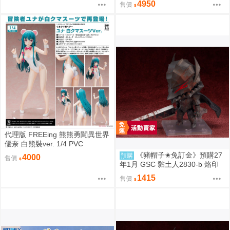
4950
售價
代理版 FREEing 熊熊勇闖異世界
優奈 白熊裝ver. 1/4 PVC
《豬帽子✬免訂金》預購27
預購
4000
售價
年1月 GSC 黏土人2830-b 烙印
勇士 凱茲 狂戰士鎧甲Ver. BLOO
1415
售價
D EDITION 0906