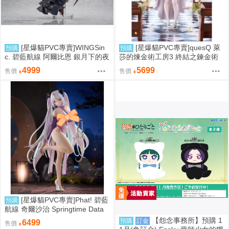
[星爆貓PVC專賣]WINGSin
[星爆貓PVC專賣]quesQ 萊
預購
預購
c. 碧藍航線 阿爾比恩 銀月下的夜
莎的煉金術工房3 終結之鍊金術
之眷屬 1/7 預計2028/01到貨
士與秘密鑰匙 萊莎琳・斯托特 婚
4999
5699
售價
售價
紗Ver. 1/7 預計2027/07到貨
[星爆貓PVC專賣]Phat! 碧藍
預購
航線 奇爾沙治 Springtime Data
預計2027/11到貨
【怨念事務所】預購 1
預購
訂金
6499
售價