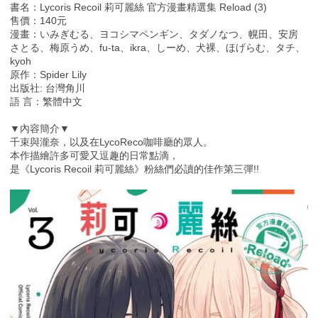
書名：Lycoris Recoil 莉可麗絲 官方漫畫精選集 Reload (3)
售價：140元
漫畫：いみぎむる、ヨコシマペンギン、タダノなつ、幌田、安房
さとる、梅原うめ、fu-ta、ikra、しーめ、犬裸、ほげらむ、タチ、
kyoh
原作：Spider Lily
出版社: 台灣角川
語 言：繁體中文
▼內容簡介▼
千束與瀧奈，以及在LycoReco咖啡廳的眾人。
本作描繪許多可愛又逗趣的日常點滴，
是《Lycoris Recoil 莉可麗絲》粉絲們必讀的佳作第三彈!!