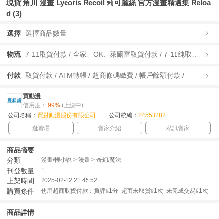
現貨 角川 漫畫 Lycoris Recoil 莉可麗絲 官方漫畫精選集 Reloa
d (3)
選擇
選擇商品數量
物流
7-11取貨付款 / 全家、OK、萊爾富取貨付款 / 7-11純取貨 / 全家、OK、萊爾富純取貨 / 宅配/快遞 /
付款
取貨付款 / ATM轉帳 / 超商條碼繳費 / 帳戶餘額付款 /
買動漫
信用度：
99%
(上線中)
公司名稱：
買對動漫股份有限公司
公司統編：
24553282
逛賣場
賣家介紹
私訊賣家
商品摘要
分類
漫畫/輕小說 > 漫畫 > 奇幻/魔法
刊登數量
1
上架時間
2025-02-12 21:45:52
購買條件
使用超商取貨付款：負評≦1分 超商未取貨≦1次 未完成交易≦1次
商品詳情