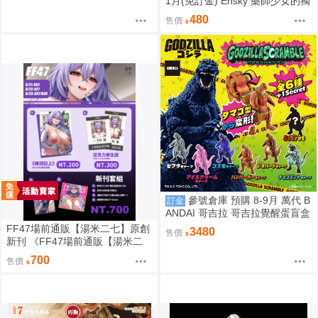
1月(免訂金) Ensky 藥師少女的獨
語 Q版動物裝珠鍊布偶吊飾 娃娃
480
售價
2款分售 0816
參號倉庫 預購 8-9月 萬代 B
訂金
ANDAI 哥吉拉 哥吉拉覺醒蛋盲盒
中盒12入 812超取免訂
FF47場前通販【湯米二七】原創
3480
售價
新刊 《FF47場前通販【湯米二
七】原創新刊 《綠鼎記上（下
700
售價
略）》 壓克力磁吸滑軌學生證 感
謝簽名板トミー27 ［箱庭交響
曲-通販］》 壓克力磁吸滑軌學生
證 簽感謝簽名板トミー27 ［箱庭