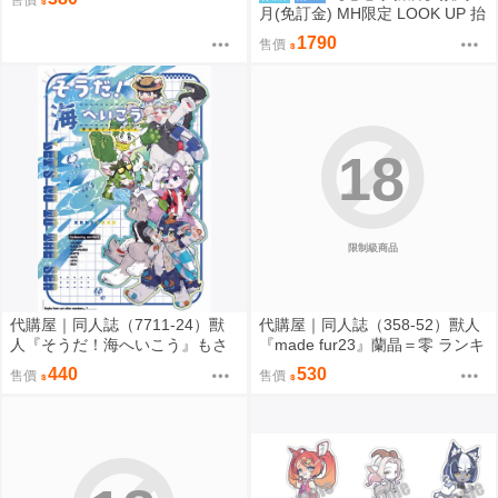
月(免訂金) MH限定 LOOK UP 抬
頭 超時空輝耀姬 輝耀&酒寄彩葉
1790
售價
套組附特典 0816
18
限制級商品
代購屋｜同人誌（7711-24）獸
代購屋｜同人誌（358-52）獸人
人『そうだ！海へいこう』もさ
『made fur23』蘭晶＝零 ランキ
パラレルワールド
チ 096
440
530
售價
售價