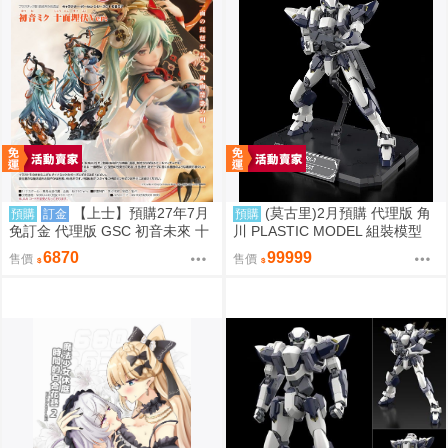
交響曲-通販］
【上士】預購27年7月
(莫古里)2月預購 代理版 角
預購
訂金
預購
免訂金 代理版 GSC 初音未來 十
川 PLASTIC MODEL 組裝模型
面埋伏Ver. 1/7 再版
驚爆危機 1/48 強弩兵 特別套組
6870
99999
售價
售價
免訂金