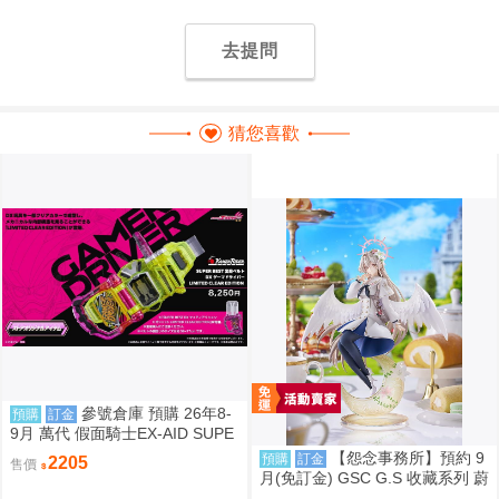
去提問
猜您喜歡
參號倉庫 預購 26年8-
預購
訂金
9月 萬代 假面騎士EX-AID SUPE
R BEST DX變身腰帶 限量透明版
【怨念事務所】預約 9
預購
訂金
2205
售價
810
月(免訂金) GSC G.S 收藏系列 蔚
藍檔案 渚 花香微笑 1/7 0927