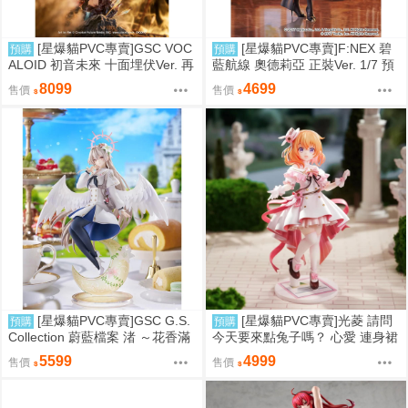
[星爆貓PVC專賣]GSC VOC
[星爆貓PVC專賣]F:NEX 碧
預購
預購
ALOID 初音未來 十面埋伏Ver. 再
藍航線 奧德莉亞 正裝Ver. 1/7 預
版 預計2027/10到貨
計2027/06到貨
8099
4699
售價
售價
[星爆貓PVC專賣]GSC G.S.
[星爆貓PVC專賣]光菱 請問
預購
預購
Collection 蔚藍檔案 渚 ～花香滿
今天要來點兔子嗎？ 心愛 連身裙
溢的微笑～ 預計2027/12到貨
Ver. 預計2027/08到貨
5599
4999
售價
售價