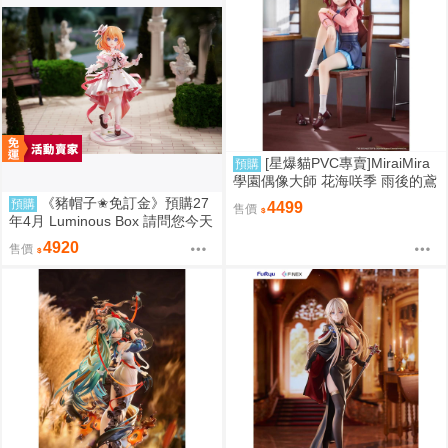
[星爆貓PVC專賣]MiraiMira
預購
學園偶像大師 花海咲季 雨後的鳶
尾花 特訓前Ver. 1/7 預計2027/07
《豬帽子✬免訂金》預購27
預購
4499
售價
到貨
年4月 Luminous Box 請問您今天
要來點兔子嗎？ 心愛 禮服Ver 1/
4920
售價
7 0906