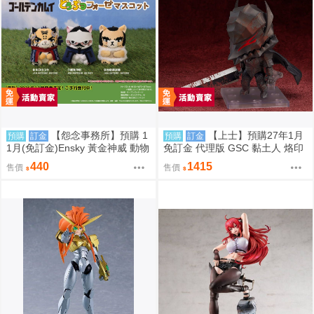
【怨念事務所】預購 1
【上士】預購27年1月
預購
訂金
預購
訂金
1月(免訂金)Ensky 黃金神威 動物
免訂金 代理版 GSC 黏土人 烙印
模樣坐姿娃吊飾 布偶 第2彈 3款
勇士 凱茲 狂戰士鎧甲Ver. BLOO
440
1415
售價
售價
分售 三次再販 0816
D EDITION