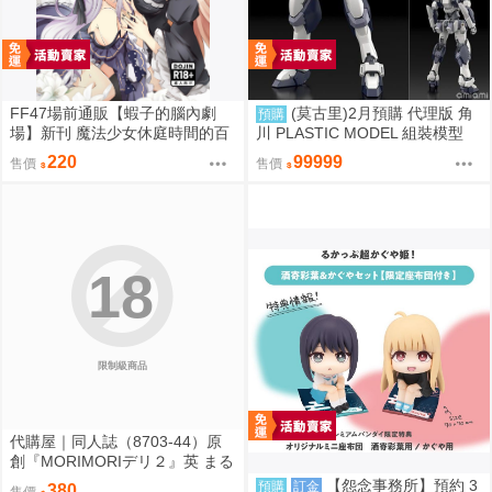
FF47場前通販【蝦子的腦內劇
(莫古里)2月預購 代理版 角
預購
場】新刊 魔法少女休庭時間的百
川 PLASTIC MODEL 組裝模型
合花藝2 魔法少女的魔女裁判 蝦
驚爆危機 1/48 強弩兵 一般版 免
220
99999
售價
售價
子 Ebiko［箱庭交響曲-通販］
訂金
18
限制級商品
代購屋｜同人誌（8703-44）原
創『MORIMORIデリ２』英 まる
てん丼
【怨念事務所】預約 3
預購
訂金
380
售價