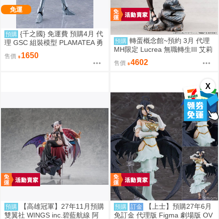
免運
{千之國} 免運費 預購4月 代
預購
轉蛋概念館~預約 3月 代理
預購
理 GSC 組裝模型 PLAMATEA 勇
MH限定 Lucrea 無職轉生III 艾莉
者王 獅子王凱 約16公分 9月10日
1650
售價
絲 高約27公分 超商付款免訂金
截止
4602
售價
X
【高雄冠軍】27年11月預購
【上士】預購27年6月
預購
預購
訂金
雙翼社 WINGS inc.碧藍航線 阿
免訂金 代理版 Figma 劇場版 OV