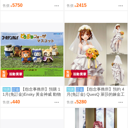
爾比恩 銀月下的夜之眷屬 1/7 免
ERLORD 聖王國篇 雅兒貝德
5750
2415
售價
售價
訂金
【怨念事務所】預購 1
【怨念事務所】預約 4
預購
訂金
預購
訂金
1月(免訂金)Ensky 黃金神威 動物
月(免訂金) QuesQ 萊莎的鍊金工
模樣坐姿娃吊飾 布偶 第1彈 6款
房 萊莎琳 斯托特 婚紗禮服Ver 1/
440
5280
售價
售價
分售 三次再販 0816
7 1025