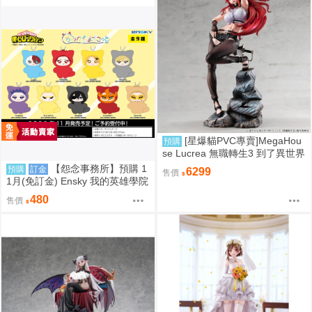
[星爆貓PVC專賣]MegaHou
預購
se Lucrea 無職轉生3 到了異世界
就拿出真本事 艾莉絲·伯雷亞斯·
【怨念事務所】預購 1
預購
訂金
6299
售價
格雷拉特 預計2027/06到貨
1月(免訂金) Ensky 我的英雄學院
Q版動物裝珠鍊布偶吊飾 娃娃 第
480
售價
2彈 9款分售 0816