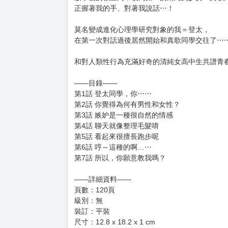
正握著我的手、對著我說話⋯！
莫名變成進化心理學研究對象的我＝登太，
在第一次對話過後居然開始和真歌同學交往了⋯
和對人類性行為充滿好奇的清純女高中生共譜青
——目錄——
第1話 登太同學，你⋯⋯
第2話 你覺得為何有男性和女性？
第3話 嫉妒是一種很自然的情感
第4話 聊天就像整理毛髮唷
第5話 看起來很擅長跑步呢
第6話 哼～這種的啊…⋯
第7話 所以，你願意教我嗎？
——詳細資料——
頁數：120頁
級別：無
裝訂：平裝
尺寸：12.8 x 18.2 x 1 cm