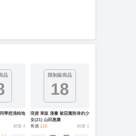
商品
限制級商品
8
18
聖同學想清純地
現貨 東販 漫畫 被惡魔附身的少
女(21) 山田惠庸
銷量:4
售價
115
銷量:1