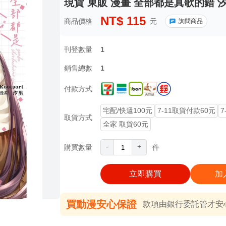
現貨 東販 漫畫 全部都是真歌的錯 
NT$
115
商品價格
元
詢問商品
刊登數量
1
銷售總數
1
付款方式
宅配/快遞100元
7-11取貨付款60元
7
取貨方式
全家 取貨60元
-
+
購買數量
件
立即購買
加
買動漫安心保證
款項由銀行委託管才安心 