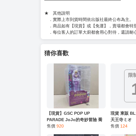
━━━━━━━━━━━━━━━━━━
★ 其他說明
．實際上市到貨時間依出版社最終公布為主。
．商品如有【現貨】或【免運】，賣場都會特
．每位客人的訂單大廚都會用心對待，還請耐
猜你喜歡
限
【現貨】GSC POP UP
現貨 東販 B
PARADE JoJo的奇妙冒險 喬
天王寺ミオ
魯諾 黃金之風 公仔 【岡山 玩
售價
920
售價
124
具糾糾】