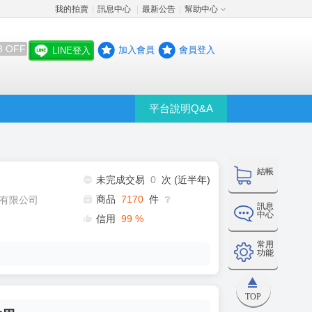
我的拍賣
訊息中心
最新公告
幫助中心
│
│
│
8 OFF
加入會員
會員登入
LINE登入
平台說明Q&A
結帳
未完成交易
0
次 (近半年)
商品
7170
件
有限公司
❔
訊息
中心
信用
99
%
常用
功能
TOP