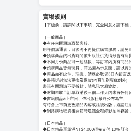
賣場規則
【下標前，請詳閱以下事項，完全同意才請下標
［一般商品］
◆有任何問題請聯繫客服。
用評價溝通者，日後將不再提供購書服務，請另
◆預購商品的出貨時間依出版社供貨情形會有所
◆不同月份商品可一起結帳，等訂單內所有商品
◆預購商品皆無現貨，商品圖為示意圖，請以實
◆商品如有缺件、瑕疵，請務必取貨3日內留言
◆書籍拆封無法更換及退貨(內頁印刷瑕疵例外)
書籍有問題請不要拆封，請私訊大廚協助。
◆逾期未取且訂單取消後三個工作天內未有任何
◆書籍贈品&上市日、依出版社最終公布為主。
有時會上市前更改贈品內容或延後出版，還請注
◆網路購物取貨後開箱時建議全程錄影拍照存證
［日本精品］
◆日本精品單筆滿NT$4,000須先支付 10% 