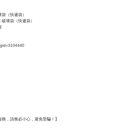
壞袋（快遞袋）
Ｅ破壞袋（快遞袋）
貨
）
?gid=3104440
服務，請務必小心，避免受騙！】