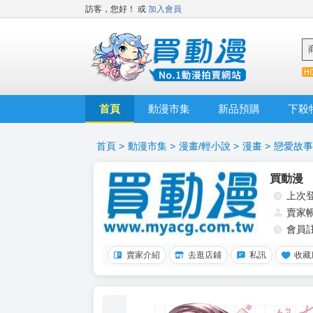
訪客，您好！
或
加入會員
首頁
動漫市集
新品預購
下殺
首頁
>
動漫市集
>
漫畫/輕小說
>
漫畫
>
戀愛故事
買動漫
上次
賣家
會員
賣家介紹
去逛店鋪
私訊
收藏