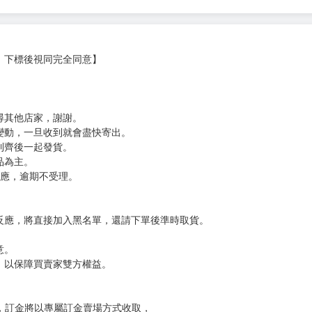
，下標後視同完全同意】
尋其他店家，謝謝。
變動，一旦收到就會盡快寄出。
到齊後一起發貨。
品為主。
反應，逾期不受理。
反應，將直接加入黑名單，還請下單後準時取貨。
意。
，以保障買賣家雙方權益。
訂金，訂金將以專屬訂金賣場方式收取，