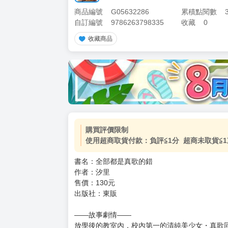
商品編號
G05632286
累積點閱數
自訂編號
9786263798335
收藏
0
收藏商品
購買評價限制
使用超商取貨付款：負評≦1分 超商未取貨≦1
書名：全部都是真歌的錯
作者：汐里
售價：130元
出版社：東販
——故事劇情——
放學後的教室內，校內第一的清純美少女・真歌