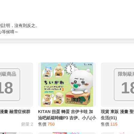
別註明，沒有則反之。
心等候唷～
制級商品
限制級
18
1
L漫畫 融雪症候群
KITAN 扭蛋 轉蛋 吉伊卡哇 加
現貨 東販 漫畫 
油吧紙箱時鐘P3 吉伊、小八(小
生活(01)
銷量:2
八貓)、烏薩奇(兔兔)、栗子饅
售價
750
售價
115
頭、海獺師傅(海獺勇者) 整套