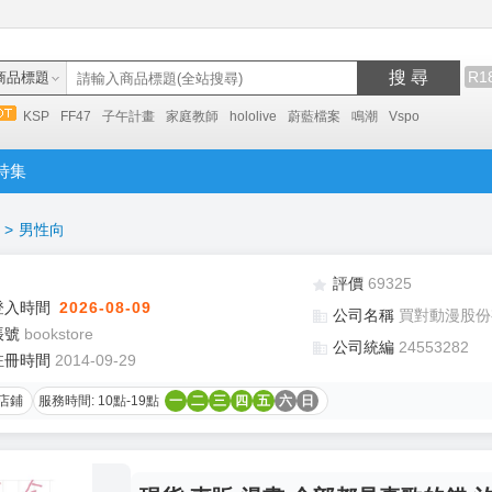
搜 尋
R1
商品標題
KSP
FF47
子午計畫
家庭教師
hololive
蔚藍檔案
鳴潮
Vspo
特集
>
男性向
評價
69325
登入時間
2026-08-09
公司名稱
買對動漫股份
帳號
bookstore
公司統編
24553282
註冊時間
2014-09-29
店鋪
服務時間: 10點-19點
一
二
三
四
五
六
日