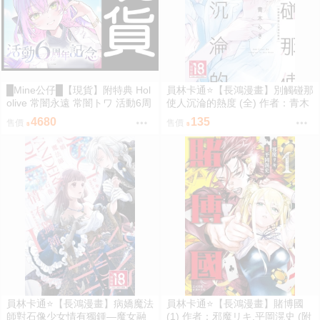
█Mine公仔█【現貨】附特典 Hol
員林卡通⭐️【長鴻漫畫】別觸碰那
olive 常闇永遠 常闇トワ 活動6周
使人沉淪的熱度 (全) 作者：青木
年記念 六週年 紀念 套組 立牌 外
らき (附尼采書套)
4680
135
售價
售價
套
員林卡通⭐️【長鴻漫畫】病嬌魔法
員林卡通⭐️【長鴻漫畫】賭博國
師對石像少女情有獨鍾—魔女融
(1) 作者：邪魔リキ,平岡滉史 (附