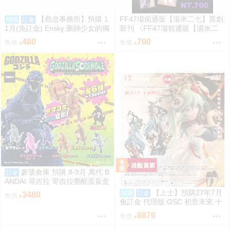
【怨念事務所】預購 1
FF47場前通販【湯米二七】原創
預購
訂金
1月(免訂金) Ensky 藥師少女的獨
新刊 《FF47場前通販【湯米二
語 Q版動物裝珠鍊布偶吊飾 娃娃
七】原創新刊 《綠鼎記上（下
480
700
售價
售價
2款分售 0816
略）》 壓克力磁吸滑軌學生證 感
謝簽名板トミー27 ［箱庭交響
曲-通販］》 壓克力磁吸滑軌學生
證 簽感謝簽名板トミー27 ［箱庭
交響曲-通販］
參號倉庫 預購 8-9月 萬代 B
訂金
ANDAI 哥吉拉 哥吉拉覺醒蛋盲盒
中盒12入 812超取免訂
【上士】預購27年7月
預購
訂金
3480
售價
免訂金 代理版 GSC 初音未來 十
面埋伏Ver. 1/7 再版
6870
售價