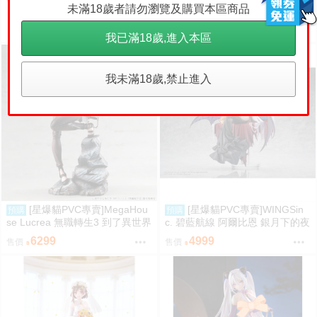
4999
售價
未滿18歲者請勿瀏覽及購買本區商品
1月(免訂金) Ensky 我的英雄學院
Q版動物裝珠鍊布偶吊飾 娃娃 第
480
售價
2彈 9款分售 0816
我已滿18歲,進入本區
我未滿18歲,禁止進入
[星爆貓PVC專賣]MegaHou
[星爆貓PVC專賣]WINGSin
預購
預購
se Lucrea 無職轉生3 到了異世界
c. 碧藍航線 阿爾比恩 銀月下的夜
就拿出真本事 艾莉絲·伯雷亞斯·
之眷屬 1/7 預計2028/01到貨
6299
4999
售價
售價
格雷拉特 預計2027/06到貨