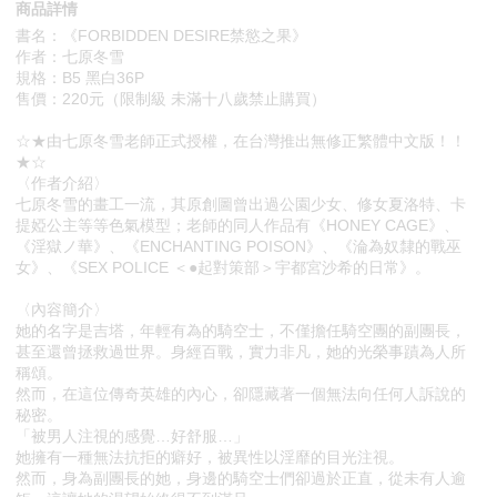
商品詳情
書名：《FORBIDDEN DESIRE禁慾之果》
作者：七原冬雪
規格：B5 黑白36P
售價：220元（限制級 未滿十八歲禁止購買）
☆★由七原冬雪老師正式授權，在台灣推出無修正繁體中文版！！
★☆
〈作者介紹〉
七原冬雪的畫工一流，其原創圖曾出過公園少女、修女夏洛特、卡
提婭公主等等色氣模型；老師的同人作品有《HONEY CAGE》、
《淫獄ノ華》、《ENCHANTING POISON》、《淪為奴隸的戰巫
女》、《SEX POLICE ＜●起對策部＞宇都宮沙希的日常》。
〈內容簡介〉
她的名字是吉塔，年輕有為的騎空士，不僅擔任騎空團的副團長，
甚至還曾拯救過世界。身經百戰，實力非凡，她的光榮事蹟為人所
稱頌。
然而，在這位傳奇英雄的內心，卻隱藏著一個無法向任何人訴說的
秘密。
「被男人注視的感覺…好舒服…」
她擁有一種無法抗拒的癖好，被異性以淫靡的目光注視。
然而，身為副團長的她，身邊的騎空士們卻過於正直，從未有人逾