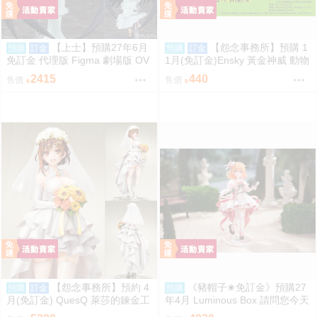
【上士】預購27年6月
【怨念事務所】預購 1
預購
訂金
預購
訂金
免訂金 代理版 Figma 劇場版 OV
1月(免訂金)Ensky 黃金神威 動物
ERLORD 聖王國篇 雅兒貝德
模樣坐姿娃吊飾 布偶 第1彈 6款
2415
440
售價
售價
分售 三次再販 0816
【怨念事務所】預約 4
《豬帽子✬免訂金》預購27
預購
訂金
預購
月(免訂金) QuesQ 萊莎的鍊金工
年4月 Luminous Box 請問您今天
房 萊莎琳 斯托特 婚紗禮服Ver 1/
要來點兔子嗎？ 心愛 禮服Ver 1/