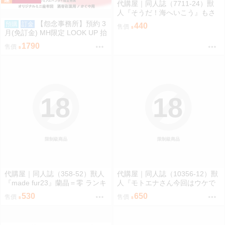
代購屋｜同人誌（7711-24）獸
人『そうだ！海へいこう』もさ
パラレルワールド
【怨念事務所】預約 3
預購
訂金
440
售價
月(免訂金) MH限定 LOOK UP 抬
頭 超時空輝耀姬 輝耀&酒寄彩葉
1790
售價
套組附特典 0816
18
18
限制級商品
限制級商品
代購屋｜同人誌（358-52）獸人
代購屋｜同人誌（10356-12）獸
『made fur23』蘭晶＝零 ランキ
人『モトエナさん今回はウケで
チ 096
お願いします！！』まだら模様
530
650
售價
售價
まんだら亭