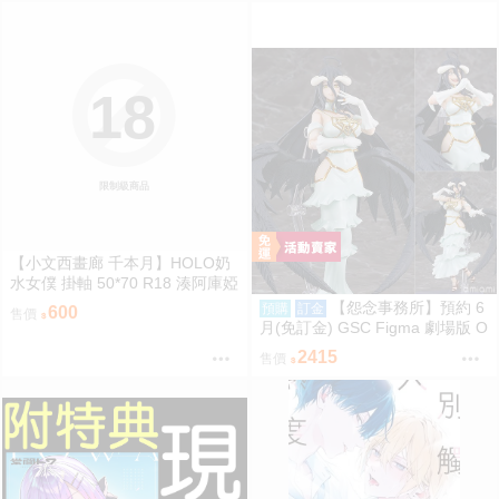
18
限制級商品
【小文西畫廊 千本月】HOLO奶
水女僕 掛軸 50*70 R18 湊阿庫婭
阿夸 沙花叉 虎鯨 雪花菈米 塞萊
【怨念事務所】預約 6
預購
訂金
600
售價
希·法娜 Fauna 白銀諾艾爾 團長
月(免訂金) GSC Figma 劇場版 O
獅白牡丹 拉歐拉 Raora 粉豹 暮
VERLORD 聖王國篇 雅兒貝德 0
2415
售價
娜·惑星諾瓦 Moona【FF47場前
913
預購】{宅即門}