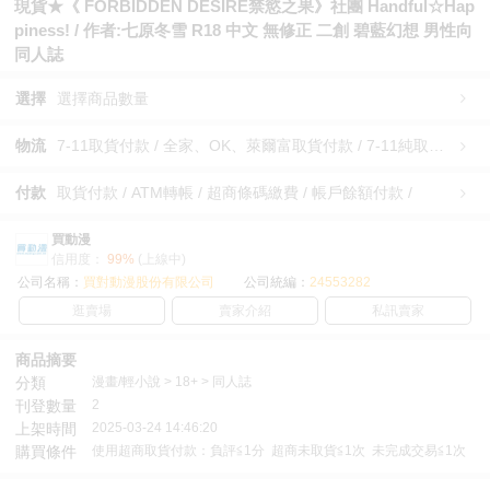
現貨★《 FORBIDDEN DESIRE禁慾之果》社團 Handful☆Hap
piness! / 作者:七原冬雪 R18 中文 無修正 二創 碧藍幻想 男性向
同人誌
選擇
選擇商品數量
物流
7-11取貨付款 / 全家、OK、萊爾富取貨付款 / 7-11純取貨 / 全家、OK、萊爾富純取貨 / 宅配/快遞 /
付款
取貨付款 / ATM轉帳 / 超商條碼繳費 / 帳戶餘額付款 /
買動漫
信用度：
99%
(上線中)
公司名稱：
買對動漫股份有限公司
公司統編：
24553282
逛賣場
賣家介紹
私訊賣家
商品摘要
分類
漫畫/輕小說 > 18+ > 同人誌
刊登數量
2
上架時間
2025-03-24 14:46:20
購買條件
使用超商取貨付款：負評≦1分 超商未取貨≦1次 未完成交易≦1次