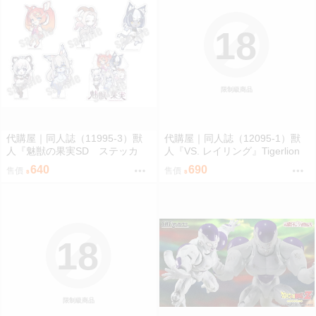
18
限制級商品
代購屋｜同人誌（11995-3）獸
代購屋｜同人誌（12095-1）獸
人『魅獣の果実SD ステッカ
人『VS. レイリング』Tigerlion
ー』KEYAKI Hobby rig-pa2026
Moikana GRRRCOMICS-TG
640
690
售價
售價
KEYAKI Hobby
18
限制級商品