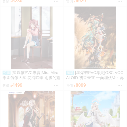
5280
4920
售價
售價
7 1025
7 0906
[星爆貓PVC專賣]MiraiMira
[星爆貓PVC專賣]GSC VOC
預購
預購
學園偶像大師 花海咲季 雨後的鳶
ALOID 初音未來 十面埋伏Ver. 再
尾花 特訓前Ver. 1/7 預計2027/07
版 預計2027/10到貨
4499
8099
售價
售價
到貨