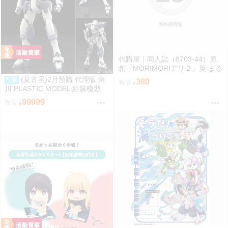
限制級商品
代購屋｜同人誌（8703-44）原
創『MORIMORIデリ２』英 まる
てん丼
(莫古里)2月預購 代理版 角
預購
380
售價
川 PLASTIC MODEL 組裝模型
驚爆危機 1/48 強弩兵 一般版 免
99999
售價
訂金