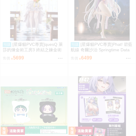
[星爆貓PVC專賣]quesQ 萊
[星爆貓PVC專賣]Phat! 碧藍
預購
預購
莎的煉金術工房3 終結之鍊金術
航線 奇爾沙治 Springtime Data
士與秘密鑰匙 萊莎琳・斯托特 婚
預計2027/11到貨
5699
6499
售價
售價
紗Ver. 1/7 預計2027/07到貨