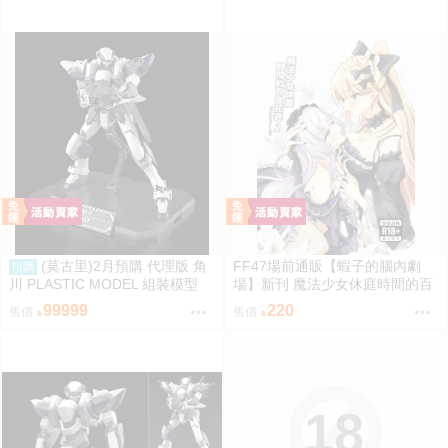
(莫古里)2月預購 代理版 角
FF47場前通販【蝦子的腦內劇
預購
川 PLASTIC MODEL 組裝模型
場】新刊 魔法少女休庭時間的百
驚爆危機 1/48 強弩兵 特別套組
合花藝2 魔法少女的魔女裁判 蝦
99999
220
售價
售價
免訂金
子 Ebiko［箱庭交響曲-通販］
18