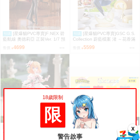
[星爆貓PVC專賣]F:NEX 碧
[星爆貓PVC專賣]GSC G.S.
預購
預購
藍航線 奧德莉亞 正裝Ver. 1/7 預
Collection 蔚藍檔案 渚 ～花香滿
計2027/06到貨
溢的微笑～ 預計2027/12到貨
4699
5599
售價
售價
18歲限制
限
[星爆貓PVC專賣]光菱 請問
預購
X
今天要來點兔子嗎？ 心愛 連身裙
警告啟事
Ver. 預計2027/08到貨
【怨念事務所】預購 1
預購
訂金