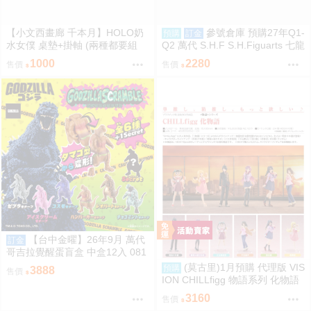
【小文西畫廊 千本月】HOLO奶
參號倉庫 預購27年Q1-
預購
訂金
水女僕 桌墊+掛軸 (兩種都要組
Q2 萬代 S.H.F S.H.Figuarts 七龍
合) 桌墊 滑鼠墊 70*40 掛軸 50*7
珠 FULL POWER 弗力札 戰損版
1000
2280
售價
售價
0 R18【FF47場前預購】{宅即
門}
【台中金曜】26年9月 萬代
訂金
哥吉拉覺醒蛋盲盒 中盒12入 081
2
(莫古里)1月預購 代理版 VIS
預購
3888
售價
ION CHILLfigg 物語系列 化物語
中盒 BOX6入 免訂金
3160
售價