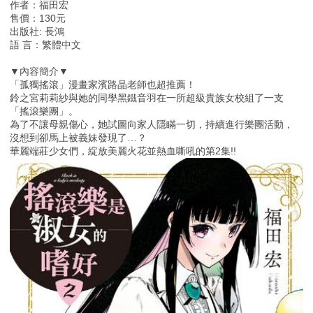
作者：福田宏
售價：130元
出版社: 長鴻
語 言：繁體中文
▼內容簡介▼
「孤獨搖滾」漫畫家濱路晶老師也超推薦！
鈴之宮莉莉紗與她的同學黑鐵音羽在一所超級貴族女校組了一支
「搖滾樂​​團」。
為了不讓母親傷心，她試圖向家人隱瞞一切，持續進行樂團活動，
沒想到卻馬上被義妹發現了…？
華麗端莊少女們，綻放美麗火花並熱血嘶吼的第2集!!