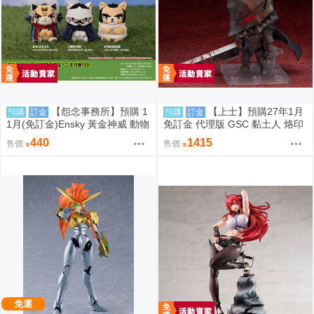
【怨念事務所】預購 1
【上士】預購27年1月
預購
訂金
預購
訂金
1月(免訂金)Ensky 黃金神威 動物
免訂金 代理版 GSC 黏土人 烙印
模樣坐姿娃吊飾 布偶 第2彈 3款
勇士 凱茲 狂戰士鎧甲Ver. BLOO
440
1415
售價
售價
分售 三次再販 0816
D EDITION
免運