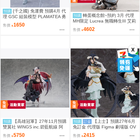
{千之國} 免運費 預購4月 代
預購
轉蛋概念館~預約 3月 代理
預購
理 GSC 組裝模型 PLAMATEA 勇
MH限定 Lucrea 無職轉生III 艾莉
者王 獅子王凱 約16公分 9月10日
1650
售價
絲 高約27公分 超商付款免訂金
截止
4602
售價
X
【高雄冠軍】27年11月預購
【上士】預購27年6月
預購
預購
訂金
雙翼社 WINGS inc.碧藍航線 阿
免訂金 代理版 Figma 劇場版 OV
爾比恩 銀月下的夜之眷屬 1/7 免
ERLORD 聖王國篇 雅兒貝德
5750
2415
售價
售價
訂金