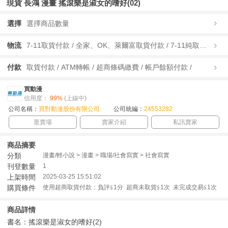
現貨 長鴻 漫畫 搖滾樂是淑女的嗜好(02)
選擇
選擇商品數量
物流
7-11取貨付款 / 全家、OK、萊爾富取貨付款 / 7-11純取貨 / 全家、OK、萊爾富純取貨 / 宅配/快遞 /
付款
取貨付款 / ATM轉帳 / 超商條碼繳費 / 帳戶餘額付款 /
買動漫
信用度：
99%
(上線中)
公司名稱：
買對動漫股份有限公司
公司統編：
24553282
逛賣場
賣家介紹
私訊賣家
商品摘要
分類
漫畫/輕小說 > 漫畫 > 職場/社會寫實 > 社會寫實
刊登數量
1
上架時間
2025-03-25 15:51:02
購買條件
使用超商取貨付款：負評≦1分 超商未取貨≦1次 未完成交易≦1次
商品詳情
書名：搖滾樂是淑女的嗜好(2)