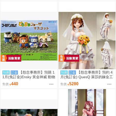
【怨念事務所】預購 1
【怨念事務所】預約 4
預購
訂金
預購
訂金
1月(免訂金)Ensky 黃金神威 動物
月(免訂金) QuesQ 萊莎的鍊金工
模樣坐姿娃吊飾 布偶 第1彈 6款
房 萊莎琳 斯托特 婚紗禮服Ver 1/
440
5280
售價
售價
分售 三次再販 0816
7 1025