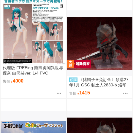
代理版 FREEing 熊熊勇闖異世界
優奈 白熊裝ver. 1/4 PVC
《豬帽子✬免訂金》預購27
預購
4000
售價
年1月 GSC 黏土人2830-b 烙印
勇士 凱茲 狂戰士鎧甲Ver. BLOO
1415
售價
D EDITION 0906