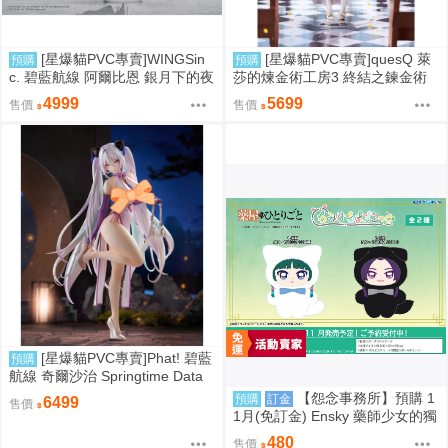
[星爆貓PVC專賣]WINGSin
[星爆貓PVC專賣]quesQ 萊
預購
預購
c. 碧藍航線 阿爾比恩 銀月下的夜
莎的煉金術工房3 終結之鍊金術
之眷屬 1/7 預計2028/01到貨
士與秘密鑰匙 萊莎琳・斯托特 婚
4999
5699
售價
售價
紗Ver. 1/7 預計2027/07到貨
[星爆貓PVC專賣]Phat! 碧藍
預購
航線 奇爾沙治 Springtime Data
預計2027/11到貨
【怨念事務所】預購 1
預購
訂金
6499
售價
1月(免訂金) Ensky 藥師少女的獨
語 Q版動物裝珠鍊布偶吊飾 娃娃
480
售價