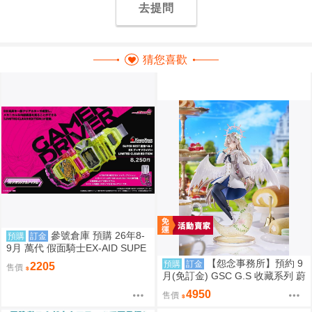
去提問
猜您喜歡
參號倉庫 預購 26年8-
預購
訂金
9月 萬代 假面騎士EX-AID SUPE
R BEST DX變身腰帶 限量透明版
【怨念事務所】預約 9
預購
訂金
2205
售價
810
月(免訂金) GSC G.S 收藏系列 蔚
藍檔案 渚 花香微笑 1/7 0927
4950
售價