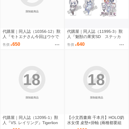
限制級商品
代購屋｜同人誌（10356-12）獸
代購屋｜同人誌（11995-3）獸
人『モトエナさん今回はウケで
人『魅獣の果実SD ステッカ
お願いします！！』まだら模様
ー』KEYAKI Hobby rig-pa2026
650
640
售價
售價
まんだら亭
KEYAKI Hobby
18
18
限制級商品
限制級商品
代購屋｜同人誌（12095-1）獸
【小文西畫廊 千本月】HOLO奶
人『VS. レイリング』Tigerlion
水女僕 桌墊+掛軸 (兩種都要組
Moikana GRRRCOMICS-TG
合) 桌墊 滑鼠墊 70*40 掛軸 50*7