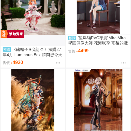
[星爆貓PVC專賣]MiraiMira
預購
學園偶像大師 花海咲季 雨後的鳶
尾花 特訓前Ver. 1/7 預計2027/07
《豬帽子✬免訂金》預購27
預購
4499
售價
到貨
年4月 Luminous Box 請問您今天
要來點兔子嗎？ 心愛 禮服Ver 1/
4920
售價
7 0906