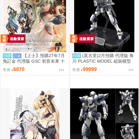
【上士】預購27年7月
(莫古里)2月預購 代理版 角
預購
訂金
預購
免訂金 代理版 GSC 初音未來 十
川 PLASTIC MODEL 組裝模型
面埋伏Ver. 1/7 再版
驚爆危機 1/48 強弩兵 特別套組
6870
99999
售價
售價
免訂金