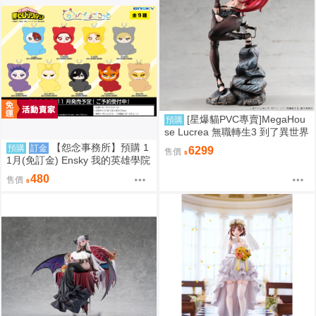
[星爆貓PVC專賣]MegaHou
預購
se Lucrea 無職轉生3 到了異世界
就拿出真本事 艾莉絲·伯雷亞斯·
【怨念事務所】預購 1
預購
訂金
6299
售價
格雷拉特 預計2027/06到貨
1月(免訂金) Ensky 我的英雄學院
Q版動物裝珠鍊布偶吊飾 娃娃 第
480
售價
2彈 9款分售 0816