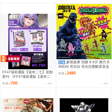
2款分售 0816
參號倉庫 預購 8-9月 萬代 B
訂金
ANDAI 哥吉拉 哥吉拉覺醒蛋盲盒
中盒12入 812超取免訂
FF47場前通販【湯米二七】原創
3480
售價
新刊 《FF47場前通販【湯米二
七】原創新刊 《綠鼎記上（下
700
售價
略）》 壓克力磁吸滑軌學生證 感
謝簽名板トミー27 ［箱庭交響
曲-通販］》 壓克力磁吸滑軌學生
證 簽感謝簽名板トミー27 ［箱庭
交響曲-通販］