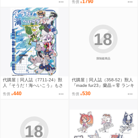
1790
售價
套組附特典 0816
18
限制級商品
代購屋｜同人誌（7711-24）獸
代購屋｜同人誌（358-52）獸人
人『そうだ！海へいこう』もさ
『made fur23』蘭晶＝零 ランキ
パラレルワールド
チ 096
440
530
售價
售價
18