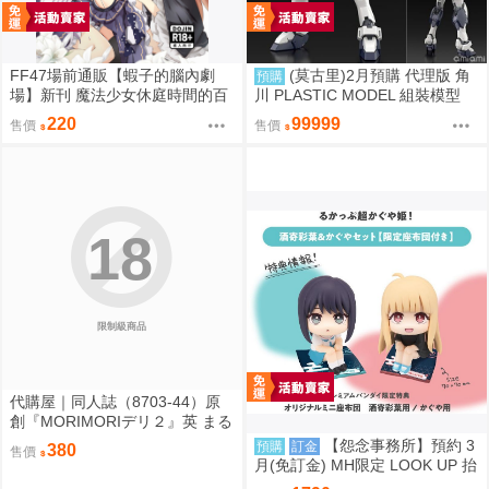
FF47場前通販【蝦子的腦內劇
(莫古里)2月預購 代理版 角
預購
場】新刊 魔法少女休庭時間的百
川 PLASTIC MODEL 組裝模型
合花藝2 魔法少女的魔女裁判 蝦
驚爆危機 1/48 強弩兵 一般版 免
220
99999
售價
售價
子 Ebiko［箱庭交響曲-通販］
訂金
18
限制級商品
代購屋｜同人誌（8703-44）原
創『MORIMORIデリ２』英 まる
てん丼
【怨念事務所】預約 3
預購
訂金
380
售價
月(免訂金) MH限定 LOOK UP 抬
頭 超時空輝耀姬 輝耀&酒寄彩葉