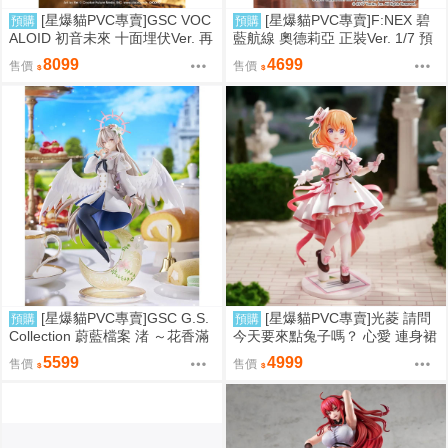
[星爆貓PVC專賣]GSC VOC
[星爆貓PVC專賣]F:NEX 碧
預購
預購
ALOID 初音未來 十面埋伏Ver. 再
藍航線 奧德莉亞 正裝Ver. 1/7 預
版 預計2027/10到貨
計2027/06到貨
8099
4699
售價
售價
[星爆貓PVC專賣]GSC G.S.
[星爆貓PVC專賣]光菱 請問
預購
預購
Collection 蔚藍檔案 渚 ～花香滿
今天要來點兔子嗎？ 心愛 連身裙
溢的微笑～ 預計2027/12到貨
Ver. 預計2027/08到貨
5599
4999
售價
售價