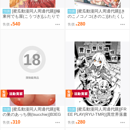
[蜜瓜動漫同人周邊代購][極
[蜜瓜動漫同人周邊代購][き
預購
預購
東何でも屋(こうづき)]ふたりで
のこノコノコ(きのこ)]わたくし
歌おうクリスちゃんDX 総集編
の4コマライフですわ!【特典
540
280
售價
售價
だよクリスちゃん2(戰姬絕唱)(同
付】(學園偶像大師)(同人誌)
人誌)
18
限制級商品
[蜜瓜動漫同人周邊代購][竜
[蜜瓜動漫同人周邊代購][FR
預購
預購
の巣のあっち側(tsucchie)]B3EG
EE PLAY(RYU-TMR)]異世界落書
(同人誌)
領域(同人誌)
310
280
售價
售價