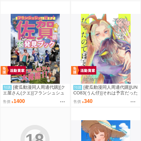
(同人誌)
[蜜瓜動漫同人周邊代購][ク
[蜜瓜動漫同人周邊代購][UN
預購
預購
エ屋さん(クエ)]フランシュシュ
CO83(うん仔)]それは予言だった
と探す!佐賀県よかとこ発見ブッ
のではと(賽馬娘)(同人誌)
1400
340
售價
售價
ク(同人誌)
18