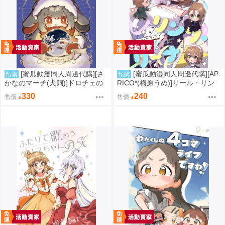
[蜜瓜動漫同人周邊代購][さ
[蜜瓜動漫同人周邊代購][AP
預購
預購
かなのマーチ(犬飼)]ドロチェの
RICO*(梅原うめ)]リール・リン
箱庭-冬とお酒とそれからわたし-
ク・リーナ(偶像大師)(同人誌)
330
240
售價
售價
(同人誌)