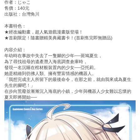
作者：じゃこ
售價：140元
出版社：台灣角川
本書特色：
★經改編動畫，超人氣遊戲漫畫版登場！
★首刷限定！隨書贈精美典藏書卡！(首刷售完即無贈品)
內容介紹：
年幼時在事故中失去了一隻腳的少年──斑鳩夏生，
為了尋找祖母的遺產潛入海底調查倉庫時，
發現一名沉睡在棺材般裝置內的少女──亞托莉。
她是精緻到彷彿人類、擁有豐富情感的機器人。
「我想完成主人所留下的最後命令，在那之前，就由我來成為夏生
先生的腳吧！」
在步向荒廢並漸漸沉入海底的小鎮，少年與機器人少女難以忘懷的
夏天即將開始──