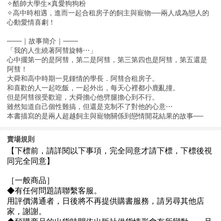
✧酷帥大學生×真愛狗狗粉
✧高中時相遇，進而一起合租房子的飼主與寵物──兩人成為戀人的
心動愛情喜劇！
───｜故事簡介｜───
「我的人生繞著阿彗旋轉⋯」
心中擺第一的是阿彗，第二是阿彗，第三第四也是阿彗，第五還是
阿彗！
大舜和高中時期一見鍾情的學長．阿彗合租房子。
和喜歡的人一起吃飯，一起外出，每天心裡都小鹿亂撞。
但是阿彗很受歡迎，大舜擔心他劈腿擔心到不行。
雖然知道自己個性難搞，但還是克制不了對他的心意⋯
本書描寫的是兩人超越飼主與寵物關係到戀情開花結果的故事──
賣場規則