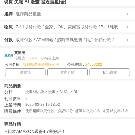
現貨 尖端 BL漫畫 追逐彗星(全)
選擇
選擇商品數量
物流
7-11取貨付款 / 全家、OK、萊爾富取貨付款 / 7-11純取貨 / 全家、OK、萊爾富純取貨 / 宅配/快遞 /
付款
取貨付款 / ATM轉帳 / 超商條碼繳費 / 帳戶餘額付款 /
買動漫
信用度：
99%
1 小時前上線
公司名稱：
買對動漫股份有限公司
公司統編：
24553282
逛賣場
賣家介紹
私訊賣家
商品摘要
分類
漫畫/輕小說 > 漫畫 > BL/GL > BL
刊登數量
2
上架時間
2025-03-27 19:18:52
購買條件
使用超商取貨付款：負評≦1分 超商未取貨≦1次 未完成交易≦1次
商品詳情
✧日本AMAZON獲得4.7星好評！