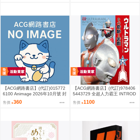
【ACG網路書店】(代訂)015772
【ACG網路書店】(代訂)978406
6100 Animage 2026年10月號 封
5443729 全超人力霸王 INTROD
面:二十世紀電氣目錄
UCTION その奇跡と苦闘
360
1100
售價
售價