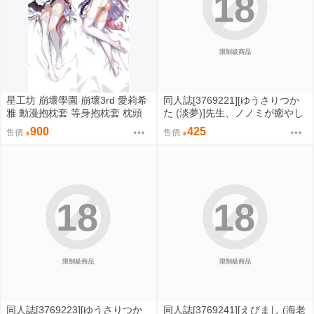
18
限制級商品
星工坊 崩壞學園 崩壞3rd 愛莉希
同人誌[3769221][ゆうさりつか
雅 動漫抱枕套 等身抱枕套 枕頭
た (淡夢)]先生、ノノミが癒やし
套
てあげますね (蔚藍檔案)
900
425
售價
售價
18
18
限制級商品
限制級商品
同人誌[3769223][ゆうさりつか
同人誌[3769241][えびまし (海老