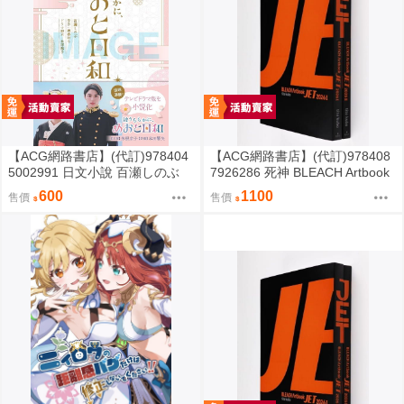
【ACG網路書店】(代訂)978404
【ACG網路書店】(代訂)978408
5002991 日文小說 百瀬しのぶ
7926286 死神 BLEACH Artbook
「宛如粼光夫婦日和 波うららか
「JET 2026 1」
600
1100
售價
售價
に、めおと日和」