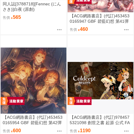
同人誌[3788718][Fennec (にん
さき)]白夜 (原創)
【ACG網路書店】(代訂)453453
565
售價
0165947 GBF 碧藍幻想 第41彈
角色歌CD「晴宴歌」門脇舞以&
460
售價
堀江由衣等..附序號
【ACG網路書店】(代訂)453453
【ACG網路書店】(代訂)978457
0165954 GBF 碧藍幻想 第42彈
5321098 創世之書 起源 公式 FA
角色歌CD「Melodies of Wales」
NBOOK
600
1190
售價
售價
附序號