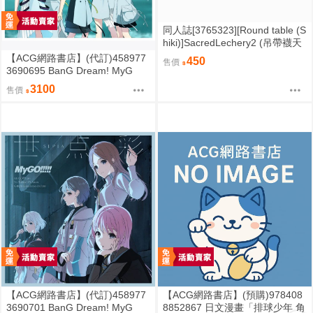
同人誌[3765323][Round table (S
hiki)]SacredLechery2 (吊帶襪天
使)
【ACG網路書店】(代訂)458977
450
售價
3690695 BanG Dream! MyG
O!!!!! 9th單曲「世点彩 世點彩」
3100
售價
BD限定盤
【ACG網路書店】(代訂)458977
【ACG網路書店】(預購)978408
3690701 BanG Dream! MyG
8852867 日文漫畫「排球少年 角