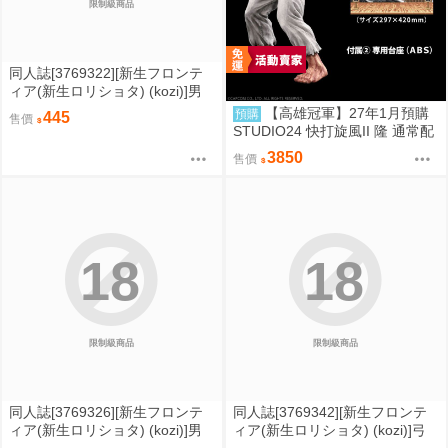
限制級商品
同人誌[3769322][新生フロンテ
ィア(新生ロリショタ) (kozi)]男
の娘NTR●●カラオケ (偽娘)
【高雄冠軍】27年1月預購
預購
445
售價
STUDIO24 快打旋風II 隆 通常配
色 完成品 高約18公分 免訂金082
3850
售價
1
18
18
限制級商品
限制級商品
同人誌[3769326][新生フロンテ
同人誌[3769342][新生フロンテ
ィア(新生ロリショタ) (kozi)]男
ィア(新生ロリショタ) (kozi)]弓
の娘NTR撮影会 (偽娘)
道男子×メス堕ち●●総集編先輩に