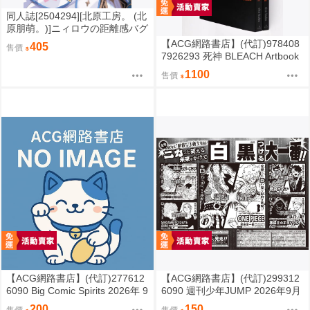
同人誌[2504294][北原工房。 (北
原朋萌。)]ニィロウの距離感バグ
だけはナーフしないでください
【ACG網路書店】(代訂)978408
405
售價
(原神)
7926293 死神 BLEACH Artbook
「JET 2026 2」
1100
售價
【ACG網路書店】(代訂)277612
【ACG網路書店】(代訂)299312
6090 Big Comic Spirits 2026年 9
6090 週刊少年JUMP 2026年9月
月7日號
7日號 NO.39
200
150
售價
售價