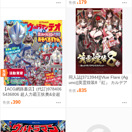
179
售價
勺賞 貓又小粥（猫又おかゆ）
同人誌[3713944][Vlue Flare (Ag
uno)]英霊煌装8『紅』 カルデア
チャイナドレスコレクション (F
【ACG網路書店】(代訂)978406
835
售價
ate/FGO)
5436806 超人力霸王狄奧&全超
人力霸王英雄大集合 遊戲繪本
390
售價