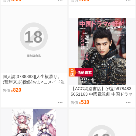
18
限制級商品
同人誌[3788883][人生横滑り。
(荒岸来歩)]激闘おま○こメイド決
定戦 (其他)
【ACG網路書店】(代訂)978483
820
售價
5651163 中國電視劇 中国ドラマ
が好き！いま見るべきスター最
510
售價
前線 封面:張凌赫