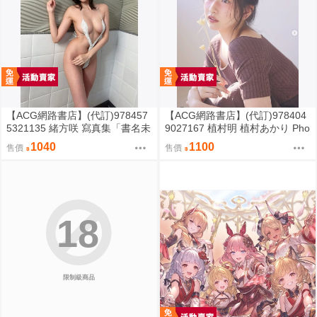
【ACG網路書店】(代訂)978457
【ACG網路書店】(代訂)978404
5321135 緒方咲 寫真集「書名未
9027167 植村明 植村あかり Pho
定」
to book 寫真集「書名未定」
1040
1100
售價
售價
18
限制級商品