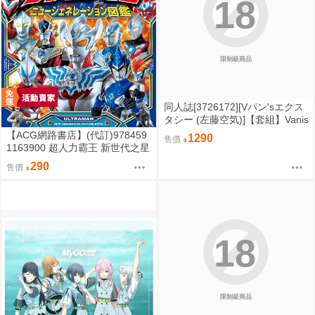
18
限制級商品
同人誌[3726172][Vパン'sエクス
タシー (左藤空気)]【套組】Vanis
hing Reality5 ～サキュバスアプ
【ACG網路書店】(代訂)978459
1290
售價
リケーション～ (原創)
1163900 超人力霸王 新世代之星
圖鑑
290
售價
18
限制級商品