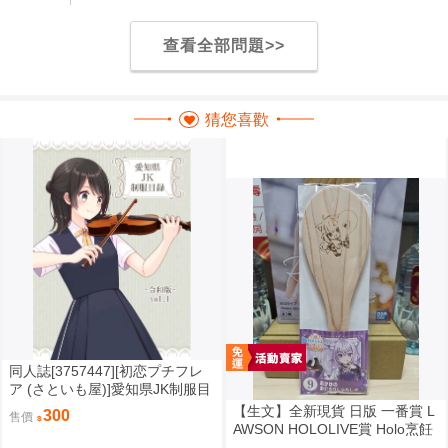
查看全部問題>>
猜您喜歡
同人誌[3757447][初恋プチフレ
ア (さといも屋)]愛知県JK制服目
録 -令和版- vol.1 (原創)
【生文】全新現貨 日版 一番賞 L
300
售價
AWSON HOLOLIVE賞 Holo烹飪
再來一碗 9賞 小粥的飯糰木製飯