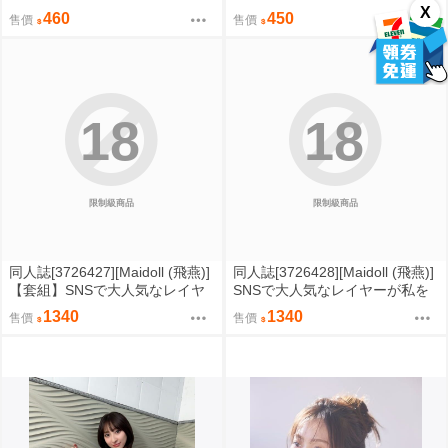
O!!!!! 9th單曲「世点彩 世點彩」
色REMIX版 絆 及川與岩泉 (1)」
X
460
450
售價
售價
通常盤
18
18
限制級商品
限制級商品
同人誌[3726427][Maidoll (飛燕)]
同人誌[3726428][Maidoll (飛燕)]
【套組】SNSで大人気なレイヤ
SNSで大人気なレイヤーが私を
ーが私を誘ってオフパコの話。
誘ってオフパコの話。～夜更か
1340
1340
售價
售價
～夜更かしの二次会セックス編
しの二次会セックス編～【特
～ (原創)
典】 (原創)