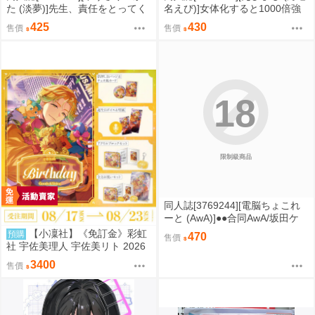
た (淡夢)]先生、責任をとってく
名えび)]女体化すると1000倍強
ださいね・・・ (蔚藍檔案)
くなるスキルを手に入れた 3 (原
425
430
售價
售價
創)
18
限制級商品
同人誌[3769244][電脳ちょこれ
ーと (AwA)]●●合同AwA/坂田ケ
イ/橘こう/速水くろ (原創)
【小凜社】《免訂金》彩虹
預購
470
售價
社 宇佐美理人 宇佐美リト 2026
生日套組紀念商品
3400
售價