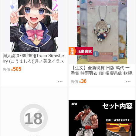
同人誌[3769260][Traco Strawbe
rry (こうましろ)]月ノ美兎イラス
ト本 (彩虹社)
【生文】全新現貨 日版 萬代 一
505
售價
番賞 時雨羽衣 I賞 橡膠吊飾 軟膠
吊飾（4）時雨羽衣（しぐれう
36
售價
い）
18