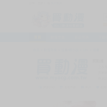
訪客，您好！
或
加入會員
首頁
動漫市集
新品預購
下殺
首頁
>
動漫市集
>
漫畫/輕小說
>
18+
>
漫畫
買動漫
上次
賣家
會員
賣家介紹
去逛店鋪
私訊
收藏