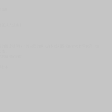
次 未完成交易≦1次 （近半年）
面!!
苔修正成人漫畫】
髮的游泳社學妹；對自己的傲人身材感到困擾的青梅竹馬女高中生……
女孩，
花苞盛開的瞬間。