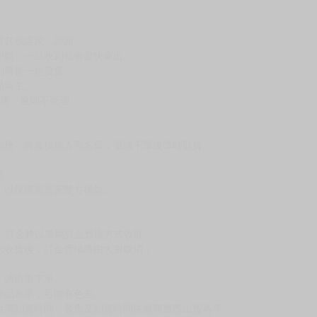
，下標後視同完全同意】
尋其他店家，謝謝。
變動，一旦收到就會盡快寄出。
到齊後一起發貨。
品為主。
反應，逾期不受理。
反應，將直接加入黑名單，還請下單後準時取貨。