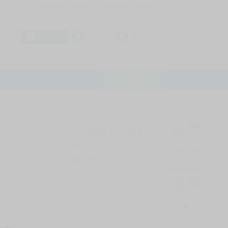
我的拍賣
訊息中心
最新公告
幫助中心
│
│
│
8 OFF
加入會員
會員登入
LINE登入
平台說明Q&A
結帳
未完成交易
0
次 (近半年)
商品
7043
件
有限公司
❔
訊息
中心
信用
99
%
常用
功能
TOP