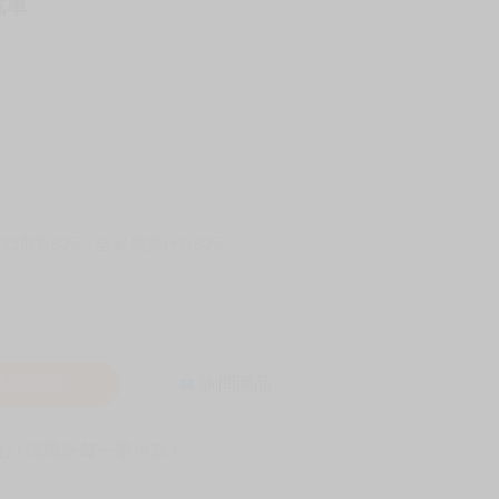
戰車
-11取貨60元
全家 取貨付款60元
入購物車
詢問商品
! 保障您每一筆付款 !