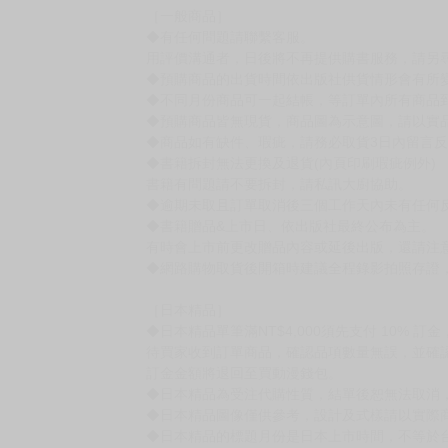
賣場規則
【下標前，請詳閱以下事項，完全同意才請下標
［一般商品］
◆有任何問題請聯繫客服。
用評價溝通者，日後將不再提供購書服務，請另
◆預購商品的出貨時間依出版社供貨情形會有所
◆不同月份商品可一起結帳，等訂單內所有商品
◆預購商品皆無現貨，商品圖為示意圖，請以實
◆商品如有缺件、瑕疵，請務必取貨3日內留言
◆書籍拆封無法更換及退貨(內頁印刷瑕疵例外)
書籍有問題請不要拆封，請私訊大廚協助。
◆逾期未取且訂單取消後三個工作天內未有任何
◆書籍贈品&上市日、依出版社最終公布為主。