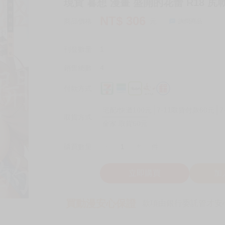
現貨 暮想 漫畫 盛開的花蕾 R18 尻
NT$
306
商品價格
元
詢問商品
刊登數量
1
銷售總數
4
付款方式
宅配/快遞100元
7-11取貨付款60元
7
取貨方式
全家 取貨60元
-
+
購買數量
件
立即購買
加
買動漫安心保證
款項由銀行委託管才安心 