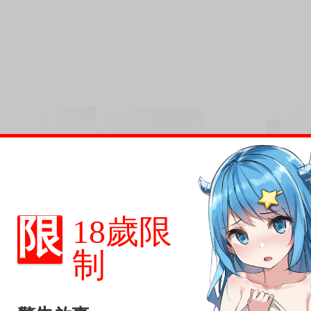
單行本，
限
18歲限
制