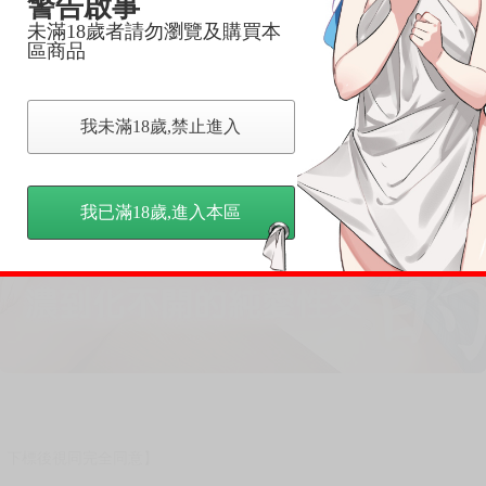
警告啟事
未滿18歲者請勿瀏覽及購買本
區商品
我未滿18歲,禁止進入
我已滿18歲,進入本區