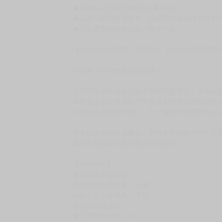
購買評價限制
使用超商取貨付款：負評≦1分 超商未取貨≦1
書名：盛開的花蕾
作者：尻戰車
售價：340元
出版社: 暮想
語 言：繁體中文
▼內容簡介▼
★FANZA評價4.6分的超人氣作品！
★五色印刷的雙層書衣，保留日文版原汁原味的封
★巨乳豐臀的純情女孩只愛你一人！
【GOT社正式授權 彩頁8P，合計226P 薄海
但願兩人的戀情能開花結果──
在大學重逢時模樣完全不同的黑髮美女；適合短
本書有許多在豐滿奶子中深藏著戀愛花蕾的純情
在濃到化不開的性愛中，可一窺她們身體與內心