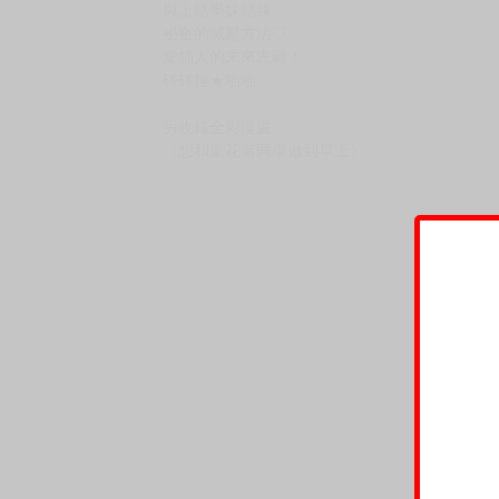
青春甜美風情色漫畫家．尻戦車老師的首部中文
獻給所有喜愛純愛巨乳女孩的讀者！
【收錄作品】
栗花落同學很怕生
你的心在水面搖曳 上篇
你的心在水面搖曳 下篇
春天花蕾綻放時
春天花蕾綻放時 after
與上結學妹結緣
祕密的減壓方法♡
愛貓人的未來志願！
碰碰狸★啪啪
另收錄全彩漫畫
〈想和栗花落同學做到早上〉