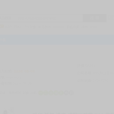
搜 尋
R1
商品標題
KSP
FF47
子午計畫
家庭教師
hololive
蔚藍檔案
鳴潮
Vspo
特集
評價
69281
登入時間
2026-08-06
公司名稱
買對動漫股份
帳號
bookstore
公司統編
24553282
註冊時間
2014-09-29
店鋪
服務時間: 10點-19點
一
二
三
四
五
六
日