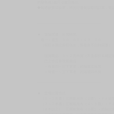
有時會上市前更改贈品內容或延後出版，還請注
◆網路購物取貨後開箱時建議全程錄影拍照存證
［日本精品］
◆日本精品單筆滿NT$4,000須先支付 10% 
待買家收到訂單商品，確認品項數量無誤，並確
訂金金額將退回至買動漫錢包。
◆日本精品為受注代購性質，結單後恕無法取消
◆日本精品圖像僅供參考，設計及式樣請以實際
◆日本精品的標題月份是日本上市時間，不等於
約發售後1個月-2個月抵台。
◆如遇缺貨或砍單，將另行通知並取消訂單，敬
━━━━━━━━━━━━━━━━━━
★ 賣場營運、出貨時間
週一～週五 １０：００～１９：００
（假日＆國定假日休息，客服會不定時回覆）
．現貨商品：１～２天出貨（不含假日＆國定
．已上市且非現貨商品：