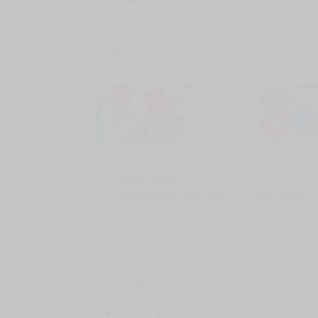
商品編號
G05744158
累積點閱數
自訂編號
9786267581285
收藏
4
收藏商品
加價購
( 共
1
件商品 )
(加購品) 買動漫★《$15元-
-
+