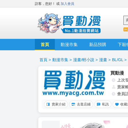
訪客，您好！
或
加入會員
首頁
動漫市集
新品預購
下殺
首頁
>
動漫市集
>
漫畫/輕小說
>
漫畫
>
BL/GL
>
買動漫
上次
賣家
會員
賣家介紹
去逛店鋪
私訊
收藏