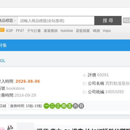
搜 尋
R1
商品標題
KSP
FF47
子午計畫
家庭教師
hololive
蔚藍檔案
鳴潮
Vspo
特集
GL
評價
69281
登入時間
2026-08-06
公司名稱
買對動漫股份
帳號
bookstore
公司統編
24553282
註冊時間
2014-09-29
店鋪
服務時間: 10點-19點
一
二
三
四
五
六
日