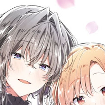
次 未完成交易≦1次 （近半年）
始為升學考試進行準備，羅蕾萊的成員則是述說下次能舉辦單獨演唱會的
也…