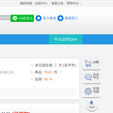
我的拍賣
訊息中心
最新公告
幫助中心
│
│
│
8 OFF
加入會員
會員登入
LINE登入
平台說明Q&A
結帳
未完成交易
0
次 (近半年)
商品
7043
件
有限公司
❔
訊息
中心
信用
99
%
常用
功能
TOP