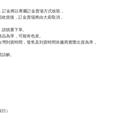
到齊後一起發貨。
品為主。
反應，逾期不受理。
反應，將直接加入黑名單，還請下單後準時取貨。
意。
，以保障買賣家雙方權益。
訂金，訂金將以專屬訂金賣場方式收取，
認收貨後，訂金賣場將由大廚取消，
，請慎重下單。
商品為準，可能有色差。
台灣到貨時間，發售及到貨時間依廠商實際出貨為準，
請諒解。