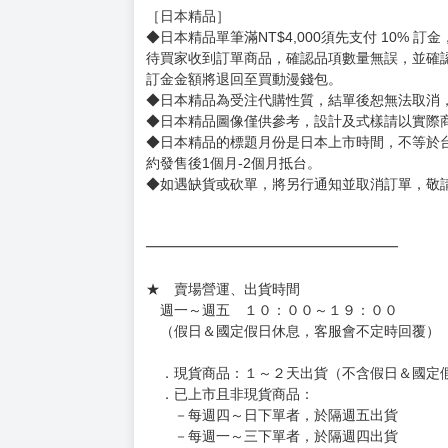
◆不同月份商品可一起結帳，等訂單內所有商品
◆預購商品皆無現貨，商品圖為示意圖，請以實
◆商品如有缺件、瑕疵，請務必取貨3日內留言
◆書籍拆封無法更換及退貨(內頁印刷瑕疵例外)
書籍有問題請不要拆封，請私訊大廚協助。
◆逾期未取且訂單取消後三個工作天內未有任何
◆書籍贈品&上市日、依出版社最終公布為主。
有時會上市前更改贈品內容或延後出版，還請注
◆網路購物取貨後開箱時建議全程錄影拍照存證
［日本精品］
◆日本精品單筆滿NT$4,000須先支付 10% 
待買家收到訂單商品，確認品項數量無誤，並確
訂金金額將退回至買動漫錢包。
◆日本精品為受注代購性質，結單後恕無法取消
◆日本精品圖像僅供參考，設計及式樣請以實際
◆日本精品的標題月份是日本上市時間，不等於
約發售後1個月-2個月抵台。
◆如遇缺貨或砍單，將另行通知並取消訂單，敬