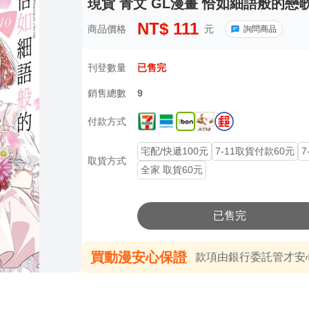
現貨 青文 GL漫畫 恰如細語般的戀歌(
NT$
111
商品價格
元
詢問商品
刊登數量
已售完
銷售總數
9
付款方式
宅配/快遞100元
7-11取貨付款60元
7
取貨方式
全家 取貨60元
已售完
買動漫安心保證
款項由銀行委託管才安心 