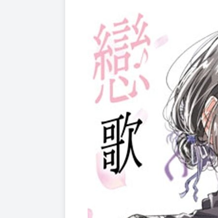
購買評價限制
使用超商取貨付款：負評≦1分 超商未取貨≦1
●不懂戀愛的少女們相遇，２人的「一見鍾情」。
●樂團少女×犬系學妹的學園王道Girls' Love!!
●日本累積銷售突破100萬本（含電子書）!!
校慶結束，回歸日常的陽鞠她們。ＳＳ的成員開
在這樣的日常中，陽鞠與依、亞季與志帆的進展