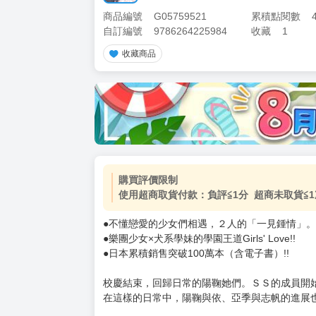
商品編號
G05759521
累積點閱數
自訂編號
9786264225984
收藏
1
收藏商品
加價購
( 共
1
件商品 )
(加購品) 買動漫★《$15元-
-
+