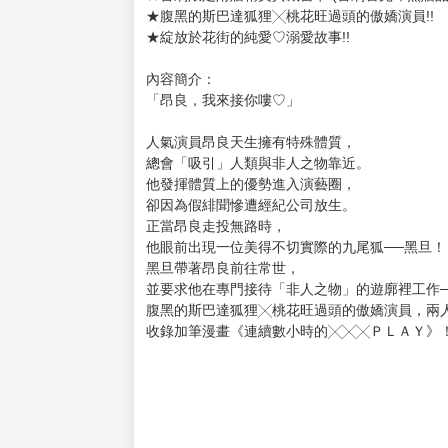
★腹黑的斯巴達狐狸╳桃花旺過頭的傲嬌演員!!
★綻放於花街的純愛♡溺愛故事!!
內容簡介：
「昂良，我來接你嘍♡」
人氣演員昂良天生擁有特殊體質，
總會「吸引」人類與非人之物靠近。
他發揮體質上的優勢進入演藝圈，
卻因為假緋聞慘遭經紀公司放生。
正當昂良走投無路時，
他眼前出現一位美得不切實際的九尾狐──黑旦！
黑旦帶著昂良前往常世，
並要求他在專門接待「非人之物」的遊廓裡工作──
腹黑的斯巴達狐狸╳桃花旺過頭的傲嬌演員，兩
收錄加筆漫畫《連續數小時的╳╳╳ＰＬＡＹ》