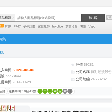
搜 尋
R1
商品標題
KSP
FF47
子午計畫
家庭教師
hololive
蔚藍檔案
鳴潮
Vspo
特集
BL
評價
69281
登入時間
2026-08-06
公司名稱
買對動漫股份
帳號
bookstore
公司統編
24553282
註冊時間
2014-09-29
店鋪
服務時間: 10點-19點
一
二
三
四
五
六
日