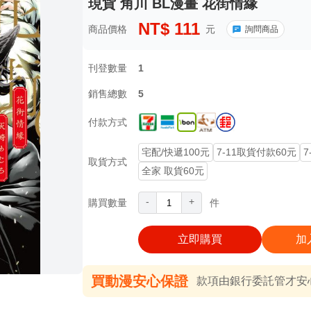
現貨 角川 BL漫畫 花街情緣
NT$
111
商品價格
元
詢問商品
刊登數量
1
銷售總數
5
付款方式
宅配/快遞100元
7-11取貨付款60元
7
取貨方式
全家 取貨60元
-
+
購買數量
件
立即購買
加
買動漫安心保證
款項由銀行委託管才安心 