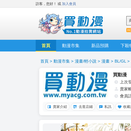
訪客，您好！
或
加入會員
首頁
動漫市集
新品預購
下殺
首頁
>
動漫市集
>
漫畫/輕小說
>
漫畫
>
BL/GL
>
買動漫
上次
賣家
會員
賣家介紹
去逛店鋪
私訊
收藏