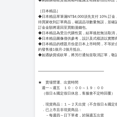
［日本精品］
◆日本精品單筆滿NT$4,000須先支付 10% 
待買家收到訂單商品，確認品項數量無誤，並確
訂金金額將退回至買動漫錢包。
◆日本精品為受注代購性質，結單後恕無法取消
◆日本精品圖像僅供參考，設計及式樣請以實際
◆日本精品的標題月份是日本上市時間，不等於
約發售後1個月-2個月抵台。
◆如遇缺貨或砍單，將另行通知並取消訂單，敬
━━━━━━━━━━━━━━━━━━
★ 賣場營運、出貨時間
週一～週五 １０：００～１９：００
（假日＆國定假日休息，客服會不定時回覆）
．現貨商品：１～２天出貨（不含假日＆國定
．已上市且非現貨商品：
－每週四～日下單者，於隔週五出貨