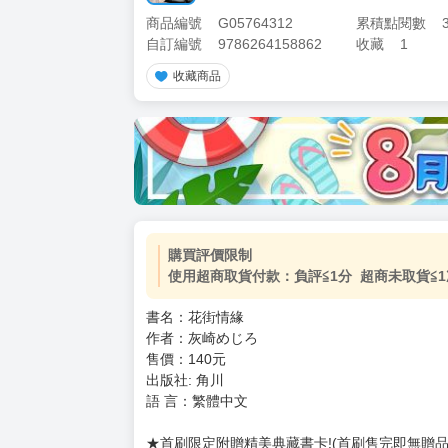
商品編號
G05764312
累積點閱數
自訂編號
9786264158862
收藏
1
收藏商品
購買評價限制
使用超商取貨付款：負評≦1分 超商未取貨≦1
書名：花街情緣
作者：灰崎めじろ
售價：140元
出版社: 角川
語 言：繁體中文
★首刷限定附贈精美典藏書卡!(首刷售完即無贈品