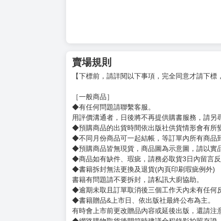
賣場規則
【下標前，請詳閱以下事項，完全同意才請下標
［一般商品］
◆有任何問題請聯繫客服。
用評價溝通者，日後將不再提供購書服務，請另
◆預購商品的出貨時間依出版社供貨情形會有所
◆不同月份商品可一起結帳，等訂單內所有商品
◆預購商品皆無現貨，商品圖為示意圖，請以實
◆商品如有缺件、瑕疵，請務必取貨3日內留言
◆書籍拆封無法更換及退貨(內頁印刷瑕疵例外)
書籍有問題請不要拆封，請私訊大廚協助。
◆逾期未取且訂單取消後三個工作天內未有任何
◆書籍贈品&上市日、依出版社最終公布為主。
有時會上市前更改贈品內容或延後出版，還請注
◆網路購物取貨後開箱時建議全程錄影拍照存證