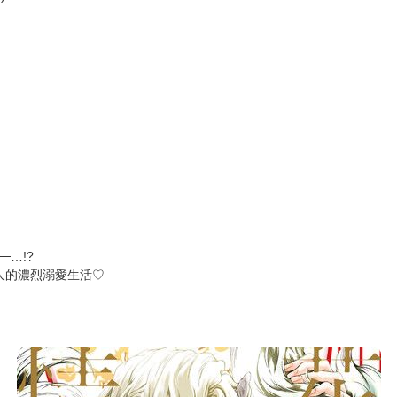
…!?
人的濃烈溺愛生活♡
！