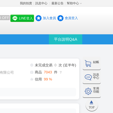
我的拍賣
訊息中心
最新公告
幫助中心
│
│
│
8 OFF
加入會員
會員登入
LINE登入
平台說明Q&A
結帳
未完成交易
0
次 (近半年)
商品
7043
件
有限公司
❔
訊息
中心
信用
99
%
常用
功能
TOP