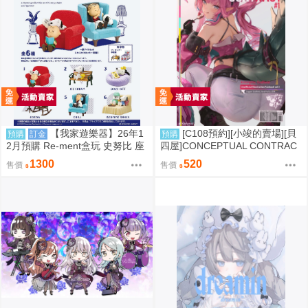
【我家遊樂器】26年1
[C108預約][小竣的賣場][貝
預購
訂金
預購
2月預購 Re-ment盒玩 史努比 座
四屋]CONCEPTUAL CONTRAC
椅
T 明日方舟：終末地 同人誌id=37
1300
520
售價
售價
87389