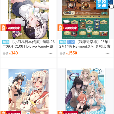
【小河馬日本代購】預購 26
【我家遊樂器】26年1
預購
預購
訂金
年09月 C108 Hololive Variety 繪
2月預購 Re-ment盒玩 史努比 古
師:Syun
董立體場景2
340
1550
售價
售價