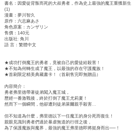
書名：因愛徒背叛而死的大叔勇者，作為史上最強的魔王重獲新生
(1)
漫畫：夢川智久
原作：六志麻あさ
角色原案：カンザリン
售價：140元
出版社: 角川
語 言：繁體中文
★成功打倒魔王的勇者，竟被自己的愛徒給殺害！
★不知為何轉生成了魔王，以最強的存在守護魔族！
★首刷限定精美典藏書卡！（首刷售完即無贈品）
內容簡介：
勇者弗里德帶著徒弟闖入魔王城，
歷經一番激戰後，終於打倒了魔王尤莉夏！
然而下一個瞬間，他卻遭到徒弟萊爾親手殺害…
但不知道為什麼，弗里德以下一任魔王的身分死而復生！
親眼見識到勇者們過於暴虐無道的行徑之後，
為了保護魔族與魔界，最強的魔王弗里德即將挺身而出──！