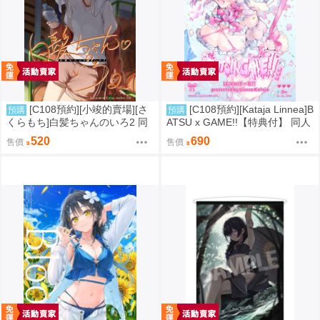
[C108預約][小竣的賣場][さ
[C108預約][Kataja Linnea]B
預購
預購
くらもち]白髪ちゃんのいろ2 同
ATSU x GAME!!【特典付】 同人
人誌id=3784093
誌id=3787280
520
690
售價
售價