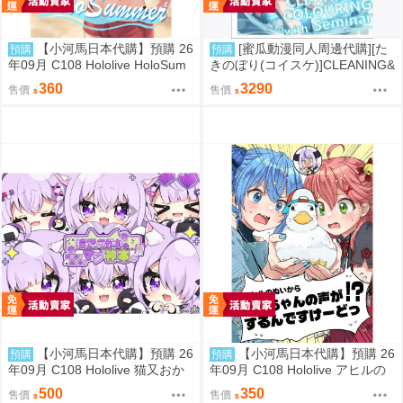
【小河馬日本代購】預購 26
[蜜瓜動漫同人周邊代購][た
預購
預購
年09月 C108 Hololive HoloSum
きのぼり(コイスケ)]CLEANING&
mer 繪師:李神の落書き場
COLOURING with Seminar メ
360
3290
售價
售價
ロンブックス新刊セット【メロ
ン限定特典付】【B2Wスエード
タペストリー】(蔚藍檔案)(B2掛
軸特典版)(同人誌)
【小河馬日本代購】預購 26
【小河馬日本代購】預購 26
預購
預購
年09月 C108 Hololive 猫又おか
年09月 C108 Hololive アヒルの
ゆのMOGUMOGUマジ神本 繪
ぬいからスバちゃんの声がする
500
350
售價
售價
師:むーらん 神岡ちろる
んですけーどっ 繪師:MALINO