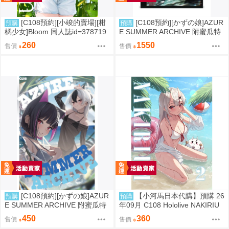
[C108預約][小竣的賣場][柑
[C108預約][かずの娘]AZUR
預購
預購
橘少女]Bloom 同人誌id=378719
E SUMMER ARCHIVE 附蜜瓜特
8
典小卡+B2掛軸 蔚藍檔案 同人誌i
260
1550
售價
售價
d=3726220
[C108預約][かずの娘]AZUR
【小河馬日本代購】預購 26
預購
預購
E SUMMER ARCHIVE 附蜜瓜特
年09月 C108 Hololive NAKIRIU
典小卡 蔚藍檔案 同人誌id=3786
M2 繪師:李神の落書き場
450
360
售價
售價
337