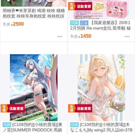
萌柚香❤米芽原創 鳴潮 秧秧 穗穗
抱枕套 秧秧等身抱枕套 秧秧枕頭
套 穗穗枕套 動漫等身抱枕套
【我家遊樂器】26年1
預購
訂金
2500
售價
2月預購 Re-ment盒玩 凱蒂貓 秘
密房間之旅
1450
售價
[C108預約][小竣的賣場][東
[C108預約][小竣的賣場][木
預購
預購
ノ堂]SUMMER PADDOCK 馬娘
なこもち]lily wing2 同人誌id=378