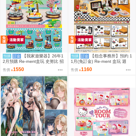
【我家遊樂器】26年1
【怨念事務所】預約 1
預購
訂金
預購
訂金
2月預購 Re-ment盒玩 史努比 招
1月(免訂金) Re-ment 盒玩 迴
牌景觀
轉、幸福的一盤 藏壽司 中盒6入
1550
1160
售價
售價
0823