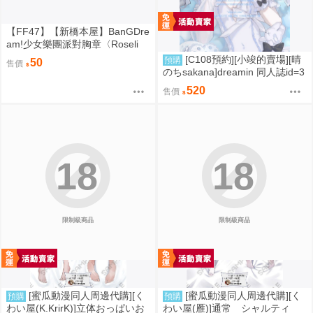
【FF47】【新橋本屋】BanGDre
am!少女樂團派對胸章〈Roseli
a〉-〈湊友希那/冰川紗夜/今井麗
[C108預約][小竣的賣場][晴
預購
50
售價
莎/宇田川亞子/白金燐子〉
のちsakana]dreamin 同人誌id=3
787402
520
售價
18
18
限制級商品
限制級商品
[蜜瓜動漫同人周邊代購][く
[蜜瓜動漫同人周邊代購][く
預購
預購
わい屋(K.KrirK)]立体おっぱいお
わい屋(雁)]通常 シャルティ