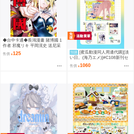
◆台中卡通◆長鴻漫畫 賭博國 1
作者 邪魔リキ 平岡滉史 送尼采
書套
[蜜瓜動漫同人周邊代購][淡
預購
125
售價
い日。(海乃エメ)]#C108新刊セ
ット(Hololive)(同人誌)
1060
售價