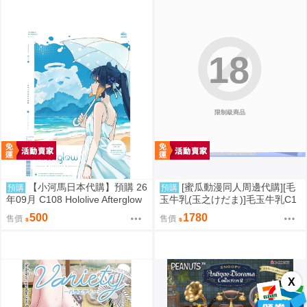
18
限制級商品
【小河馬日本代購】預購 26
[蜜瓜動漫同人周邊代購][毛
預購
預購
年09月 C108 Hololive Afterglow
玉牛乳(玉之けだま)]毛玉牛乳C1
繪師:カノチ
08新刊セット(同人誌)
500
1780
售價
售價
X