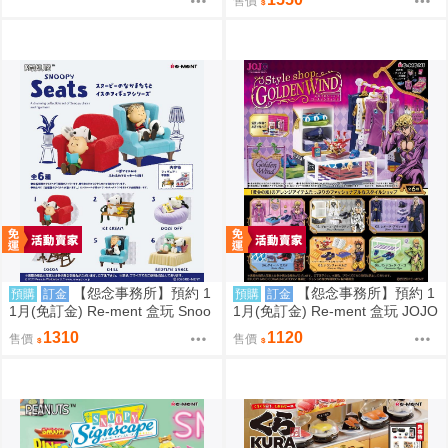
售價
0823
【怨念事務所】預約 1
【怨念事務所】預約 1
預購
訂金
預購
訂金
1月(免訂金) Re-ment 盒玩 Snoo
1月(免訂金) Re-ment 盒玩 JOJO
py 史努比 悠閒座椅場景 中盒6入
的奇妙冒險 服裝精品店 黃金之風
1310
1120
售價
售價
0823
中盒6入 0823