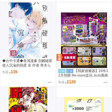
◆台中卡通◆長鴻漫畫 別觸碰那
使人沉淪的熱度 全 作者 青木ら
き 送尼采書套
【我家遊樂器】26年1
預購
訂金
135
售價
2月預購 Re-ment盒玩 JoJo風格
館 黃金之風
1120
售價