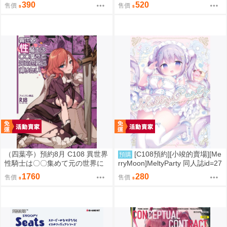
同人誌id=3787232
8660
390
520
售價
售價
（四葉亭）預約8月 C108 異世界
[C108預約][小竣的賣場][Me
預購
性騎士は〇〇集めて元の世界に
rryMoon]MeltyParty 同人誌id=27
帰りたい 特典：B2掛軸 菊池政
33703
1760
280
售價
售價
治