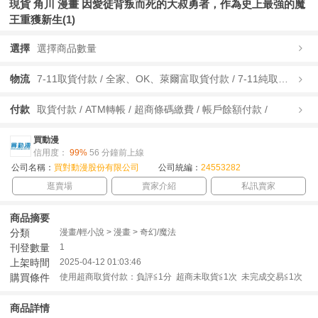
現貨 角川 漫畫 因愛徒背叛而死的大叔勇者，作為史上最強的魔
王重獲新生(1)
選擇
選擇商品數量
物流
7-11取貨付款 / 全家、OK、萊爾富取貨付款 / 7-11純取貨 / 全家、OK、萊爾富純取貨 / 宅配/快遞 /
付款
取貨付款 / ATM轉帳 / 超商條碼繳費 / 帳戶餘額付款 /
買動漫
信用度：
99%
56 分鐘前上線
公司名稱：
買對動漫股份有限公司
公司統編：
24553282
逛賣場
賣家介紹
私訊賣家
商品摘要
分類
漫畫/輕小說 > 漫畫 > 奇幻/魔法
刊登數量
1
上架時間
2025-04-12 01:03:46
購買條件
使用超商取貨付款：負評≦1分 超商未取貨≦1次 未完成交易≦1次
商品詳情