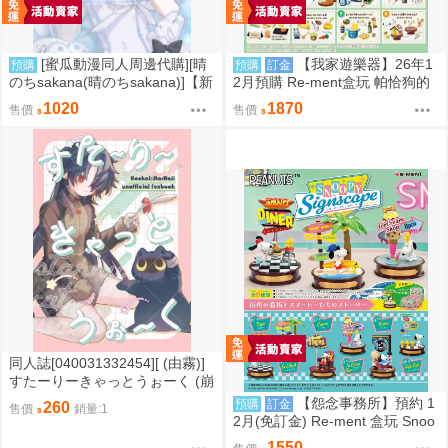
[蜜瓜動漫同人周邊代購][晴
【我家遊樂器】26年1
預購
預購
訂金
のちsakana(晴のちsakana)]【新
2月預購 Re-ment盒玩 帕恰狗的
刊セット】dreamin(同人誌)
鬆軟食譜
1020
1870
售價
售價
同人誌[040031332454][ (由霧)]
すたーりーきゃっとうぉーく (崩
壞星穹鐵道)刃 景元
【怨念事務所】預約 1
預購
訂金
260
售價
銷量:1
2月(免訂金) Re-ment 盒玩 Snoo
py 史努比 街角招牌場景 中盒6入
1550