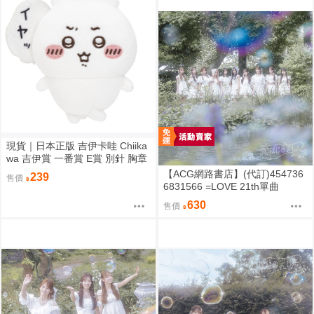
現貨｜日本正版 吉伊卡哇 Chiika
wa 吉伊賞 一番賞 E賞 別針 胸章
娃娃 (イヤッ）｜吉伊 小可愛 ち
【ACG網路書店】(代訂)454736
239
售價
いかわ
6831566 =LOVE 21th單曲
「恋、はじめました。」Type-E
630
售價
完全生產限定盤