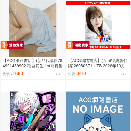
【ACG網路書店】(新品代購)978
【ACG網路書店】(7net特典版代
4991439902 稲垣莉生 1st寫真集
購)26080671 UTB 2026年10月
「SHEER」
號 限定封面版/通常版 特典:生寫
1680
910
售價
售價
真/明信片 1張