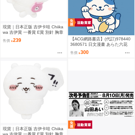
現貨｜日本正版 吉伊卡哇 Chiika
wa 吉伊賞 一番賞 E賞 別針 胸章
娃娃 (わ〜んッ）｜吉伊 小可愛
【ACG網路書店】(代訂)978440
239
售價
ちいかわ
3680571 日文漫畫 あらた六花
「甜蜜似糖的十七歲 / セブンテ
300
售價
ィーンシロップス (2)」
現貨｜日本正版 吉伊卡哇 Chiika
wa 吉伊賞 一番賞 E賞 別針 胸章