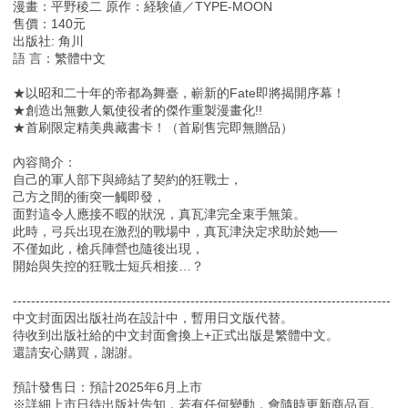
漫畫：平野稜二 原作：経験値／TYPE-MOON
售價：140元
出版社: 角川
語 言：繁體中文
★以昭和二十年的帝都為舞臺，嶄新的Fate即將揭開序幕！
★創造出無數人氣使役者的傑作重製漫畫化!!
★首刷限定精美典藏書卡！（首刷售完即無贈品）
內容簡介：
自己的軍人部下與締結了契約的狂戰士，
己方之間的衝突一觸即發，
面對這令人應接不暇的狀況，真瓦津完全束手無策。
此時，弓兵出現在激烈的戰場中，真瓦津決定求助於她──
不僅如此，槍兵陣營也隨後出現，
開始與失控的狂戰士短兵相接…？
-----------------------------------------------------------------------------------
中文封面因出版社尚在設計中，暫用日文版代替。
待收到出版社給的中文封面會換上+正式出版是繁體中文。
還請安心購買，謝謝。
預計發售日：預計2025年6月上市
※詳細上市日待出版社告知，若有任何變動，會隨時更新商品頁。