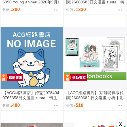
6090 Young animal 2026年9月1
購)26080683日文漫畫 zunta「轉
1日號
生競技場 転生コロシアム 精選全
200
1330
售價
售價
彩版 わからせセレクション2」
【ACG網路書店】(代訂)978404
【ACG網路書店】(店鋪特典版代
0765358日文漫畫 zunta「轉生
購)26080682 日文漫畫 小野中彰
競技場 転生コロシアム 精選全彩
大「夢想成為魔法少女 / 魔法少
480
510
售價
售價
版 わからせセレクション2」
女にあこがれて (13)」
X