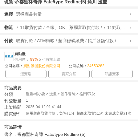
現貨 帝都聖杯奇譚 Fate/type Redline(5) 角川 漫畫
選擇
選擇商品數量
物流
7-11取貨付款 / 全家、OK、萊爾富取貨付款 / 7-11純取貨 / 全家、OK、萊爾富純取貨 / 宅配/快遞 /
付款
取貨付款 / ATM轉帳 / 超商條碼繳費 / 帳戶餘額付款 /
買動漫
信用度：
99%
5 小時前上線
公司名稱：
買對動漫股份有限公司
公司統編：
24553282
逛賣場
賣家介紹
私訊賣家
商品摘要
分類
漫畫/輕小說 > 漫畫 > 動作冒險 > 格鬥/武俠
刊登數量
1
上架時間
2025-04-12 01:41:44
購買條件
使用超商取貨付款：負評≦1分 超商未取貨≦1次 未完成交易≦1次
商品詳情
書名：帝都聖杯奇譚 Fate/type Redline (5)