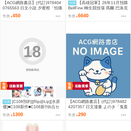
【ACG網路書店】(代訂)978404
【高雄冠軍】26年11月預購
預購
0765563 日文小說 夕蜜柑「怕痛
BellFine 轉生競技場 瑪爾·巴洛克
的我，把防禦力點滿就對了 外傳
1/6 免訂金0831
450
6640
售價
售價
(3)」
18
限制級商品
[C108預約][Rip@Lip][水原
【ACG網路書店】(代訂)978482
預購
優]■C108新作■C108新刊6点セ
4207357 日文漫畫 よのき「鬼畜
ット+先着特典 同人誌
英雄 (15)」
1300
290
售價
售價