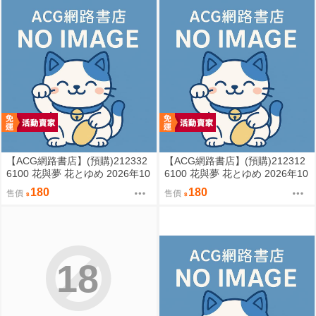
【ACG網路書店】(預購)212332
【ACG網路書店】(預購)212312
6100 花與夢 花とゆめ 2026年10
6100 花與夢 花とゆめ 2026年10
月20日號 附:多聞君 學生證風小
月5日號 附:ミユキ蜜蜂 画業20周
180
180
售價
售價
卡
年紀念資料夾
18