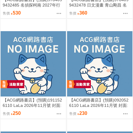
9432485 名偵探柯南 2027年行
9432478 日文漫畫 青山剛昌 名
事曆 手帳本
偵探柯南 (109) 特裝版 附：分鏡
530
360
售價
售價
圖卡片套組
【ACG網路書店】(預購)191152
【ACG網路書店】(預購)092052
6110 LaLa 2026年11月號 封面:
6110 LaLa 2026年11月號 封面:
花はことりを好きすぎる
學園奶爸 附:50周年紀念 全明星
250
230
售價
售價
撲克牌