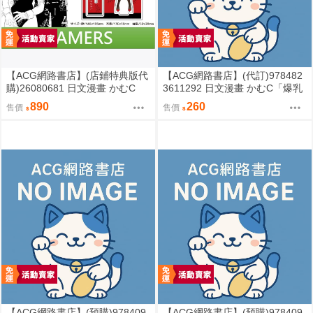
【ACG網路書店】(店鋪特典版代
【ACG網路書店】(代訂)978482
購)26080681 日文漫畫 かむC
3611292 日文漫畫 かむC「爆乳
「爆乳兔女郎 爆乳バニーおばさ
兔女郎 爆乳バニーおばさん
890
260
售價
售價
ん (4)」
(4)」
【ACG網路書店】(預購)978409
【ACG網路書店】(預購)978409