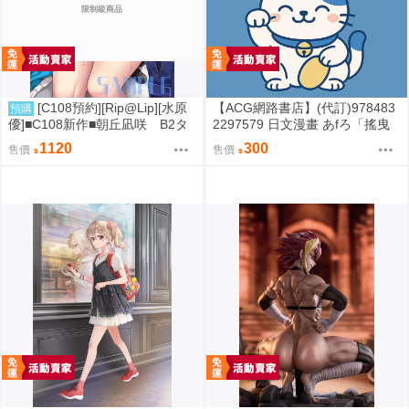
限制級商品
[C108預約][Rip@Lip][水原
【ACG網路書店】(代訂)978483
預購
優]■C108新作■朝丘凪咲 B2タ
2297579 日文漫畫 あfろ「搖曳
ペストリー(Wスエード) B2掛軸
露營△ / ゆるキャン△ (19)」
1120
300
售價
售價