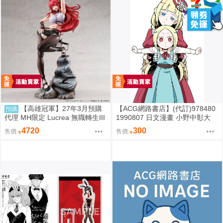
【高雄冠軍】27年3月預購
【ACG網路書店】(代訂)978480
預購
代理 MH限定 Lucrea 無職轉生III
1990807 日文漫畫 小野中彰大
艾莉絲 高約27公分 免訂金
「夢想成為魔法少女 / 魔法少女
4720
300
售價
售價
にあこがれて (13)」