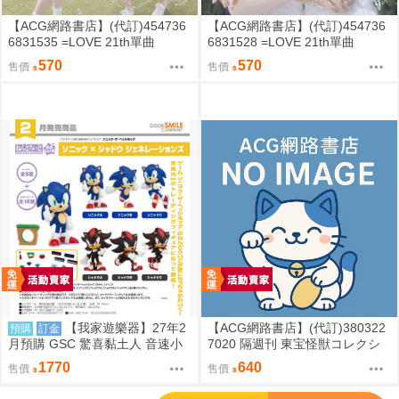
【ACG網路書店】(代訂)454736
【ACG網路書店】(代訂)454736
6831535 =LOVE 21th單曲
6831528 =LOVE 21th單曲
「恋、はじめました。」Type-B
「恋、はじめました。」Type-A
570
570
售價
售價
(CD+BD)
(CD+BD)
【我家遊樂器】27年2
【ACG網路書店】(代訂)380322
預購
訂金
月預購 GSC 驚喜黏土人 音速小
7020 隔週刊 東宝怪獣コレクシ
子 索尼克×夏特 世代重啟
ョン 東寶怪獸COLLECTION (9
1770
640
售價
售價
0)
';