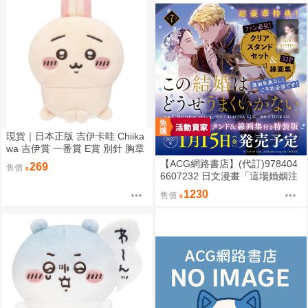
現貨｜日本正版 吉伊卡哇 Chiika
wa 吉伊賞 一番賞 E賞 別針 胸章
娃娃 (靈魂交換）｜吉伊 小可愛
【ACG網路書店】(代訂)978404
269
售價
ちいかわ
6607232 日文漫畫「這場婚姻注
定凋零/この結婚はどうせうまく
1230
售價
いかない (7)」特裝版