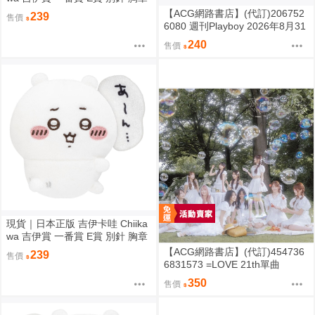
娃娃 (フ!!）｜吉伊 小可愛 ちい
【ACG網路書店】(代訂)206752
239
售價
かわ
6080 週刊Playboy 2026年8月31
日號 封面:山田愛
240
售價
現貨｜日本正版 吉伊卡哇 Chiika
wa 吉伊賞 一番賞 E賞 別針 胸章
娃娃 (あーん…）｜吉伊 小可愛
【ACG網路書店】(代訂)454736
239
售價
ちいかわ
6831573 =LOVE 21th單曲
「恋、はじめました。」Type-F
350
售價
通常盤