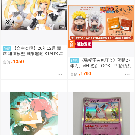
【台中金曜】26年12月 壽
預購
屋 組裝模型 無限邂逅 STARS 星
星 女僕服Ver 0904
《豬帽子✬免訂金》預購27
預購
1350
售價
年2月 MH限定 LOOK UP 抬頭系
列 火影忍者疾風傳 漩渦鳴人&自
1790
售價
來也 套組 0812