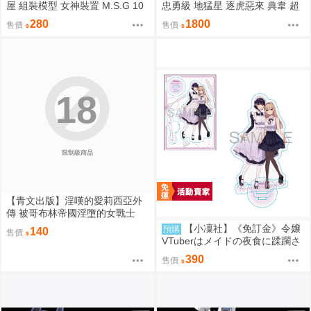
屋 組裝模型 女神裝置 M.S.G 10
忠勇級 地猛星 逐虎惡來 典韋 超
臉部套組 PUNI☆MOFU 用 膚色
可動組裝 MNP-XH16A 超取拆盒
280
1800
售價
售價
E 0819
18
限制級商品
【青文出版】淫嘆的愛莉西亞外
傳 被哥布林帝國淫墮的女戰士
(全) 作者:H9 {宅即門}
【小凜社】《免訂金》令嬢
預購
140
售價
VTuberはメイドの夜食に蹂躙さ
れる ～禁断ご飯で食レポ生配信
390
售價
～ 1 附Melonbooks特典