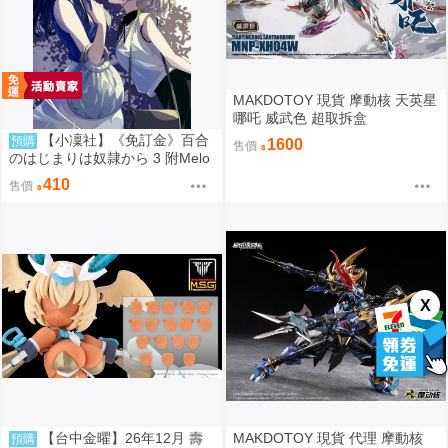
MAKDOTOY 現貨 摩動核 天英星
哪吒 威武色 超取拆盒
【小凜社】《免訂金》百合
預購
1600
售價
のはじまりは奴隷から 3 附Melo
nbooks特典
410
售價
X
【台中金曜】26年12月 壽
MAKDOTOY 現貨 代理 摩動核
預購