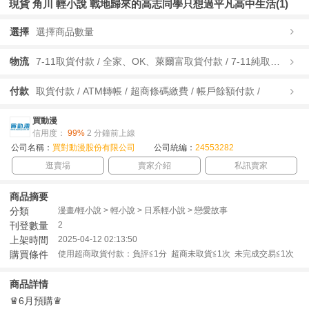
現貨 角川 輕小說 戰地歸來的高志同學只想過平凡高中生活(1)
選擇
選擇商品數量
物流
7-11取貨付款 / 全家、OK、萊爾富取貨付款 / 7-11純取貨 / 全家、OK、萊爾富純取貨 / 宅配/快遞 /
付款
取貨付款 / ATM轉帳 / 超商條碼繳費 / 帳戶餘額付款 /
買動漫
信用度：
99%
2 分鐘前上線
公司名稱：
買對動漫股份有限公司
公司統編：
24553282
逛賣場
賣家介紹
私訊賣家
商品摘要
分類
漫畫/輕小說 > 輕小說 > 日系輕小說 > 戀愛故事
刊登數量
2
上架時間
2025-04-12 02:13:50
購買條件
使用超商取貨付款：負評≦1分 超商未取貨≦1次 未完成交易≦1次
商品詳情
♛6月預購♛