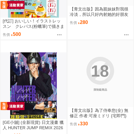
【青文出版】因為親妹妹對我很
冷淡，所以只好內射她的好朋友
(全) 無修正 作者:あきさかやもか
[代訂] おいしい！イラストレッ
280
售價
{宅即門}
スン クレパス(粉蠟筆)で描きま
した 日文書 9784522441558
500
售價
18
限制級商品
【青文出版】為了侍奉您(全) 無
修正 作者:可座ミドリ {宅即門}
[GE小舖] (全新現貨) 日文漫畫 獵
330
售價
人 HUNTER JUMP REMIX 2026
年 新封面再版 第5卷 庫洛洛