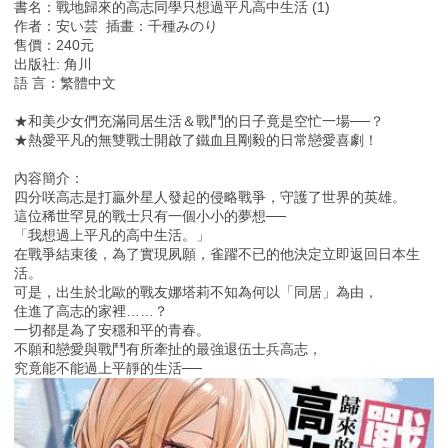
書名：戰地歸來的高志同學只想過平凡高中生活 (1)
作者：安い芸 插畫：千種みのり
售價：240元
出版社: 角川
語 言：繁體中文
★和美少女們充滿同居生活＆戰鬥的日子竟是空忙一場──？
★熱愛平凡的無雙戰士開啟了鐵血且剛毅的日常戀愛喜劇！
內容簡介：
四分咲高志是打贏外星人發起的侵略戰爭，守護了世界的英雄。
這位稀世罕見的戰士只有一個小小的夢想──
「我想過上平凡的高中生活。」
在戰爭結束後，為了實現夙願，雀躍不已的他決定立即返回日本生
活。
可是，出生於北歐的戰友娜塔莉不知為何以「同居」為由，
住進了高志的家裡……？
一切都是為了安穩和平的青春。
不願和戀愛與戰鬥有所牽扯的最強退伍士兵高志，
究竟能不能過上平靜的生活──