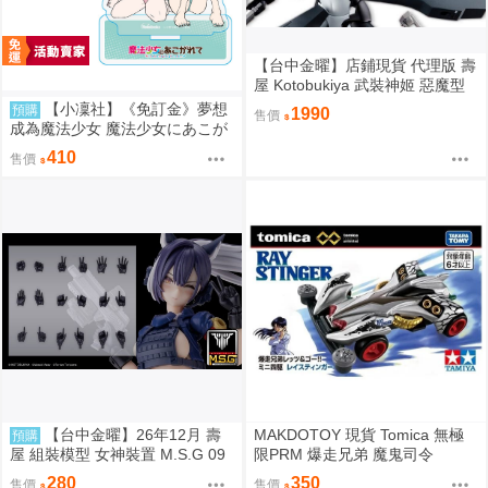
【台中金曜】店鋪現貨 代理版 壽
屋 Kotobukiya 武裝神姬 惡魔型
絲特拉夫 STRARF 組裝模型
【小凜社】《免訂金》夢想
預購
1990
售價
成為魔法少女 魔法少女にあこが
れて 13 附Melonbooks特典
410
售價
【台中金曜】26年12月 壽
MAKDOTOY 現貨 Tomica 無極
預購
屋 組裝模型 女神裝置 M.S.G 09
限PRM 爆走兄弟 魔鬼司令
手部零件套組 黑色 0819
280
350
售價
售價