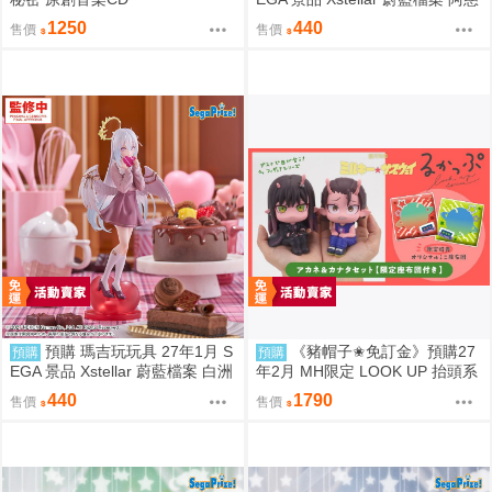
谷日富美 ～Happy Valentine!!～
1250
440
售價
售價
預購 瑪吉玩玩具 27年1月 S
《豬帽子✬免訂金》預購27
預購
預購
EGA 景品 Xstellar 蔚藍檔案 白洲
年2月 MH限定 LOOK UP 抬頭系
梓 ～Happy Valentine!!～
列 銀河特急Milky☆Subway 朱音
440
1790
售價
售價
&鐵多 套組 0812