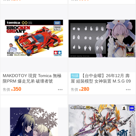
MAKDOTOY 現貨 Tomica 無極
【台中金曜】26年12月 壽
預購
限PRM 爆走兄弟 破壞者號
屋 組裝模型 女神裝置 M.S.G 09
手部零件套組 白色 0819
350
280
售價
售價