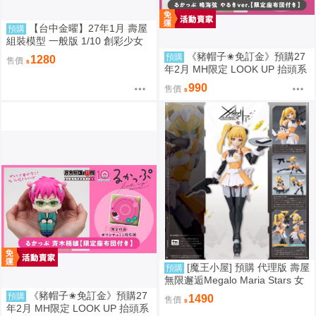
【台中金曜】27年1月 壽屋
預購
組裝模型 一般版 1/10 創彩少女
庭園 側馬尾醬 0826
《豬帽子✬免訂金》預購27
預購
1280
售價
年2月 MH限定 LOOK UP 抬頭系
列 怪獸8號 鳴海弦 戰鬥版 附特典
990
售價
0812
[魔王小屋] 預購 代理版 壽屋
預購
無限邂逅Megalo Maria Stars 女
僕服Ver. 組裝模型
《豬帽子✬免訂金》預購27
預購
1490
售價
年2月 MH限定 LOOK UP 抬頭系