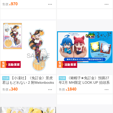
列 齊木楠雄的災難 齊木楠雄 附
970
售價
特典 0812
【小凜社】《免訂金》景虎
《豬帽子✬免訂金》預購27
預購
預購
君はもどれない 2 附Melonbooks
年2月 MH限定 LOOK UP 抬頭系
特典
列 入間同學入魔了！鈴木入間&
340
1840
售價
售價
歐佩拉 套組 0812