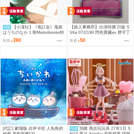
【小凜社】《免訂金》鬼姫
【旅人事務所】出清特價 日版 S
預購
はうちのなか 1 附Melonbooks特
V4a 072/190 閃色寶藏ex 胖可丁
典
閃卡 PTCG 寶可夢 卡牌【原售價
390
50
售價
售價
200元 特價50元】
[代訂] 劇場版 吉伊卡哇 人魚島的
預購 瑪吉玩玩具 27年1月 S
預購
秘密 原創音樂CD
EGA 景品 Xstellar 蔚藍檔案 阿慈