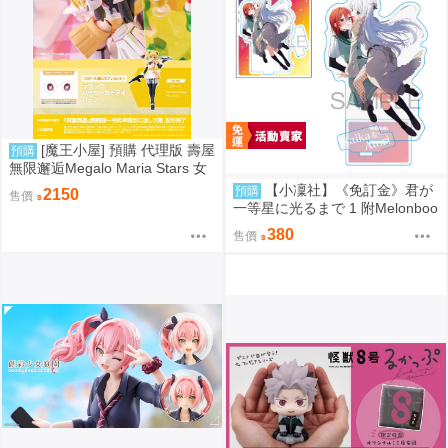
[魔王小屋] 預購 代理版 壽屋
預購
無限邂逅Megalo Maria Stars 女
僕服Ver. 組裝模型 特典版
【小凜社】《免訂金》君が
預購
2150
售價
一等星に光るまで 1 附Melonboo
ks特典
380
售價