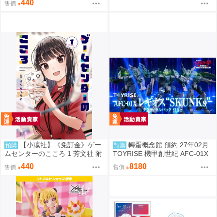
440
售價
【小凜社】《免訂金》ゲー
轉蛋概念館 預約 27年02月
預購
預購
ムセンターのこころ 1 芳文社 附
TOYRISE 機甲創世紀 AFC-01X
Melonbooks特典
雷吉歐斯 SKUNKs ΩΔα套組 免訂
440
8180
售價
售價
金