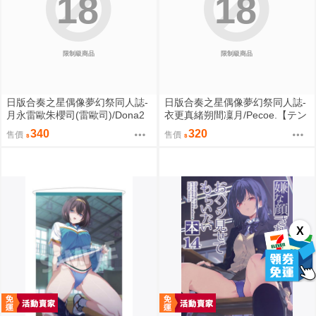
18
18
限制級商品
限制級商品
日版合奏之星偶像夢幻祭同人誌-
日版合奏之星偶像夢幻祭同人誌-
月永雷歐朱櫻司(雷歐司)/Dona2
衣更真緒朔間凜月/Pecoe.【テン
【Love Sweet Sweet】
プテェション スカァレット】
340
320
售價
售價
X