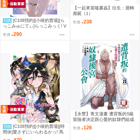
【一起來當嗑書蟲】往生：迴轉
壽屍（1）
[C108預約][小竣的賣場][ら
預購
238
售價
っこみゅにてぃ]らっこみっく! V
ol.4 Dreaming Firefly 同人誌id=3
290
售價
773677
【永豐】青文漫畫 遭背叛的S級
冒險者決定跟心愛的奴隸們組成
奴隸後宮公會 8 (全新) 出版：20
[C108預約][小竣的賣場][時
預購
126
售價
26/08/06
間休]愛さずにいられるかっ! 馬
娘 同人誌id=3784092