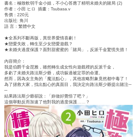
書名：極致軟弱千金小姐，不小心答應了精明未婚夫的賭局 (2)
作者：小田 ヒロ 插畫：Tsubasa.v
售價：220元
出版社: 角川
語 言：繁體中文
★全系列不斷再版，異世界愛情喜劇！
★戀愛失敗，轉生至少女戀愛遊戲？
★未婚夫過度保護？面對甜蜜蜜的「賭局」，反派千金驚慌失措！
內容簡介：
我是伯爵千金琵雅，雖然轉生成女性向遊戲裡的反派千金，
多虧了未婚夫路法斯少爺，成功躲過被定罪的命運。
然而，因為女主角的「魔法點心」，其他攻略對象竟然都中毒了！
為了拯救大家，找出點心的真面目，我決定向路法斯少爺提出賭注─
─
結果路法斯少爺卻說：「妳做好覺悟了吧？」
這個舉動反而加速了他對我的過度保護……？