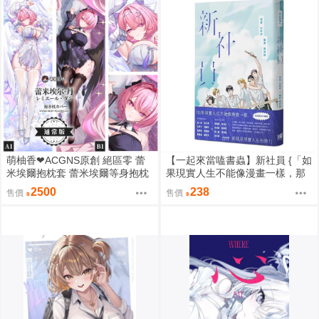
萌柚香❤ACGNS原創 絕區零 蕾
【一起來當嗑書蟲】新社員 {「如
米埃爾抱枕套 蕾米埃爾等身抱枕
果現實人生不能像漫畫一樣，那
套 蕾米埃爾枕頭套 蕾米埃爾枕套
就是現實人生的錯！」}
2500
238
售價
售價
動漫等身抱枕套