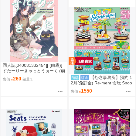
同人誌[040031332454][ (由霧)]
すたーりーきゃっとうぉーく (崩
壞星穹鐵道)刃 景元
【怨念事務所】預約 1
預購
訂金
260
售價
銷量:1
2月(免訂金) Re-ment 盒玩 Snoo
py 史努比 街角招牌場景 中盒6入
1550
售價
0823