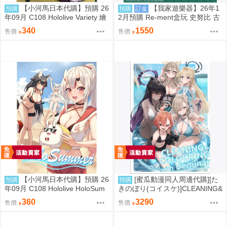
【小河馬日本代購】預購 26
【我家遊樂器】26年1
預購
預購
訂金
年09月 C108 Hololive Variety 繪
2月預購 Re-ment盒玩 史努比 古
師:Syun
董立體場景2
340
1550
售價
售價
【小河馬日本代購】預購 26
[蜜瓜動漫同人周邊代購][た
預購
預購
年09月 C108 Hololive HoloSum
きのぼり(コイスケ)]CLEANING&
mer 繪師:李神の落書き場
COLOURING with Seminar メ
360
3290
售價
售價
ロンブックス新刊セット【メロ
ン限定特典付】【B2Wスエード
タペストリー】(蔚藍檔案)(B2掛