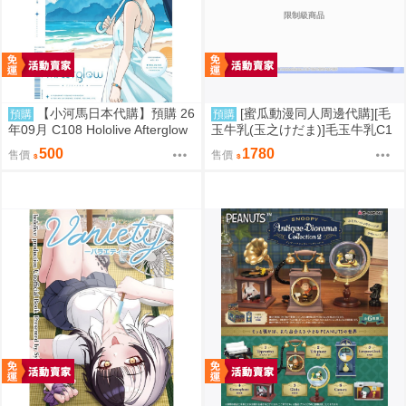
限制級商品
【小河馬日本代購】預購 26
[蜜瓜動漫同人周邊代購][毛
預購
預購
年09月 C108 Hololive Afterglow
玉牛乳(玉之けだま)]毛玉牛乳C1
繪師:カノチ
08新刊セット(同人誌)
500
1780
售價
售價