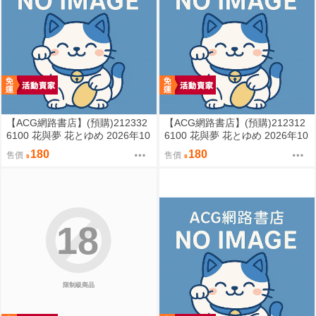
【ACG網路書店】(預購)212332
【ACG網路書店】(預購)212312
6100 花與夢 花とゆめ 2026年10
6100 花與夢 花とゆめ 2026年10
月20日號 附:多聞君 學生證風小
月5日號 附:ミユキ蜜蜂 画業20周
180
180
售價
售價
卡
年紀念資料夾
18
限制級商品