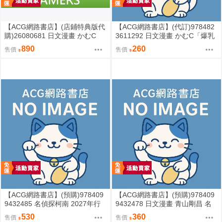
【ACG網路書店】(店鋪特典版代
【ACG網路書店】(代訂)978482
購)26080681 日文漫畫 かむC
3611292 日文漫畫 かむC「爆乳
「爆乳兔女郎 爆乳バニーおばさ
兔女郎 爆乳バニーおばさん
890
260
售價
售價
ん (4)」
(4)」
【ACG網路書店】(預購)978409
【ACG網路書店】(預購)978409
9432485 名偵探柯南 2027年行
9432478 日文漫畫 青山剛昌 名
事曆 手帳本
偵探柯南 (109) 特裝版 附：分鏡
530
360
售價
售價
圖卡片套組