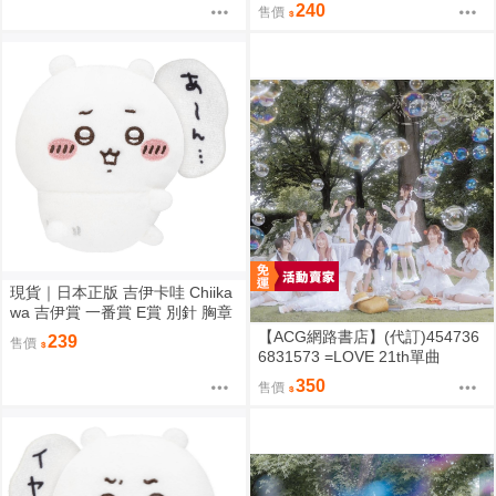
日號 封面:山田愛
240
售價
現貨｜日本正版 吉伊卡哇 Chiika
wa 吉伊賞 一番賞 E賞 別針 胸章
娃娃 (あーん…）｜吉伊 小可愛
【ACG網路書店】(代訂)454736
239
售價
ちいかわ
6831573 =LOVE 21th單曲
「恋、はじめました。」Type-F
350
售價
通常盤