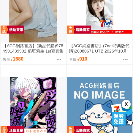
【ACG網路書店】(新品代購)978
【ACG網路書店】(7net特典版代
4991439902 稲垣莉生 1st寫真集
購)26080671 UTB 2026年10月
「SHEER」
號 限定封面版/通常版 特典:生寫
1680
910
售價
售價
真/明信片 1張
X