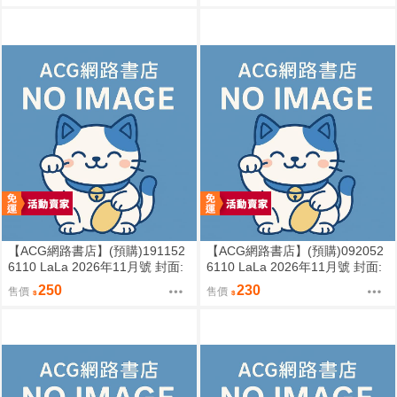
【ACG網路書店】(預購)191152
【ACG網路書店】(預購)092052
6110 LaLa 2026年11月號 封面:
6110 LaLa 2026年11月號 封面:
花はことりを好きすぎる
學園奶爸 附:50周年紀念 全明星
250
230
售價
售價
撲克牌