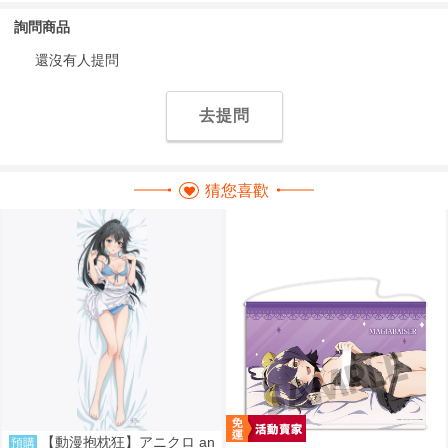
詢問商品
還沒有人提問
去提問
猜您喜歡
【動漫抱枕狂】アニクロ an
預購