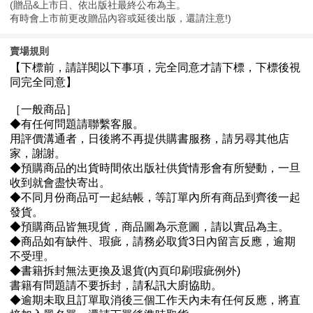
(贈品&上市日、依出版社最終公布為主。
有時會上市前更改贈品內容或延後出版，還請注意!)
賣場規則