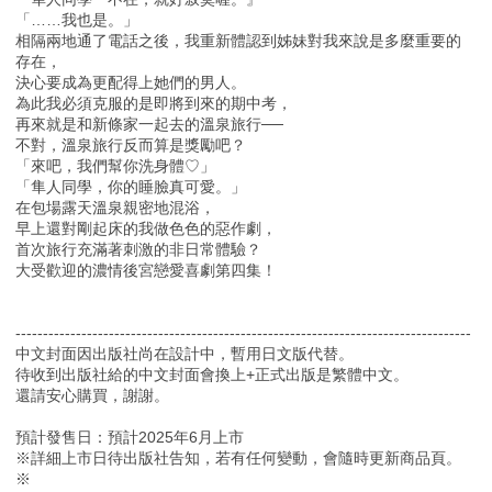
「……我也是。」
相隔兩地通了電話之後，我重新體認到姊妹對我來說是多麼重要的
存在，
決心要成為更配得上她們的男人。
為此我必須克服的是即將到來的期中考，
再來就是和新條家一起去的溫泉旅行──
不對，溫泉旅行反而算是獎勵吧？
「來吧，我們幫你洗身體♡」
「隼人同學，你的睡臉真可愛。」
在包場露天溫泉親密地混浴，
早上還對剛起床的我做色色的惡作劇，
首次旅行充滿著刺激的非日常體驗？
大受歡迎的濃情後宮戀愛喜劇第四集！
-----------------------------------------------------------------------------------
中文封面因出版社尚在設計中，暫用日文版代替。
待收到出版社給的中文封面會換上+正式出版是繁體中文。
還請安心購買，謝謝。
預計發售日：預計2025年6月上市
※詳細上市日待出版社告知，若有任何變動，會隨時更新商品頁。
※