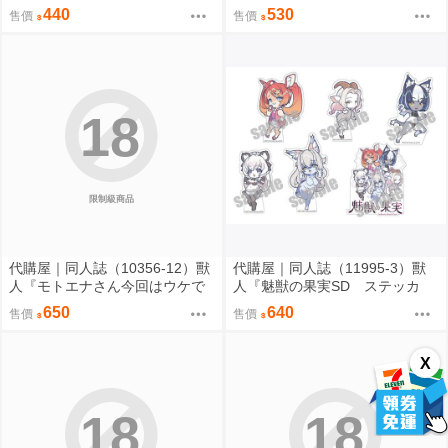
パラレルワールド
チ 096
440
530
售價
售價
18
限制級商品
代購屋｜同人誌（10356-12）獸
代購屋｜同人誌（11995-3）獸
人『モトエナさん今回はウケで
人『魅獣の果実SD ステッカ
お願いします！！』まだら模様
ー』KEYAKI Hobby rig-pa2026
650
640
售價
售價
まんだら亭
KEYAKI Hobby
X
18
18