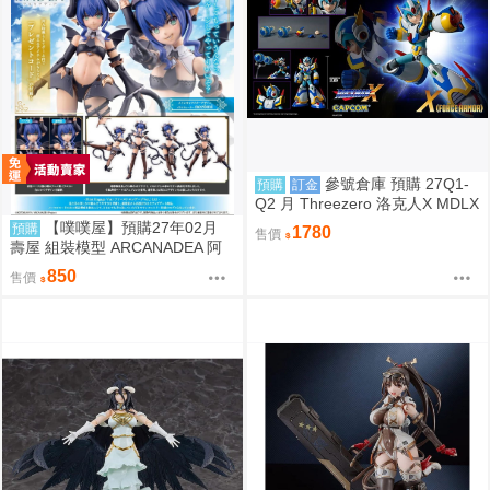
參號倉庫 預購 27Q1-
預購
訂金
Q2 月 Threezero 洛克人X MDLX
艾克斯 武力裝甲 一般版 9/7 超取
【噗噗屋】預購27年02月
預購
1780
售價
免訂
壽屋 組裝模型 ARCANADEA 阿
爾卡納蒂亞 薇爾露塔 First Enga
850
售價
ge 免訂金