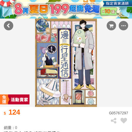
124
G05767297
銷量 : 0