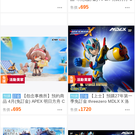
購】{宅即門}
uties 系列 Q版 龍舌蘭 1004
695
售價
【怨念事務所】預約商
【上士】預購27年第一
預購
訂金
預購
訂金
品 4月(免訂金) APEX 明日方舟 C
季免訂金 threezero MDLX X 洛
uties 系列 Q版 安潔莉娜 1004
克人X 洛克人 武力裝甲 12.3cm 0
695
1720
售價
售價
908