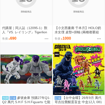
限制級商品
限制級商品
代購屋｜同人誌（12095-1）獸
【小文西畫廊 千本月】HOLO奶
人『VS. レイリング』Tigerlion
水女僕 桌墊+掛軸 (兩種都要組
Moikana GRRRCOMICS-TG
合) 桌墊 滑鼠墊 70*40 掛軸 50*7
690
1000
售價
售價
0 R18【FF47場前預購】{宅即
門}
參號倉庫 預購27年Q1-
【台中金曜】26年9月 萬代
預購
訂金
訂金
Q2 萬代 S.H.F S.H.Figuarts 七龍
哥吉拉覺醒蛋盲盒 中盒12入 081