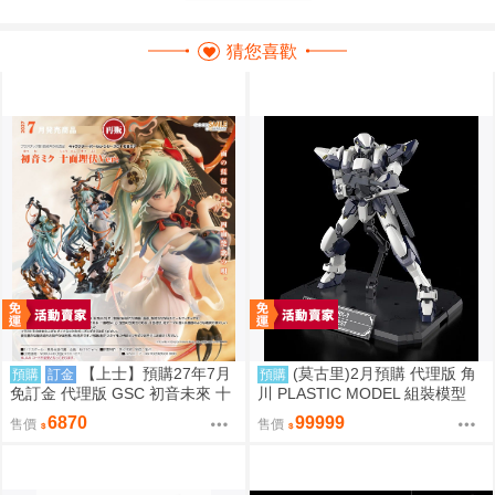
猜您喜歡
【上士】預購27年7月
(莫古里)2月預購 代理版 角
預購
訂金
預購
免訂金 代理版 GSC 初音未來 十
川 PLASTIC MODEL 組裝模型
面埋伏Ver. 1/7 再版
驚爆危機 1/48 強弩兵 特別套組
6870
99999
售價
售價
免訂金