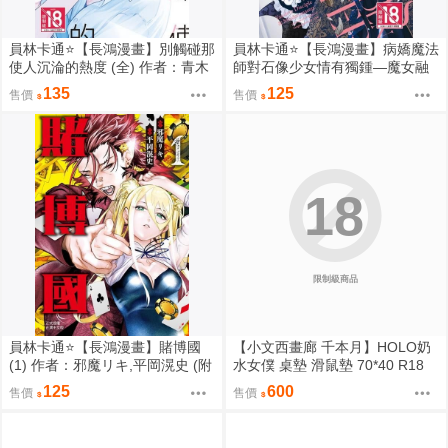
員林卡通⭐️【長鴻漫畫】別觸碰那
員林卡通⭐️【長鴻漫畫】病嬌魔法
使人沉淪的熱度 (全) 作者：青木
師對石像少女情有獨鍾—魔女融
らき (附尼采書套)
化在愛徒的熱吻裡 1作者：セキ
135
125
售價
售價
モリ,クレイン (附尼采書套)
18
限制級商品
員林卡通⭐️【長鴻漫畫】賭博國
【小文西畫廊 千本月】HOLO奶
(1) 作者：邪魔リキ,平岡滉史 (附
水女僕 桌墊 滑鼠墊 70*40 R18
尼采書套)
夏色祭 馬自立 拉普拉斯 總帥 山
125
600
售價
售價
田 噶嗚·古拉 Gawr Gura 古石碧
珠 Bijou 哈珂斯·貝爾絲 Baelz【F
F47場前預購】{宅即門}