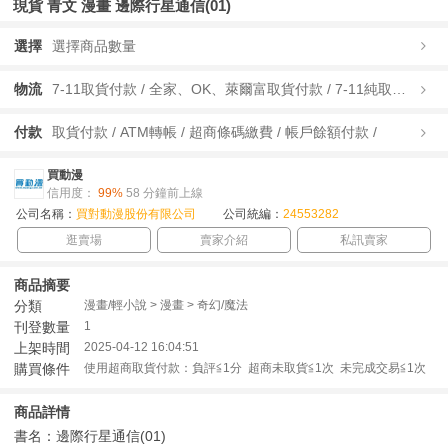
現貨 青文 漫畫 邊際行星通信(01)
選擇
選擇商品數量
物流
7-11取貨付款 / 全家、OK、萊爾富取貨付款 / 7-11純取貨 / 全家、OK、萊爾富純取貨 / 宅配/快遞 /
付款
取貨付款 / ATM轉帳 / 超商條碼繳費 / 帳戶餘額付款 /
買動漫
信用度：
99%
58 分鐘前上線
公司名稱：
買對動漫股份有限公司
公司統編：
24553282
逛賣場
賣家介紹
私訊賣家
商品摘要
分類
漫畫/輕小說 > 漫畫 > 奇幻/魔法
刊登數量
1
上架時間
2025-04-12 16:04:51
購買條件
使用超商取貨付款：負評≦1分 超商未取貨≦1次 未完成交易≦1次
商品詳情
書名：邊際行星通信(01)