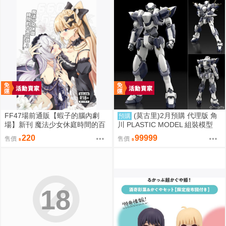
FF47場前通販【蝦子的腦內劇
(莫古里)2月預購 代理版 角
預購
場】新刊 魔法少女休庭時間的百
川 PLASTIC MODEL 組裝模型
合花藝2 魔法少女的魔女裁判 蝦
驚爆危機 1/48 強弩兵 一般版 免
220
99999
售價
售價
子 Ebiko［箱庭交響曲-通販］
訂金
18