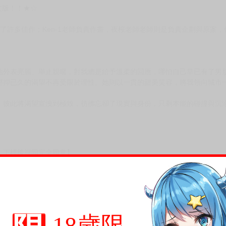
次 未完成交易≦1次 （近半年）
文版！！★☆
並創作了許多佳作；Ken-1老師負責作畫，夜桜老師老師則是負責企劃與原
她外表亮麗、舉止親暱，對我總是給予溫柔的回應，哪怕自己早已有了男
壓抑已久的渴望不再受限於理性。她則以一貫的甜美笑容，將我領向城市
，彼此將渴望宣洩到極致，彷彿忘卻了現實與身份，只剩本能的碰撞與沉
18歲限