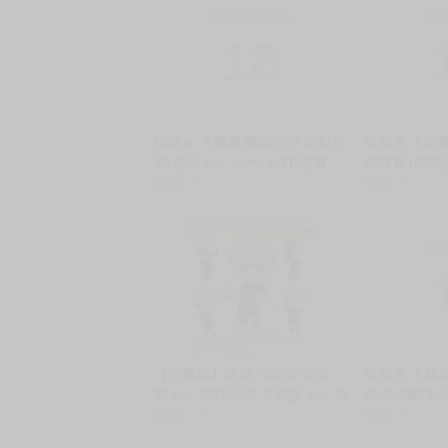
★ 其他說明
．實際上市到貨時間依出版社最終公布為主。
．商品如有【現貨】或【免運】，賣場都會特
．每位客人的訂單大廚都會用心對待，還請耐
猜你喜歡
限制級商品
限
18
現貨★《 驅逐魔物的NTR復仇
現貨★《 問
錄/追放テイマーのNTR復讐
細教育1/問
譚》社團 聖華快楽書店 / 企
售價
260
銷量:4
従順なメス
售價
450
劃：エルトリア 腳本：エルト
くり躾始めま
リア / 川原圭人 作畫：タケシ
まなし娘。 