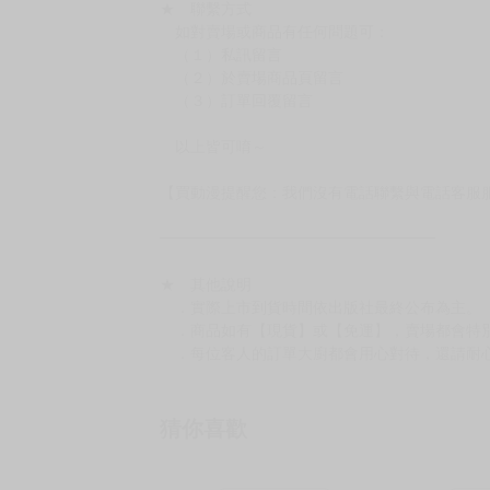
★ 賣場出貨方式
［１～２本書］三層氣泡布（２圈）＋ＰＥ破
［３～７本書］三層氣泡布（４～５圈）＋Ｐ
［８本以上］ 三層氣泡布（２圈）＋紙箱出
（另有加固紙箱賣場，如有需要可至賣場加購
加固紙箱賣場：
https://www.myacg.com.tw/goods_detail.php
━━━━━━━━━━━━━━━━━━
★ 聯繫方式
如對賣場或商品有任何問題可：
（１）私訊留言
（２）於賣場商品頁留言
（３）訂單回覆留言
以上皆可唷～
【買動漫提醒您：我們沒有電話聯繫與電話客服
━━━━━━━━━━━━━━━━━━