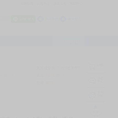
我的拍賣
訊息中心
最新公告
幫助中心
│
│
│
8 OFF
加入會員
會員登入
LINE登入
平台說明Q&A
結帳
未完成交易
0
次 (近半年)
商品
7170
件
有限公司
❔
訊息
中心
信用
99
%
常用
功能
TOP