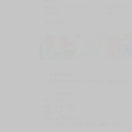
商品編號
G05798392
累積點閱數
自訂編號
9786264291002
收藏
2
收藏商品
加價購
( 共
1
件商品 )
(加購品) 買動漫★《$15元-
-
+