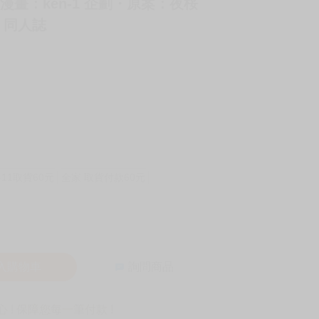
畫・漫畫：ken-1 企劃・原案：夜桜
向 同人誌
-11取貨60元
全家 取貨付款60元
入購物車
詢問商品
! 保障您每一筆付款 !