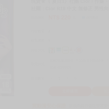
現貨★《 夏日3》社團 Cior / 作
社團：Cior R18 中文 無修正 男性
NT$
220
商品價格
元
詢問商品
刊登數量
2
銷售總數
6
付款方式
宅配/快遞100元
7-11取貨付款60元
7
取貨方式
全家 取貨60元
-
+
購買數量
件
立即購買
加
買動漫安心保證
款項由銀行委託管才安心 