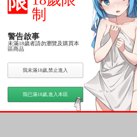
限
制
，下標後視同完全同意】
警告啟事
未滿18歲者請勿瀏覽及購買本
尋其他店家，謝謝。
區商品
變動，一旦收到就會盡快寄出。
到齊後一起發貨。
品為主。
反應，逾期不受理。
我未滿18歲,禁止進入
反應，將直接加入黑名單，還請下單後準時取貨。
我已滿18歲,進入本區
意。
，以保障買賣家雙方權益。
訂金，訂金將以專屬訂金賣場方式收取，
認收貨後，訂金賣場將由大廚取消，