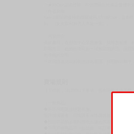
購買評價限制
使用超商取貨付款：負評≦1分 超商未取貨≦1
書名：《夏日3》
作畫・漫畫：ken-1
企劃・原案：夜桜
社團：Cior
規格：B5 黑白32P
售價：220元（限制級 未滿十八歲禁止購買）
☆★由Cior正式授權，在台灣推出無修正繁體中
〈作者介紹〉
Ken-1老師和夜桜老師組成同人社團Cior，
列、《女友和別的男人共處一室》。
〈內容簡介〉
炎炎夏日，在都市中心某個角落，我與杏相遇。
對我而言，她的出現宛如一場無聲的誘惑，讓我
而準備的空間。
汗水與情感交織的夜晚就此展開，在悶熱空氣中