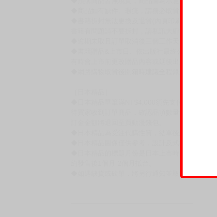
賣場規則
【下標前，請詳閱以下事項，完全同意才請下標
［一般商品］
◆有任何問題請聯繫客服。
用評價溝通者，日後將不再提供購書服務，請另
◆預購商品的出貨時間依出版社供貨情形會有所
◆不同月份商品可一起結帳，等訂單內所有商品
◆預購商品皆無現貨，商品圖為示意圖，請以實
◆商品如有缺件、瑕疵，請務必取貨3日內留言
◆書籍拆封無法更換及退貨(內頁印刷瑕疵例外)
書籍有問題請不要拆封，請私訊大廚協助。
◆逾期未取且訂單取消後三個工作天內未有任何
◆書籍贈品&上市日、依出版社最終公布為主。
有時會上市前更改贈品內容或延後出版，還請注
◆網路購物取貨後開箱時建議全程錄影拍照存證
［日本精品］
◆日本精品單筆滿NT$4,000須先支付 10% 
待買家收到訂單商品，確認品項數量無誤，並確