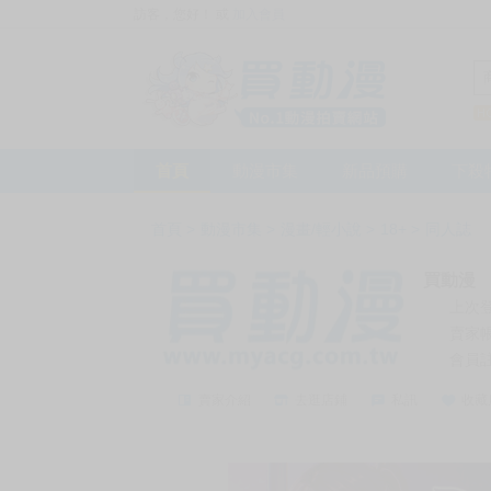
訪客，您好！
或
加入會員
首頁
動漫市集
新品預購
下殺
首頁
>
動漫市集
>
漫畫/輕小說
>
18+
>
同人誌
買動漫
上次
賣家
會員
賣家介紹
去逛店鋪
私訊
收藏