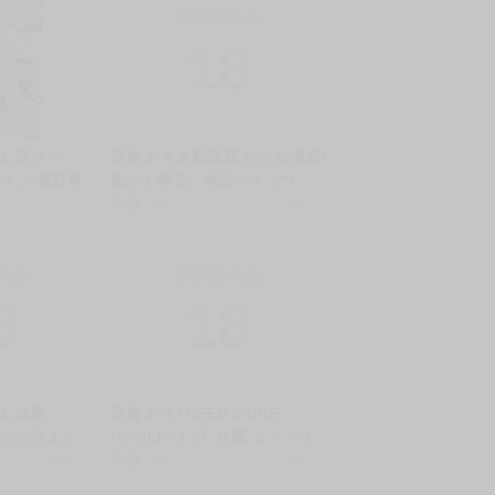
限制級商品
18
誌 原神 マ
現貨★《 迷艷華花 桐生桔梗篇/
イン 鹿野尾
艶めく華花 桐生キキョウ
031233402
編》社團 Rev3 / 作者:もんち
售價
200
銷量:2
oks 駿河屋
ゃんrev3 R18 中文 無修正 二
25/05/04
創 蔚藍檔案 男性向 同人誌