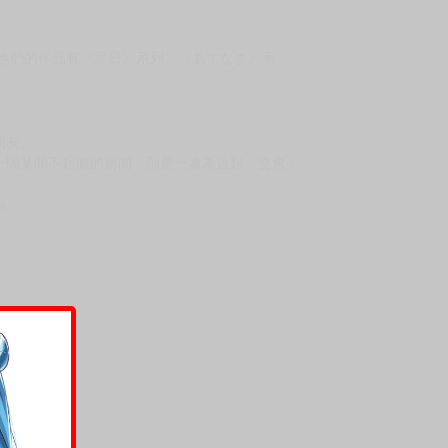
上架時間
本頁面最後編輯時間
2025-04-22 19:57:53
2025-06-24 14:39
案，他們的作品有《夏日》系列、《あすなま》系
朋友。
一隅某間不起眼的房間，那是一處為這類「交會」
溺。