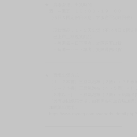
訂金金額將退回至買動漫錢包。
◆日本精品為受注代購性質，結單後恕無法取消
◆日本精品圖像僅供參考，設計及式樣請以實際
◆日本精品的標題月份是日本上市時間，不等於
約發售後1個月-2個月抵台。
◆如遇缺貨或砍單，將另行通知並取消訂單，敬
━━━━━━━━━━━━━━━━━━
★ 賣場營運、出貨時間
週一～週五 １０：００～１９：００
（假日＆國定假日休息，客服會不定時回覆）
．現貨商品：１～２天出貨（不含假日＆國定
．已上市且非現貨商品：
－每週四～日下單者，於隔週五出貨
－每週一～三下單者，於隔週四出貨
━━━━━━━━━━━━━━━━━━