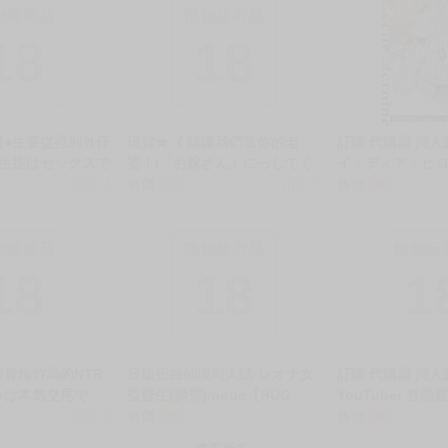
別註明，沒有則反之。
心等候唷～
制級商品
限制級商品
18
18
題●生要從裡到外仔
現貨★《 請讓我們當你的老
訂購 代購屋 同人
題生徒はセックスで
婆！/「お嫁さん」にっしてく
イ・ディア・ヒロ
になるので、じっ
銷量:4
れ!》社團 色即絶句 / 作者:色
售價
220
銷量:3
でら 杜々屋 蛍 040
售價
390
した。》社團 や
R18 中文 無修正 二創 蔚藍檔
虎之穴 melonbo
/ 作畫：外山じごく
案 男性向 同人誌
CQ WEB kbooks 