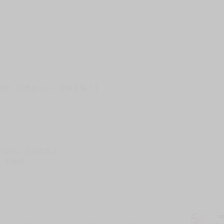
壞袋（快遞袋）
Ｅ破壞袋（快遞袋）
貨
）
?gid=3104440
服務，請務必小心，避免受騙！】