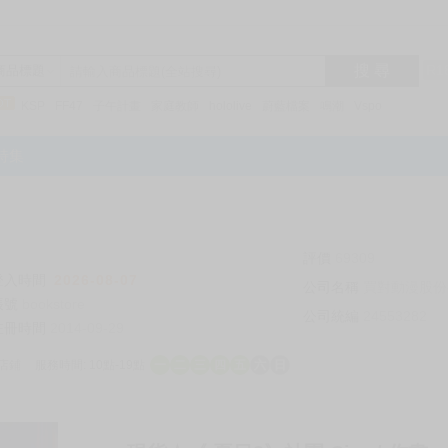
搜 尋
R1
商品標題
KSP
FF47
子午計畫
家庭教師
hololive
蔚藍檔案
鳴潮
Vspo
特集
評價
69309
登入時間
2026-08-07
公司名稱
買對動漫股份
帳號
bookstore
公司統編
24553282
註冊時間
2014-09-29
店鋪
服務時間: 10點-19點
一
二
三
四
五
六
日