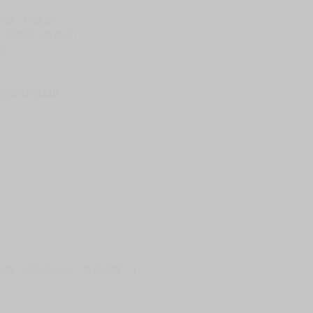
壞袋（快遞袋）
Ｅ破壞袋（快遞袋）
貨
）
?gid=3104440
服務，請務必小心，避免受騙！】