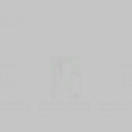
別註明，沒有則反之。
心等候唷～
制級商品
限制級
18
1
 首刷特典版》社
訂購 代購屋 同人誌 幽遊白書
現貨★《Dance S
 作者:マツキ R18 中
風の鳴る島6 ﾁｰｽﾞﾁ BBC 浦飯
團 ml / 作者:めつ
L 二創 星穹鐵道 應
銷量:2
幽助 雷禅 040031234801 虎之
售價
535
修正 BL 二創 星
售價
200
x丹楓 女性向 同人
穴 melonbooks 駿河屋 CQ
理醫生x砂金 女性
WEB kbooks 25/05/03