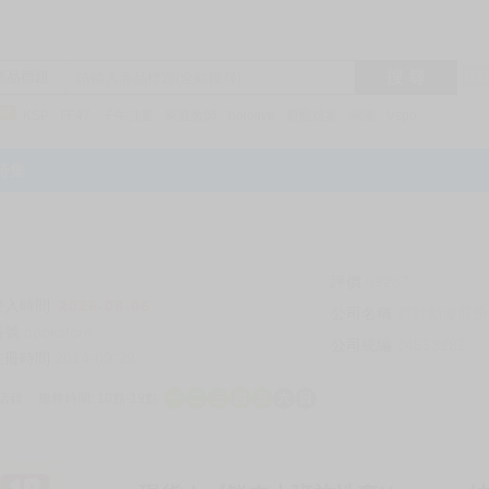
搜 尋
R1
商品標題
KSP
FF47
子午計畫
家庭教師
hololive
蔚藍檔案
鳴潮
Vspo
特集
評價
69267
登入時間
2026-08-06
公司名稱
買對動漫股份
帳號
bookstore
公司統編
24553282
註冊時間
2014-09-29
店鋪
服務時間: 10點-19點
一
二
三
四
五
六
日