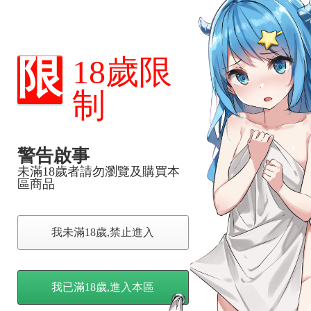
，下標後視同完全同意】
限
18歲限
制
尋其他店家，謝謝。
變動，一旦收到就會盡快寄出。
到齊後一起發貨。
品為主。
警告啟事
反應，逾期不受理。
未滿18歲者請勿瀏覽及購買本
區商品
反應，將直接加入黑名單，還請下單後準時取貨。
我未滿18歲,禁止進入
意。
，以保障買賣家雙方權益。
我已滿18歲,進入本區
訂金，訂金將以專屬訂金賣場方式收取，
認收貨後，訂金賣場將由大廚取消，