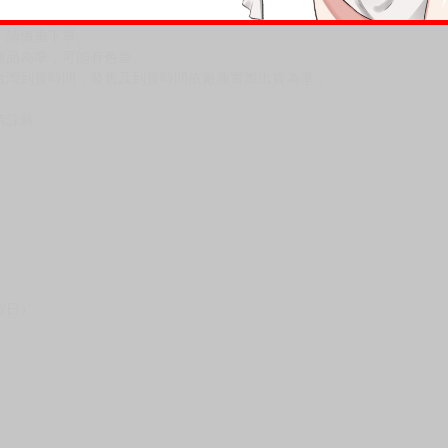
，請慎重下單。
商品為準，可能有色差。
台灣到貨時間，發售及到貨時間依廠商實際出貨為準，
請諒解。
假日）