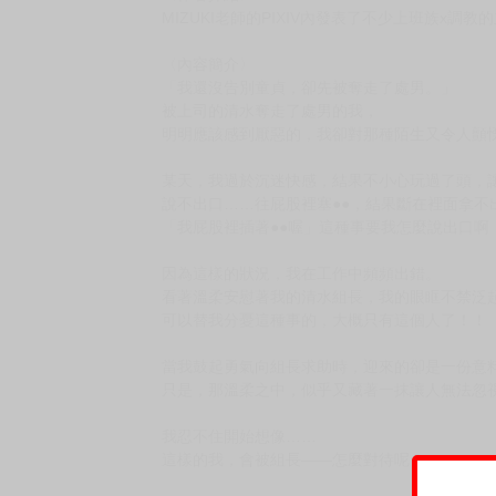
MIZUKI老師的PIXIV內發表了不少上班族x
〈內容簡介〉
「我還沒告別童貞，卻先被奪走了處男。」
被上司的清水奪走了處男的我，
明明應該感到厭惡的，我卻對那種陌生又令人顫
某天，我過於沉迷快感，結果不小心玩過了頭，
說不出口……往屁股裡塞●●，結果斷在裡面拿不
「我屁股裡插著●●喔」這種事要我怎麼說出口啊
因為這樣的狀況，我在工作中頻頻出錯。
看著溫柔安慰著我的清水組長，我的眼眶不禁泛
可以替我分憂這種事的，大概只有這個人了！！
當我鼓起勇氣向組長求助時，迎來的卻是一份意
只是，那溫柔之中，似乎又藏著一抹讓人無法忽
我忍不住開始想像……
這樣的我，會被組長——怎麼對待呢？