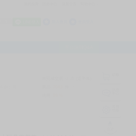
我的拍賣
訊息中心
最新公告
幫助中心
│
│
│
8 OFF
加入會員
會員登入
LINE登入
平台說明Q&A
結帳
未完成交易
0
次 (近半年)
商品
7043
件
有限公司
❔
訊息
中心
信用
99
%
常用
功能
TOP