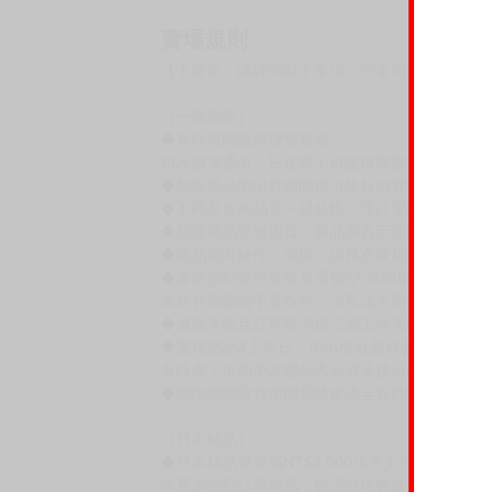
賣場規則
【下標前，請詳閱以下事項，完全同意才請下標
［一般商品］
◆有任何問題請聯繫客服。
用評價溝通者，日後將不再提供購書服務，請另
◆預購商品的出貨時間依出版社供貨情形會有所
◆不同月份商品可一起結帳，等訂單內所有商品
◆預購商品皆無現貨，商品圖為示意圖，請以實
◆商品如有缺件、瑕疵，請務必取貨3日內留言
◆書籍拆封無法更換及退貨(內頁印刷瑕疵例外)
書籍有問題請不要拆封，請私訊大廚協助。
◆逾期未取且訂單取消後三個工作天內未有任何
◆書籍贈品&上市日、依出版社最終公布為主。
有時會上市前更改贈品內容或延後出版，還請注
◆網路購物取貨後開箱時建議全程錄影拍照存證
［日本精品］
◆日本精品單筆滿NT$4,000須先支付 10% 
待買家收到訂單商品，確認品項數量無誤，並確