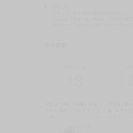
★ 其他說明
．實際上市到貨時間依出版社最終公布為主。
．商品如有【現貨】或【免運】，賣場都會特
．每位客人的訂單大廚都會用心對待，還請耐
猜你喜歡
限制級商品
限
18
現貨★《夢幻 特裝版》社團
現貨★《夢幻
P.H.S / 作者:マツキ R18 中文
團 P.H.S /
無修正 BL 二創 星穹鐵道 應楓
售價
240
銷量:2
文 無修正 B
售價
220
應丹 應星x丹楓 女性向 同人誌
楓 應丹 應星
誌