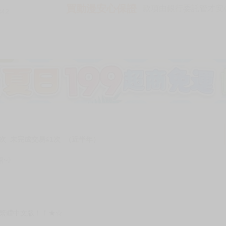
買動漫安心保證
款項由銀行委託管才安心 
342
次 未完成交易≦1次 （近半年）
篇~》
正繁體中文版！！★☆