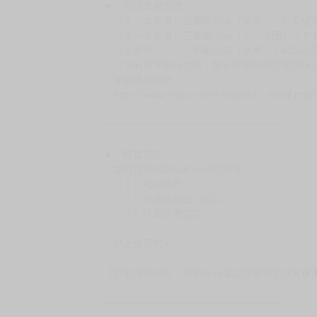
★ 賣場出貨方式
［１～２本書］三層氣泡布（２圈）＋ＰＥ破
［３～７本書］三層氣泡布（４～５圈）＋Ｐ
［８本以上］ 三層氣泡布（２圈）＋紙箱出
（另有加固紙箱賣場，如有需要可至賣場加購
加固紙箱賣場：
https://www.myacg.com.tw/goods_detail.php
━━━━━━━━━━━━━━━━━━
★ 聯繫方式
如對賣場或商品有任何問題可：
（１）私訊留言
（２）於賣場商品頁留言
（３）訂單回覆留言
以上皆可唷～
【買動漫提醒您：我們沒有電話聯繫與電話客服
━━━━━━━━━━━━━━━━━━