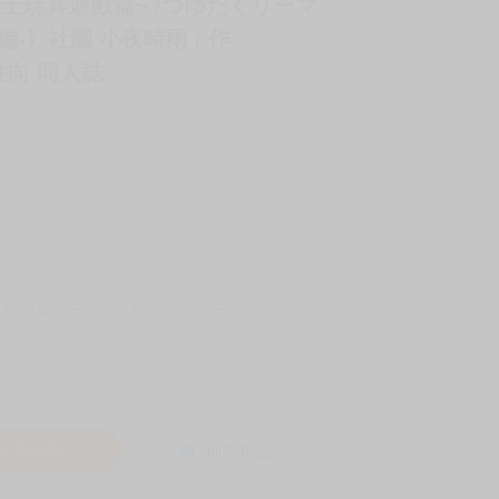
紳士玩具遊戲篇~ /つゆだくリーマ
-》社團 小夜時雨 / 作
女性向 同人誌
-11取貨60元
全家 取貨付款60元
入購物車
詢問商品