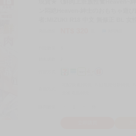
現貨★《鮮肉上班族性奮Heaven~
ン悶絶Heaven-紳士のおもちゃ遊び編
者:MIZUKI R18 中文 無修正 BL 
NT$
320
商品價格
元
詢問商品
刊登數量
3
銷售總數
2
付款方式
宅配/快遞100元
7-11取貨付款60元
7
取貨方式
全家 取貨60元
-
+
購買數量
件
立即購買
加