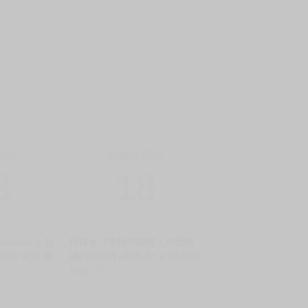
商品
限制級商品
8
18
cherzo 》社
現貨★《青梅竹馬戀人向我提
 R18 中文 無
議利用色情●眠PLAY 2 /幼馴染
穹鐵道 理砂 真
銷量:11
の恋人がエロ催眠の活用プレ
售價
250
銷量:11
向 同人誌
イを提案してくる件について
(2)強制禁欲に暴走した副作用