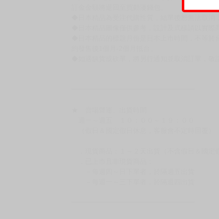
訂金金額將退回至買動漫錢包。
◆日本精品為受注代購性質，結單後恕無法取消
◆日本精品圖像僅供參考，設計及式樣請以實際
◆日本精品的標題月份是日本上市時間，不等於
約發售後1個月-2個月抵台。
◆如遇缺貨或砍單，將另行通知並取消訂單，敬
━━━━━━━━━━━━━━━━━━
★ 賣場營運、出貨時間
週一～週五 １０：００～１９：００
（假日＆國定假日休息，客服會不定時回覆）
．現貨商品：１～２天出貨（不含假日＆國定
．已上市且非現貨商品：
－每週四～日下單者，於隔週五出貨
－每週一～三下單者，於隔週四出貨
━━━━━━━━━━━━━━━━━━