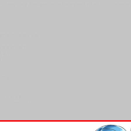
調教的主題創作，筆下人物陶醉的表情加上精緻的肉體令人臉紅心跳。老師的作
慄的感覺，逐漸上了癮。
讓事情變大條了……
出來了。
！
起了淚光。
料之外的溫柔。
視的——危險誘惑。