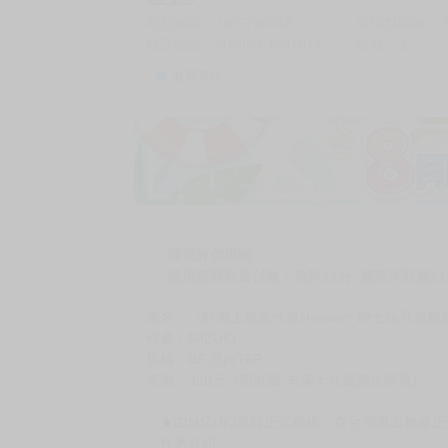
商品編號
G05798413
累積點閱數
自訂編號
9786264291071
收藏
1
收藏商品
購買評價限制
使用超商取貨付款：負評≦1分 超商未取貨≦1
書名：《鮮肉上班族性奮Heaven~紳士玩具遊戲
作者：MIZUKI
規格：B5 黑白76P
售價：320元（限制級 未滿十八歲禁止購買)
☆★由MIZUKI老師正式授權，在台灣推出無修
〈作者介紹〉