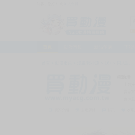
訪客，您好！
或
加入會員
首頁
動漫市集
新品預購
下殺
首頁
>
動漫市集
>
漫畫/輕小說
>
18+
>
同人誌
買動漫
上次
賣家
會員
賣家介紹
去逛店鋪
私訊
收藏