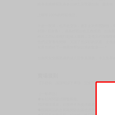
購買評價限制
使用超商取貨付款：負評≦1分 超商未取貨≦1
書名：這樣的關係才好(04)
作者：双龍
售價：150元
出版社：尖端
內容介紹：
★日本AMAZON評價數劍指3000則，絕頂升天！
由著名繪師双龍為各位紳士呈現最自由、最奔放、
上癮率100%的輕鬆性活。
不是一夜情，也不是交往，更非止於肉體關係，
村田♂和友香♀，成為輕鬆自在又色情的「自由
兩人工作結束後打起線上遊戲，之後又約在咖啡
他們沒營養地閒聊，又談了些深刻的話題，之後
友香忽然給了一個男性夢寐以求的驚喜──？
自由男女交織而成的成人日常系漫畫，令人羨慕