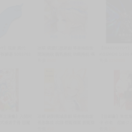
別註明，沒有則反之。
心等候唷～
OY】現貨 萬代
冰萌 萌澀幻想原創 等身抱枕套
【MAKDOTOY
件拆解器 5063703
開洞抱枕 義乳抱枕 功能抱枕 鳴
KOSMOS 1/100
潮 卡提希婭
售價
2500
由鋼彈 幻彩燈組
售價
1150999