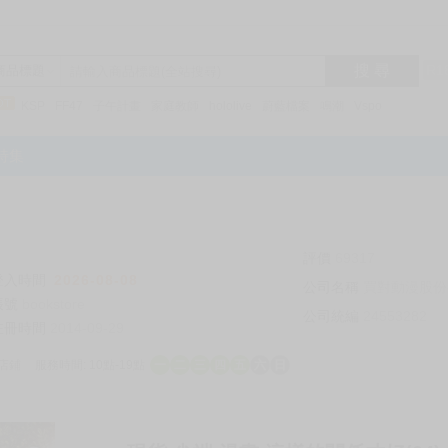
搜 尋
R1
商品標題
KSP
FF47
子午計畫
家庭教師
hololive
蔚藍檔案
鳴潮
Vspo
特集
評價
69317
登入時間
2026-08-08
公司名稱
買對動漫股份
帳號
bookstore
公司統編
24553282
註冊時間
2014-09-29
店鋪
服務時間: 10點-19點
一
二
三
四
五
六
日