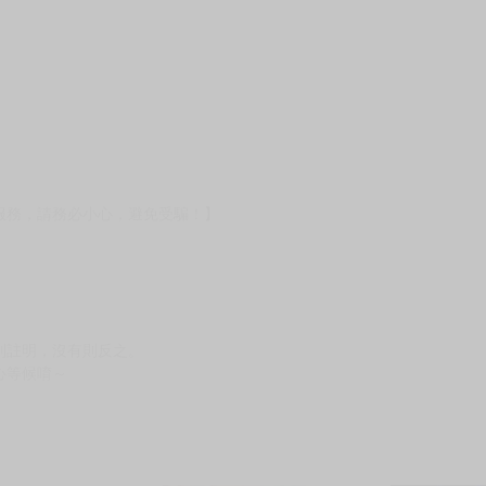
壞袋（快遞袋）
Ｅ破壞袋（快遞袋）
貨
）
?gid=3104440
服務，請務必小心，避免受騙！】