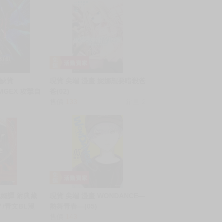
】缺貨
現貨 尖端 漫畫 妮娜想要暗殺爸
 MGEX 攻擊自
爸(02)
 附特典銘牌
售價
133
銷量:2