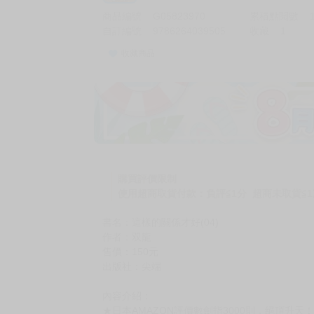
商品編號
G05823970
累積點閱數
自訂編號
9786264039505
收藏
1
收藏商品
加價購
( 共
1
件商品 )
(加購品) 買動漫★《$15元-
-
+