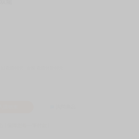
 双龍
-11取貨60元
全家 取貨付款60元
入購物車
詢問商品
! 保障您每一筆付款 !