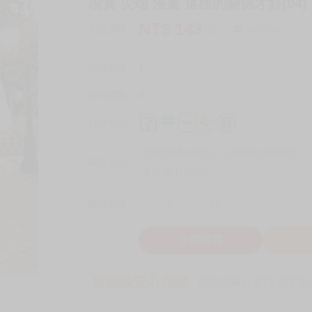
現貨 尖端 漫畫 這樣的關係才好(04)
NT$
143
商品價格
元
詢問商品
刊登數量
1
銷售總數
5
付款方式
宅配/快遞100元
7-11取貨付款60元
7
取貨方式
全家 取貨60元
-
+
購買數量
件
立即購買
加
買動漫安心保證
款項由銀行委託管才安心 