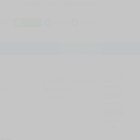
我的拍賣
訊息中心
最新公告
幫助中心
│
│
│
8 OFF
加入會員
會員登入
LINE登入
平台說明Q&A
結帳
未完成交易
0
次 (近半年)
商品
7170
件
有限公司
❔
訊息
中心
信用
99
%
常用
功能
TOP