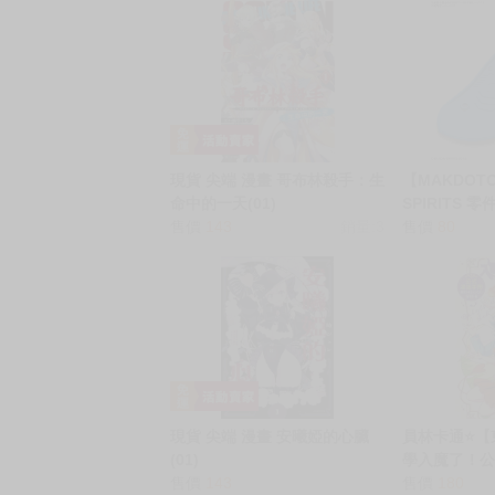
★ 其他說明
．實際上市到貨時間依出版社最終公布為主。
．商品如有【現貨】或【免運】，賣場都會特
．每位客人的訂單大廚都會用心對待，還請耐
猜你喜歡
現貨 尖端 漫畫 哥布林殺手：生
【MAKDOT
命中的一天(01)
SPIRITS 零
售價
143
銷量:3
售價
80