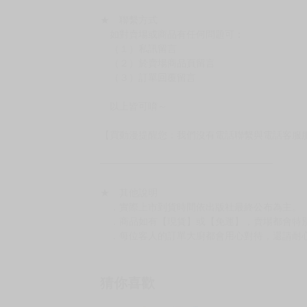
★ 賣場出貨方式
［１～２本書］三層氣泡布（２圈）＋ＰＥ破
［３～７本書］三層氣泡布（４～５圈）＋Ｐ
［８本以上］ 三層氣泡布（２圈）＋紙箱出
（另有加固紙箱賣場，如有需要可至賣場加購
加固紙箱賣場：
https://www.myacg.com.tw/goods_detail.php
━━━━━━━━━━━━━━━━━━
★ 聯繫方式
如對賣場或商品有任何問題可：
（１）私訊留言
（２）於賣場商品頁留言
（３）訂單回覆留言
以上皆可唷～
【買動漫提醒您：我們沒有電話聯繫與電話客服
━━━━━━━━━━━━━━━━━━