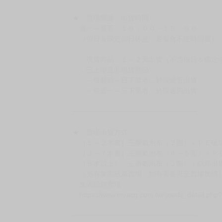
待買家收到訂單商品，確認品項數量無誤，並確
訂金金額將退回至買動漫錢包。
◆日本精品為受注代購性質，結單後恕無法取消
◆日本精品圖像僅供參考，設計及式樣請以實際
◆日本精品的標題月份是日本上市時間，不等於
約發售後1個月-2個月抵台。
◆如遇缺貨或砍單，將另行通知並取消訂單，敬
━━━━━━━━━━━━━━━━━━
★ 賣場營運、出貨時間
週一～週五 １０：００～１９：００
（假日＆國定假日休息，客服會不定時回覆）
．現貨商品：１～２天出貨（不含假日＆國定
．已上市且非現貨商品：
－每週四～日下單者，於隔週五出貨
－每週一～三下單者，於隔週四出貨
━━━━━━━━━━━━━━━━━━