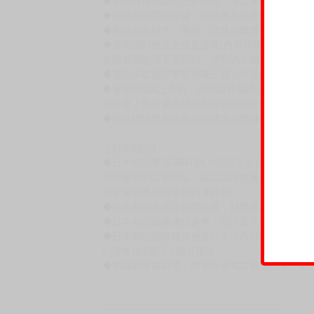
賣場規則
【下標前，請詳閱以下事項，完全同意才請下標
［一般商品］
◆有任何問題請聯繫客服。
用評價溝通者，日後將不再提供購書服務，請另
◆預購商品的出貨時間依出版社供貨情形會有所
◆不同月份商品可一起結帳，等訂單內所有商品
◆預購商品皆無現貨，商品圖為示意圖，請以實
◆商品如有缺件、瑕疵，請務必取貨3日內留言
◆書籍拆封無法更換及退貨(內頁印刷瑕疵例外)
書籍有問題請不要拆封，請私訊大廚協助。
◆逾期未取且訂單取消後三個工作天內未有任何
◆書籍贈品&上市日、依出版社最終公布為主。
有時會上市前更改贈品內容或延後出版，還請注
◆網路購物取貨後開箱時建議全程錄影拍照存證
［日本精品］
◆日本精品單筆滿NT$4,000須先支付 10% 