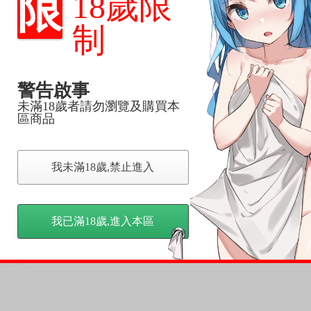
限
18歲限
制
，下標後視同完全同意】
警告啟事
未滿18歲者請勿瀏覽及購買本
尋其他店家，謝謝。
區商品
變動，一旦收到就會盡快寄出。
到齊後一起發貨。
品為主。
我未滿18歲,禁止進入
反應，逾期不受理。
反應，將直接加入黑名單，還請下單後準時取貨。
我已滿18歲,進入本區
意。
，以保障買賣家雙方權益。
訂金，訂金將以專屬訂金賣場方式收取，