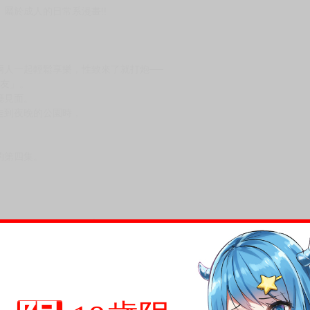
次 未完成交易≦1次 （近半年）
屬於成人的日常系漫畫!!
兩人一起輕鬆享樂，性致來了就打炮──
朋友」。
廳見面。
走到夜晚的公園時，
的第四集。