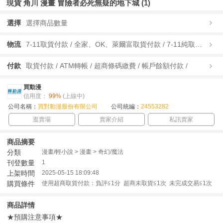
現貨 角川 漫畫 冒險者必死無疑的地下城 (1)
選擇
選擇商品數量
物流
7-11取貨付款 / 全家、OK、萊爾富取貨付款 / 7-11純取貨 / 全家、OK、萊爾富純取貨 / 宅配/快遞 /
付款
取貨付款 / ATM轉帳 / 超商條碼繳費 / 帳戶餘額付款 /
買動漫
信用度：
99%
(上線中)
公司名稱：
買對動漫股份有限公司
公司統編：
24553282
逛賣場
賣家介紹
私訊賣家
商品摘要
分類
漫畫/輕小說 > 漫畫 > 奇幻/魔法
刊登數量
1
上架時間
2025-05-15 18:09:48
購買條件
使用超商取貨付款：負評≦1分 超商未取貨≦1次 未完成交易≦1次
商品詳情
★預購注意事項★