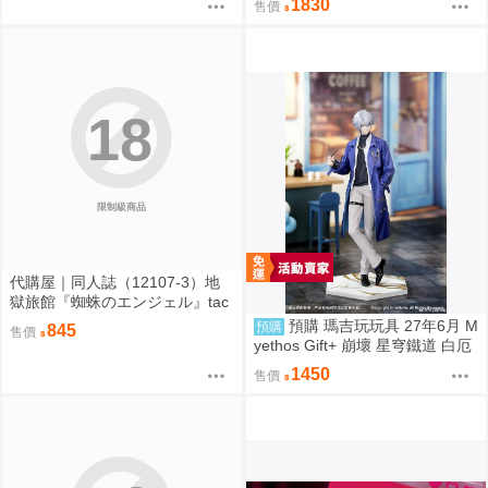
1830
售價
F） 0828
18
限制級商品
代購屋｜同人誌（12107-3）地
獄旅館『蜘蛛のエンジェル』tac
o オーガニック毒リンゴ
預購 瑪吉玩玩具 27年6月 M
預購
845
售價
yethos Gift+ 崩壞 星穹鐵道 白厄
列車環遊記Ver 1/8 1009
1450
售價