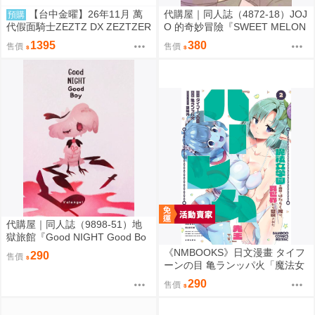
【台中金曜】26年11月 萬
代購屋｜同人誌（4872-18）JOJ
預購
代假面騎士ZEZTZ DX ZEZTZER
O 的奇妙冒險『SWEET MELON
破壞者 再版 0814
PIE』きしめん 押入れ
1395
380
售價
售價
代購屋｜同人誌（9898-51）地
獄旅館『Good NIGHT Good Bo
y』ia さくらんぼアイス
《NMBOOKS》日文漫畫 タイフ
290
售價
ーンの目 亀ランッパ火「魔法女
学園の売店ではたらく俺は、異
290
售價
世界から召喚された『ハーレム
先生』です。 (2)」