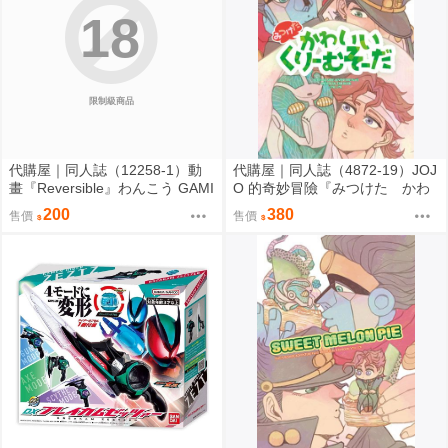
18
限制級商品
代購屋｜同人誌（12258-1）動
代購屋｜同人誌（4872-19）JOJ
畫『Reversible』わんこう GAMI
O 的奇妙冒險『みつけた かわ
NG DOG
いい くりーむそーだ』きしめ
200
380
售價
售價
ん 押入れ