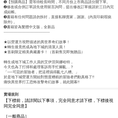
➊【預購商品】需等待較長時間，不同月份上市商品請分開下單。
➋修改或合併訂單請先使用留言詢問，提出修改訂單後請於三日內完
成結帳。
➌書籍有任何問題請勿拆封，直接私聊賣家，謝謝。(內頁印刷瑕疵
除外) 。
➍書籍皆為繁體中文版，全新品
-----------------------------------
★以營運方視野描述的異世界奇幻故事！
★轉生後竟然成為地下城的清潔人員！
★首刷限定精美典藏書卡！（首刷售完即無贈品）
轉生成地下城工作人員的艾伊涅與娜哈特，
今天也為了打掃和處理客訴而手忙腳亂…？
「──可惡的冒險者，把這裡搞得亂七八糟。」
於是地下城營運方開始對態度糟糕的冒險者們動真格了!!
痛快異世界打工恐怖攻擊奇幻故事，就此開幕!!
賣場規則