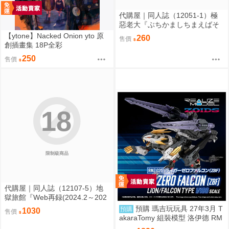
代購屋｜同人誌（12051-1）極
惡老大『ぶちかましちまえばそ
こがトイレになるんだぜ』ケィ
【ytone】Nacked Onion yto 原
260
售價
ル 腹パンピアス部
創插畫集 18P全彩
250
售價
18
限制級商品
代購屋｜同人誌（12107-5）地
獄旅館『Web再録(2024.2～202
6.3)』taco オーガニック毒リン
預購 瑪吉玩玩具 27年3月 T
預購
1030
售價
ゴ
akaraTomy 組裝模型 洛伊德 RM
Z-025 長牙獅零式・獵鷹型（ZB