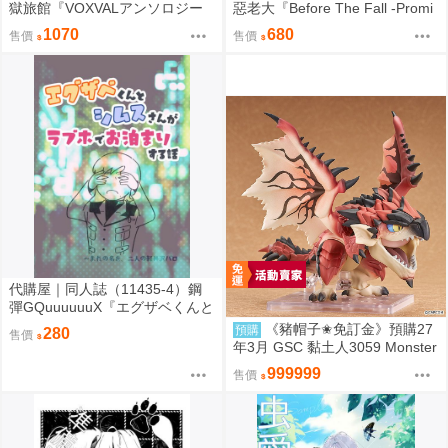
獄旅館『VOXVALアンソロジー
惡老大『Before The Fall -Promi
「The VVIP seat for you.2」』
se-』Nurinaki ブランケットフク
1070
680
售價
售價
悪い子♡ 悪い子♡
ロウ
代購屋｜同人誌（11435-4）鋼
彈GQuuuuuuX『エグザベくんと
シムスさんがラブホでお泊まり
《豬帽子✬免訂金》預購27
預購
280
售價
する話』蒼也 混沌地帯
年3月 GSC 黏土人3059 Monster
Hunter 魔物獵人 火龍 0906
999999
售價