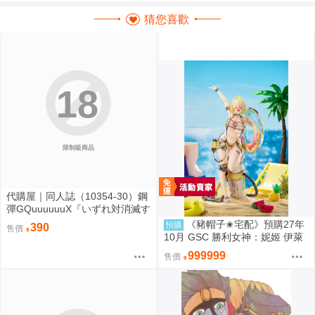
猜您喜歡
18
限制級商品
代購屋｜同人誌（10354-30）鋼
彈GQuuuuuuX『いずれ対消滅す
る銀河』冬日 alveare
《豬帽子✬宅配》預購27年
預購
390
售價
10月 GSC 勝利女神：妮姬 伊萊
格：BOOM與驚嚇 1/4 0906
999999
售價