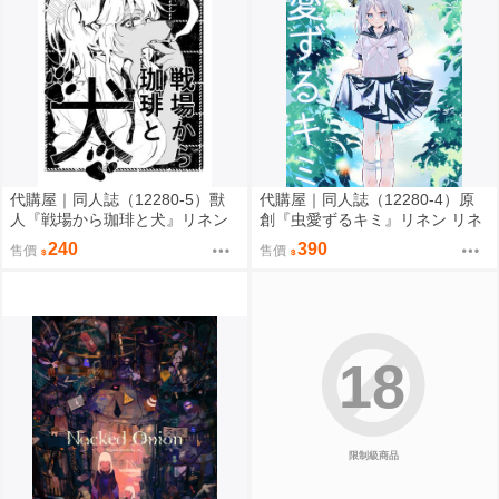
代購屋｜同人誌（12280-5）獸
代購屋｜同人誌（12280-4）原
人『戦場から珈琲と犬』リネン
創『虫愛ずるキミ』リネン リネ
リネンドレッシング
ンドレッシング
240
390
售價
售價
18
限制級商品