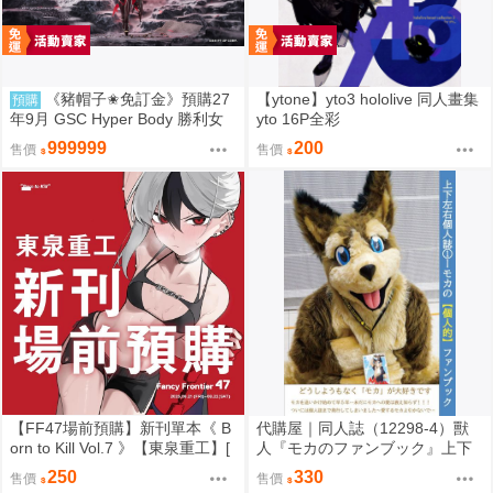
《豬帽子✬免訂金》預購27
【ytone】yto3 hololive 同人畫集
預購
年9月 GSC Hyper Body 勝利女
yto 16P全彩
神：妮姬 紅蓮：暗影 0913
999999
200
售價
售價
【FF47場前預購】新刊單本《 B
代購屋｜同人誌（12298-4）獸
orn to Kill Vol.7 》【東泉重工】[
人『モカのファンブック』上下
蔚藍檔案 ブルアカ / 鬼方佳世子
左右 ふちなし印刷
250
330
售價
售價
カヨコ ]