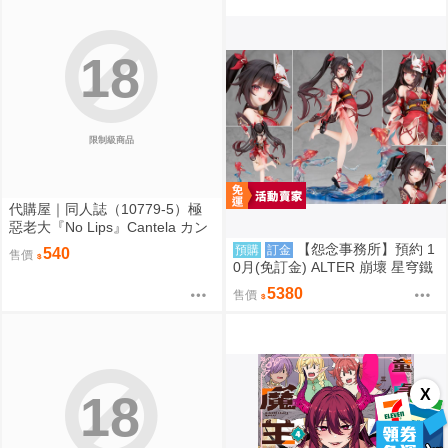
18
限制級商品
代購屋｜同人誌（10779-5）極
惡老大『No Lips』Cantela カン
タンアイテラセ
【怨念事務所】預約 1
預購
訂金
540
售價
0月(免訂金) ALTER 崩壞 星穹鐵
道 花火 1/7 附特典 0920
5380
售價
X
18