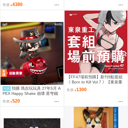
麥 正裝Ver 1/7 0920
4380
售價
【FF47場前預購】新刊9點套組
《 Born to Kill Vol.7 》【東泉重
工】[ 蔚藍檔案 ブルアカ / 鬼方佳
預購 瑪吉玩玩具 27年5月 A
預購
1300
售價
世子 カヨコ ]
PEX Happy Shake 崩壞 星穹鐵
道 Q版搖搖樂 波提歐 1002
520
售價