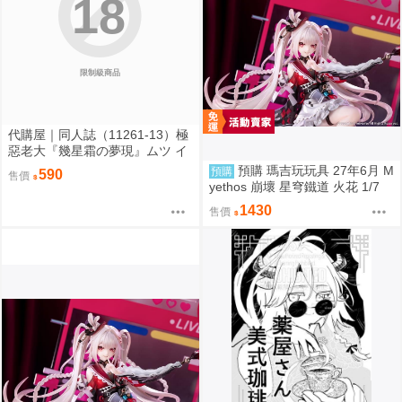
18
限制級商品
代購屋｜同人誌（11261-13）極
惡老大『幾星霜の夢現』ムツ イ
チメモリ
預購 瑪吉玩玩具 27年6月 M
預購
590
售價
yethos 崩壞 星穹鐵道 火花 1/7
特典版 壓克力打卡棒 1009
1430
售價