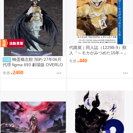
代購屋｜同人誌（12298-9）獸
人『～モカがみつめた15年～』
上下左右 ふちなし印刷
轉蛋概念館 預約 27年06月
預購
440
售價
代理 figma 693 劇場版 OVERLO
RD 聖王國篇 雅兒貝德 免訂金
2400
售價