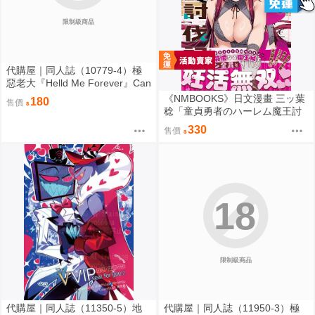
限制級商品
代購屋｜同人誌（10779-4）極
惡老大『Helld Me Forever』Can
tela カンタンアイテラセ
《NMBOOKS》日文漫畫 三ッ葉
180
售價
稔「童貞勇者のハーレム魔王討
伐記 (4)」
330
售價
18
限制級商品
代購屋｜同人誌（11350-5）地
代購屋｜同人誌（11950-3）極