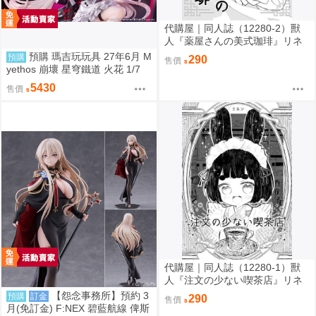
代購屋｜同人誌（12280-2）獸
人『薬屋さんの美式珈琲』リネ
ン リネンドレッシング
預購 瑪吉玩玩具 27年6月 M
預購
290
售價
yethos 崩壞 星穹鐵道 火花 1/7
特典版 壓克力打卡棒 1009
5430
售價
代購屋｜同人誌（12280-1）獸
人『注文の少ない喫茶店』リネ
ン リネンドレッシング
【怨念事務所】預約 3
預購
訂金
290
售價
月(免訂金) F:NEX 碧藍航線 俾斯