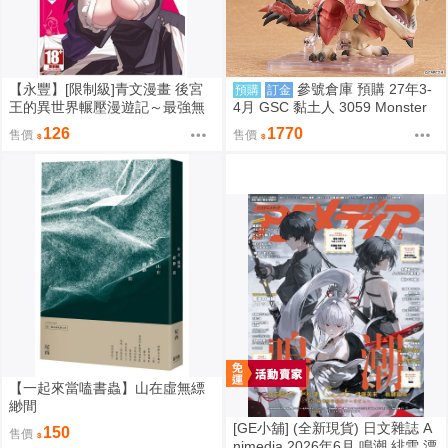
【永豐】[限制級]青文漫畫 後宮
參號倉庫 預購 27年3-
預購
訂金
王的異世界輾壓漫遊記～最強無
4月 GSC 黏土人 3059 Monster
雙的大叔將全種族納為妻子 1 (全
Hunter 魔物獵人 火龍 雄火龍 9/7
126
1770
售價
售價
新) 出版：2026/08
【一起來當嗑書蟲】山在虛無縹
緲間
[GE小舖] (全新現貨) 日文雜誌 A
150
售價
nimedia 2026年6月 鳴潮 緋雪 漂