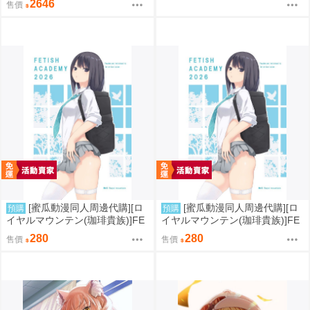
2646
售價
819
[蜜瓜動漫同人周邊代購][ロ
[蜜瓜動漫同人周邊代購][ロ
預購
預購
イヤルマウンテン(珈琲貴族)]FE
イヤルマウンテン(珈琲貴族)]FE
TISH ACADEMY【メロン限定
TISH ACADEMY(同人誌)
280
280
售價
售價
特典付】(同人誌)