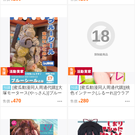
18
限制級商品
[蜜瓜動漫同人周邊代購][大
[蜜瓜動漫同人周邊代購][桃
預購
預購
塚モータース(やっさん)]ブルー
色インテーク(ふるーれ)]ウラア
シール全店いってみたin沖縄(同
カバレ オシオキハレ(蔚藍檔案)
470
280
售價
售價
人誌)
(同人誌)