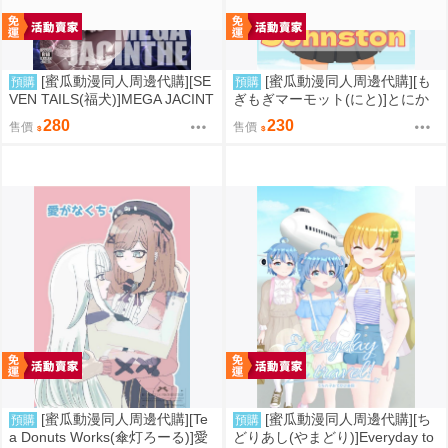
[蜜瓜動漫同人周邊代購][SE
[蜜瓜動漫同人周邊代購][も
預購
預購
VEN TAILS(福犬)]MEGA JACINT
ぎもぎマーモット(にと)]とにか
HE(寶可夢)(同人誌)
く脱ぎたいジョンストン(艦隊收
280
230
售價
售價
藏)(同人誌)
[蜜瓜動漫同人周邊代購][Te
[蜜瓜動漫同人周邊代購][ち
預購
預購
a Donuts Works(傘灯ろーる)]愛
どりあし(やまどり)]Everyday to