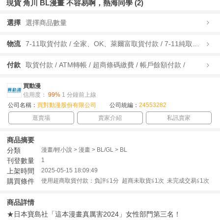
現貨 角川 BL漫畫 不容易啊，熱海同學 (2)
選擇
選擇商品數量
物流
7-11取貨付款 / 全家、OK、萊爾富取貨付款 / 7-11純取貨 / 全家、OK、萊爾富純取貨 / 宅配/快遞 /
付款
取貨付款 / ATM轉帳 / 超商條碼繳費 / 帳戶餘額付款 /
買動漫
信用度：
99%
1 分鐘前上線
公司名稱：
買對動漫股份有限公司
公司統編：
24553282
逛賣場
賣家介紹
私訊賣家
商品摘要
分類
漫畫/輕小說 > 漫畫 > BL/GL > BL
刊登數量
1
上架時間
2025-05-15 18:09:49
購買條件
使用超商取貨付款：負評≦1分 超商未取貨≦1次 未完成交易≦1次
商品詳情
★日本寶島社「這本漫畫真厲害2024」女性部門第三名！