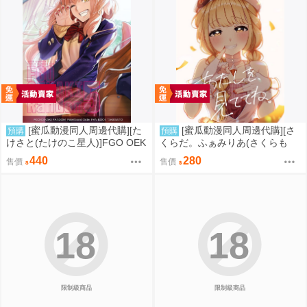
[蜜瓜動漫同人周邊代購][た
[蜜瓜動漫同人周邊代購][さ
預購
預購
けさと(たけのこ星人)]FGO OEK
くらだ。ふぁみりあ(さくらも
AKI Random5(FGO)(同人誌)
ち)]あたしを、見ててね。(學園
440
280
售價
售價
偶像大師)(同人誌)
18
18
限制級商品
限制級商品