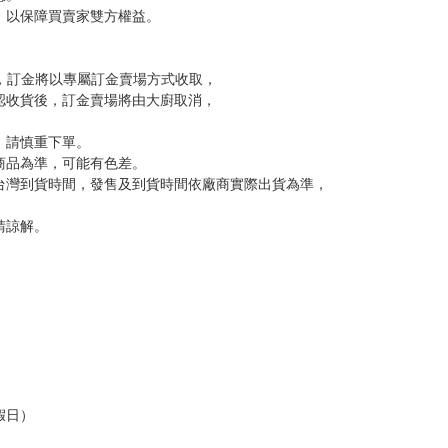
尋其他店家，謝謝。
變動，一旦收到就會盡快寄出。
到齊後一起發貨。
品為主。
反應，逾期不受理。
反應，將直接加入黑名單，還請下單後準時取貨。
意。
，以保障買賣家雙方權益。
訂金，訂金將以專屬訂金賣場方式收取，
認收貨後，訂金賣場將由大廚取消，
，請慎重下單。
商品為準，可能有色差。
台灣到貨時間，發售及到貨時間依廠商實際出貨為準，
請諒解。