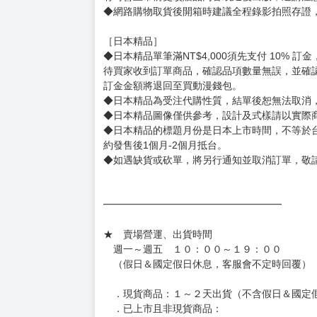
用評價溝通者，日後將不再提供購書服務，請另
◆預購商品的出貨時間依出版社供貨情形會有所
◆不同月份商品可一起結帳，等訂單內所有商品
◆預購商品皆無現貨，商品圖為示意圖，請以實
◆商品如有缺件、瑕疵，請務必取貨3日內留言
◆書籍拆封無法更換及退貨(內頁印刷瑕疵例外)
書籍有問題請不要拆封，請私訊大廚協助。
◆逾期未取且訂單取消後三個工作天內未有任何
◆書籍贈品&上市日、依出版社最終公布為主。
有時會上市前更改贈品內容或延後出版，還請注
◆網路購物取貨後開箱時建議全程錄影拍照存證
［日本精品］
◆日本精品單筆滿NT$4,000須先支付 10% 
待買家收到訂單商品，確認品項數量無誤，並確
訂金金額將退回至買動漫錢包。
◆日本精品為受注代購性質，結單後恕無法取消
◆日本精品圖像僅供參考，設計及式樣請以實際
◆日本精品的標題月份是日本上市時間，不等於
約發售後1個月-2個月抵台。
◆如遇缺貨或砍單，將另行通知並取消訂單，敬