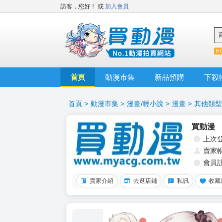
訪客，您好！
或
加入會員
首頁
動漫市集
新品預購
下殺
首頁
>
動漫市集
>
漫畫/輕小說
>
漫畫
>
其他類型
買動漫
上次
賣家
會員
賣家介紹
去逛店鋪
私訊
收藏