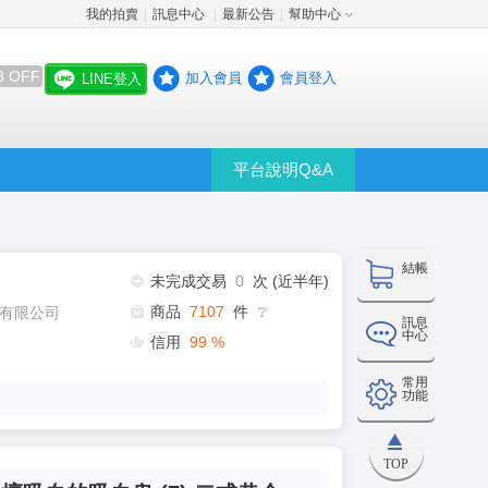
我的拍賣
訊息中心
最新公告
幫助中心
│
│
│
8 OFF
加入會員
會員登入
LINE登入
平台說明Q&A
結帳
未完成交易
0
次 (近半年)
商品
7107
件
有限公司
❔
訊息
中心
信用
99
%
常用
功能
TOP