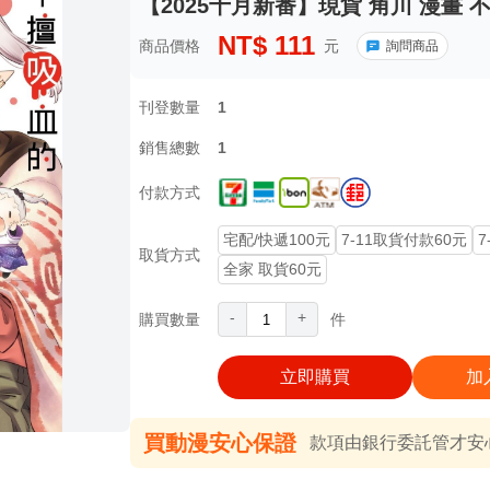
【2025十月新番】現貨 角川 漫畫 
NT$
111
商品價格
元
詢問商品
刊登數量
1
銷售總數
1
付款方式
宅配/快遞100元
7-11取貨付款60元
7
取貨方式
全家 取貨60元
-
+
購買數量
件
立即購買
加
買動漫安心保證
款項由銀行委託管才安心 