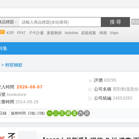
搜 尋
R1
商品標題
KSP
FF47
子午計畫
家庭教師
hololive
蔚藍檔案
鳴潮
Vspo
特集
>
輕鬆幽默
評價
69295
登入時間
2026-08-07
公司名稱
買對動漫股份
帳號
bookstore
公司統編
24553282
註冊時間
2014-09-29
店鋪
服務時間: 10點-19點
一
二
三
四
五
六
日