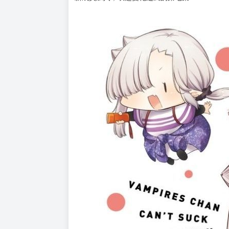
購買評價限制
使用超商取貨付款：負評≦1分 超商未取貨≦1
★首刷限定！隨書贈精美典藏書卡！(首刷售完即
★新感覺溫馨溺愛餵食喜劇！
新年度到來♪月菜升上了最高年級！
新入學的學妹是五百歲的半吸血鬼──秋山日出！
身為前輩得更加努力才行！
新成員加入，吹起變化之風的第七集！