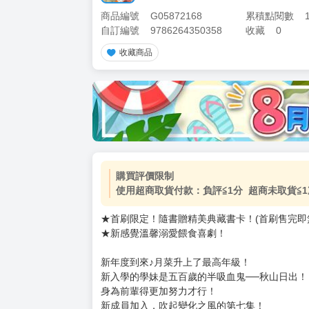
商品編號
G05872168
累積點閱數
自訂編號
9786264350358
收藏
0
收藏商品
加價購
( 共
1
件商品 )
(加購品) 買動漫★《$15元-
-
+