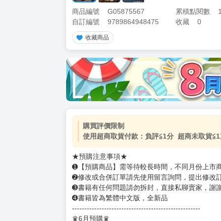
商品編號
G05875567
累積點閱數
自訂編號
9789864948475
收藏
0
收藏商品
加價購
( 共
1
件商品 )
(加購品) 買動漫★《$15元-
-
+