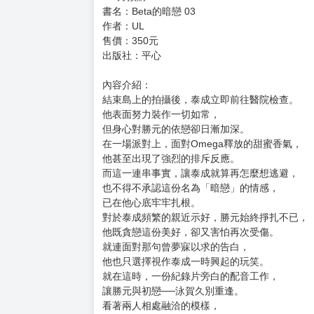
購買評價限制
使用超商取貨付款：負評≦1分 超商未取貨≦1
★預購注意事項★
➊【預購商品】需等待較長時間，不同月份上市
➋修改或合併訂單請先使用留言詢問，提出修改
➌書籍有任何問題請勿拆封，直接私聊賣家，謝謝
➍書籍皆為繁體中文版，全新品
----------------------------------------------------
♛6月預購♛
書名：Beta的暗戀 03
作者：UL
售價：350元
出版社：平心
內容介紹：
結束島上的拍攝後，泰成立即前往醫院檢查。
他表面努力裝作一切如常，
但身心對勝元的依戀卻日漸加深。
在一場派對上，面對Omega釋放的甜蜜香氣，
他甚至出現了強烈的排斥反應。