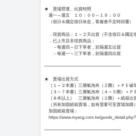
待買家收到訂單商品，確認品項數量無誤，並確
訂金金額將退回至買動漫錢包。
◆日本精品為受注代購性質，結單後恕無法取消
◆日本精品圖像僅供參考，設計及式樣請以實際
◆日本精品的標題月份是日本上市時間，不等於
約發售後1個月-2個月抵台。
◆如遇缺貨或砍單，將另行通知並取消訂單，敬
━━━━━━━━━━━━━━━━━━
★ 賣場營運、出貨時間
週一～週五 １０：００～１９：００
（假日＆國定假日休息，客服會不定時回覆）
．現貨商品：１～２天出貨（不含假日＆國定
．已上市且非現貨商品：
－每週四～日下單者，於隔週五出貨
－每週一～三下單者，於隔週四出貨
━━━━━━━━━━━━━━━━━━