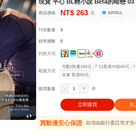
現貨 平心 BL輕小說 Beta的暗戀 03
NT$
263
商品價格
元
詢問商品
刊登數量
3
銷售總數
0
付款方式
宅配/快遞100元
7-11取貨付款60元
7
取貨方式
全家 取貨60元
-
+
購買數量
件
立即購買
加
買動漫安心保證
款項由銀行委託管才安心 