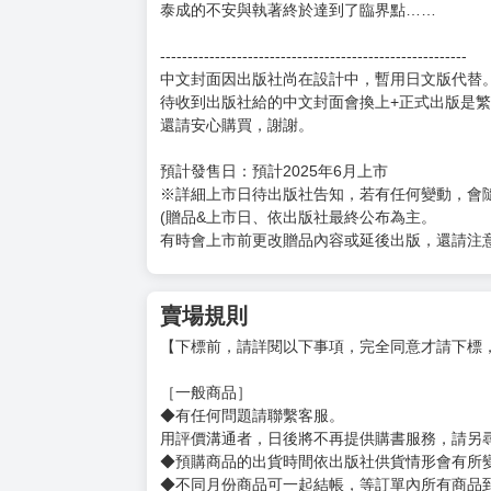
而這一連串事實，讓泰成就算再怎麼想逃避，
也不得不承認這份名為「暗戀」的情感，
已在他心底牢牢扎根。
對於泰成頻繁的親近示好，勝元始終掙扎不已，
他既貪戀這份美好，卻又害怕再次受傷。
就連面對那句曾夢寐以求的告白，
他也只選擇視作泰成一時興起的玩笑。
就在這時，一份紀錄片旁白的配音工作，
讓勝元與初戀──泳賀久別重逢。
看著兩人相處融洽的模樣，
泰成的不安與執著終於達到了臨界點……
--------------------------------------------------------
中文封面因出版社尚在設計中，暫用日文版代替
待收到出版社給的中文封面會換上+正式出版是
還請安心購買，謝謝。
預計發售日：預計2025年6月上市
※詳細上市日待出版社告知，若有任何變動，會
(贈品&上市日、依出版社最終公布為主。
有時會上市前更改贈品內容或延後出版，還請注意