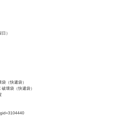
認收貨後，訂金賣場將由大廚取消，
，請慎重下單。
商品為準，可能有色差。
台灣到貨時間，發售及到貨時間依廠商實際出貨為準，
請諒解。
假日）