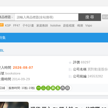
搜 尋
R1
商品標題
KSP
FF47
子午計畫
家庭教師
hololive
蔚藍檔案
鳴潮
Vspo
特集
BL
評價
69297
登入時間
2026-08-07
公司名稱
買對動漫股份
帳號
bookstore
公司統編
24553282
註冊時間
2014-09-29
店鋪
服務時間: 10點-19點
一
二
三
四
五
六
日