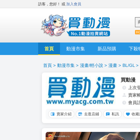
訪客，您好！
或
加入會員
首頁
動漫市集
新品預購
下殺
首頁
>
動漫市集
>
漫畫/輕小說
>
漫畫
>
BL/GL
>
買動漫
上次
賣家
會員
賣家介紹
去逛店鋪
私訊
收藏