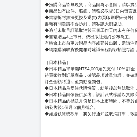
賣場規則
【下標前，請詳閱以下事項，完全同意才請下標
［一般商品］
◆有任何問題請聯繫客服。
用評價溝通者，日後將不再提供購書服務，請另
◆預購商品的出貨時間依出版社供貨情形會有所
◆不同月份商品可一起結帳，等訂單內所有商品
◆預購商品皆無現貨，商品圖為示意圖，請以實
◆商品如有缺件、瑕疵，請務必取貨3日內留言
◆書籍拆封無法更換及退貨(內頁印刷瑕疵例外)
書籍有問題請不要拆封，請私訊大廚協助。
◆逾期未取且訂單取消後三個工作天內未有任何
◆書籍贈品&上市日、依出版社最終公布為主。
有時會上市前更改贈品內容或延後出版，還請注
◆網路購物取貨後開箱時建議全程錄影拍照存證
［日本精品］
◆日本精品單筆滿NT$4,000須先支付 10% 