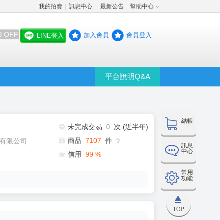
我的拍賣
訊息中心
最新公告
幫助中心
│
│
│
8 OFF
加入會員
會員登入
LINE登入
平台說明Q&A
結帳
未完成交易
0
次 (近半年)
商品
7107
件
有限公司
❔
訊息
中心
信用
99
%
常用
功能
TOP