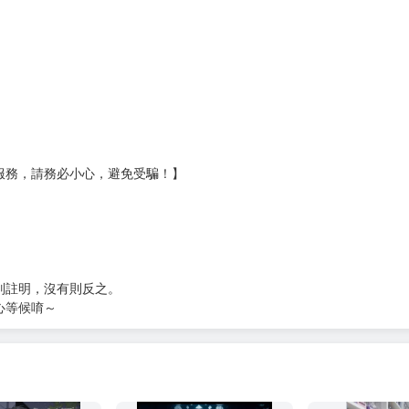
壞袋（快遞袋）
Ｅ破壞袋（快遞袋）
貨
）
?gid=3104440
服務，請務必小心，避免受騙！】