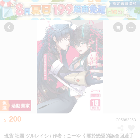
200
G05883263
現貨 社團 ツルレイシ / 作者：ごーや《 關於戀愛的誤會回避手