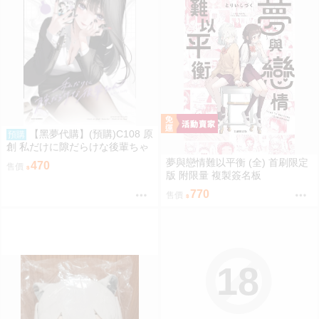
【黑夢代購】(預購)C108 原
預購
創 私だけに隙だらけな後輩ちゃ
ん 社團名:saeu 繪師:saeu
夢與戀情難以平衡 (全) 首刷限定
470
售價
版 附限量 複製簽名板
770
售價
18