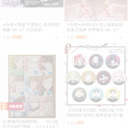
✶自售✶壽屋 守護甜心 星名歌唄
✶自售✶ANIPLEX 戀上換裝娃娃
制服 Ver 1/7 月詠歌唄
喜多川海夢 吊帶睡衣 Ver. 1/7
5580
5660
售價
售價
【琰琰東京代購】預購日版 THE
RIBBON HERO 緞帶英雄 DF 徽
章 藍寶石 帕茵 天鵝絨 吉露可
[江島繪理]感謝對戰。 ～大小姐
300
售價
才不玩格鬥遊戲～ 1 2 3 4 5 6 7