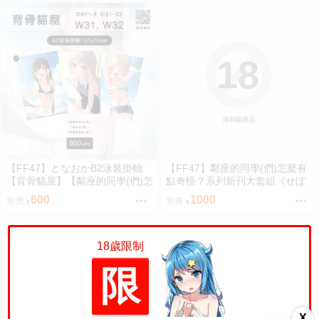
18
限制級商品
【FF47】となおかB2泳裝掛軸
【FF47】鄰座的同學(們)怎麼有
【背骨貓屋】【鄰座的同學(們)怎
點奇怪？系列新刊大套組《せぼ
麼有點奇怪？】[雙層布掛軸]｜九
あーと2》【背骨貓屋】[B5全彩
600
1000
售價
售價
月陸續出貨
畫冊] [繁體中文][新刊] [壓克力夾
組][雙層布掛軸]｜九月陸續出貨
18歲限制
限
18
18
X