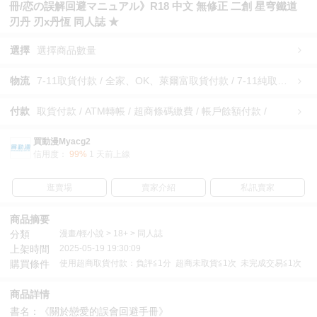
冊/恋の誤解回避マニュアル》R18 中文 無修正 二創 星穹鐵道
刃丹 刃x丹恆 同人誌 ★
選擇
選擇商品數量
物流
7-11取貨付款 / 全家、OK、萊爾富取貨付款 / 7-11純取貨 / 全家、OK、萊爾富純取貨 / 宅配/快遞 /
付款
取貨付款 / ATM轉帳 / 超商條碼繳費 / 帳戶餘額付款 /
買動漫Myacg2
信用度：
99%
1 天前上線
逛賣場
賣家介紹
私訊賣家
商品摘要
分類
漫畫/輕小說 > 18+ > 同人誌
上架時間
2025-05-19 19:30:09
購買條件
使用超商取貨付款：負評≦1分 超商未取貨≦1次 未完成交易≦1次
商品詳情
書名：《關於戀愛的誤會回避手冊》