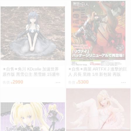
✶自售✶角川 KDcolle 加速世界
✶自售✶壽屋 ARTFX J 進擊的巨
原作版 黑雪公主 黑雪姬 15週年
人 兵長 里維 1/8 新包裝 再販
紀念 結婚禮服 15周年
2990
5300
售價
售價