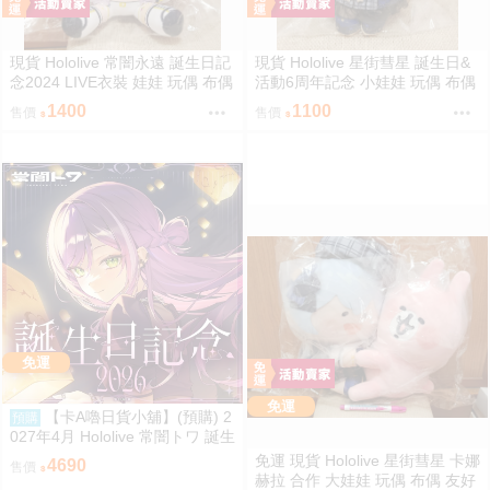
現貨 Hololive 常闇永遠 誕生日記
現貨 Hololive 星街彗星 誕生日&
念2024 LIVE衣裝 娃娃 玩偶 布偶
活動6周年記念 小娃娃 玩偶 布偶
常闇トワ トワ様ぬいぐるみ BY
吊飾 星街すいせい おでかけすい
1400
1100
售價
售價
ライブ衣装
ちゃんぬいぐるみ
免運
免運
【卡A嚕日貨小舖】(預購) 2
預購
027年4月 Hololive 常闇トワ 誕生
日記念2026
免運 現貨 Hololive 星街彗星 卡娜
4690
售價
赫拉 合作 大娃娃 玩偶 布偶 友好