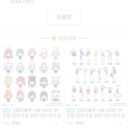
還沒有人提問
去提問
猜您喜歡
【櫻花楓雪 代購 娃娃】伊
【櫻花楓雪 代購 立牌】伊
預購
預購
呂波 亞瑠 青葉 星野 澪紗 美代 知
呂波 亞瑠 青葉 星野 澪紗 美代 知
世 白子 瑪麗 若藻 優香 寧瑠 妃姬
世 白子 瑪麗 若藻 優香 寧瑠 妃姬
850
650
售價
售價
陽奈 蔚藍檔案
陽奈 蔚藍檔案