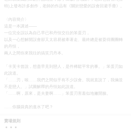
特)上發布許多創作，老師的作品有《關於戀愛的誤會回避手冊》。
〈內容簡介〉
這是一本講述——
一位完全誤以為自己早已和丹恒交往的笨蛋刃，
以及一心想解開誤會卻又太容易被牽著走、最終總是被耍得團團轉
的丹恒，
兩人之間你來我往的搞笑刃丹本。
「卡芙卡曾說，想盡早見到戀人，是件稀鬆平常的事。」笨蛋刃如
此說道。
「……刃，唉……我們之間似乎有不少誤會。我就直說了，我倆並
不是戀人。」試圖解釋的丹恒如此說道。
「……啊，原來，是夫妻啊……」笨蛋刃害羞似地撇開臉。
……你腦袋真的進水了吧？
賣場規則