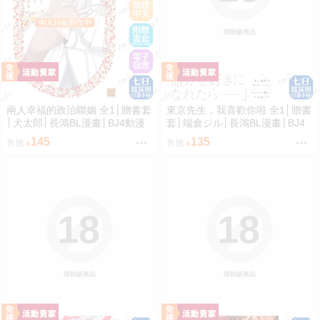
限制級商品
兩人幸福的政治聯姻 全1│贈書套
東京先生，我喜歡你啦 全1│贈書
│犬太郎│長鴻BL漫畫│BJ4動漫
套│端倉ジル│長鴻BL漫畫│BJ4
動漫
145
135
售價
售價
18
18
限制級商品
限制級商品