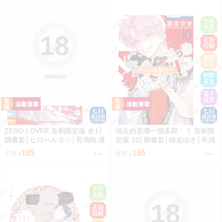
18
限制級商品
ZERO LOVER 首刷限定版 全1│
現在的是哪一個多聞！？ 首刷限
贈書套│ヒロハルヨシ│長鴻BL漫
定版 10│贈書套│師走ゆき│長鴻
畫│BJ4動漫
漫畫│BJ4動漫
185
165
售價
售價
18