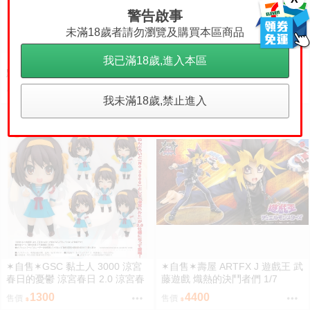
警告啟事
限制級商品
限制級商品
未滿18歲者請勿瀏覽及購買本區商品
我已滿18歲,進入本區
【FF47】鄰座的同學(們)怎麼有
【FF47】鄰座的同學(們)怎麼有
點奇怪？系列新刊套組《せぼあ
點奇怪？系列新刊畫集《せぼあ
ーと2》【背骨貓屋】[B5全彩畫
ーと2》【背骨貓屋】[B5/16P全
600
200
售價
售價
冊] [繁體中文][新刊] [壓克力夾組]
彩][繁體中文]｜九月陸續出貨
我未滿18歲,禁止進入
｜九月陸續出貨
✶自售✶GSC 黏土人 3000 涼宮
✶自售✶壽屋 ARTFX J 遊戲王 武
春日的憂鬱 涼宮春日 2.0 涼宮春
藤遊戲 熾熱的決鬥者們 1/7
日的憂郁
1300
4400
售價
售價