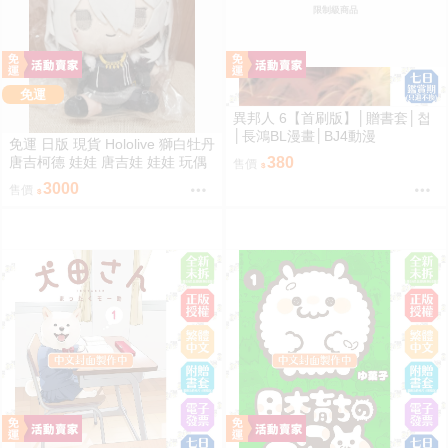
限制級商品
免運
異邦人 6【首刷版】│贈書套│첩
│長鴻BL漫畫│BJ4動漫
免運 日版 現貨 Hololive 獅白牡丹
唐吉柯德 娃娃 唐吉娃 娃娃 玩偶
380
售價
ドン・キホーテ もちどる 獅白ぼ
3000
售價
たん