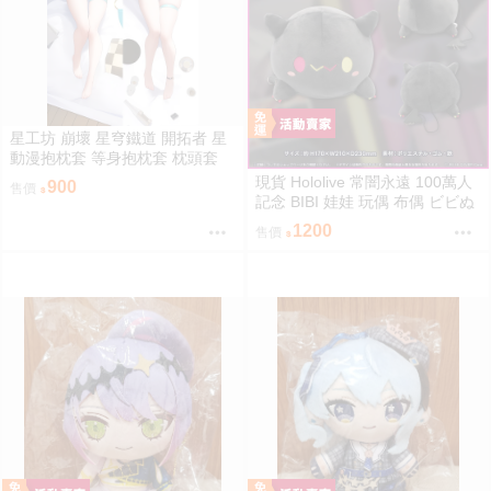
星工坊 崩壞 星穹鐵道 開拓者 星
動漫抱枕套 等身抱枕套 枕頭套
現貨 Hololive 常闇永遠 100萬人
900
售價
記念 BIBI 娃娃 玩偶 布偶 ビビぬ
いぐるみ 常闇トワ 100万人記念
1200
售價
100萬