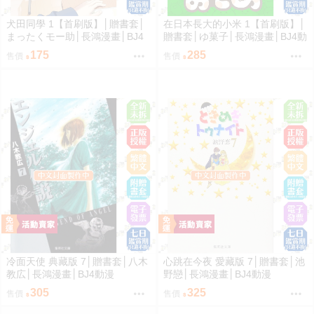
犬田同學 1【首刷版】│贈書套│
在日本長大的小米 1【首刷版】│
まったくモー助│長鴻漫畫│BJ4
贈書套│ゆ菓子│長鴻漫畫│BJ4動
動漫
漫
175
285
售價
售價
冷面天使 典藏版 7│贈書套│八木
心跳在今夜 愛藏版 7│贈書套│池
教広│長鴻漫畫│BJ4動漫
野戀│長鴻漫畫│BJ4動漫
305
325
售價
售價