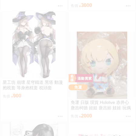
抱抱大娃娃 星街すいせい カナヘ
3000
售價
イの小動物 なかよしハグぬいぐ
るみ
星工坊 崩壞 星穹鐵道 黑塔 動漫
免運
抱枕套 等身抱枕套 枕頭套
900
售價
免運 日版 現貨 Hololive 赤井心
唐吉柯德 娃娃 唐吉娃 娃娃 玩偶
ドン・キホーテ もちどる 赤井は
2000
售價
あと