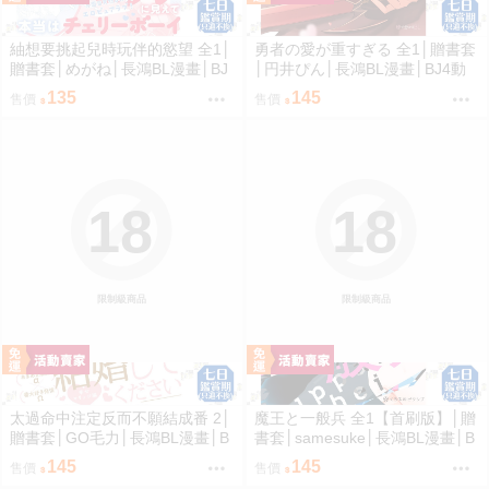
紬想要挑起兒時玩伴的慾望 全1│
勇者の愛が重すぎる 全1│贈書套
贈書套│めがね│長鴻BL漫畫│BJ
│円井ぴん│長鴻BL漫畫│BJ4動
4動漫
漫
135
145
售價
售價
18
18
限制級商品
限制級商品
太過命中注定反而不願結成番 2│
魔王と一般兵 全1【首刷版】│贈
贈書套│GO毛力│長鴻BL漫畫│B
書套│samesuke│長鴻BL漫畫│B
J4動漫
J4動漫
145
145
售價
售價