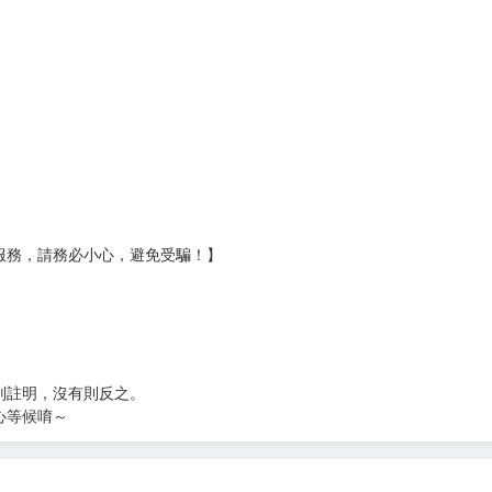
壞袋（快遞袋）
Ｅ破壞袋（快遞袋）
貨
）
?gid=3104440
服務，請務必小心，避免受騙！】