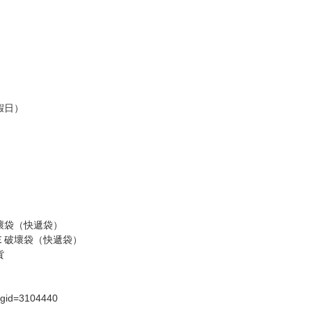
訂金，訂金將以專屬訂金賣場方式收取，
認收貨後，訂金賣場將由大廚取消，
，請慎重下單。
商品為準，可能有色差。
台灣到貨時間，發售及到貨時間依廠商實際出貨為準，
請諒解。
假日）