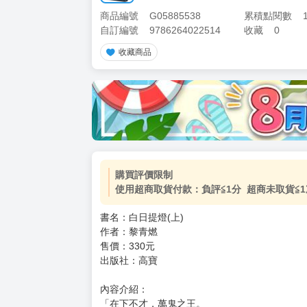
商品編號
G05885538
累積點閱數
自訂編號
9786264022514
收藏
0
收藏商品
加價購
( 共
1
件商品 )
(加購品) 買動漫★《$15元-
-
+