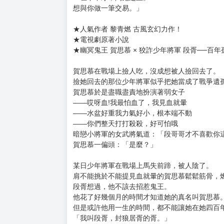
購買評價限制
使用超商取貨付款：負評≦1分 超商未取貨≦1
書名：白日提燈(上)
作者：黎青燃
售價：330元
出版社：高寶
內容介紹：
「在下不才，萬鬼之王。
想與你做一筆交易。」
★人氣作者 黎青燃 古風玄幻力作！
★電視劇原著小說
★幽冥鬼王 賀思慕 × 狡詐少年將軍 段胥──百
賀思慕在戰場上撿人吃，沒成想被人撿回去了。
撿她回去的那位少年將軍似乎把她當成了戰爭遺
賀思慕於是盡職盡責地扮演著弱女子
——哎呀血!我最怕血了，我見血就暈
——水盆好重我力氣好小，根本端不動