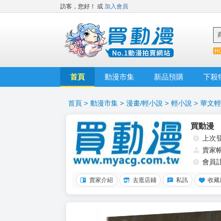
訪客，您好！
或
加入會員
首頁
動漫市集
新品預購
下殺
首頁
>
動漫市集
>
漫畫/輕小說
>
輕小說
>
華文輕
買動漫
上次
賣家
會員
賣家介紹
去逛店鋪
私訊
收藏