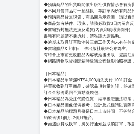
我將世間美好轉贈於你，待我離去，它會替我向
賣場規則
【下標前，請詳閱以下事項，完全同意才請下標
［一般商品］
◆有任何問題請聯繫客服。
用評價溝通者，日後將不再提供購書服務，請另
◆預購商品的出貨時間依出版社供貨情形會有所
◆不同月份商品可一起結帳，等訂單內所有商品
◆預購商品皆無現貨，商品圖為示意圖，請以實
◆商品如有缺件、瑕疵，請務必取貨3日內留言
◆書籍拆封無法更換及退貨(內頁印刷瑕疵例外)
書籍有問題請不要拆封，請私訊大廚協助。
◆逾期未取且訂單取消後三個工作天內未有任何
◆書籍贈品&上市日、依出版社最終公布為主。
有時會上市前更改贈品內容或延後出版，還請注
◆網路購物取貨後開箱時建議全程錄影拍照存證