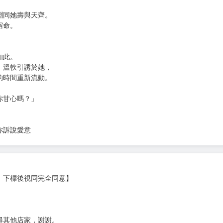
這樣嬌滴滴的姑娘！」
燃起一盞鬼燈：「讓我來看看誰敢欺負我們家段將軍，段小狐狸？」
。
年漫長的生命中，記住他的名字。
淵同她壽與天齊。
宿命。
如此。
、溫軟引誘於她，
的時間重新流動。
你甘心嗎？」