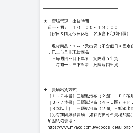
［日本精品］
◆日本精品單筆滿NT$4,000須先支付 10% 
待買家收到訂單商品，確認品項數量無誤，並確
訂金金額將退回至買動漫錢包。
◆日本精品為受注代購性質，結單後恕無法取消
◆日本精品圖像僅供參考，設計及式樣請以實際
◆日本精品的標題月份是日本上市時間，不等於
約發售後1個月-2個月抵台。
◆如遇缺貨或砍單，將另行通知並取消訂單，敬
━━━━━━━━━━━━━━━━━━
★ 賣場營運、出貨時間
週一～週五 １０：００～１９：００
（假日＆國定假日休息，客服會不定時回覆）
．現貨商品：１～２天出貨（不含假日＆國定
．已上市且非現貨商品：
－每週四～日下單者，於隔週五出貨
－每週一～三下單者，於隔週四出貨