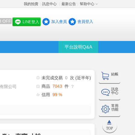
我的拍賣
訊息中心
最新公告
幫助中心
│
│
│
8 OFF
加入會員
會員登入
LINE登入
平台說明Q&A
結帳
未完成交易
0
次 (近半年)
商品
7043
件
有限公司
❔
訊息
中心
信用
99
%
常用
功能
TOP