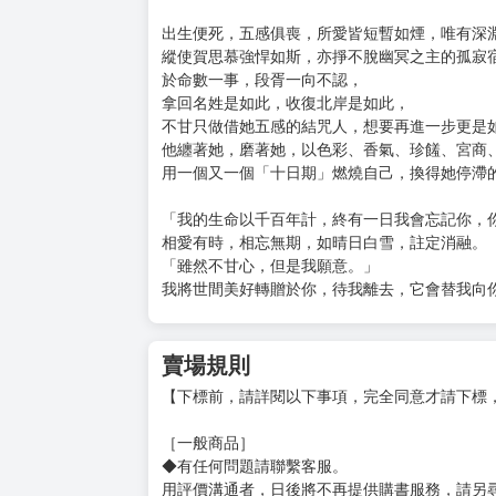
——你們整天打打殺殺，好可怕哦
暗戀小將軍的女武將氣道：「段哥哥才不喜歡你
賀思慕一偏頭：「是麼？」
某日少年將軍在戰場上馬失前蹄，被人陰了。
肩不能挑於不能提見血就暈的賀思慕鬆鬆筋骨，
段胥想過，他不該去招惹鬼王。
他花了好幾個月的時間才知道她的真名叫賀思慕
但是或許他用一生的時間，都不能讓她在她四百
「我叫段胥，封狼居胥的胥。」
出生便死，五感俱喪，所愛皆短暫如煙，唯有深
縱使賀思慕強悍如斯，亦掙不脫幽冥之主的孤寂
於命數一事，段胥一向不認，
拿回名姓是如此，收復北岸是如此，
不甘只做借她五感的結咒人，想要再進一步更是
他纏著她，磨著她，以色彩、香氣、珍饈、宮商
用一個又一個「十日期」燃燒自己，換得她停滯
「我的生命以千百年計，終有一日我會忘記你，
相愛有時，相忘無期，如晴日白雪，註定消融。
「雖然不甘心，但是我願意。」