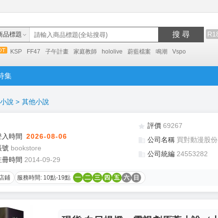
搜 尋
R1
商品標題
KSP
FF47
子午計畫
家庭教師
hololive
蔚藍檔案
鳴潮
Vspo
特集
小說
>
其他小說
評價
69267
登入時間
2026-08-06
公司名稱
買對動漫股份
帳號
bookstore
公司統編
24553282
註冊時間
2014-09-29
店鋪
服務時間: 10點-19點
一
二
三
四
五
六
日