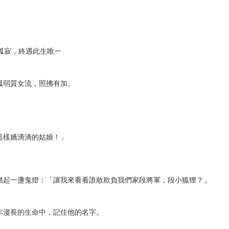
次 未完成交易≦1次 （近半年）
年孤寂，終遇此生唯一
孤弱質女流，照拂有加。