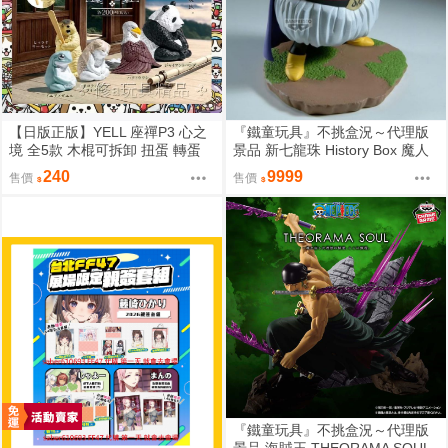
【日版正版】YELL 座禪P3 心之
『鐵童玩具』不挑盒況～代理版
境 全5款 木棍可拆卸 扭蛋 轉蛋
景品 新七龍珠 History Box 魔人
布歐 約11cm 718778
240
9999
售價
售價
『鐵童玩具』不挑盒況～代理版