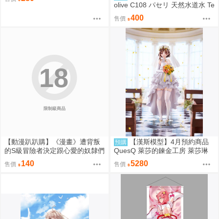
青文
olive C108 パセリ 天然水道水 Te
nnenSuidousui27 雨海ルカ
400
售價
18
限制級商品
【動漫趴趴購】《漫畫》遭背叛
【漢斯模型】4月預約商品
預購
的S級冒險者決定跟心愛的奴隸們
QuesQ 萊莎的鍊金工房 萊莎琳
組成奴隸後宮公會 ８．柊咲．青
斯托特 婚紗禮服 婚禮Style 1/7 1
140
5280
售價
售價
文
111