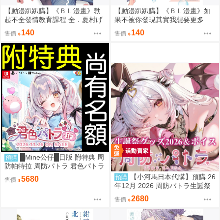
【動漫趴趴購】《ＢＬ漫畫》勃
【動漫趴趴購】《ＢＬ漫畫》如
起不全發情教育課程 全．夏村げ
果不被你發現其實我想要更多
っし．青文
全．夏村げっし．青文
140
140
售價
售價
█Mine公仔█日版 附特典 周
預購
防帕特拉 周防パトラ 君色パトラ
IF 完全生産限定版 戀愛冒險遊戲
【小河馬日本代購】預購 26
預購
5680
售價
PC B7145
年12月 2026 周防パトラ生誕祭
商品
2680
售價