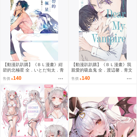
【動漫趴趴購】《ＢＬ漫畫》紺
【動漫趴趴購】《ＢＬ漫畫》我
碧的北極星 全．いとだ旬太．青
親愛的吸血鬼 全．渡辺馨．青文
文
140
140
售價
售價