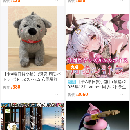
135
380
售價
售價
免運
【卡A嚕日貨小舖】(現貨)周防パ
トラ パトラのいっぬ 布偶吊飾
【卡A嚕日貨小舖】(預購) 2
預購
026年12月 Vtuber 周防パトラ生
380
售價
誕祭グッズ
2660
售價