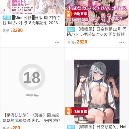
█Mine公仔█日版 周防帕特
預購
拉 周防パトラ 8周年記念 2026
八週年 紀念 抱枕套 等身大 枕頭
【噗噗屋】日空預購12月 周
預購
3290
售價
套 B7144
防パトラ生誕祭グッズ 周防帕特
拉 Patra
2820
售價
18
限制級商品
【動漫趴趴購】《漫畫》因為親
妹妹對我很冷淡 所以只好內射她
的好朋友 全．あきさかやもか．
【噗噗屋】日空預購9月 Hol
預購
280
售價