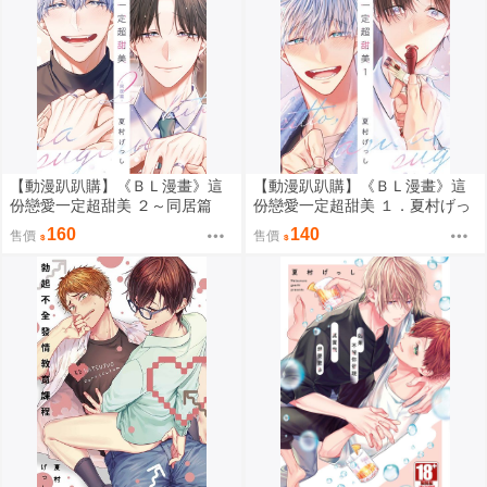
【動漫趴趴購】《ＢＬ漫畫》這
【動漫趴趴購】《ＢＬ漫畫》這
份戀愛一定超甜美 ２～同居篇
份戀愛一定超甜美 １．夏村げっ
～．夏村げっし．青文
し．青文
160
140
售價
售價