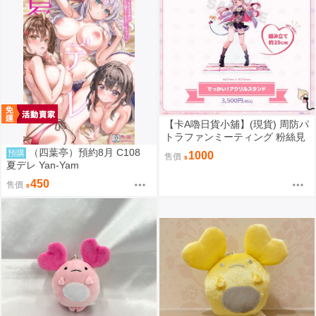
【卡A嚕日貨小舖】(現貨) 周防パ
トラファンミーティング 粉絲見
面會『パトラのわんちゃん大集
（四葉亭）預約8月 C108
預購
1000
售價
合』でっかい！！アクリルスタ
夏デレ Yan-Yam
ンド 壓克力立牌 藤真拓哉先生ve
450
售價
r