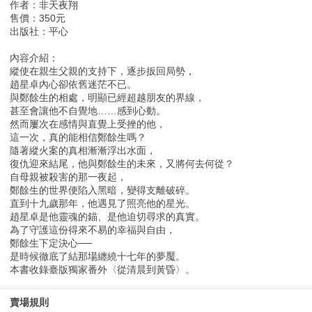
作者：非天夜翔
售價：350元
出版社：平心
內容介紹：
縱使在親生父親的支持下，逐步扳回局勢，
趙星卓內心卻依舊迷茫不已。
與鄭餘生的相處，明顯已經超越朋友的界線，
甚至會讓他不自覺地……感到心動。
然而屢次在感情與直覺上受挫的他，
這一次，真的能相信鄭餘生嗎？
隨著縱火案的真相漸漸浮出水面，
復仇迎來結尾，他與鄭餘生的未來，又將何去何從？
自母親被殺害的那一夜起，
鄭餘生的世界便陷入黑暗，變得支離破碎。
直到十九歲那年，他遇見了照亮他的星光。
趙星卓是他靈魂的錨、是他迫切尋求的真實。
為了守護這份得來不易的幸福與自由，
鄭餘生下定決心──
是時候徹底了結那場纏繞十七年的夢魘。
本書收錄臺版獨家番外〈從清晨到黃昏〉。
賣場規則