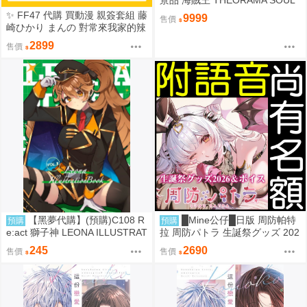
景品 海賊王 THEORAMA SOUL
索隆 約21cm 718891
✨ FF47 代購 買動漫 親簽套組 藤
9999
售價
崎ひかり まんの 對常來我家的辣
妹為所欲為 しゃよー 鄉下大概只
2899
售價
有這種娛樂了 一宮夕羽 兩情相悅
的巨乳青梅竹馬被不良少年睡走
的七天七夜 在那之後 うさぎなご
む 黃昏的娼女精靈 トモゼロ 乖
巧的她 なかじまゆか 授精專家
盲抽色紙
【黑夢代購】(預購)C108 R
█Mine公仔█日版 周防帕特
預購
預購
e:act 獅子神 LEONA ILLUSTRAT
拉 周防パトラ 生誕祭グッズ 202
ION BOOK vol.3 社團名:睡眠第
6 誕生日記念 生日紀念套組 B71
245
2690
售價
售價
一 繪師: 佑希
46