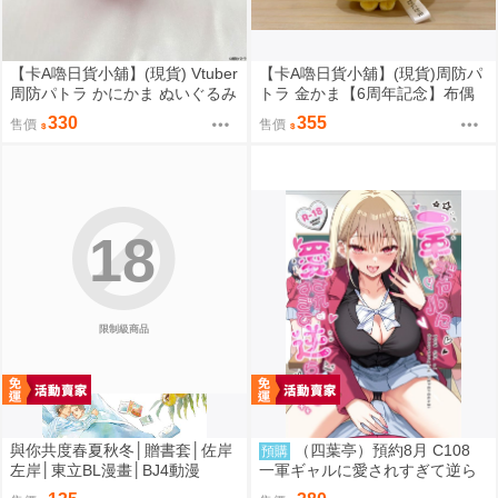
【卡A嚕日貨小舖】(現貨) Vtuber
【卡A嚕日貨小舖】(現貨)周防パ
周防パトラ かにかま ぬいぐるみ
トラ 金かま【6周年記念】布偶
キーホルダー 布偶鑰匙圈
吊飾
330
355
售價
售價
18
限制級商品
與你共度春夏秋冬│贈書套│佐岸
（四葉亭）預約8月 C108
預購
左岸│東立BL漫畫│BJ4動漫
一軍ギャルに愛されすぎて逆ら
えない 伊倉ナギサ