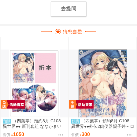
去提問
猜您喜歡
（四葉亭）預約8月 C108
（四葉亭）預約8月 C108
預購
預購
異世界●● 新刊套組 ななかまい
異世界●●外伝2肉便器親子丼～ロ
イヤルの家系を添えて～ ななか
1050
300
售價
售價