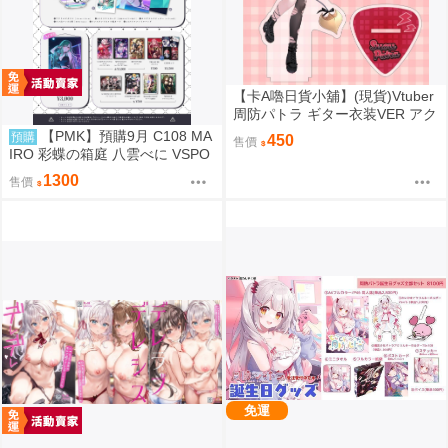
【卡A嚕日貨小舖】(現貨)Vtuber
周防パトラ ギター衣装VER アク
リルスタンド 壓克力立牌
【PMK】預購9月 C108 MA
預購
450
售價
IRO 彩蝶の箱庭 八雲べに VSPO
1300
售價
免運