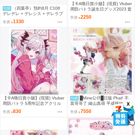
【卡A嚕日貨小舖】(現貨) Vtuber
（四葉亭）預約8月 C108
預購
周防パトラ誕生日グッズ2023 套
デレデレ + デレシス + デレラブ
組
2250
售價
3冊套組 附資料夾 Yan-Yam
1330
售價
【卡A嚕日貨小舖】(現貨) Vtuber
█Mine公仔█日版 Phat! 不
預購
周防パトラ 5周年記念アクリル
當哥哥了 緒山真尋 平成辣妹 1/6
X
ボード 壓克力立板
PVC D9282
830
7550
售價
售價