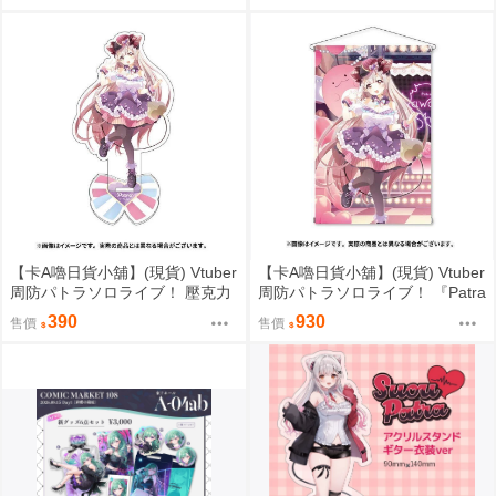
まい
【卡A嚕日貨小舖】(現貨) Vtuber
【卡A嚕日貨小舖】(現貨) Vtuber
周防パトラソロライブ！ 壓克力
周防パトラソロライブ！ 『Patra
立牌
Suou Sololive kawaii holic shibu
390
930
售價
售價
ya”』 B2掛軸