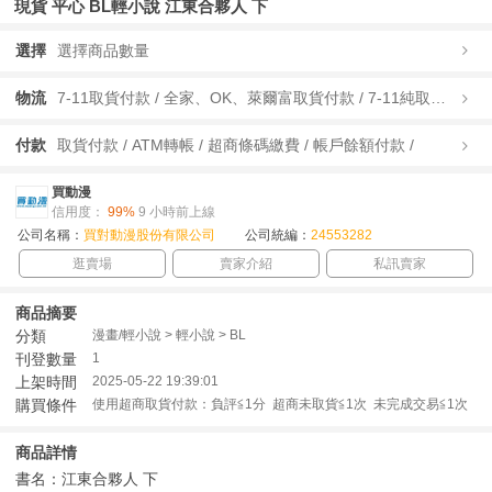
現貨 平心 BL輕小說 江東合夥人 下
選擇
選擇商品數量
物流
7-11取貨付款 / 全家、OK、萊爾富取貨付款 / 7-11純取貨 / 全家、OK、萊爾富純取貨 / 宅配/快遞 /
付款
取貨付款 / ATM轉帳 / 超商條碼繳費 / 帳戶餘額付款 /
買動漫
信用度：
99%
9 小時前上線
公司名稱：
買對動漫股份有限公司
公司統編：
24553282
逛賣場
賣家介紹
私訊賣家
商品摘要
分類
漫畫/輕小說 > 輕小說 > BL
刊登數量
1
上架時間
2025-05-22 19:39:01
購買條件
使用超商取貨付款：負評≦1分 超商未取貨≦1次 未完成交易≦1次
商品詳情
書名：江東合夥人 下