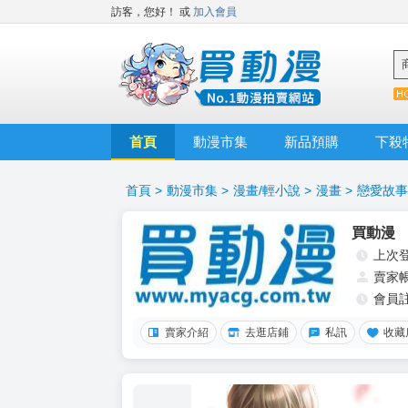
訪客，您好！
或
加入會員
首頁
動漫市集
新品預購
下殺
首頁
>
動漫市集
>
漫畫/輕小說
>
漫畫
>
戀愛故事
買動漫
上次
賣家
會員
賣家介紹
去逛店鋪
私訊
收藏