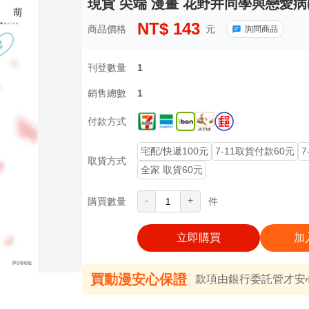
現貨 尖端 漫畫 花野井同學與戀愛病(
NT$
143
商品價格
元
詢問商品
刊登數量
1
銷售總數
1
付款方式
宅配/快遞100元
7-11取貨付款60元
7
取貨方式
全家 取貨60元
-
+
購買數量
件
立即購買
加
買動漫安心保證
款項由銀行委託管才安心 