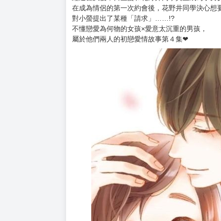
購買評價限制
使用超商取貨付款：負評≦1分 超商未取貨≦1
市價: 150元
♦不懂戀愛的女孩子×愛意過度濃重的男孩子的純
♦第45屆講談社少女漫畫獎得獎作品✓
♦花澤香菜、小林千晃領銜主演，2024年4月必看
「謝謝你，總是帶給我非常多幸福。」
經過嘗試後，日生螢和花野井同學真正成為了男
在成為情侶的第一次約會後，花野井同學決心想
對小螢提出了某種「請求」……!?
不懂戀愛為何物的女孩×愛意太沉重的男孩，
屬於他們兩人的初戀愛情故事第４集❤