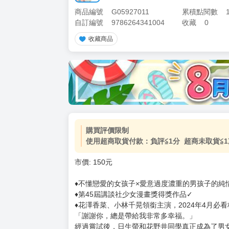
商品編號
G05927011
累積點閱數
自訂編號
9786264341004
收藏
0
收藏商品
加價購
( 共
1
件商品 )
(加購品) 買動漫★《$15元-
-
+