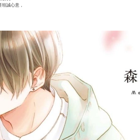
次 未完成交易≦1次 （近半年）
情初戀浪漫故事♥
校園甜戀動畫!!
女朋友❤
要坦誠心意，