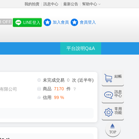
我的拍賣
訊息中心
最新公告
幫助中心
│
│
│
8 OFF
加入會員
會員登入
LINE登入
平台說明Q&A
結帳
未完成交易
0
次 (近半年)
商品
7170
件
有限公司
❔
訊息
中心
信用
99
%
常用
功能
TOP