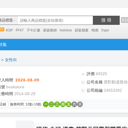
搜 尋
R1
商品標題
KSP
FF47
子午計畫
家庭教師
hololive
蔚藍檔案
鳴潮
Vspo
特集
>
女性向
評價
69325
登入時間
2026-08-09
公司名稱
買對動漫股份
帳號
bookstore
公司統編
24553282
註冊時間
2014-09-29
店鋪
服務時間: 10點-19點
一
二
三
四
五
六
日