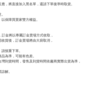
尋其他店家，謝謝。
變動，一旦收到就會盡快寄出。
到齊後一起發貨。
品為主。
反應，逾期不受理。
反應，將直接加入黑名單，還請下單後準時取貨。
意。
，以保障買賣家雙方權益。
訂金，訂金將以專屬訂金賣場方式收取，
認收貨後，訂金賣場將由大廚取消，
，請慎重下單。
商品為準，可能有色差。