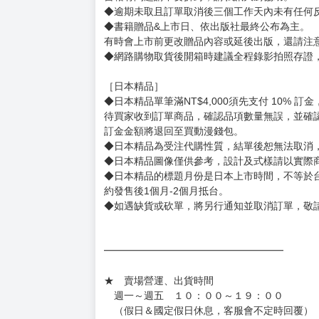
［一般商品］
◆有任何問題請聯繫客服。
用評價溝通者，日後將不再提供購書服務，請另
◆預購商品的出貨時間依出版社供貨情形會有所
◆不同月份商品可一起結帳，等訂單內所有商品
◆預購商品皆無現貨，商品圖為示意圖，請以實
◆商品如有缺件、瑕疵，請務必取貨3日內留言
◆書籍拆封無法更換及退貨(內頁印刷瑕疵例外)
書籍有問題請不要拆封，請私訊大廚協助。
◆逾期未取且訂單取消後三個工作天內未有任何
◆書籍贈品&上市日、依出版社最終公布為主。
有時會上市前更改贈品內容或延後出版，還請注
◆網路購物取貨後開箱時建議全程錄影拍照存證
［日本精品］
◆日本精品單筆滿NT$4,000須先支付 10% 
待買家收到訂單商品，確認品項數量無誤，並確
訂金金額將退回至買動漫錢包。
◆日本精品為受注代購性質，結單後恕無法取消
◆日本精品圖像僅供參考，設計及式樣請以實際