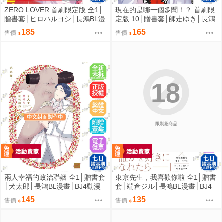
ZERO LOVER 首刷限定版 全1│
現在的是哪一個多聞！？ 首刷限
贈書套│ヒロハルヨシ│長鴻BL漫
定版 10│贈書套│師走ゆき│長鴻
畫│BJ4動漫
漫畫│BJ4動漫
185
165
售價
售價
18
限制級商品
兩人幸福的政治聯姻 全1│贈書套
東京先生，我喜歡你啦 全1│贈書
│犬太郎│長鴻BL漫畫│BJ4動漫
套│端倉ジル│長鴻BL漫畫│BJ4
動漫
145
135
售價
售價