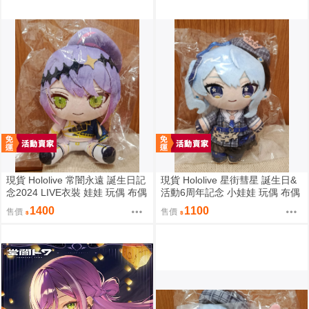
現貨 Hololive 常闇永遠 誕生日記
現貨 Hololive 星街彗星 誕生日&
念2024 LIVE衣裝 娃娃 玩偶 布偶
活動6周年記念 小娃娃 玩偶 布偶
常闇トワトワ様ぬいぐるみ BYラ
吊飾 星街すいせい おでかけすい
1400
1100
售價
售價
イブ衣装
ちゃんぬいぐるみ