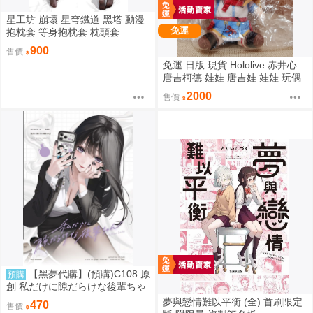
星工坊 崩壞 星穹鐵道 黑塔 動漫
免運
抱枕套 等身抱枕套 枕頭套
900
售價
免運 日版 現貨 Hololive 赤井心
唐吉柯德 娃娃 唐吉娃 娃娃 玩偶
ドン・キホーテ もちどる 赤井は
2000
售價
あと
【黑夢代購】(預購)C108 原
預購
創 私だけに隙だらけな後輩ちゃ
ん 社團名:saeu 繪師:saeu
夢與戀情難以平衡 (全) 首刷限定
470
售價