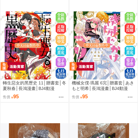
動漫
轉生惡女的黑歷史 11│贈書套│冬
機械女僕‧瑪麗 6完│贈書套│あき
夏秋春│長鴻漫畫│BJ4動漫
もと明希│長鴻漫畫│BJ4動漫
95
95
售價
售價