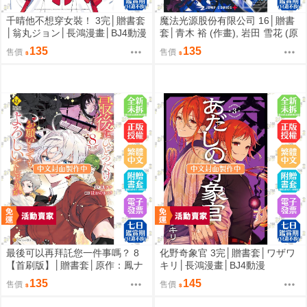
千晴他不想穿女裝！ 3完│贈書套
魔法光源股份有限公司 16│贈書
│翁丸ジョン│長鴻漫畫│BJ4動漫
套│青木 裕 (作畫), 岩田 雪花 (原
作)│長鴻漫畫│BJ4動漫
135
135
售價
售價
最後可以再拜託您一件事嗎？ 8
化野奇象官 3完│贈書套│ワザワ
【首刷版】│贈書套│原作：鳳ナ
キリ│長鴻漫畫│BJ4動漫
ナ漫畫：ほおのきソラ│長鴻漫畫
135
145
售價
售價
│BJ4動漫