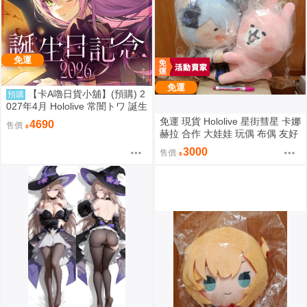
免運
免運
【卡A嚕日貨小舖】(預購) 2
預購
027年4月 Hololive 常闇トワ 誕生
日記念2026
免運 現貨 Hololive 星街彗星 卡娜
4690
售價
赫拉 合作 大娃娃 玩偶 布偶 友好
抱抱大娃娃 星街すいせい カナヘ
3000
售價
イの小動物 なかよしハグぬいぐ
るみ