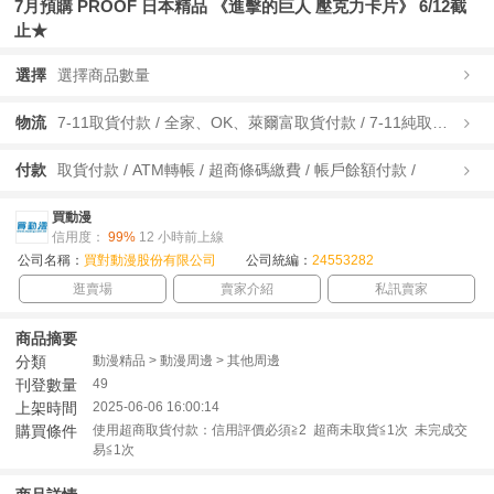
7月預購 PROOF 日本精品 《進擊的巨人 壓克力卡片》 6/12截
止★
選擇
選擇商品數量
物流
7-11取貨付款 / 全家、OK、萊爾富取貨付款 / 7-11純取貨 / 全家、OK、萊爾富純取貨 / 宅配/快遞 /
付款
取貨付款 / ATM轉帳 / 超商條碼繳費 / 帳戶餘額付款 /
買動漫
信用度：
99%
12 小時前上線
公司名稱：
買對動漫股份有限公司
公司統編：
24553282
逛賣場
賣家介紹
私訊賣家
商品摘要
分類
動漫精品 > 動漫周邊 > 其他周邊
刊登數量
49
上架時間
2025-06-06 16:00:14
購買條件
使用超商取貨付款：信用評價必須≧2 超商未取貨≦1次 未完成交
易≦1次