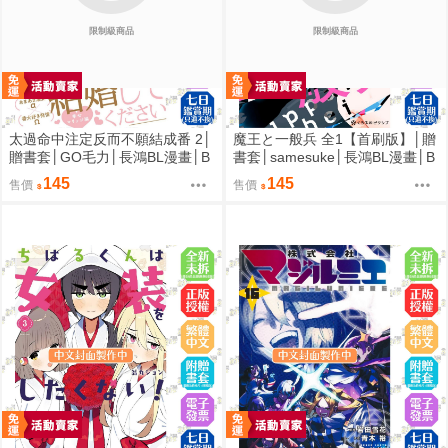
限制級商品
限制級商品
太過命中注定反而不願結成番 2│
魔王と一般兵 全1【首刷版】│贈
贈書套│GO毛力│長鴻BL漫畫│B
書套│samesuke│長鴻BL漫畫│B
J4動漫
J4動漫
145
145
售價
售價