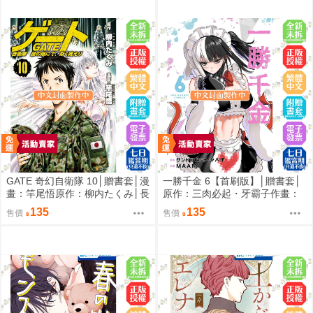
GATE 奇幻自衛隊 10│贈書套│漫
一勝千金 6【首刷版】│贈書套│
畫：竿尾悟原作：柳内たくみ│長
原作：三肉必起・牙霸子作畫：
鴻漫畫│BJ4動漫
MAAM│長鴻漫畫│BJ4動漫
135
135
售價
售價