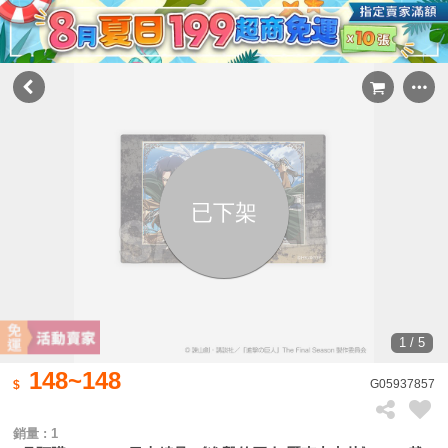
已下架
1 / 5
148~148
G05937857
銷量 : 1