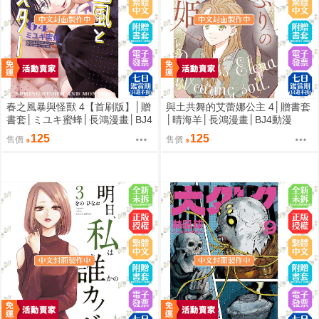
春之風暴與怪獸 4【首刷版】│贈
與土共舞的艾蕾娜公主 4│贈書套
書套│ミユキ蜜蜂│長鴻漫畫│BJ4
│晴海羊│長鴻漫畫│BJ4動漫
動漫
125
125
售價
售價