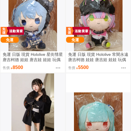
免運
免運
免運 日版 現貨 Hololive 星街彗星
免運 日版 現貨 Hololive 常闇永遠
唐吉柯德 娃娃 唐吉娃 娃娃 玩偶
唐吉柯德 娃娃 唐吉娃 娃娃 玩偶
ドン・キホーテ もちどる 星街す
ドン・キホーテ もちどる 常闇ト
8500
5500
售價
售價
いせい
ワ