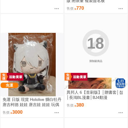
版 附限量 複製簽名板
770
售價
18
限制級商品
免運
異邦人 6【首刷版】│贈書套│첩
│長鴻BL漫畫│BJ4動漫
免運 日版 現貨 Hololive 獅白牡丹
唐吉柯德 娃娃 唐吉娃 娃娃 玩偶
380
售價
ドン・キホーテ もちどる 獅白ぼ
3000
售價
たん