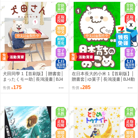
X
犬田同學 1【首刷版】│贈書套│
在日本長大的小米 1【首刷版】│
まったくモー助│長鴻漫畫│BJ4
贈書套│ゆ菓子│長鴻漫畫│BJ4動
動漫
漫
175
285
售價
售價