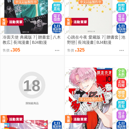
冷面天使 典藏版 7│贈書套│八木
心跳在今夜 愛藏版 7│贈書套│池
教広│長鴻漫畫│BJ4動漫
野戀│長鴻漫畫│BJ4動漫
305
325
售價
售價
18
限制級商品