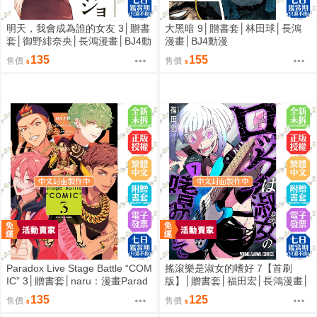
明天，我會成為誰的女友 3│贈書
大黑暗 9│贈書套│林田球│長鴻
套│御野緋奈央│長鴻漫畫│BJ4動
漫畫│BJ4動漫
漫
135
155
售價
售價
Paradox Live Stage Battle “COM
搖滾樂是淑女的嗜好 7【首刷
IC” 3│贈書套│naru：漫畫Parad
版】│贈書套│福田宏│長鴻漫畫│
ox Live：原作avex pictures,ジー
BJ4動漫
135
125
售價
售價
クレスト：監修│長鴻漫畫│BJ4