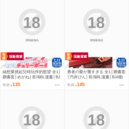
18
18
限制級商品
限制級商品
紬想要挑起兒時玩伴的慾望 全1│
勇者の愛が重すぎる 全1│贈書套
贈書套│めがね│長鴻BL漫畫│BJ
│円井ぴん│長鴻BL漫畫│BJ4動
4動漫
漫
135
145
售價
售價
18
18