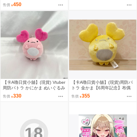
ンド 壓克力立牌 藤真拓哉先生ve
450
售價
r
【卡A嚕日貨小舖】(現貨) Vtuber
【卡A嚕日貨小舖】(現貨)周防パ
周防パトラ かにかま ぬいぐるみ
トラ 金かま【6周年記念】布偶
キーホルダー 布偶鑰匙圈
吊飾
330
355
售價
售價
18