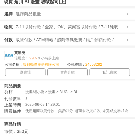
現貨 角川 BL漫畫 啵啵起司(上)
選擇
選擇商品數量
物流
7-11取貨付款 / 全家、OK、萊爾富取貨付款 / 7-11純取貨 / 全家、OK、萊爾富純取貨 / 宅配/快遞 /
付款
取貨付款 / ATM轉帳 / 超商條碼繳費 / 帳戶餘額付款 /
買動漫
信用度：
99%
9 小時前上線
公司名稱：
買對動漫股份有限公司
公司統編：
24553282
逛賣場
賣家介紹
私訊賣家
商品摘要
分類
漫畫/輕小說 > 漫畫 > BL/GL > BL
刊登數量
1
上架時間
2025-06-09 14:39:01
購買條件
使用超商取貨付款：負評≦1分 超商未取貨≦1次 未完成交易≦1次
商品詳情
市價：350元