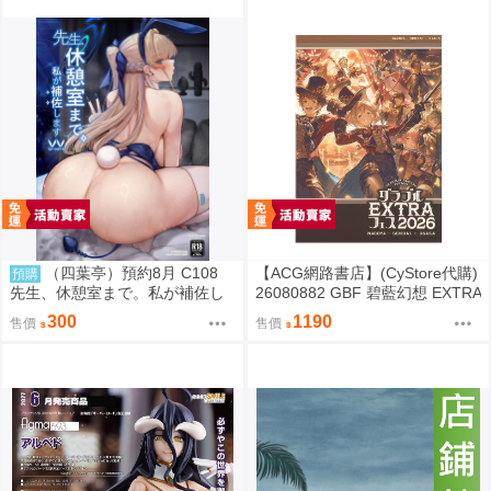
（四葉亭）預約8月 C108
【ACG網路書店】(CyStore代購)
預購
先生、休憩室まで。私が補佐し
26080882 GBF 碧藍幻想 EXTRA
ますVV かのぱん
Fes 2026 場刊 附:序號
300
1190
售價
售價