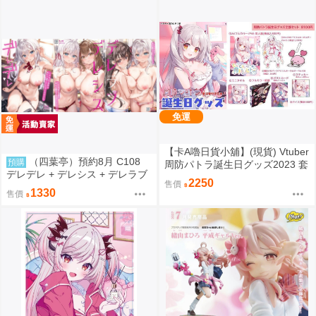
免運
【卡A嚕日貨小舖】(現貨) Vtuber
（四葉亭）預約8月 C108
預購
周防パトラ誕生日グッズ2023 套
デレデレ + デレシス + デレラブ
組
2250
售價
3冊套組 附資料夾 Yan-Yam
1330
售價