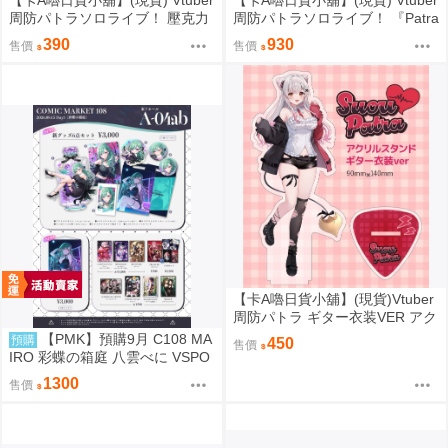
【卡A嚕日貨小舖】(現貨) Vtuber
【卡A嚕日貨小舖】(現貨) Vtuber
周防パトラソロライブ！ 壓克力
周防パトラソロライブ！ 『Patra
立牌
Suou Sololive kawaii holic shibu
390
930
售價
售價
ya”』 B2掛軸
【卡A嚕日貨小舖】(現貨)Vtuber
周防パトラ ギター衣装VER アク
リルスタンド 壓克力立牌
【PMK】預購9月 C108 MA
預購
450
售價
IRO 彩蝶の箱庭 八雲べに VSPO
1300
售價