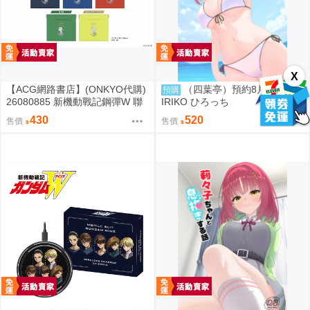
X
【ACG網路書店】(ONKYO代購)
（四葉亭）預約8月 C108 R
預購
26080885 新機動戰記鋼彈W 聯
IRIKO ひろっち
名耳機 收納包
430
520
售價
售價