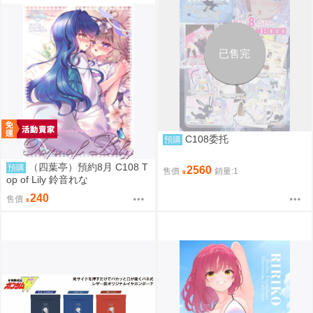
已售完
C108委托
預購
（四葉亭）預約8月 C108 T
預購
2560
售價
銷量:1
op of Lily 鈴音れな
240
售價