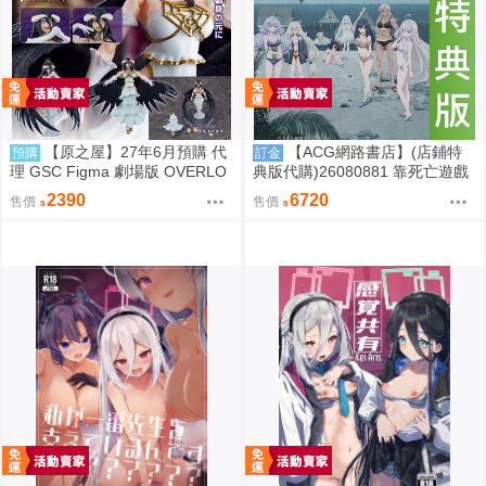
【原之屋】27年6月預購 代
【ACG網路書店】(店鋪特
預購
訂金
理 GSC Figma 劇場版 OVERLO
典版代購)26080881 靠死亡遊戲
RD 聖王國篇 雅兒貝德 0918
混飯吃。44:CLOUDY BEACH 藍
2390
6720
售價
售價
光BD 幽鬼抱枕套限定版