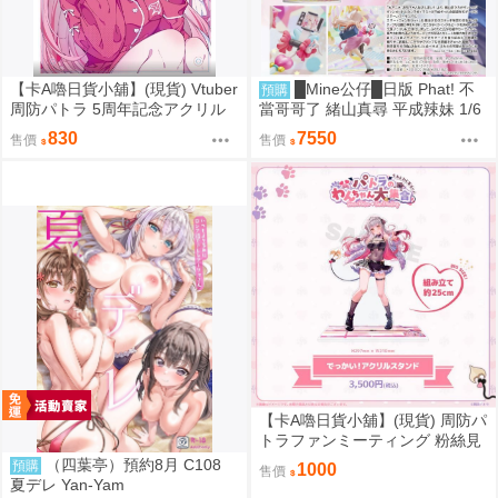
【卡A嚕日貨小舖】(現貨) Vtuber
█Mine公仔█日版 Phat! 不
預購
周防パトラ 5周年記念アクリル
當哥哥了 緒山真尋 平成辣妹 1/6
ボード 壓克力立板
PVC D9282
830
7550
售價
售價
【卡A嚕日貨小舖】(現貨) 周防パ
トラファンミーティング 粉絲見
面會『パトラのわんちゃん大集
（四葉亭）預約8月 C108
預購
1000
售價
合』でっかい！！アクリルスタ
夏デレ Yan-Yam