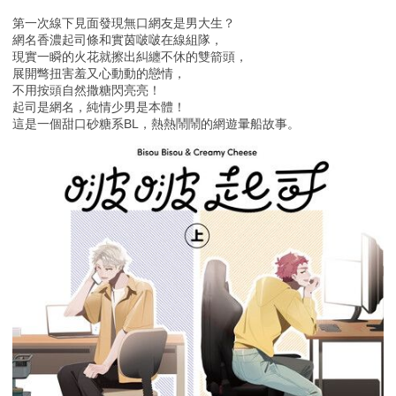
第一次線下見面發現無口網友是男大生？
網名香濃起司條和實茵啵啵在線組隊，
現實一瞬的火花就擦出糾纏不休的雙箭頭，
展開彆扭害羞又心動動的戀情，
不用按頭自然撒糖閃亮亮！
起司是網名，純情少男是本體！
這是一個甜口砂糖系BL，熱熱鬧鬧的網遊暈船故事。