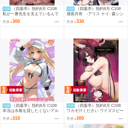
（四葉亭）預約8月 C108
（四葉亭）預約8月 C108
預購
預購
私が一番先生を支えているんで
感覚共有 -アリス ケイ- 森シン
すけど みどり
リスク
300
330
售價
售價
（四葉亭）預約8月 C108
（四葉亭）預約8月 C108
預購
預購
本当は水着を貸したくないアル
ワカモ汁ください ワイズスピー
キャスちゃん いのうえとみい
ク
310
300
售價
售價