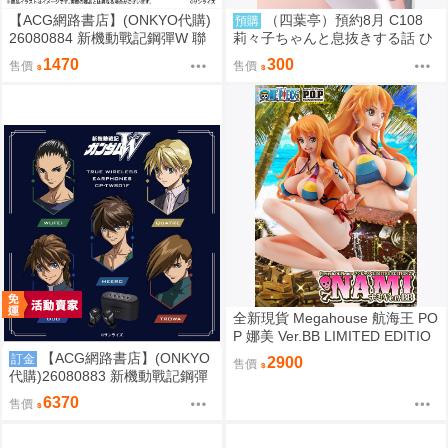
【ACG網路書店】(ONKYO代購)
（四葉亭）預約8月 C108
預購
26080884 新機動戰記鋼彈W 聯
莉々子ちゃんと息抜きする話 ひ
名耳機 專屬充電器
ろっち
1470
300
售價
售價
全新現貨 Megahouse 航海王 PO
P 娜美 Ver.BB LIMITED EDITIO
N PVC
【ACG網路書店】(ONKYO
訂金
2900
售價
代購)26080883 新機動戰記鋼彈
W 聯名耳機 CP-TWS01F
6370
售價