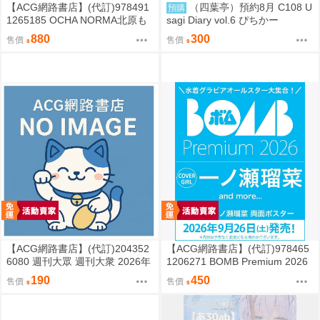
【ACG網路書店】(代訂)978491
（四葉亭）預約8月 C108 U
預購
1265185 OCHA NORMA北原も
sagi Diary vol.6 ぴちかー
も 寫真集「もももてぃーん。」
880
300
售價
售價
【ACG網路書店】(代訂)204352
【ACG網路書店】(代訂)978465
6080 週刊大眾 週刊大衆 2026年
1206271 BOMB Premium 2026
8月31日號 附:海報
封面:一ノ瀬瑠菜 附:雙面海報
190
450
售價
售價