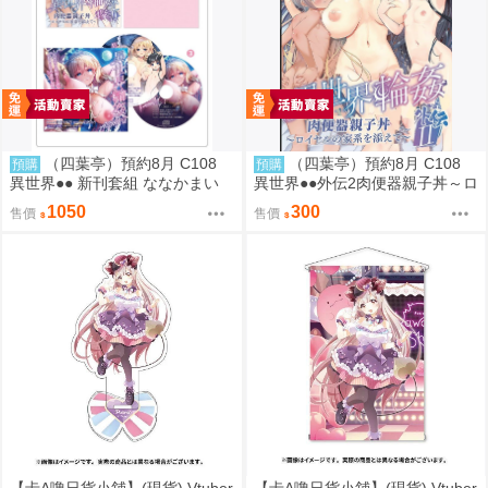
（四葉亭）預約8月 C108
（四葉亭）預約8月 C108
預購
預購
異世界●● 新刊套組 ななかまい
異世界●●外伝2肉便器親子丼～ロ
イヤルの家系を添えて～ ななか
1050
300
售價
售價
まい