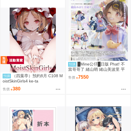
█Mine公仔█日版 Phat! 不
預購
當哥哥了 緒山哨 緒山美波里 平
成辣妹 1/6 PVC D9283
（四葉亭）預約8月 C108 M
預購
7550
售價
oistSkinGirls4 ke-ta
380
售價