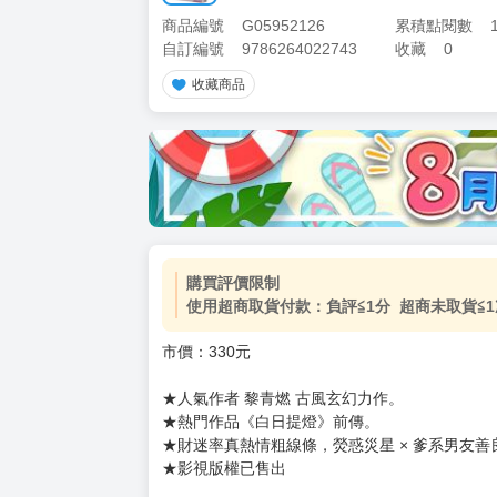
商品編號
G05952126
累積點閱數
自訂編號
9786264022743
收藏
0
收藏商品
購買評價限制
使用超商取貨付款：負評≦1分 超商未取貨≦1
市價：330元
★人氣作者 黎青燃 古風玄幻力作。
★熱門作品《白日提燈》前傳。
★財迷率真熱情粗線條，熒惑災星 × 爹系男友
★影視版權已售出