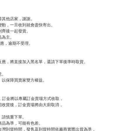
尋其他店家，謝謝。
變動，一旦收到就會盡快寄出。
到齊後一起發貨。
品為主。
反應，逾期不受理。
反應，將直接加入黑名單，還請下單後準時取貨。
意。
，以保障買賣家雙方權益。
訂金，訂金將以專屬訂金賣場方式收取，
認收貨後，訂金賣場將由大廚取消，
，請慎重下單。
商品為準，可能有色差。
台灣到貨時間，發售及到貨時間依廠商實際出貨為準，