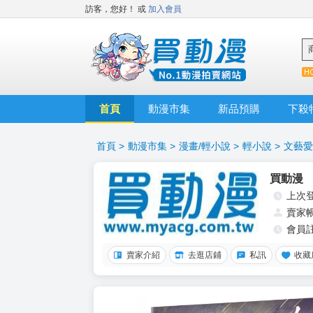
訪客，您好！
或
加入會員
首頁
動漫市集
新品預購
下殺
首頁
>
動漫市集
>
漫畫/輕小說
>
輕小說
>
文藝愛
買動漫
上次
賣家
會員
賣家介紹
去逛店鋪
私訊
收藏