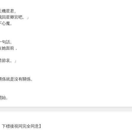
天機星君。
我回星卿宮吧。」
下心魔。
一句話。
在她面前，
請節哀。」
關係就是沒有關係。
開始。
，下標後視同完全同意】