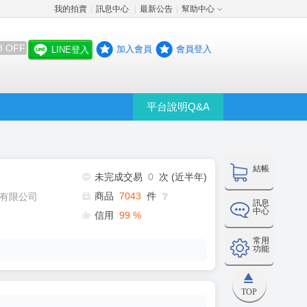
我的拍賣
訊息中心
最新公告
幫助中心
│
│
│
8 OFF
加入會員
會員登入
LINE登入
平台說明Q&A
結帳
未完成交易
0
次 (近半年)
商品
7043
件
有限公司
❔
訊息
中心
信用
99
%
常用
功能
TOP