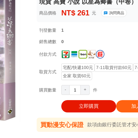
現貨 高寶 小說 以星為卿書（中卷）
NT$
261
商品價格
元
詢問商品
刊登數量
1
銷售總數
0
付款方式
宅配/快遞100元
7-11取貨付款60元
7
取貨方式
全家 取貨60元
-
+
購買數量
件
立即購買
加
買動漫安心保證
款項由銀行委託管才安心 