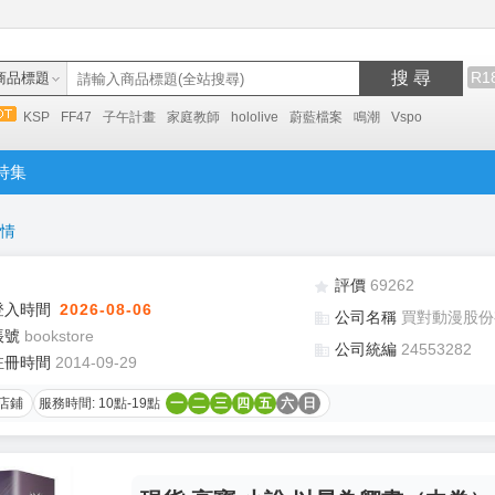
搜 尋
R1
商品標題
KSP
FF47
子午計畫
家庭教師
hololive
蔚藍檔案
鳴潮
Vspo
特集
情
評價
69262
登入時間
2026-08-06
公司名稱
買對動漫股份
帳號
bookstore
公司統編
24553282
註冊時間
2014-09-29
店鋪
服務時間: 10點-19點
一
二
三
四
五
六
日