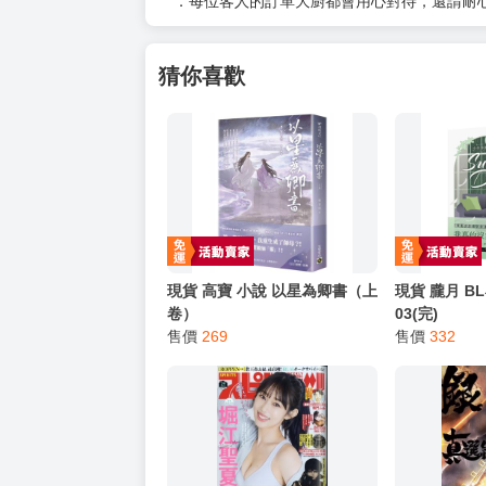
．每位客人的訂單大廚都會用心對待，還請耐
猜你喜歡
現貨 高寶 小說 以星為卿書（上
現貨 朧月 BL小
卷）
03(完)
售價
269
售價
332