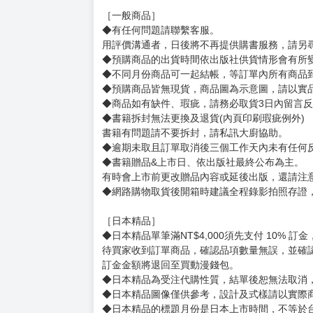
［一般商品］
◆有任何問題請聯繫客服。
用評價溝通者，日後將不再提供購書服務，請另
◆預購商品的出貨時間依出版社供貨情形會有所
◆不同月份商品可一起結帳，等訂單內所有商品
◆預購商品皆無現貨，商品圖為示意圖，請以實
◆商品如有缺件、瑕疵，請務必取貨3日內留言
◆書籍拆封無法更換及退貨(內頁印刷瑕疵例外)
書籍有問題請不要拆封，請私訊大廚協助。
◆逾期未取且訂單取消後三個工作天內未有任何
◆書籍贈品&上市日、依出版社最終公布為主。
有時會上市前更改贈品內容或延後出版，還請注
◆網路購物取貨後開箱時建議全程錄影拍照存證
［日本精品］
◆日本精品單筆滿NT$4,000須先支付 10% 
待買家收到訂單商品，確認品項數量無誤，並確
訂金金額將退回至買動漫錢包。
◆日本精品為受注代購性質，結單後恕無法取消
◆日本精品圖像僅供參考，設計及式樣請以實際
◆日本精品的標題月份是日本上市時間，不等於