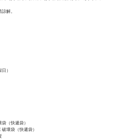
請諒解。
假日）
壞袋（快遞袋）
Ｅ破壞袋（快遞袋）
貨