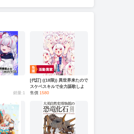
[代訂] ((18限)) 異世界来たので
スケベスキルで全力謳歌しよ
銷量:1
うと思う THE ANIMATION 第
售價
1580
6巻 日本蜜瓜 (日文DVD)