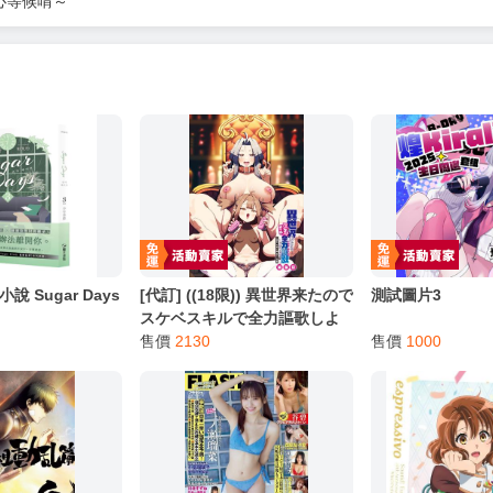
心等候唷～
說 Sugar Days
[代訂] ((18限)) 異世界来たので
測試圖片3
スケベスキルで全力謳歌しよ
うと思う THE ANIMATION 第
售價
2130
售價
1000
5巻 日本蜜瓜 (日文DVD)