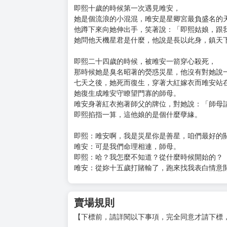
即熙十歲的時候第一次遇見雎安，
她是個流浪的小混混，雎安是星卿宮最負盛名的
他蹲下來向她伸出手，笑著說：「即熙姑娘，跟
她問他天機星君是什麼，他說是長以此身，鎮天
即熙二十四歲的時候，被雎安一箭穿心殺死，
那時候她是臭名昭著的熒惑災星，他沒有對她說
七天之後，她死而復生，穿著大紅嫁衣而雎安站
她復生成雎安守瞭望門寡的師母。
雎安身著紅衣抱著師父的牌位，對她說：「師母
即熙掐指一算，這他娘的是個什麼孽緣。
即熙：雎安啊，我是災星你是善星，咱們最好的
雎安：可是我們命理相連，師母。
即熙：哈？我怎麼不知道？從什麼時候開始的？
雎安：從妳十五歲打賭輸了，跑來找我表白情意
賣場規則
【下標前，請詳閱以下事項，完全同意才請下標