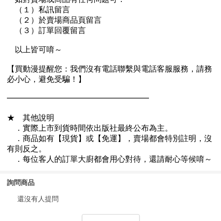
詢問商品
還沒有人提問