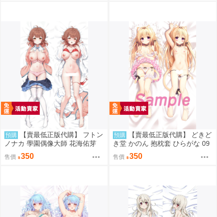
【賣最低正版代購】 フトン
【賣最低正版代購】 どきど
預購
預購
ノナカ 學園偶像大師 花海佑芽
き堂 かのん 抱枕套 ひらがな 09
抱枕套 Hectyne 0830
05
350
350
售價
售價