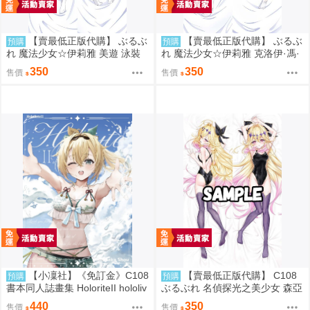
【賣最低正版代購】 ぶるぶ
【賣最低正版代購】 ぶるぶ
預購
預購
れ 魔法少女☆伊莉雅 美遊 泳裝
れ 魔法少女☆伊莉雅 克洛伊·馮·
抱枕套 藤川大智 0827
愛因茲貝倫 泳裝 抱枕套 藤川大
350
350
售價
售價
智 0827
【小凜社】《免訂金》C108
【賣最低正版代購】 C108
預購
預購
書本同人誌畫集 HoloriteII hololiv
ぶるぶれ 名偵探光之美少女 森亞
e 風真伊呂波
露露卡 競泳水着 抱枕套 由夜 08
440
350
售價
售價