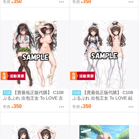
350
350
售價
售價
【賣最低正版代購】 C108
【賣最低正版代購】 C108
預購
預購
ぶるぶれ 出包王女 To LOVE 古
ぶるぶれ 出包王女 To LOVE 結
手川唯 制服 抱枕套 clear 0827
城美柑 女僕 抱枕套 lambda 082
350
350
售價
售價
7 預購