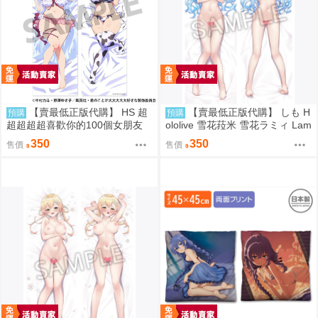
【賣最低正版代購】 HS 超
【賣最低正版代購】 しも H
預購
預購
超超超超喜歡你的100個女朋友
ololive 雪花菈米 雪花ラミィ Lam
花園羽香里 抱枕套 0828
y 復刻 全裸版 抱枕套 0831
350
350
售價
售價