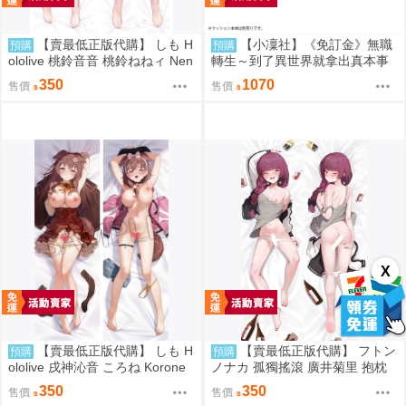
【賣最低正版代購】 しも H
【小凜社】《免訂金》無職
預購
預購
ololive 桃鈴音音 桃鈴ねねィ Nen
轉生～到了異世界就拿出真本事
e 復刻 加筆 全裸版 抱枕套 0831
洛琪希 ロキシー 雙面抱枕套
350
1070
售價
售價
X
【賣最低正版代購】 しも H
【賣最低正版代購】 フトン
預購
預購
ololive 戌神沁音 ころね Korone
ノナカ 孤獨搖滾 廣井菊里 抱枕
抱枕套 0831
套 0830
350
350
售價
售價