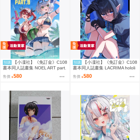
【小凜社】《免訂金》C108
【小凜社】《免訂金》C108
預購
預購
書本同人誌畫集 NOEL ART part.
書本同人誌畫集 LACRIMA hololi
8 hololive 白銀諾艾爾
ve 一伊那爾栖
580
580
售價
售價