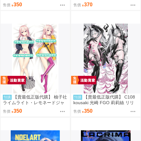
色闇影 小闇 抱枕套 lambda 082
live
350
370
售價
售價
7
【賣最低正版代購】 柚子社
【賣最低正版代購】 C108
預購
預購
ライムライト・レモネードジャ
kousaki 光崎 FGO 莉莉絲 リリ
ム オフィシャル 陽見恵凪 抱枕
ス 抱枕套 0816
350
350
售價
售價
套 0830