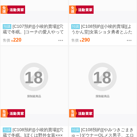
[C107預約][小竣的賣場][穴
[C108預約][小竣的賣場][よ
預購
預購
蔵で冬眠。]コーチの愛人やって
うかん堂]女装ショタ勇者とふた
るって本当ですか 同人誌id=342
なり僧侶 同人誌id=3783030
220
290
售價
售價
5212
18
18
限制級商品
限制級商品
[C108預約][小竣的賣場][穴
[C108預約][やみつきごまき
預購
預購
蔵で冬眠。]ぼくは野外女装×××
ゅ～]ダウナーOLメス男子、エロ