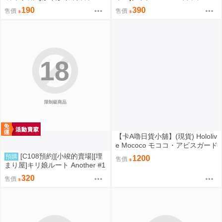
なんて…SWEET 同人誌id=3774
がり残業中。【特典付】 同人誌i
190
390
售價
售價
615
d=3735920
18
限制級商品
【卡A嚕日貨小舖】(現貨) Hololiv
e Mococo モココ・アビスガード
誕生日記念2024 ラフィアンぬい
[C108預約][小竣的賣場][埋
預購
1200
售價
ぐるみ ピンクver. 布偶
まり屋]キリ娘ルート Another #1
0 中編 ~浮気デート編~ 同人誌id
320
售價
=3764106