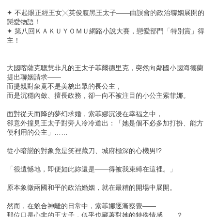
✦ 不起眼正經王女╳英俊腹黑王太子——由誤會的政治聯姻展開的
戀愛物語！
✦ 第八回ＫＡＫＵＹＯＭＵ網路小說大賽，戀愛部門「特別賞」得
主！
大國喀薩克聰慧非凡的王太子菲爾德里克，突然向鄰國小國海德蘭
提出聯姻請求——
而提親對象竟不是美貌出眾的長公主，
而是沉穩內斂、擅長政務，卻一向不被注目的小公主索菲娜。
面對從天而降的夢幻求婚，索菲娜沉浸在幸福之中，
卻意外撞見王太子對旁人冷冷道出：「她是個不必多加打扮、能方
便利用的公主」……
從小暗戀的對象竟是笑裡藏刀、城府極深的心機男!?
「很遺憾地，即便如此妳還是——得被我束縛在這裡。」
原本象徵兩國和平的政治婚姻，就在最糟的開場中展開。
然而，在貌合神離的日常中，索菲娜逐漸察覺——
那位口是心非的王太子，似乎也藏著對她的特殊情感……？