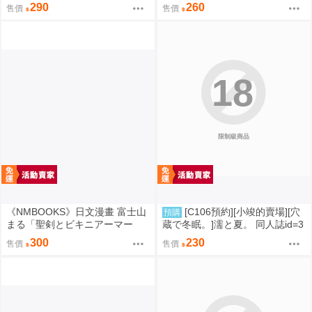
まぐわえば強くなれるって本当
奴らを最強スキルで支配する~
290
260
售價
售價
ですか？ (8)」
(1)」
18
限制級商品
《NMBOOKS》日文漫畫 富士山
[C106預約][小竣的賣場][穴
預購
まる「聖剣とビキニアーマー
蔵で冬眠。]濡と夏。 同人誌id=3
(1)」
181919
300
230
售價
售價