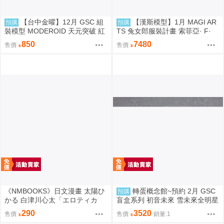
【台中金曜】12月 GSC 組
【漢斯模型】1月 MAGI AR
預購
預購
裝模型 MODEROID 天元突破 紅
TS 兔女郎服裝計畫 索菲亞· F·
蓮螺巖 紅蓮螺巖 再版 0904
希琳 機甲修女 亮色特別版 高峰N
850
7480
售價
售價
adare
《NMBOOKS》日文漫畫 太陽ひ
轉蛋概念館~預約 2月 GSC
預購
かる 白津川心太「エロティカ
盲盒系列 初音未來 雪未來全明星
ル・ウィザードと12人の花嫁
模型收藏 Vol.2 8入 超商付款免訂
290
3520
售價
售價
銷量:1
(4)」
金