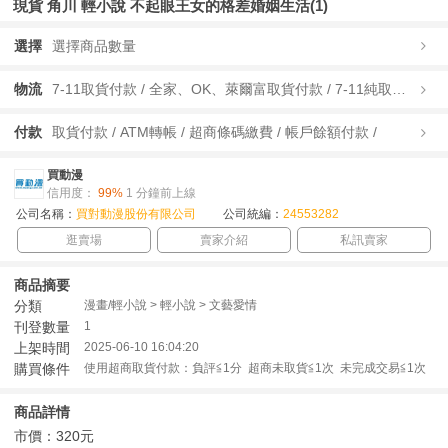
現貨 角川 輕小說 不起眼王女的格差婚姻生活(1)
選擇
選擇商品數量
物流
7-11取貨付款 / 全家、OK、萊爾富取貨付款 / 7-11純取貨 / 全家、OK、萊爾富純取貨 / 宅配/快遞 /
付款
取貨付款 / ATM轉帳 / 超商條碼繳費 / 帳戶餘額付款 /
買動漫
信用度：
99%
1 分鐘前上線
公司名稱：
買對動漫股份有限公司
公司統編：
24553282
逛賣場
賣家介紹
私訊賣家
商品摘要
分類
漫畫/輕小說 > 輕小說 > 文藝愛情
刊登數量
1
上架時間
2025-06-10 16:04:20
購買條件
使用超商取貨付款：負評≦1分 超商未取貨≦1次 未完成交易≦1次
商品詳情
市價：320元