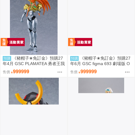
《豬帽子✬免訂金》預購27
《豬帽子✬免訂金》預購27
預購
預購
年4月 GSC PLAMATEA 勇者王我
年6月 GSC figma 693 劇場版 O
王凱牙 獅子王凱 0906
VERLORD 聖王國篇 雅兒貝德 0
999999
999999
售價
售價
913