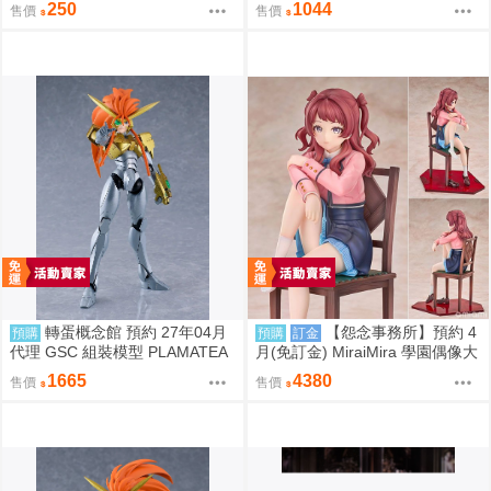
250
1044
售價
售價
手毬 / 學園偶像大師 / 全年齡 / 百
合ONLY ]
轉蛋概念館 預約 27年04月
【怨念事務所】預約 4
預購
預購
訂金
代理 GSC 組裝模型 PLAMATEA
月(免訂金) MiraiMira 學園偶像大
勇者王 獅子王凱 約16公分 免訂
師 花海咲季 雨後鳶尾花 特訓前V
1665
4380
售價
售價
金
er 1/7 0927