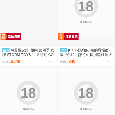
18
限制級商品
轉蛋概念館~預約 第四季 代
[C106預約][小竣的賣場][穴
預購
預購
理 STORM TOYS 1:12 可動 CO
蔵で冬眠。]ぼくの特別講師 同人
BRA 眼鏡蛇 超商付款免訂金
誌id=3056952
3040
240
售價
售價
18
18
限制級商品
限制級商品