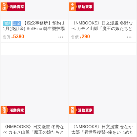
【怨念事務所】預約 1
《NMBOOKS》日文漫畫 冬野な
預購
訂金
1月(免訂金) BellFine 轉生競技場
べ カモメ山脈「魔王の娘たちと
瑪爾 巴洛克 1/6 0830
まぐわえば強くなれるって本当
5380
290
售價
售價
ですか？ (7)」
《NMBOOKS》日文漫畫 冬野な
《NMBOOKS》日文漫畫 せなか
べ カモメ山脈「魔王の娘たちと
太郎「異世界復讐~俺をいじめた