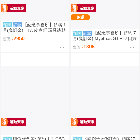
免運
【怨念事務所】預購 1
預購
訂金
月(免訂金) TTA 皮克斯 玩具總動
【怨念事務所】預約 7
預購
訂金
員 三眼怪 PERIHAPI! 靠肩小公仔
月(免訂金) Myethos Gift+ 明日方
2950
售價
集 中盒 0829
舟 純燼艾雅法拉 後來的故事Ver
1305
售價
1/8 1011
轉蛋概念館~預約 1月 GSC
《豬帽子✬免訂金》預購27
預購
預購