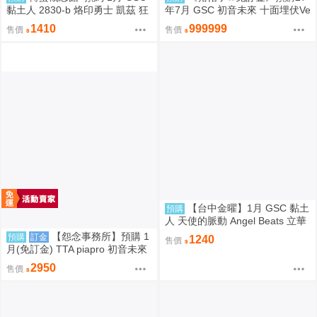
黏土人 2830-b 烙印勇士 凱茲 狂
年7月 GSC 初音未來 十面埋伏Ve
戰士鎧甲Ver. BLOOD EDITION
r 1/7 再販 0906
1410
999999
售價
售價
【台中金曜】1月 GSC 黏土
預購
人 天使的脈動 Angel Beats 立華
奏 再版 0904
【怨念事務所】預購 1
預購
訂金
1240
售價
月(免訂金) TTA piapro 初音未來
PERIHAPI! 換裝小公仔集2 中盒
2950
售價
0829