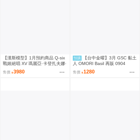
【漢斯模型】1月預約商品 Q-six
【台中金曜】3月 GSC 黏土
預購
戰姬絕唱 XV 瑪麗亞·卡登扎夫娜·
人 OMORI Basil 再販 0904
伊芙 通常版 油光版 1/7 PVC
3980
1280
售價
售價