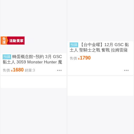
【台中金曜】12月 GSC 黏
預購
土人 聖騎士之戰 奮戰 拉姆雷薩
爾=瓦倫泰 再版 0904
轉蛋概念館~預約 3月 GSC
預購
1790
售價
黏土人 3059 Monster Hunter 魔
物獵人 火龍 雄火龍 超商付款免
1680
售價
銷量:3
訂金