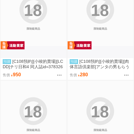
18
18
限制級商品
限制級商品
[C108預約][小竣的賣場][LC
[C108預約][小竣的賣場][肉
預購
預購
DD]チリ日和4 同人誌id=378326
体言語倶楽部]アンタの男もらう
2
わよ 同人誌id=3768124
950
280
售價
售價
18
18
限制級商品
限制級商品