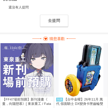
還沒有人提問
去提問
猜您喜歡
【FF47場前預購】新刊漫畫《
【台中金曜】26年11月 萬
預購
蔓，向陽戀慕》[ 東泉重工 / Fata
代 假面騎士 DX變身卡匣齒輪雙
aa / 美鈴x手毬 / 秦谷美鈴 / 月村
重版 0814