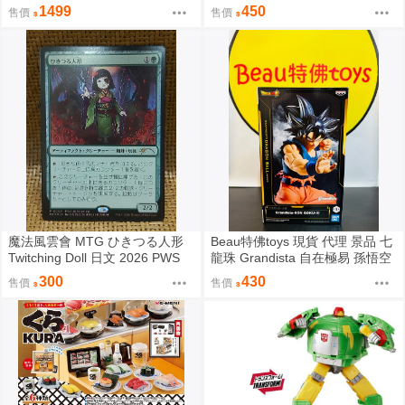
場景 中盒販售
mzi 音乃瀬奏 hololive
1499
450
售價
售價
魔法風雲會 MTG ひきつる人形
Beau特佛toys 現貨 代理 景品 七
Twitching Doll 日文 2026 PWS
龍珠 Grandista 自在極易 孫悟空
參加賞 Promo
0206
300
430
售價
售價