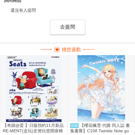
詢問商品
還沒有人提問
去提問
猜您喜歡
【奇蹟@蛋 】日版預約11月新品
【櫻花楓雪 代購 同人誌 畫
預購
RE-MENT(盒玩)史努比悠閒座椅
集畫冊】C108 Twinkle Note go