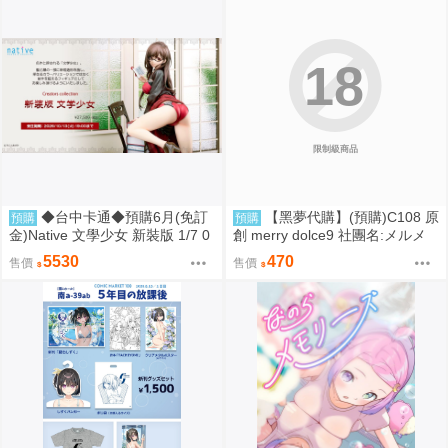
18
限制級商品
◆台中卡通◆預購6月(免訂
【黑夢代購】(預購)C108 原
預購
預購
金)Native 文學少女 新裝版 1/7 0
創 merry dolce9 社團名:メルメ
917
リー 繪師:三つ葉ちょこ
5530
470
售價
售價