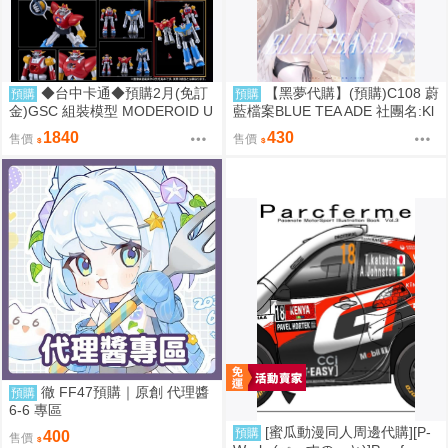
◆台中卡通◆預購2月(免訂
【黑夢代購】(預購)C108 蔚
預購
預購
金)GSC 組裝模型 MODEROID U
藍檔案BLUE TEA ADE 社團名:Kl
FO戰士阿波羅 大阿波羅 0906
ee-on 繪師:Klee-on
1840
430
售價
售價
徹 FF47預購｜原創 代理醬
預購
6-6 專區
[蜜瓜動漫同人周邊代購][P-
預購
400
售價