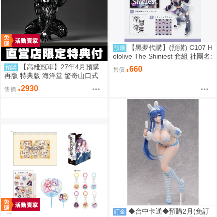
【黑夢代購】(預購) C107 H
預購
ololive The Shiniest 套組 社團名:
にゃろめのちゅーる 繪師:にゃろ
【高雄冠軍】27年4月預購
預購
660
售價
め
再版 特典版 海洋堂 驚奇山口式
黑色戰衣蜘蛛人 共生體蜘蛛人 免
2930
售價
訂金0928
◆台中卡通◆預購2月(免訂
訂金