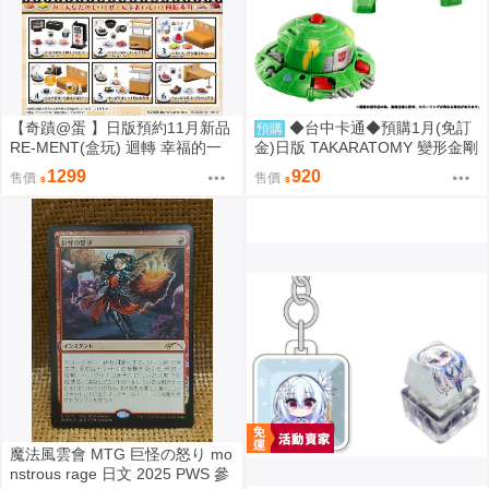
【奇蹟@蛋 】日版預約11月新品
◆台中卡通◆預購1月(免訂
預購
RE-MENT(盒玩) 迴轉 幸福的一
金)日版 TAKARATOMY 變形金剛
盤 藏壽司(全6種) 中盒販售
NL-06 地球火種 宇宙飛碟 Cosm
1299
920
售價
售價
os
魔法風雲會 MTG 巨怪の怒り mo
nstrous rage 日文 2025 PWS 參