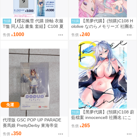
【櫻花楓雪 代購 掛軸 衣服
【黑夢代購】(預購)C108 H
預購
預購
T恤 同人誌 畫集 套組】C108 夏
ololive なのらメモリーズ 社團名:
色しずく カントク 監督 5年目の
たこあげ日和 繪師:たこあげ
1000
240
售價
售價
放課後
免運
【黑夢代購】(預購)C108 蔚
預購
藍檔案 innocence8 社團名:にこ
代理版 GSC POP UP PARADE
にこげんき 繪師:子野日
賽馬娘 PrettyDerby 東海帝皇
265
售價
350
售價