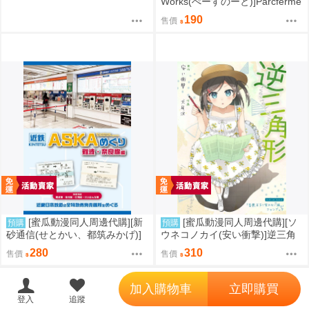
Works(ぺーすのーと)]Parcferme
Vol.3(同人誌)
190
售價
[蜜瓜動漫同人周邊代購][新
[蜜瓜動漫同人周邊代購][ソ
預購
預購
砂通信(せとかい、都筑みかげ)]
ウネコノカイ(安い衝撃)]逆三角
近鉄ASKAめぐり 難波・奈良線
形(同人誌)
280
310
售價
售價
編(同人誌)
';
加入購物車
立即購買
登入
追蹤