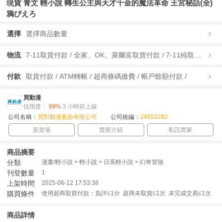
現貨 青文 輕小說 轉生公主與天才千金的魔法革命 王宮秘話(全)
鴉ぴえろ
選擇
選擇商品數量
物流
7-11取貨付款 / 全家、OK、萊爾富取貨付款 / 7-11純取貨 / 全家、OK、萊爾富純取貨 / 宅配/快遞 /
付款
取貨付款 / ATM轉帳 / 超商條碼繳費 / 帳戶餘額付款 /
買動漫
信用度：
99%
3 小時前上線
公司名稱：
買對動漫股份有限公司
公司統編：
24553282
逛賣場
賣家介紹
私訊賣家
商品摘要
分類
漫畫/輕小說 > 輕小說 > 日系輕小說 > 幻奇冒險
刊登數量
1
上架時間
2025-06-12 17:53:38
購買條件
使用超商取貨付款：負評≦1分 超商未取貨≦1次 未完成交易≦1次
商品詳情