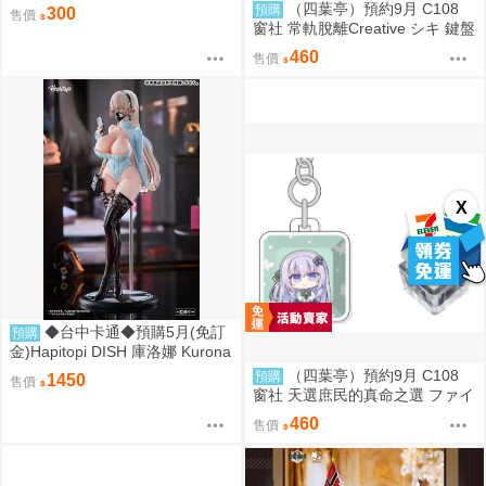
加賞 Promo
（四葉亭）預約9月 C108
預購
300
售價
窗社 常軌脫離Creative シキ 鍵盤
按鍵造型鑰匙圈 0814
460
售價
X
◆台中卡通◆預購5月(免訂
預購
金)Hapitopi DISH 庫洛娜 Kurona
盛情邀請 1/6 1107
（四葉亭）預約9月 C108
預購
1450
售價
窗社 天選庶民的真命之選 ファイ
ブ 鍵盤按鍵造型鑰匙圈 0814
460
售價