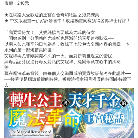
市價：240元
★在網路大受歡迎的王宮百合奇幻物語之短篇總集
★ 中文版漫畫一併好評發售中！改編動畫同樣獲得各界紳士好評！
「我要當侍女！」艾妮絲揚言要成為尤菲的侍女
一開始感到十分困惑的尤菲卻也逐漸開始享受這種狀況──
以兩人如此和平的日常為首，收錄了七段包含全新內容的篇章，本
系列的第一部短篇集問世！
艾妮絲與尤菲剛認識不久的一天、面對伊莉雅過去的蕾妮、
與母后謝芬妮進行母女對話的艾妮絲、緹爾蒂藏在心中的糾葛
等……
藏在魔法革命背後，由每個人交織而成的寶貴故事都將在此講述──
──接著便是應該祈禱的時候。祈禱這樣幸福且溫暖的時間能持續下
去。