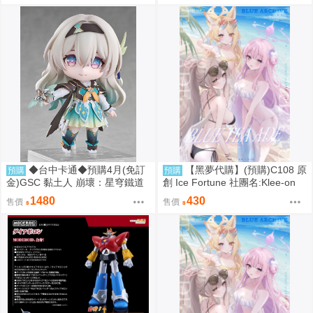
◆台中卡通◆預購4月(免訂
【黑夢代購】(預購)C108 原
預購
預購
金)GSC 黏土人 崩壞：星穹鐵道
創 Ice Fortune 社團名:Klee-on
流螢 0906
繪師:Klee-on
1480
430
售價
售價