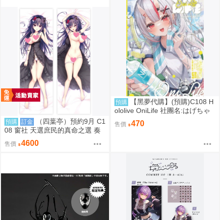
【黑夢代購】(預購)C108 H
預購
ololive OniLife 社團名:はげちゃ
った 繪師: HAGE
（四葉亭）預約9月 C1
預購
訂金
470
售價
08 窗社 天選庶民的真命之選 奏
命 抱枕套 0814
4600
售價