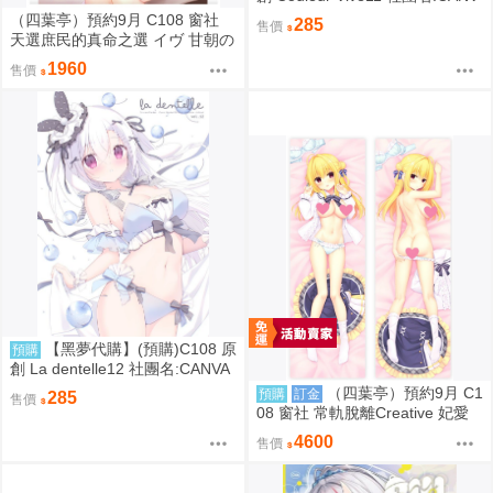
AS+GARDEN 繪師:宮坂みゆ
（四葉亭）預約9月 C108 窗社
285
售價
天選庶民的真命之選 イヴ 甘朝の
彼シャツver B1&B2掛軸 0814
1960
售價
【黑夢代購】(預購)C108 原
預購
創 La dentelle12 社團名:CANVA
S+GARDEN 繪師:宮坂みゆ
（四葉亭）預約9月 C1
預購
訂金
285
售價
08 窗社 常軌脫離Creative 妃愛
抱枕套 0814
4600
售價