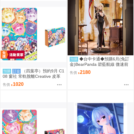
◆台中卡通◆預購6月(免訂
預購
金)BearPanda 碧藍航線 微速前
行 奧德莉亞 俾斯麥 1/6 附特典 1
（四葉亭）預約9月 C1
預購
訂金
2180
售價
107
08 窗社 常軌脫離Creative 皮革
製名片夾 0814
1020
售價