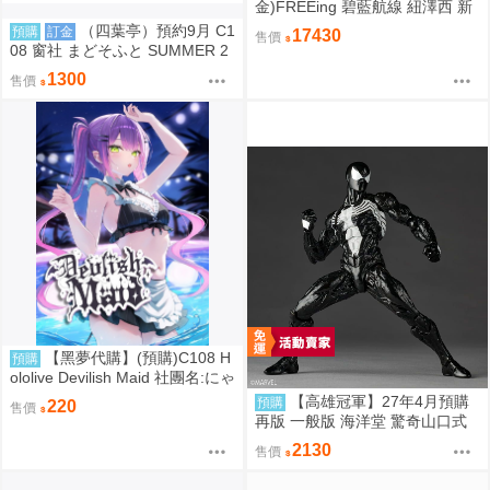
金)FREEing 碧藍航線 紐澤西 新
澤西 宿舍計劃Ver. 1/3 0917
（四葉亭）預約9月 C1
預購
訂金
17430
售價
08 窗社 まどそふと SUMMER 2
026 精品組 0814
1300
售價
【黑夢代購】(預購)C108 H
預購
ololive Devilish Maid 社團名:にゃ
ろめのちゅーる 繪師:にゃろめ
【高雄冠軍】27年4月預購
預購
220
售價
再版 一般版 海洋堂 驚奇山口式
黑色戰衣蜘蛛人 共生體蜘蛛人 免
2130
售價
訂金0928