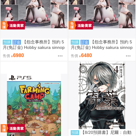
【怨念事務所】預約 5
【怨念事務所】預約 5
預購
訂金
預購
訂金
月(免訂金) Hobby sakura sinnop
月(免訂金) Hobby sakura sinnop
原畫 真の点P 私服Ver 1/6 豪華版
原畫 真の点P 私服Ver 1/6 一般版
6980
6480
售價
售價
0927
0927
【8/20預購書】尼爾：自動
預購