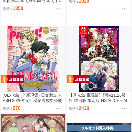
星街彗星 星街彗星周邊 星街すい
1020
售價
星蘭 亞里
せい 正版HOLOLIVE HOLOLIVE
1850
售價
周邊
[GE小舖] (全新現貨) 日文雜誌 P
【月光魚 電玩部】預購11.26發
ASH 2026年5月 櫻蘭高校男公關
售 純日版 限定版 NS ALICE＝AL
部 すたぽら StarPola
ICE ＆ BAD MEDICINE 2in1 PA
570
2430
售價
售價
CK 限定版 日文版