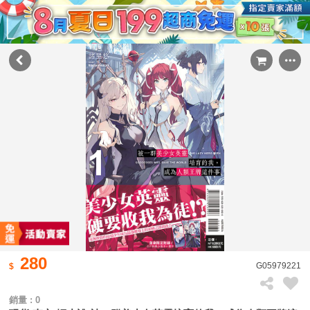
280
G05979221
銷量 : 0