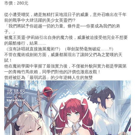
市價：280元
從小遭受嘲笑，總是無精打采地混日子的威廉，意外召喚出在千年
前的戰爭中大肆活躍的美少女英靈們!?
「我們將賦予你超越一切的力量。條件是──你要成為我們的弟
子。」
被魔王英靈‧伊莉絲引出自身的魔力後，威廉被迫接受他完全不想要
的嚴酷修行，結果……
（沒有詠唱就直接施展魔術!?）（舉劍架勢毫無破綻……!!）
不管在魔術或劍術方面，威廉都展現出了讓師父們為之驚嘆的天
賦！
他在魔術學園中掌握了最強實力後，不僅被外貌與實力都是學園第
一的青梅竹馬依賴，同學們對他的評價也澈底改觀！
曾經被貶為「最弱武器」的少年逆轉人生的無雙