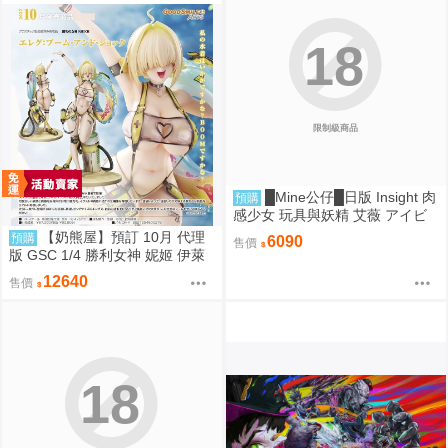
18
限制級商品
█Mine公仔█日版 Insight 肉
預購
感少女 玩具與妖精 艾薇 アイビ
ー 1/1 PMMA D9261
【奶熊屋】預訂 10月 代理
預購
6090
售價
版 GSC 1/4 勝利女神 妮姬 伊萊
格 BOOM與驚嚇 0905
12640
售價
18