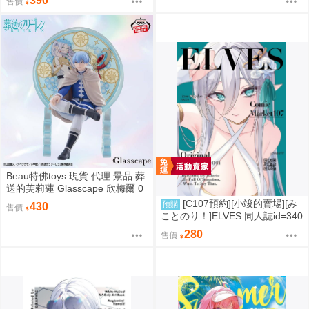
390
售價
Beau特佛toys 現貨 代理 景品 葬
送的芙莉蓮 Glasscape 欣梅爾 0
302
[C107預約][小竣的賣場][み
預購
430
售價
ことのり！]ELVES 同人誌id=340
9788
280
售價