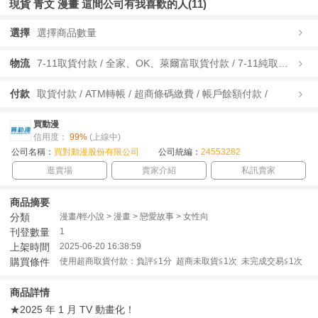
現貨 青文 漫畫 這間公司有我喜歡的人(11)
選擇
選擇商品數量
物流
7-11取貨付款 / 全家、OK、萊爾富取貨付款 / 7-11純取貨 / 全家、OK、萊爾富純取貨 / 宅配/快遞 /
付款
取貨付款 / ATM轉帳 / 超商條碼繳費 / 帳戶餘額付款 /
買動漫
信用度：
99%
(上線中)
公司名稱：
買對動漫股份有限公司
公司統編：
24553282
逛賣場
賣家介紹
私訊賣家
商品摘要
分類
漫畫/輕小說 > 漫畫 > 戀愛故事 > 女性向
刊登數量
1
上架時間
2025-06-20 16:38:59
購買條件
使用超商取貨付款：負評≦1分 超商未取貨≦1次 未完成交易≦1次
商品詳情
★2025 年 1 月 TV 動畫化！