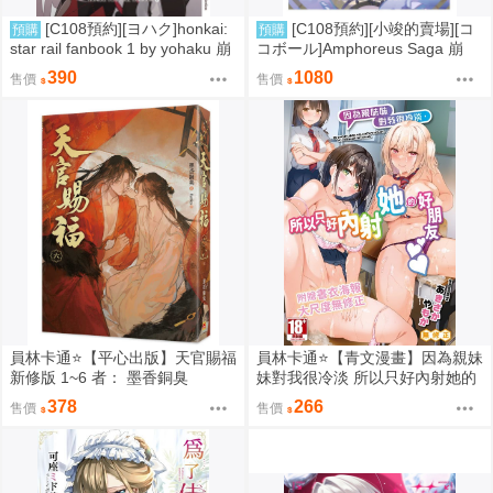
[C108預約][ヨハク]honkai:
[C108預約][小竣的賣場][コ
預購
預購
star rail fanbook 1 by yohaku 崩
コボール]Amphoreus Saga 崩
壞：星穹鐵道 同人誌id=3767971
壞：星穹鐵道 同人誌id=3745928
390
1080
售價
售價
員林卡通⭐️【平心出版】天官賜福
員林卡通⭐️【青文漫畫】因為親妹
新修版 1~6 者： 墨香銅臭
妹對我很冷淡 所以只好內射她的
好朋友（全） 作者： あきさかや
378
266
售價
售價
もか