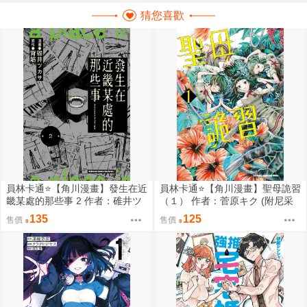
猜您喜歡
員林卡通⭐️【角川漫畫】發生在近
員林卡通⭐️【角川漫畫】聖母詭習
畿某處的那些事 2 作者：碓井ツ
（１） 作者：菅原キク (附尼采
カサ (附尼采書套)
書套)
135
125
售價
售價