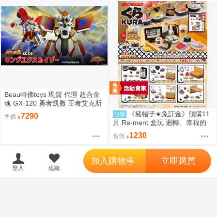
Beau特佛toys 現貨 代理 超合金
魂 GX-120 勇者凱撒 王者艾克斯
凱撒 0209
《豬帽子✬免訂金》預購11
預購
7290
售價
月 Re-ment 盒玩 迴轉、幸福的
一盤 藏壽司 中盒6入 0816
1230
售價
';
加入購物車
立即購買
登入
追蹤