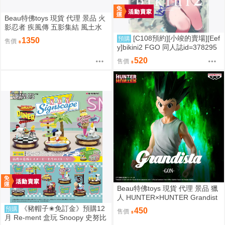
Beau特佛toys 現貨 代理 景品 火
影忍者 疾風傳 五影集結 風土水
影 我愛羅 大野木 照美冥 0302
[C108預約][小竣的賣場][Eef
預購
1350
售價
y]bikini2 FGO 同人誌id=378295
7
520
售價
Beau特佛toys 現貨 代理 景品 獵
人 HUNTER×HUNTER Grandist
a 小傑 0206
《豬帽子✬免訂金》預購12
預購
450
售價
月 Re-ment 盒玩 Snoopy 史努比