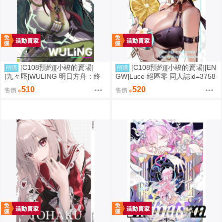
[C108預約][小竣的賣場]
[C108預約][小竣的賣場][EN
預購
預購
[九々蜃]WULING 明日方舟：終
GW]Luce 絕區零 同人誌id=3758
末地 同人誌id=3774619
416
510
520
售價
售價