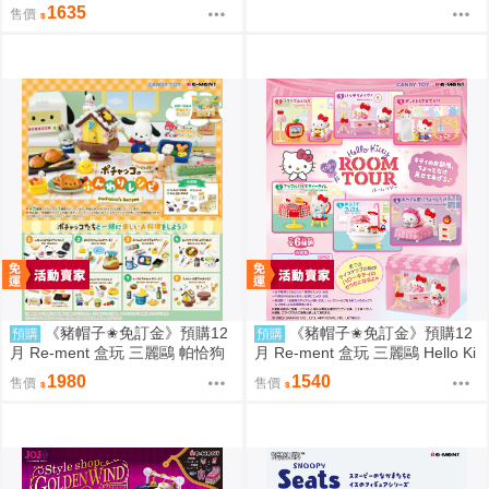
街角招牌場景 中盒6入 0816
1635
售價
《豬帽子✬免訂金》預購12
《豬帽子✬免訂金》預購12
預購
預購
月 Re-ment 盒玩 三麗鷗 帕恰狗
月 Re-ment 盒玩 三麗鷗 Hello Ki
烘焙食譜 中盒8入 0816
tty 秘密房間之旅 中盒6入 0816
1980
1540
售價
售價