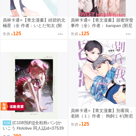
員林卡通⭐️【青文漫畫】紺碧的北
員林卡通⭐️【青文漫畫】甜蜜突發
極星（全 作者：いとだ旬太 (附
事件（全）作者： kanipan (附尼
尼采書套)
采書套)
125
125
售價
售價
員林卡通⭐️【青文漫畫】別看我，
老師（１）作者： 狗飼ミギ(附尼
采書套)
[C108預約][全粒粉パン]か
預購
125
售價
いこう Hololive 同人誌id=37539
89