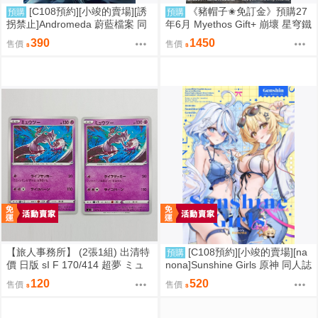
[C108預約][小竣的賣場][誘
《豬帽子✬免訂金》預購27
預購
預購
拐禁止]Andromeda 蔚藍檔案 同
年6月 Myethos Gift+ 崩壞 星穹鐵
人誌id=3727344
道 白厄 列車環遊記Ver 1/8 1011
390
1450
售價
售價
【旅人事務所】 (2張1組) 出清特
[C108預約][小竣的賣場][na
預購
價 日版 sI F 170/414 超夢 ミュ
nona]Sunshine Girls 原神 同人誌
ウツー PTCG 寶可夢 卡牌【原售
id=3774614
120
520
售價
售價
價480元 特價120元】