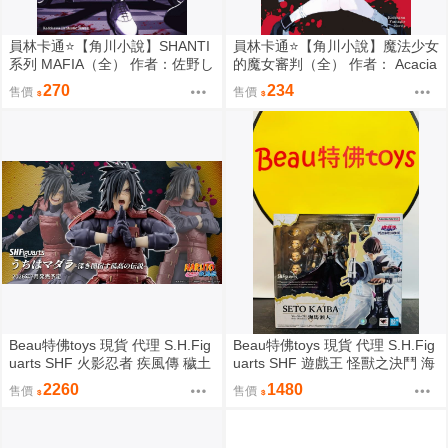
員林卡通⭐️【角川小說】SHANTI
員林卡通⭐️【角川小說】魔法少女
系列 MAFIA（全） 作者：佐野し
的魔女審判（全） 作者： Acacia
なの (附尼采書套)
(附尼采書套)
270
234
售價
售價
Beau特佛toys 現貨 代理 S.H.Fig
Beau特佛toys 現貨 代理 S.H.Fig
uarts SHF 火影忍者 疾風傳 穢土
uarts SHF 遊戲王 怪獸之決鬥 海
轉身 宇智波斑 0209
馬瀬人 0209
2260
1480
售價
售價