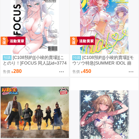
[C108預約][小竣的賣場][こ
[C108預約][小竣的賣場][モ
預購
預購
とのり！]FOCUS 同人誌id=3774
ウソウ特急]SUMMER IDOL 崩
475
壞：星穹鐵道 同人誌id=3758363
280
450
售價
售價