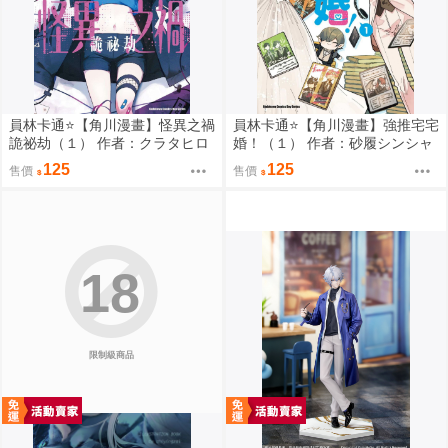
員林卡通⭐️【角川漫畫】怪異之禍
員林卡通⭐️【角川漫畫】強推宅宅
詭祕劫（１） 作者：クラタヒロ
婚！（１） 作者：砂履シンシャ
ヤス (附尼采書套)
(附尼采書套)
125
125
售價
售價
18
限制級商品