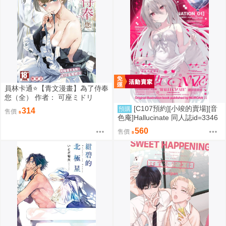
員林卡通⭐️【青文漫畫】為了侍奉
您（全） 作者： 可座ミドリ
[C107預約][小竣的賣場][音
預購
314
售價
色庵]Hallucinate 同人誌id=3346
298
560
售價