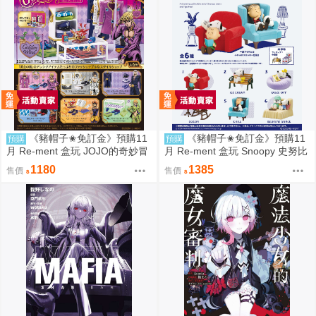
《豬帽子✬免訂金》預購11
《豬帽子✬免訂金》預購11
預購
預購
月 Re-ment 盒玩 JOJO的奇妙冒
月 Re-ment 盒玩 Snoopy 史努比
險 服裝精品店 黃金之風 中盒6入
悠閒座椅場景 中盒6入 0816
1180
1385
售價
售價
0816