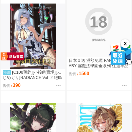
18
限制級商品
X
日本直送 滿額免運 FANTASTICB
ABY 淫魔法學園全系列 任選單品
/ 3位學妹豪華全套組 疾風雷神
[C108預約][小竣的賣場][ふ
預購
1560
售價
じめぐり]RADIANCE Vol. 2 絕區
零 同人誌id=3755087
390
售價