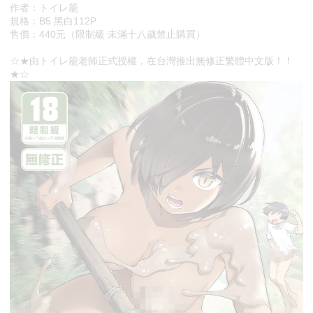
作者：トイレ籠
規格：B5 黑白112P
售價：440元（限制級 未滿十八歲禁止購買）
☆★由トイレ籠老師正式授權，在台灣推出無修正繁體中文版！！
★☆