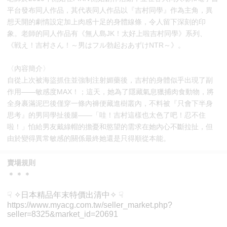
平台發布同人作品，其代表同人作品以『吉村同學』作為主角，異
想天開的劇情設定加上肉感十足的身體線條，令人留下深刻的印
象。老師的同人作品有《無人島JK！太好上啦吉村同學》系列、
《戦え！吉村さん！～男はフル勃起おあずけNTR～》。
〈內容簡介〉
自從上次被海盜抓住並強制注射媚藥後，吉村的身體似乎出現了副
作用——敏感度MAX！；這天，她為了隱藏氣息獵捕肉食動物，將
全身裹滿泥巴後僅穿一條內褲便藏進樹叢內，不料被『只會下半身
思考』的男同學扯後腿——「哇！吉村這樣也太色了吧！忍不住
啦！」怕給男友戴綠帽的擔憂和慾望的需求在她內心不斷拉扯，但
由於變得異常敏感的關係最終她還是只得順從本能。
賣場規則