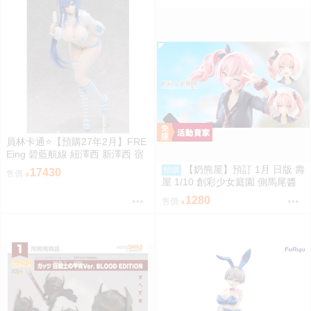
員林卡通⭐️【預購27年2月】FRE
Eing 碧藍航線 紐澤西 新澤西 宿
舍計劃Ver. 1/3 0917
【奶熊屋】預訂 1月 日版 壽
預購
17430
售價
屋 1/10 創彩少女庭園 側馬尾醬
一般版 組裝模型 0816
1280
售價