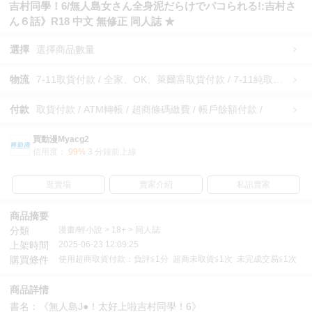
吉村同學！6/無人島女さん全身泥だらけでパコられる!:吉村さ
ん６話》R18 中文 無修正 同人誌 ★
選擇
選擇商品數量
物流
7-11取貨付款 / 全家、OK、萊爾富取貨付款 / 7-11純取貨 / 全家、OK、萊爾富純取貨 / 宅配/快遞 /
付款
取貨付款 / ATM轉帳 / 超商條碼繳費 / 帳戶餘額付款 /
買動漫Myacg2
信用度：
99%
3 分鐘前上線
逛賣場
賣家介紹
私訊賣家
商品摘要
分類
漫畫/輕小說 > 18+ > 同人誌
上架時間
2025-06-23 12:09:25
購買條件
使用超商取貨付款：負評≦1分 超商未取貨≦1次 未完成交易≦1次
商品詳情
書名：《無人島J●！太好上啦吉村同學！6》