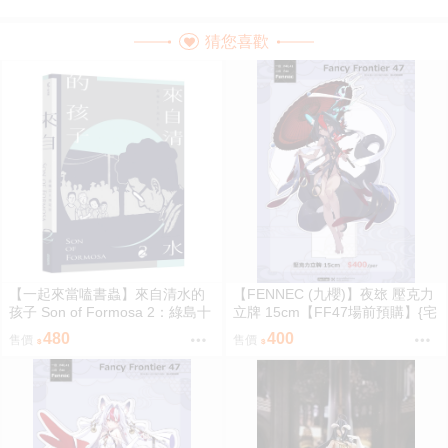
猜您喜歡
【一起來當嗑書蟲】來自清水的
【FENNEC (九櫻)】夜玈 壓克力
孩子 Son of Formosa 2：綠島十
立牌 15cm【FF47場前預購】{宅
年
即門}
480
400
售價
售價