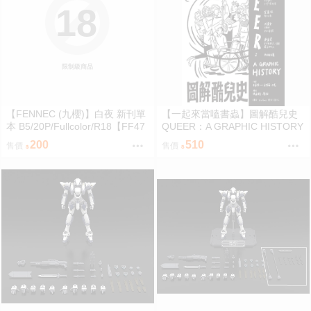
18
限制級商品
【FENNEC (九櫻)】白夜 新刊單
【一起來當嗑書蟲】圖解酷兒史
本 B5/20P/Fullcolor/R18【FF47
QUEER：A GRAPHIC HISTORY
場前預購】{宅即門}
200
510
售價
售價