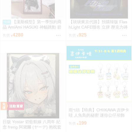
【漢斯模型】第一季預約商
【琰琰東京代購】預購韓版 Flas
預購
品 AmiAmi HASUKI 神貓跳動 碧
hLight CAFE聯名 立牌 壓克力磚
藍航線 聖路易斯 抱枕圖原畫 1/6
小卡 19R 明信片組 插圖卡組 收
4280
925
售價
售價
PVC
藏冊 艾倫 有鎮
雨ಌ坊【特典】CHIIKAWA 吉伊卡
哇 人魚島的秘密 迷你公仔吊飾
（吉伊、小八、烏薩奇、小桃、
日版 Yostar 碧藍航線 八周年 紀
199
售價
栗子、師傅、古本、獅薩）
念 freng 阿黛爾 (ヤーデ) 抱枕套