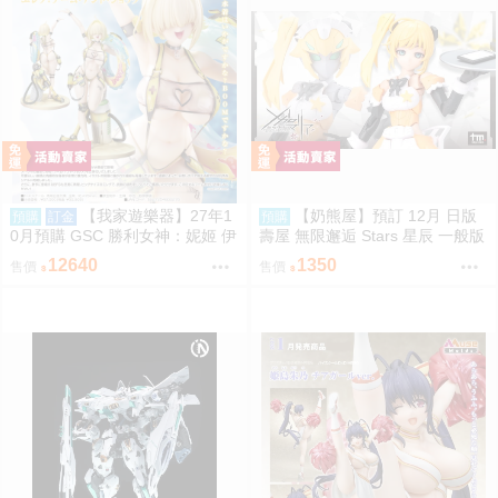
【我家遊樂器】27年1
【奶熊屋】預訂 12月 日版
預購
訂金
預購
0月預購 GSC 勝利女神：妮姬 伊
壽屋 無限邂逅 Stars 星辰 一般版
萊格：BOOM與驚嚇 1/4完成品
組裝模型 0816
12640
1350
售價
售價