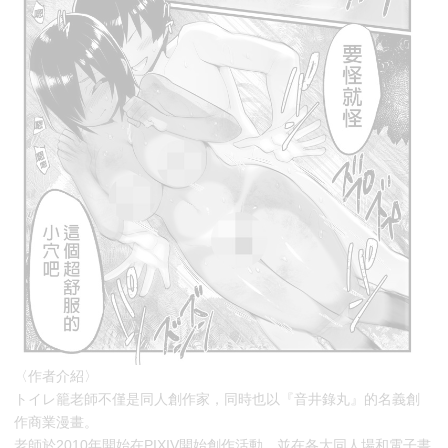
〈作者介紹〉
トイレ籠老師不僅是同人創作家，同時也以『音井錄丸』的名義創
作商業漫畫。
老師於2010年開始在PIXIV開始創作活動，並在各大同人場和電子書