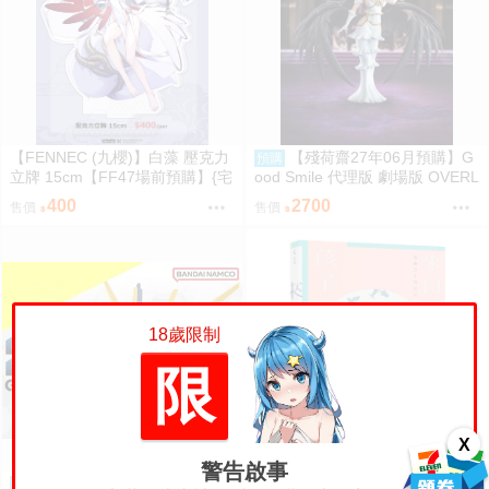
【FENNEC (九櫻)】白藻 壓克力
【殘荷齋27年06月預購】G
預購
立牌 15cm【FF47場前預購】{宅
ood Smile 代理版 劇場版 OVERL
即門}
ORD 聖王國篇 雅兒貝德 figma
400
2700
售價
售價
可動 0917
18歲限制
限
X
警告啟事
【台中金曜】26年9月 萬代
【一起來當嗑書蟲】來自清水的
預購