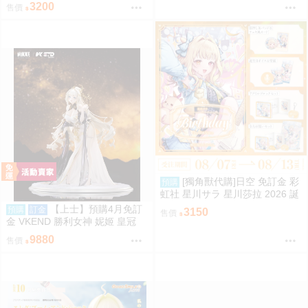
C108
3200
售價
[獨角獸代購]日空 免訂金 彩
預購
虹社 星川サラ 星川莎拉 2026 誕
生日記念 套組 にじさんじ 預購
【上士】預購4月免訂
預購
訂金
3150
售價
金 VKEND 勝利女神 妮姬 皇冠
榮耀之花 1/4 附特典 1025
9880
售價