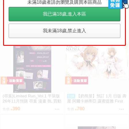
未滿18歲者請勿瀏覽及購買本區商品
南夢宮 鋼彈 GUNDAM HEAD 造
孩子 Son of Formosa 1：愛讀冊
型頭像 第四彈 盲盒 中盒6入 081
的少年
1650
480
售價
售價
我已滿18歲,進入本區
4
我未滿18歲,禁止進入
(尋葉)Limited Run_Vol.1 平裝版
【奶熊屋】預訂 1月 日版 壽
預購
26年11月預購 尋葉 漫畫 BL 買動
屋 阿爾卡納蒂亞 露蜜提雅 First
漫
Engage 一般版 組裝模型 0816
390
780
售價
售價