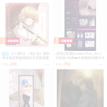
【小凜社】《免訂金》關於
(尋葉)(官網)Limited Run_Vol.1
預購
我在無意間被隔壁的天使變成廢
特裝版+特典⮕作者獨家授權IG卡
柴這件事2 椎名真晝 新年 萬聖節
*1、作者獨家授權透卡*1(9/7預購
330
750
售價
售價
紅葉 聖誕節 杯墊
結束後將不提供) 26年11月預購
尋葉 漫畫特裝版 BL 買動漫