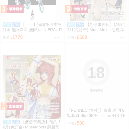
【上士】預購第四季免
【怨念事務所】預約 1
預購
訂金
預購
訂金
訂金 無限新星 無限系 IN ERA+ R
2月(免訂金) MuseMolds 惡魔高
MD 青鳶 組裝模型 0812
校 姫島朱乃 啦啦隊Ver 1/6 0906
1770
6680
售價
售價
18
限制級商品
【FENNEC (九櫻)】白夜 新刊 6
點套組 B5/20P/Fullcolor/R18【F
F47場前預購】{宅即門}
【怨念事務所】預約 1
預購
訂金
500
售價
2月(免訂金) MuseMolds 惡魔高