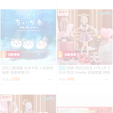
[代訂] 劇場版 吉伊卡哇 人魚島的
預購 瑪吉玩玩具 27年1月 S
預購
秘密 原創音樂CD
EGA 景品 Xstellar 蔚藍檔案 阿慈
谷日富美 ～Happy Valentine!!～
1250
440
售價
售價