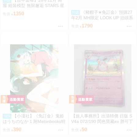
【台中金曜】26年12月 壽
預購
屋 組裝模型 無限邂逅 STARS 星
星 女僕服Ver 0904
《豬帽子✬免訂金》預購27
預購
1350
售價
年2月 MH限定 LOOK UP 抬頭系
列 火影忍者疾風傳 漩渦鳴人&自
1790
售價
來也 套組 0812
【小凜社】《免訂金》鬼姫
【旅人事務所】出清特價 日版 S
預購
はうちのなか 1 附Melonbooks特
V4a 072/190 閃色寶藏ex 胖可丁
典
閃卡 PTCG 寶可夢 卡牌【原售價
390
50
售價
售價
200元 特價50元】