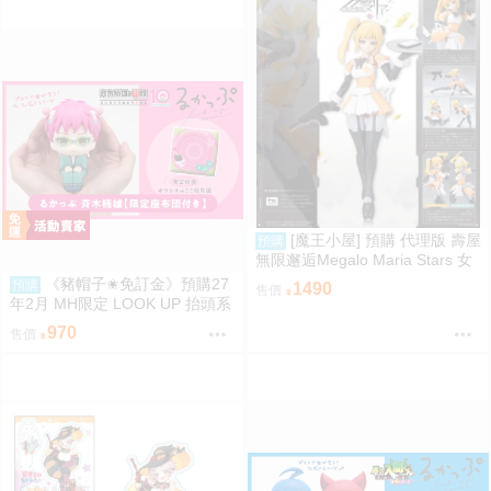
[魔王小屋] 預購 代理版 壽屋
預購
無限邂逅Megalo Maria Stars 女
僕服Ver. 組裝模型
《豬帽子✬免訂金》預購27
預購
1490
售價
年2月 MH限定 LOOK UP 抬頭系
列 齊木楠雄的災難 齊木楠雄 附
970
售價
特典 0812