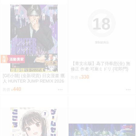
18
限制級商品
【青文出版】為了侍奉您(全) 無
修正 作者:可座ミドリ {宅即門}
[GE小舖] (全新現貨) 日文漫畫 獵
330
售價
人 HUNTER JUMP REMIX 2026
年 新封面再版 第5卷 庫洛洛
440
售價