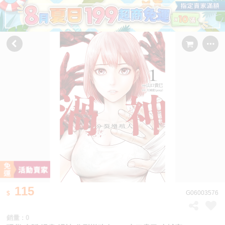
115
G06003576
銷量 : 0