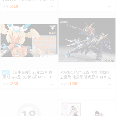
nbooks特典
410
售價
【台中金曜】26年12月 壽
MAKDOTOY 現貨 代理 摩動核
預購
屋 組裝模型 女神裝置 M.S.G 10
忠勇級 地猛星 逐虎惡來 典韋 超
臉部套組 PUNI☆MOFU 用 膚色
可動組裝 MNP-XH16A 超取拆盒
280
1800
售價
售價
E 0819
18