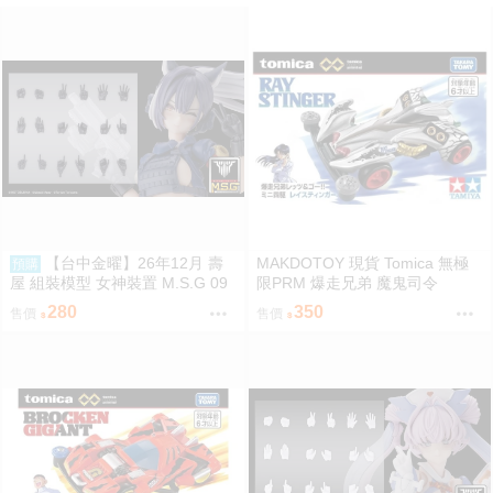
【台中金曜】26年12月 壽
MAKDOTOY 現貨 Tomica 無極
預購
屋 組裝模型 女神裝置 M.S.G 09
限PRM 爆走兄弟 魔鬼司令
手部零件套組 黑色 0819
280
350
售價
售價