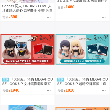
SE G.E.M.Carat 銀魂 坂田銀時V
er. 攘夷志士
Chobits 同人 FINDING LOVE 人
1480
售價
形電腦天使心 28P畫冊 小唧 芙蕾
雅 繪師：Bee Bee
390
售價
『大師級』預購 MEGAHOU
『大師級』預購 MEGAHOU
預購
預購
SE LOOK UP 女神異聞錄5 皇家
SE LOOK UP 超時空輝耀姬！輝
版 主人公＆摩爾加納 套組 附特
耀&酒寄彩葉 套組 附特典
1940
1810
售價
售價
典