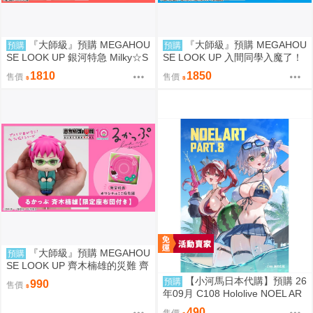
『大師級』預購 MEGAHOU
『大師級』預購 MEGAHOU
預購
預購
SE LOOK UP 銀河特急 Milky☆S
SE LOOK UP 入間同學入魔了！
ubway 朱音＆鐵多 套組 附特典
鈴木入間＆歐佩拉 套組 附特典
1810
1850
售價
售價
『大師級』預購 MEGAHOU
預購
SE LOOK UP 齊木楠雄的災難 齊
木楠雄 套組 附特典
【小河馬日本代購】預購 26
預購
990
售價
年09月 C108 Hololive NOEL AR
T part.8 繪師:わたお
490