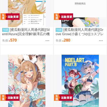
限制級商品
[蜜瓜動漫同人周邊代購][Sil
[蜜瓜動漫同人周邊代購][Gr
預購
預購
ent//Azure]完全理解!篠澤広の機
ove Grow(小森くづゆ)]コスプレ
械学習・数理最適化ゼミ合同～2
部裏活動日誌5【メロン限定特典
570
280
售價
售價
限目～(學園偶像大師)(同人誌)
付】(同人誌)