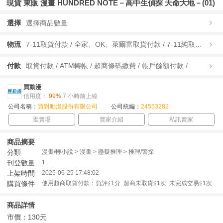
現貨 東販 漫畫 HUNDRED NOTE－高中生偵探 天命大地－(01)
選擇
選擇商品數量
物流
7-11取貨付款 / 全家、OK、萊爾富取貨付款 / 7-11純取貨 / 全家、OK、萊爾富純取貨 / 宅配/快遞 /
付款
取貨付款 / ATM轉帳 / 超商條碼繳費 / 帳戶餘額付款 /
買動漫
信用度：
99%
7 小時前上線
公司名稱：
買對動漫股份有限公司
公司統編：
24553282
逛賣場
賣家介紹
私訊賣家
商品摘要
分類
漫畫/輕小說 > 漫畫 > 懸疑推理 > 推理/警探
刊登數量
1
上架時間
2025-06-25 17:48:02
購買條件
使用超商取貨付款：負評≦1分 超商未取貨≦1次 未完成交易≦1次
商品詳情
市價：130元