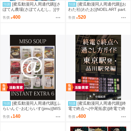
[蜜瓜動漫同人周邊代購][さ
[蜜瓜動漫同人周邊代購][お
預購
預購
ぼてん農場(さぼてんむし。)]サ
わた社(わたお)]NOEL ART part.
マーバケーションステークス!5R
8(Hololive)(同人誌)
400
520
售價
售價
(賽馬娘)(同人誌)
[蜜瓜動漫同人周邊代購][ふ
[蜜瓜動漫同人周邊代購][終
預購
預購
らいんぐ･おむらいす(jimu)]MIS
電で終点へ(中尾拓彦)]終電で終
O SOUP@INSTANT EXTRA 6
点へ過ごし方ガイド東京発・品
140
400
售價
售價
(同人誌)
川発編(同人誌)