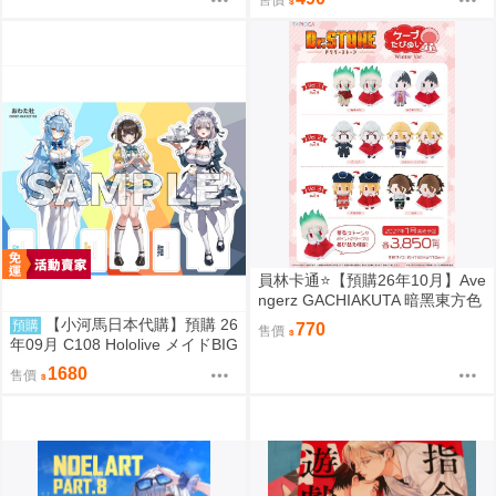
售價
員林卡通⭐️【預購26年10月】Ave
ngerz GACHIAKUTA 暗黑東方色
彩 插圖卡片收藏集 中盒 0814
【小河馬日本代購】預購 26
預購
770
售價
年09月 C108 Hololive メイドBIG
3壓克力牌 繪師:わたお
1680
售價