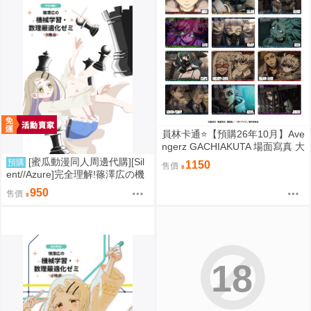
員林卡通⭐️【預購26年10月】Ave
ngerz GACHIAKUTA 場面寫真 大
型透明卡片收藏集 中盒 0814
[蜜瓜動漫同人周邊代購][Sil
預購
1150
售價
ent//Azure]完全理解!篠澤広の機
械学習・数理最適化ゼミ合同～3
950
售價
限目～(學園偶像大師)(同人誌)
18