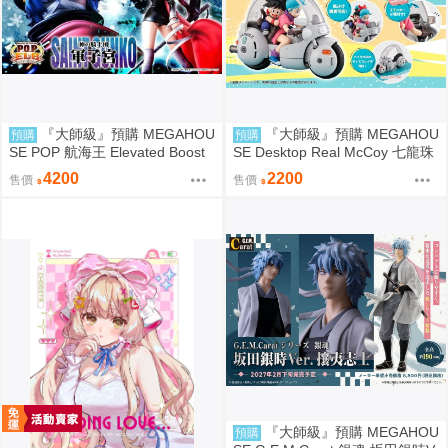
『大師級』預購 MEGAHOU
『大師級』預購 MEGAHOU
預購
預購
SE POP 航海王 Elevated Boost
SE Desktop Real McCoy 七龍珠
神領騎士團 曼麥亞 軍子宮
06 孫悟空&布瑪 限定復刻版
4200
2200
售價
售價
『大師級』預購 MEGAHOU
預購