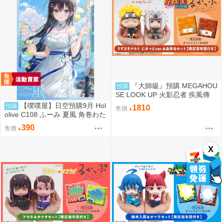
『大師級』預購 MEGAHOU
預購
SE LOOK UP 火影忍者 疾風傳
漩渦鳴人＆自來也 套組 附特典
【噗噗屋】日空預購9月 Hol
預購
1810
售價
olive C108 ふーみ 夏風 角巻わた
角卷綿芽 watame
390
售價
X