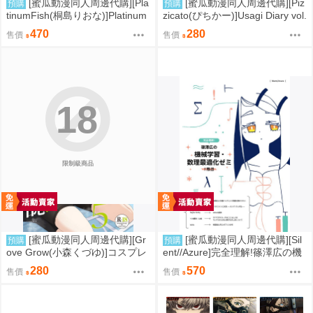
[蜜瓜動漫同人周邊代購][Pla
[蜜瓜動漫同人周邊代購][Piz
預購
預購
tinumFish(桐島りおな)]Platinum
zicato(ぴちかー)]Usagi Diary vol.
Color7【特典付】(同人誌)
6(點兔)(同人誌)
470
280
售價
售價
18
限制級商品
[蜜瓜動漫同人周邊代購][Gr
[蜜瓜動漫同人周邊代購][Sil
預購
預購
ove Grow(小森くづゆ)]コスプレ
ent//Azure]完全理解!篠澤広の機
部裏活動日誌5(同人誌)
械学習・数理最適化ゼミ合同～1
280
570
售價
售價
限目～(學園偶像大師)(同人誌)