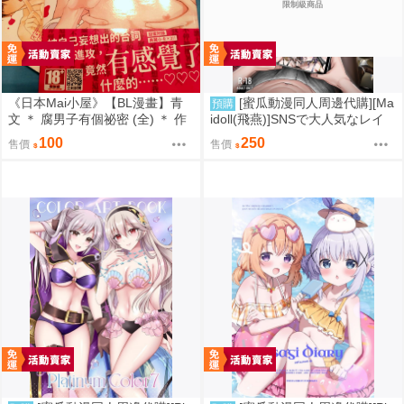
限制級商品
《日本Mai小屋》【BL漫畫】青
[蜜瓜動漫同人周邊代購][Ma
預購
文 ＊ 腐男子有個祕密 (全) ＊ 作
idoll(飛燕)]SNSで大人気なレイ
者：小丸オイコ
ヤーが私を誘ってオフパコの
100
250
售價
售價
話。～夜更かしの二次会セック
ス編～(同人誌)