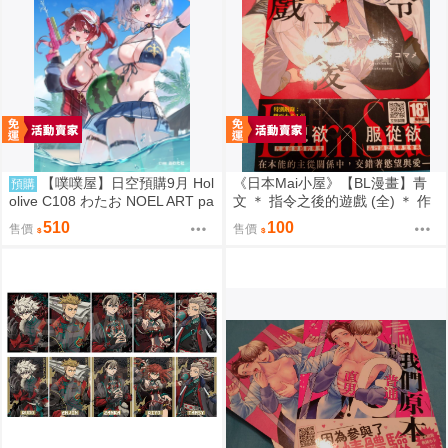
【噗噗屋】日空預購9月 Hol
《日本Mai小屋》【BL漫畫】青
預購
olive C108 わたお NOEL ART pa
文 ＊ 指令之後的遊戲 (全) ＊ 作
rt.8 白銀諾艾爾 寶鐘瑪琳 三期生
者：オオタコマメ
510
100
售價
售價