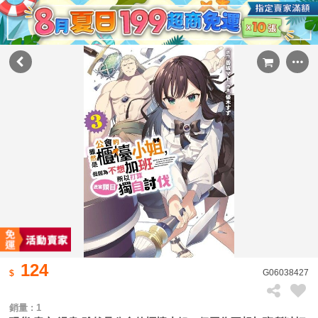
124
G06038427
銷量 : 1