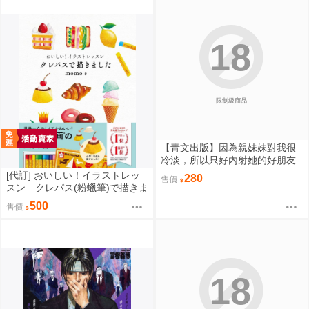
18
限制級商品
【青文出版】因為親妹妹對我很
冷淡，所以只好內射她的好朋友
(全) 無修正 作者:あきさかやもか
[代訂] おいしい！イラストレッ
280
售價
{宅即門}
スン クレパス(粉蠟筆)で描きま
した 日文書 9784522441558
500
售價
18