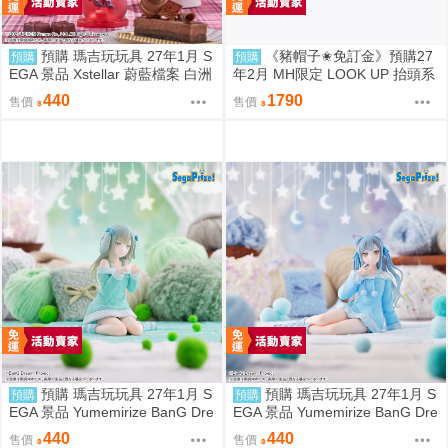
預購 瑪吉玩玩具 27年1月 S
《豬帽子✬免訂金》預購27
預購
預購
EGA 景品 Xstellar 蔚藍檔案 白洲
年2月 MH限定 LOOK UP 抬頭系
梓 ～Happy Valentine!!～
列 銀河特急Milky☆Subway 朱音
440
1790
售價
售價
&鐵多 套組 0812
預購 瑪吉玩玩具 27年1月 S
預購 瑪吉玩玩具 27年1月 S
預購
預購
EGA 景品 Yumemirize BanG Dre
EGA 景品 Yumemirize BanG Dre
am! 若葉睦 睡衣
am! 豐川祥子 睡衣
440
440
售價
售價