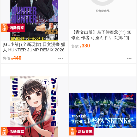
限制級商品
【青文出版】為了侍奉您(全) 無
修正 作者:可座ミドリ {宅即門}
[GE小舖] (全新現貨) 日文漫畫 獵
330
售價
人 HUNTER JUMP REMIX 2026
年 新封面再版 第5卷 庫洛洛
440
售價