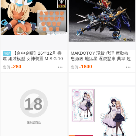
【台中金曜】26年12月 壽
MAKDOTOY 現貨 代理 摩動核
預購
屋 組裝模型 女神裝置 M.S.G 10
忠勇級 地猛星 逐虎惡來 典韋 超
臉部套組 PUNI☆MOFU 用 膚色
可動組裝 MNP-XH16A 超取拆盒
280
1800
售價
售價
E 0819
18
限制級商品