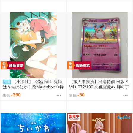
【小凜社】《免訂金》鬼姫
【旅人事務所】出清特價 日版 S
預購
はうちのなか 1 附Melonbooks特
V4a 072/190 閃色寶藏ex 胖可丁
典
閃卡 PTCG 寶可夢 卡牌【原售價
390
50
售價
售價
200元 特價50元】