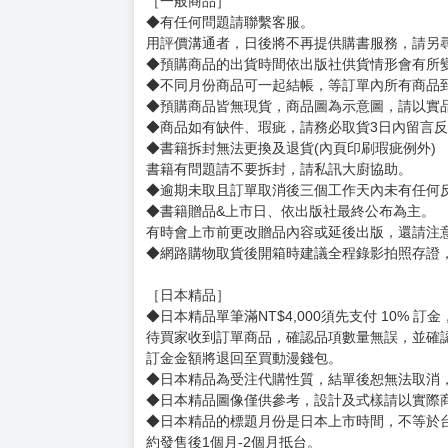
著有《異世界ひとっ娘動物園》、《平安獣婚物
X：@umemaru002
©Jiro Sugiura 2024 ©Umemaru 2024 / KAD
賣場規則
【下標前，請詳閱以下事項，完全同意才請下標
［一般商品］
◆有任何問題請聯繫客服。
用評價溝通者，日後將不再提供購書服務，請另
◆預購商品的出貨時間依出版社供貨情形會有所
◆不同月份商品可一起結帳，等訂單內所有商品
◆預購商品皆無現貨，商品圖為示意圖，請以實
◆商品如有缺件、瑕疵，請務必取貨3日內留言
◆書籍拆封無法更換及退貨(內頁印刷瑕疵例外)
書籍有問題請不要拆封，請私訊大廚協助。
◆逾期未取且訂單取消後三個工作天內未有任何
◆書籍贈品&上市日、依出版社最終公布為主。
有時會上市前更改贈品內容或延後出版，還請注