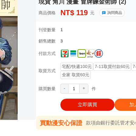
現貨 角川 漫畫 冒牌鍊金術師 (2)
NT$
119
商品價格
元
詢問商品
刊登數量
1
銷售總數
3
付款方式
宅配/快遞100元
7-11取貨付款60元
7
取貨方式
全家 取貨60元
-
+
購買數量
件
立即購買
加
買動漫安心保證
款項由銀行委託管才安心 