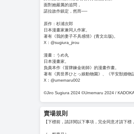
購買評價限制
使用超商取貨付款：負評≦1分 超商未取貨≦1
★鍊金術×咒術×作弊×精靈×魔法×魔力×轉生×神明
★要素豐富的異世界奇譚！
★首刷限定精美典藏書卡！（首刷售完即無贈品
「我把這些人稱為天授者（Gifted）。」
魔法商店店長亞雷比克
對帕拉塞爾蘇斯的真實身分產生質疑。
面對她嚴厲的追問，
諾拉故作鎮定，然而──
原作：杉浦次郎
日本漫畫家兼同人作家。
著有《我的妻子不具感情》(青文出版)。
X：@sugiura_jirou
漫畫：うめ丸
日本漫畫家。
負責本作《冒牌鍊金術師》的漫畫作畫。