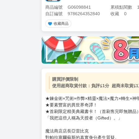
商品編號
G06098841
累積點閱數
自訂編號
9786264352840
收藏
0
收藏商品
加價購
( 共
1
件商品 )
(加購品) 買動漫★《$15元-
-
+