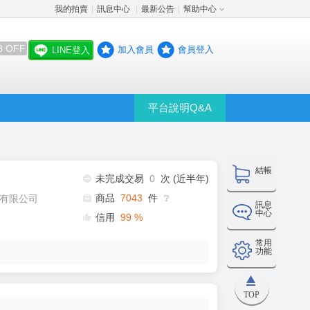
我的拍賣
訊息中心
最新公告
幫助中心
│
│
│
8 OFF
加入會員
會員登入
LINE登入
平台說明Q&A
結帳
未完成交易
0
次 (近半年)
商品
7043
件
有限公司
❔
訊息
中心
信用
99
%
常用
功能
TOP