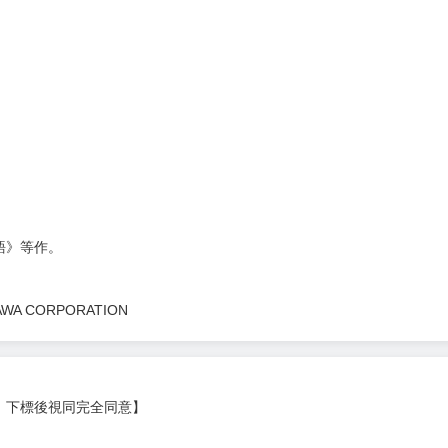
次 未完成交易≦1次 （近半年）
×戰鬥!!
）