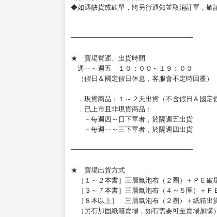
◆網路購物取貨後開箱時建議全程錄影拍照存證
［日本精品］
◆日本精品單筆滿NT$4,000須先支付 10% 
待買家收到訂單商品，確認品項數量無誤，並確
訂金金額將退回至買動漫錢包。
◆日本精品為受注代購性質，結單後恕無法取消
◆日本精品圖像僅供參考，設計及式樣請以實際
◆日本精品的標題月份是日本上市時間，不等於
約發售後1個月-2個月抵台。
◆如遇缺貨或砍單，將另行通知並取消訂單，敬
━━━━━━━━━━━━━━━━━━
★ 賣場營運、出貨時間
週一～週五 １０：００～１９：００
（假日＆國定假日休息，客服會不定時回覆）
．現貨商品：１～２天出貨（不含假日＆國定
．已上市且非現貨商品：