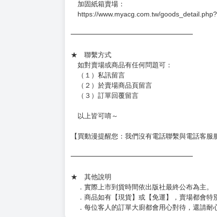
－每週四～日下單者，於隔週五出貨
－每週一～三下單者，於隔週四出貨
━━━━━━━━━━━━━━━━━━
★ 賣場出貨方式
［１～２本書］三層氣泡布（２圈）＋ＰＥ破
［３～７本書］三層氣泡布（４～５圈）＋Ｐ
［８本以上］ 三層氣泡布（２圈）＋紙箱出
（另有加固紙箱賣場，如有需要可至賣場加購
加固紙箱賣場：
https://www.myacg.com.tw/goods_detail.php
━━━━━━━━━━━━━━━━━━
★ 聯繫方式
如對賣場或商品有任何問題可：
（１）私訊留言
（２）於賣場商品頁留言
（３）訂單回覆留言
以上皆可唷～