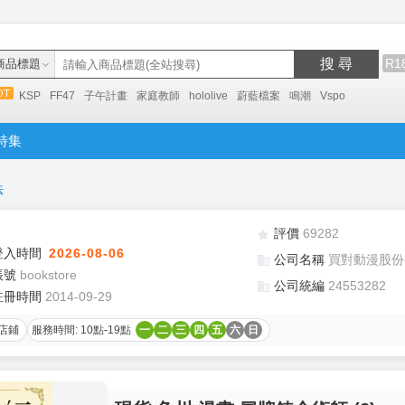
搜 尋
R1
商品標題
KSP
FF47
子午計畫
家庭教師
hololive
蔚藍檔案
鳴潮
Vspo
特集
法
評價
69282
登入時間
2026-08-06
公司名稱
買對動漫股份
帳號
bookstore
公司統編
24553282
註冊時間
2014-09-29
店鋪
服務時間: 10點-19點
一
二
三
四
五
六
日