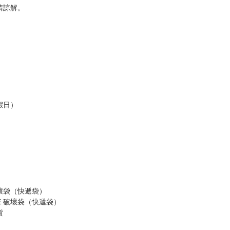
，以保障買賣家雙方權益。
訂金，訂金將以專屬訂金賣場方式收取，
認收貨後，訂金賣場將由大廚取消，
，請慎重下單。
商品為準，可能有色差。
台灣到貨時間，發售及到貨時間依廠商實際出貨為準，
請諒解。
假日）