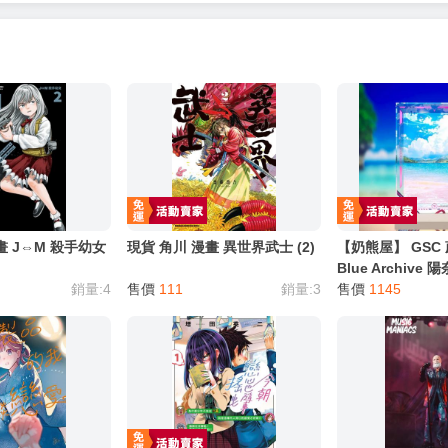
服務，請務必小心，避免受騙！】
別註明，沒有則反之。
心等候唷～