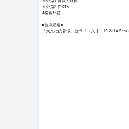
譯者簡介
姓名：H
靠翻譯餬口的自由接案者。輕度完美主義使然的
目錄
第8話 發現它的存在之後
第9話 驚人的能量
第10話 沒有意義也無妨
第11話 不一樣的祭典
番外篇1 喜歡的旋律
番外篇2 在KTV
4格番外篇
■首刷贈送■
「天文社的暑假」透卡×1（尺寸：10.2×14.5cm