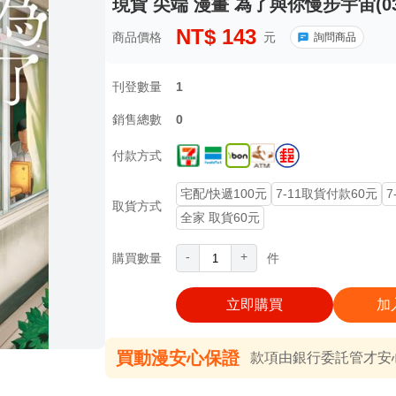
現貨 尖端 漫畫 為了與你慢步宇宙(0
NT$
143
商品價格
元
詢問商品
刊登數量
1
銷售總數
0
付款方式
宅配/快遞100元
7-11取貨付款60元
7
取貨方式
全家 取貨60元
-
+
購買數量
件
立即購買
加
買動漫安心保證
款項由銀行委託管才安心 