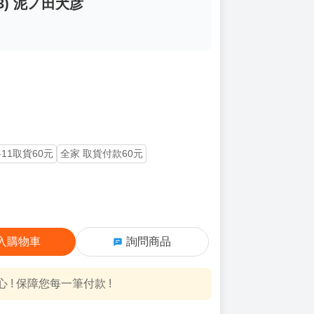
3) 泥ノ田犬彦
-11取貨60元
全家 取貨付款60元
入購物車
詢問商品
! 保障您每一筆付款 !