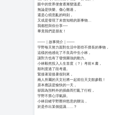
購買評價限制
使用超商取貨付款：負評≦1分 超商未取貨≦1
✦獲獎不斷！「2025這本漫畫真厲害！」男生篇
✧好評如潮！日本AMAZON平均4.9星超高評價！
✦觸人心弦、感人肺腑！２位少年最真摯的友情故
對比宇宙的浩瀚，
自身的渺小與無知令人恐懼，
但只要每天對陌生事物多一份理解，
眼中的世界便會逐漸變溫柔。
無論是快樂、傷心難過，
還是心煩意亂的時刻，
又或是發現了未曾知曉的新事物…
我都想與你分享──
畢竟我們是朋友！
───｜故事簡介｜───
宇野每天努力面對生活中那些不擅長的事物，
這樣的他感化了不良高中生小林，
讓對方也有了發憤圖強的動力。