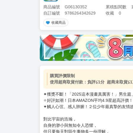
商品編號
G06130352
累積點閱數
自訂編號
9786264342629
收藏
0
收藏商品
加價購
( 共
1
件商品 )
(加購品) 買動漫★《$15元-
-
+