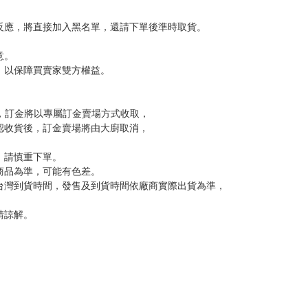
，下標後視同完全同意】
尋其他店家，謝謝。
變動，一旦收到就會盡快寄出。
到齊後一起發貨。
品為主。
反應，逾期不受理。
反應，將直接加入黑名單，還請下單後準時取貨。
意。
，以保障買賣家雙方權益。
訂金，訂金將以專屬訂金賣場方式收取，
認收貨後，訂金賣場將由大廚取消，
，請慎重下單。