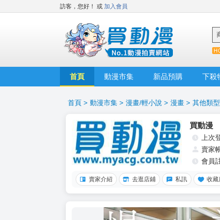
訪客，您好！
或
加入會員
首頁
動漫市集
新品預購
下殺
首頁
>
動漫市集
>
漫畫/輕小說
>
漫畫
>
其他類型
買動漫
上次
賣家
會員
賣家介紹
去逛店鋪
私訊
收藏