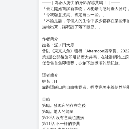
小林毅然投入人生首度（？）考前Ｋ書，
順利度過了段考週。
緊接著迎接暑假到來，
兩人所屬的天文社將一起前往天文館參觀！
原本應該是愉快的一天，
卻因為預料外的插曲而打亂了行程，
宇野不禁心浮氣躁。
小林目睹宇野壓抑怒意的辦法，
於是作出某個提議……？
───｜為兩人努力的身影深感共鳴！｜───
「最近開始嘗試新事物，因犯錯而感到羞丟臉時
「令我願意接納、肯定自己一些。」
「不論是誰，每個人的生命中多少都存在某些事
描繪出來，讓我讀了落下眼淚。」
作者簡介
姓名：泥ノ田犬彦
曾以《東京人魚》獲得「Afternoon四季賞」2
第1話公開後旋即引起廣大共鳴，在社群網站上蔚
僅發售首集即獲獎，亦創下該獎項的新紀錄。