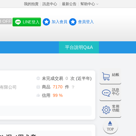
我的拍賣
訊息中心
最新公告
幫助中心
│
│
│
8 OFF
加入會員
會員登入
LINE登入
平台說明Q&A
結帳
未完成交易
0
次 (近半年)
商品
7170
件
有限公司
❔
訊息
中心
信用
99
%
常用
功能
TOP