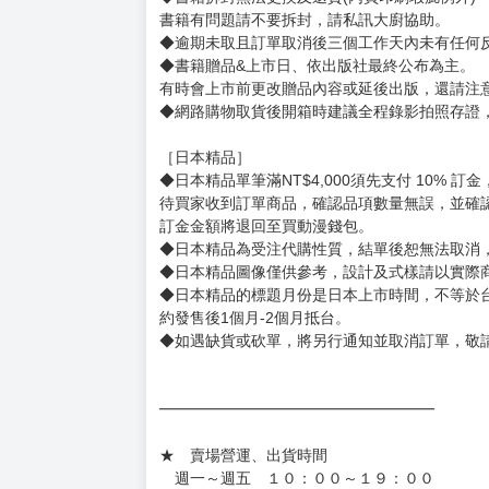
【下標前，請詳閱以下事項，完全同意才請下標
［一般商品］
◆有任何問題請聯繫客服。
用評價溝通者，日後將不再提供購書服務，請另
◆預購商品的出貨時間依出版社供貨情形會有所
◆不同月份商品可一起結帳，等訂單內所有商品
◆預購商品皆無現貨，商品圖為示意圖，請以實
◆商品如有缺件、瑕疵，請務必取貨3日內留言
◆書籍拆封無法更換及退貨(內頁印刷瑕疵例外)
書籍有問題請不要拆封，請私訊大廚協助。
◆逾期未取且訂單取消後三個工作天內未有任何
◆書籍贈品&上市日、依出版社最終公布為主。
有時會上市前更改贈品內容或延後出版，還請注
◆網路購物取貨後開箱時建議全程錄影拍照存證
［日本精品］
◆日本精品單筆滿NT$4,000須先支付 10% 
待買家收到訂單商品，確認品項數量無誤，並確
訂金金額將退回至買動漫錢包。
◆日本精品為受注代購性質，結單後恕無法取消