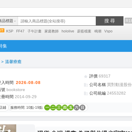
搜 尋
R1
商品標題
KSP
FF47
子午計畫
家庭教師
hololive
蔚藍檔案
鳴潮
Vspo
特集
>
溫馨療癒
評價
69317
登入時間
2026-08-08
公司名稱
買對動漫股份
帳號
bookstore
公司統編
24553282
註冊時間
2014-09-29
店鋪
服務時間: 10點-19點
一
二
三
四
五
六
日