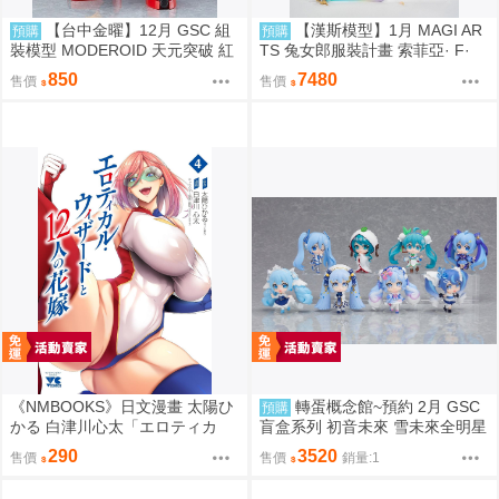
【台中金曜】12月 GSC 組
【漢斯模型】1月 MAGI AR
預購
預購
裝模型 MODEROID 天元突破 紅
TS 兔女郎服裝計畫 索菲亞· F·
蓮螺巖 紅蓮螺巖 再版 0904
希琳 機甲修女 亮色特別版 高峰N
850
7480
售價
售價
adare
《NMBOOKS》日文漫畫 太陽ひ
轉蛋概念館~預約 2月 GSC
預購
かる 白津川心太「エロティカ
盲盒系列 初音未來 雪未來全明星
ル・ウィザードと12人の花嫁
模型收藏 Vol.2 8入 超商付款免訂
290
3520
售價
售價
銷量:1
(4)」
金