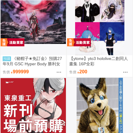
《豬帽子✬免訂金》預購27
【ytone】yto3 hololive二創同人
預購
年9月 GSC Hyper Body 勝利女
畫集 16P全彩
神：妮姬 紅蓮：暗影 0913
999999
200
售價
售價