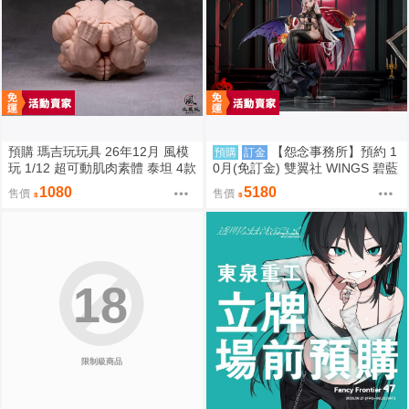
預購 瑪吉玩玩具 26年12月 風模
【怨念事務所】預約 1
預購
訂金
玩 1/12 超可動肌肉素體 泰坦 4款
0月(免訂金) 雙翼社 WINGS 碧藍
膚色 0828
航線 阿爾比恩 銀月下的夜之眷屬
1080
5180
售價
售價
1/7 0927
18
限制級商品