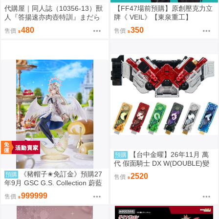
代購屋｜同人誌（10356-13）獸
【FF47場前預購】原創壓克力立
人『答揚速亦肉壺特訓』まだら
牌《 VEIL》【東泉重工】
模様 まんだら亭
480
350
售價
售價
【台中金曜】26年11月 萬
預購
代 假面騎士 DX W(DOUBLE)變
身腰帶(平成20周年VER.) 再版 0
《豬帽子✬免訂金》預購27
預購
2520
售價
814
年9月 GSC G.S. Collection 蔚藍
檔案 渚 ～花香微笑～ 1/7 0920
999999
售價