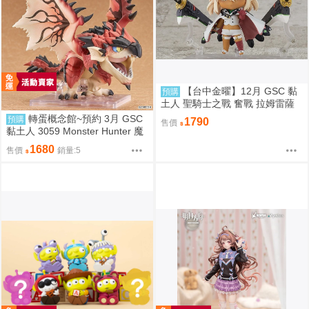
【台中金曜】12月 GSC 黏
預購
土人 聖騎士之戰 奮戰 拉姆雷薩
爾=瓦倫泰 再版 0904
轉蛋概念館~預約 3月 GSC
預購
1790
售價
黏土人 3059 Monster Hunter 魔
物獵人 火龍 雄火龍 超商付款免
1680
售價
銷量:5
訂金