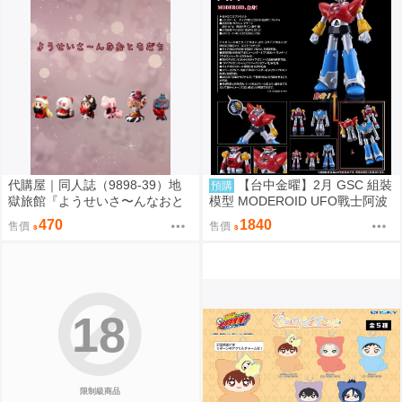
代購屋｜同人誌（9898-39）地
【台中金曜】2月 GSC 組裝
預購
獄旅館『ようせいさ〜んなおと
模型 MODEROID UFO戰士阿波
もだち』ia さくらんぼアイス
羅 大阿波羅 0904
470
1840
售價
售價
18
限制級商品