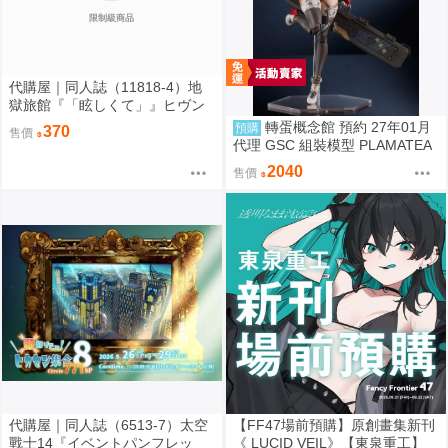
限制級商品
代購屋｜同人誌（11818-4）地
獄旅館『「眩しくて」』ヒヴン
ショウ ないない★ぱらだいす
轉蛋概念館 預約 27年01月
預購
370
售價
代理 GSC 組裝模型 PLAMATEA
繪師toridamono MX醬 約16公分
2040
售價
代購屋｜同人誌（6513-7）太空
【FF47場前預購】原創畫集新刊
戰士14『イベントパンフレッ
《 LUCID VEIL》【東泉重工】