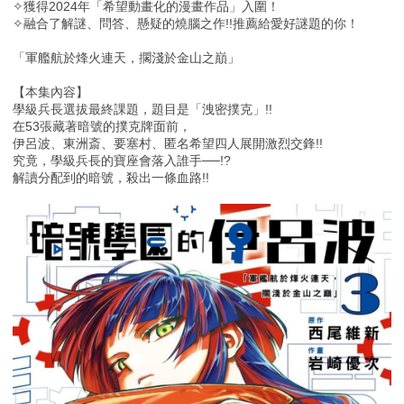
✧獲得2024年「希望動畫化的漫畫作品」入圍！
✧融合了解謎、問答、懸疑的燒腦之作!!推薦給愛好謎題的你！
「軍艦航於烽火連天，擱淺於金山之巔」
【本集內容】
學級兵長選拔最終課題，題目是「洩密撲克」!!
在53張藏著暗號的撲克牌面前，
伊呂波、東洲斎、要塞村、匿名希望四人展開激烈交鋒!!
究竟，學級兵長的寶座會落入誰手──!?
解讀分配到的暗號，殺出一條血路!!