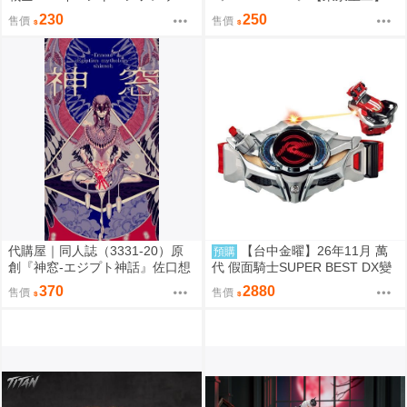
ト』【頭割り】運営 なては
230
250
售價
售價
代購屋｜同人誌（3331-20）原
【台中金曜】26年11月 萬
預購
創『神窓-エジプト神話』佐口想
代 假面騎士SUPER BEST DX變
ORO
身腰帶Drive驅動器&移速手鐲 再
370
2880
售價
售價
版 0814