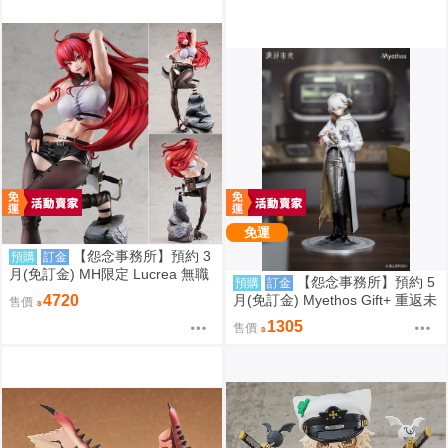
免運
【怨念事務所】預約 3
預購
訂金
月(免訂金) MH限定 Lucrea 無職
【怨念事務所】預約 5
預購
訂金
轉生 艾莉絲 全高約27公分 0816
月(免訂金) Myethos Gift+ 重返未
4720
售價
來 1999 兔毛手袋 1/8 1011
1305
售價