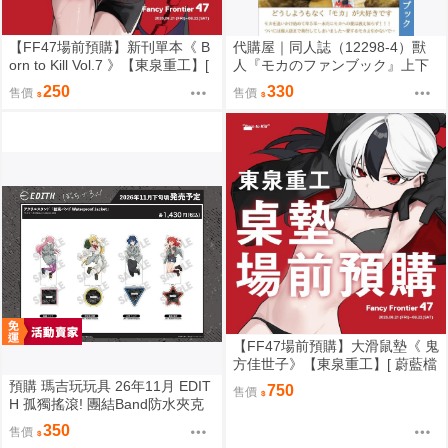
【FF47場前預購】新刊單本《 B
代購屋｜同人誌（12298-4）獸
orn to Kill Vol.7 》【東泉重工】[
人『モカのファンブック』上下
蔚藍檔案 ブルアカ / 鬼方佳世子
左右 ふちなし印刷
250
330
售價
售價
カヨコ ]
【FF47場前預購】大滑鼠墊《 鬼
方佳世子》【東泉重工】[ 蔚藍檔
案 ブルアカ / 鬼方佳世子 カヨコ
預購 瑪吉玩玩具 26年11月 EDIT
750
售價
]
H 孤獨搖滾! 團結Band防水夾克
角色壓克力立牌 0901
350
售價