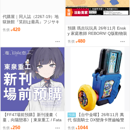
代購屋｜同人誌（2267-19）地
獄旅館『笑顔は最高』フジサキ
芥屋
預購 瑪吉玩玩具 26年11月 Ensk
420
售價
y 家庭教師 REBORN! Q版動物裝
珠鍊布偶吊飾 娃娃 5款分售 0814
480
售價
【FF47場前預購】新刊漫畫《
【台中金曜】26年11月 萬
預購
蔓，向陽戀慕》[ 東泉重工 / Fata
代 假面騎士 DX變身卡匣齒輪雙
aa / 美鈴x手毬 / 秦谷美鈴 / 月村
重版 0814
250
1044
售價
售價