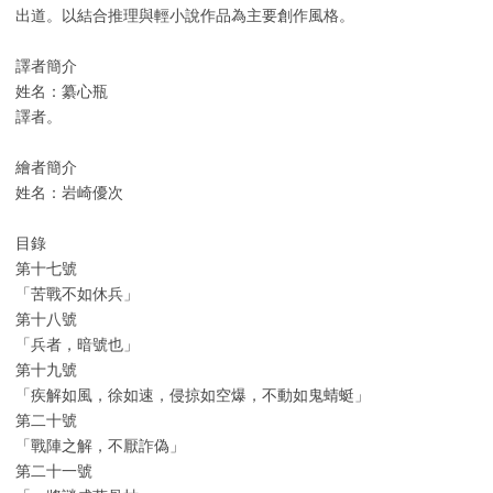
出道。以結合推理與輕小說作品為主要創作風格。
譯者簡介
姓名：纂心瓶
譯者。
繪者簡介
姓名：岩崎優次
目錄
第十七號
「苦戰不如休兵」
第十八號
「兵者，暗號也」
第十九號
「疾解如風，徐如速，侵掠如空爆，不動如鬼蜻蜓」
第二十號
「戰陣之解，不厭詐偽」
第二十一號