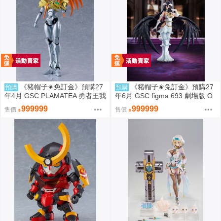
《豬帽子✬免訂金》預購27
《豬帽子✬免訂金》預購27
預購
預購
年4月 GSC PLAMATEA 勇者王我
年6月 GSC figma 693 劇場版 O
王凱牙 獅子王凱 0906
VERLORD 聖王國篇 雅兒貝德 0
999999
999999
售價
售價
913