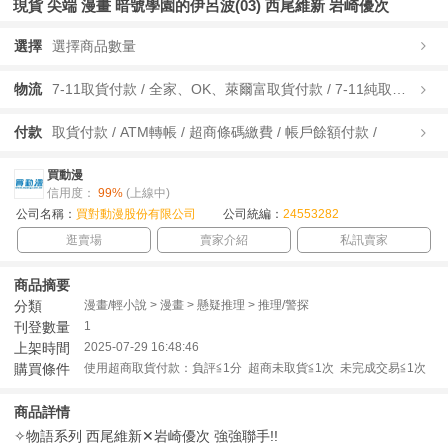
現貨 尖端 漫畫 暗號學園的伊呂波(03) 西尾維新 岩崎優次
選擇
選擇商品數量
物流
7-11取貨付款 / 全家、OK、萊爾富取貨付款 / 7-11純取貨 / 全家、OK、萊爾富純取貨 / 宅配/快遞 /
付款
取貨付款 / ATM轉帳 / 超商條碼繳費 / 帳戶餘額付款 /
買動漫
信用度：
99%
(上線中)
公司名稱：
買對動漫股份有限公司
公司統編：
24553282
逛賣場
賣家介紹
私訊賣家
商品摘要
分類
漫畫/輕小說 > 漫畫 > 懸疑推理 > 推理/警探
刊登數量
1
上架時間
2025-07-29 16:48:46
購買條件
使用超商取貨付款：負評≦1分 超商未取貨≦1次 未完成交易≦1次
商品詳情
✧物語系列 西尾維新✕岩崎優次 強強聯手!!