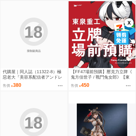
X
18
限制級商品
代購屋｜同人誌（11322-8）極
【FF47場前預購】壓克力立牌《
惡老大『美容系配信者アンドレ
鬼方佳世子 / 戰鬥兔女郎》【東
アルフスと解説のヴァサゴさ
泉重工】[ 蔚藍檔案 ブルアカ / 鬼
380
450
售價
售價
ん』龍童誠斗 隠秘哲学社
方佳世子 カヨコ ]
18