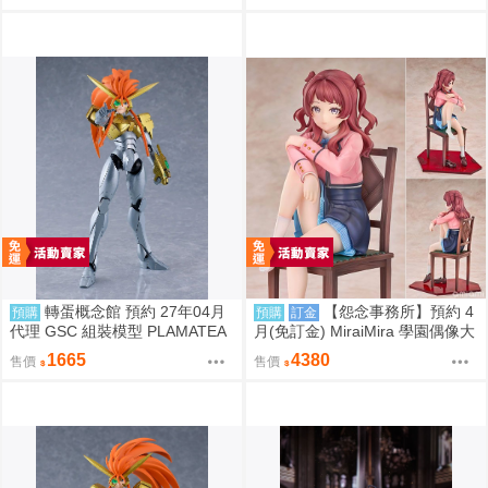
手毬 / 學園偶像大師 / 全年齡 / 百
合ONLY ]
轉蛋概念館 預約 27年04月
【怨念事務所】預約 4
預購
預購
訂金
代理 GSC 組裝模型 PLAMATEA
月(免訂金) MiraiMira 學園偶像大
勇者王 獅子王凱 約16公分 免訂
師 花海咲季 雨後鳶尾花 特訓前V
1665
4380
售價
售價
金
er 1/7 0927